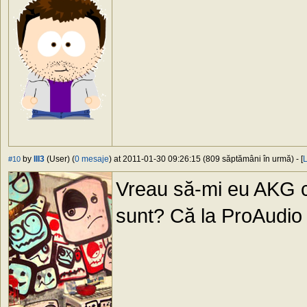
by
III3
(User) (
0 mesaje
) at 2011-01-30 09:26:15 (809 săptămâni în urmă) - [
L
#10
Vreau să-mi eu AKG ce
sunt? Că la ProAudio 