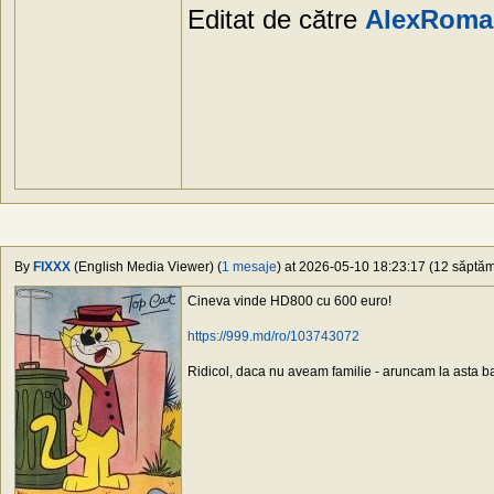
Editat de către
AlexRoma
By
FIXXX
(English Media Viewer) (
1 mesaje
) at 2026-05-10 18:23:17 (12 săptămâ
Cineva vinde HD800 cu 600 euro!
https://999.md/ro/103743072
Ridicol, daca nu aveam familie - aruncam la asta b