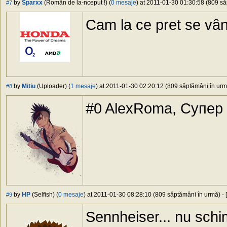
by
Sparxx
(Român de la-nceput !) (
0 mesaje
) at 2011-01-30 01:30:58 (809 să
#7
Cam la ce pret se vân
by
Mitiu
(Uploader) (
1 mesaje
) at 2011-01-30 02:20:12 (809 săptămâni în urmă
#8
#0 AlexRoma, Супер 
by
HP
(Selfish) (
0 mesaje
) at 2011-01-30 08:28:10 (809 săptămâni în urmă) - [
#9
Sennheiser... nu schi