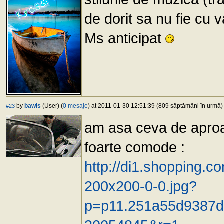
de dorit sa nu fie cu 
Ms anticipat
by
bawls
(User) (
0 mesaje
) at 2011-01-30 12:51:39 (809 săptămâni în urmă) 
#23
am asa ceva de aproap
foarte comode :
http://di1.shopping.
200x200-0-0.jpg?
p=p11.251a55d9387