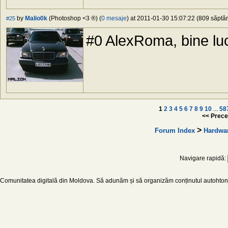
by
Malio0k
(Photoshop <3 ®) (
0 mesaje
) at 2011-01-30 15:07:22 (809 săptăm
#25
#0 AlexRoma, bine luc
1
2
3
4
5
6
7
8
9
10
...
58
<< Prece
>
Forum Index
Hardwa
Navigare rapidă:
Comunitatea digitală din Moldova. Să adunăm și să organizăm conținutul autohton d