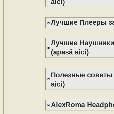
aici)
Лучшие Плееры з
Лучшие Наушники
(apasă aici)
Полезные советы
aici)
AlexRoma Headph