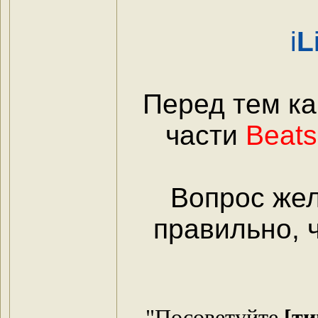
i
L
Перед тем ка
части
Beats
Вопрос же
правильно, 
"Посоветуйте
[ти