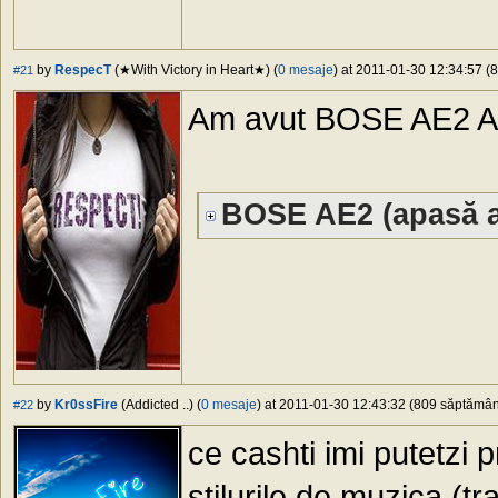
by
RespecT
(★With Victory in Heart★) (
0 mesaje
) at 2011-01-30 12:34:57 (8
#21
Am avut BOSE AE2 A
BOSE AE2 (apasă a
by
Kr0ssFire
(Addicted ..) (
0 mesaje
) at 2011-01-30 12:43:32 (809 săptămâni
#22
ce cashti imi putetzi 
stilurile de muzica (tr