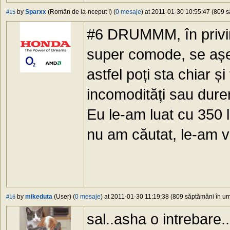
by
Sparxx
(Român de la-nceput !) (
0 mesaje
) at 2011-01-30 10:55:47 (809 s
#15
#6 DRUMMM, în privinț
super comode, se așea
astfel poți sta chiar ș
incomodități sau durer
Eu le-am luat cu 350 l
nu am căutat, le-am vă
by
mikeduta
(User) (
0 mesaje
) at 2011-01-30 11:19:38 (809 săptămâni în urm
#16
sal..asha o intrebare