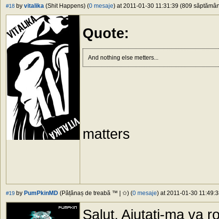
by
vitalika
(Shit Happens) (
0 mesaje
) at 2011-01-30 11:31:39 (809 săptămâni
#18
Quote:
And nothing else metters...
matters
by
PumPkinMD
(Pățănaș de treabă ™ | ✩) (
0 mesaje
) at 2011-01-30 11:49:3
#19
Salut. Ajutati-ma va r