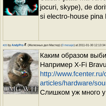
jocuri, skype), de dor
si electro-house pina 
by
AndyPro
(Железных дел Мастер) (
0 mesaje
) at 2011-01-30 12:13:34
#20
Каким образом выби
Например X-Fi Bravu
http://www.fcenter.ru/
articles/hardware/so
Слишком уж много у 