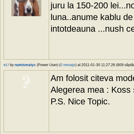
juru la 150-200 lei...
luna..anume kablu de 
intotdeauna ...nush ce
by
numismatyc
(Power User) (
0 mesaje
) at 2011-01-30 11:27:26 (809 săptăm
#17
Am folosit citeva model
Alegerea mea : Koss s
P.S. Nice Topic.