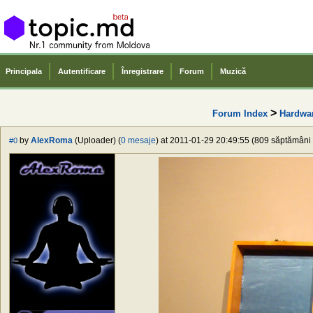
Principala
Autentificare
Înregistrare
Forum
Muzică
>
Forum Index
Hardwa
by
AlexRoma
(Uploader) (
0 mesaje
) at 2011-01-29 20:49:55 (809 săptămâni î
#0