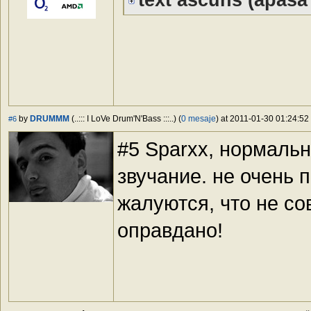
text ascuns
(apasă 
by
DRUMMM
(..::: I LoVe Drum'N'Bass :::..) (
0 mesaje
) at 2011-01-30 01:24:52 
#6
#5 Sparxx, нормаль
звучание. не очень 
жалуются, что не со
оправдано!