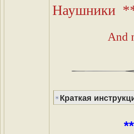
Наушники **
And n
Краткая инструкц
*