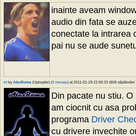
inainte aveam windows
audio din fata se auze
conectate la intrarea
pai nu se aude sunetu
by
AlexRoma
(Uploader) (
0 mesaje
) at 2011-01-29 22:00:33 (809 săptămâni î
#3
Din pacate nu stiu. O 
am ciocnit cu asa prob
programa
Driver Che
cu drivere invechite or