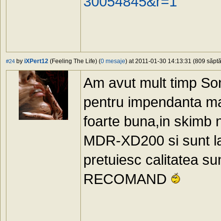
30054845&r=1
by
iXPert12
(Feeling The Life) (
0 mesaje
) at 2011-01-30 14:13:31 (809 săptă
#24
Am avut mult timp S
pentru impendanta ma
foarte buna,in skimb 
MDR-XD200 si sunt la
pretuiesc calitatea sun
RECOMAND