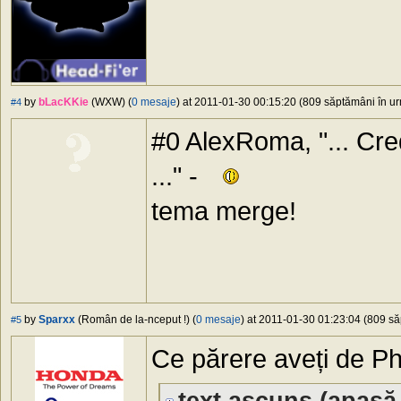
by
bLacKKie
(WXW) (
0 mesaje
) at 2011-01-30 00:15:20 (809 săptămâni în urm
#4
#0 AlexRoma, "... Cred
..." -
tema merge!
by
Sparxx
(Român de la-nceput !) (
0 mesaje
) at 2011-01-30 01:23:04 (809 să
#5
Ce părere aveți de P