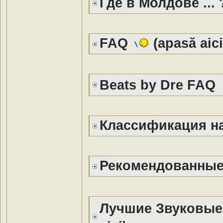
Где в Молдове ...
FAQ
(apasă aici
Beats by Dre FA
Классификация 
Рекомендованны
Лучшие Звуковые