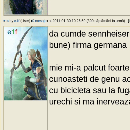
by
e1f
(User) (
0 mesaje
) at 2011-01-30 10:26:59 (809 săptămâni în urmă) - [
#14
da cumde sennheiser n
bune) firma germana
mie mi-a palcut foart
cunoasteti de genu ac
cu bicicleta sau la fu
urechi si ma inerveaz