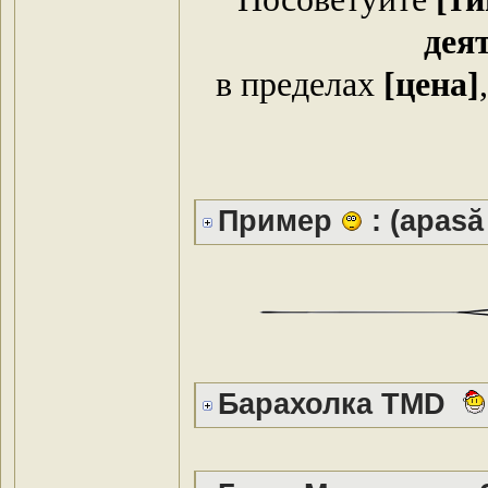
дея
в пределах
[цена]
Пример
: (apasă 
Барахолка TMD