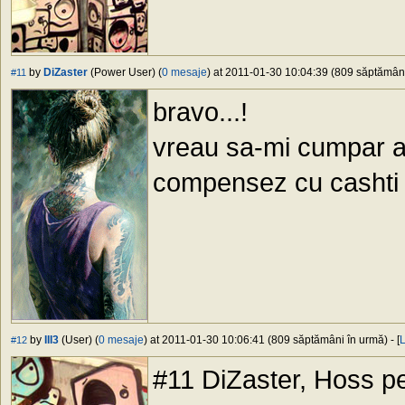
by
DiZaster
(Power User) (
0 mesaje
) at 2011-01-30 10:04:39 (809 săptămâni 
#11
bravo...!
vreau sa-mi cumpar a
compensez cu cashti
by
III3
(User) (
0 mesaje
) at 2011-01-30 10:06:41 (809 săptămâni în urmă) - [
L
#12
#11 DiZaster, Hoss p