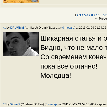
1
2
3
4
5
6
7
8
9
10
...
58
<< Prece
by
DRUMMM
(..::: I LoVe Drum'N'Bass :::..) (
0 mesaje
) at 2011-01-29 21:14:12 
#1
Шикарная статья и 
Видно, что не мало 
Со свременем конеч
пока все отлично!
Молодца!
by
5ionel5
(Chelsea FC Fan) (
0 mesaje
) at 2011-01-29 21:57:15 (809 săptămân
#2