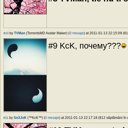
by
TVMan
(TorrentsMD Avatar Maker) (
0 mesaje
) at 2011-01-13 22:15:09 (81
#10
#9 KcK, почему???
by
Sn3JoK
(™KcK™) (
0 mesaje
) at 2011-01-13 22:17:18 (812 săptămâni în u
#11