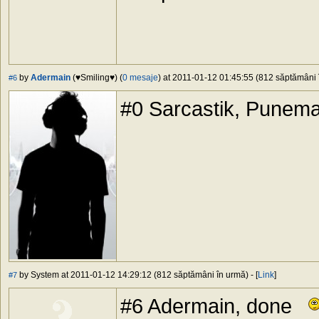
by
Adermain
(♥Smiling♥) (
0 mesaje
) at 2011-01-12 01:45:55 (812 săptămâni î
#6
#0 Sarcastik, Punema 
by System at 2011-01-12 14:29:12 (812 săptămâni în urmă) - [
Link
]
#7
#6 Adermain, done