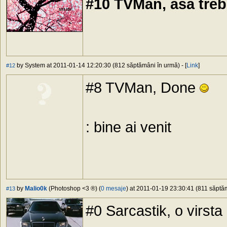
#10 TVMan, asa tre
by System at 2011-01-14 12:20:30 (812 săptămâni în urmă) - [
Link
]
#12
#8 TVMan, Done
: bine ai venit
by
Malio0k
(Photoshop <3 ®) (
0 mesaje
) at 2011-01-19 23:30:41 (811 săptăm
#13
#0 Sarcastik, o virst