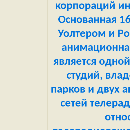
корпораций ин
Основанная 16
Уолтером и Р
анимационная
является одно
студий, вла
парков и двух а
сетей телера
отно