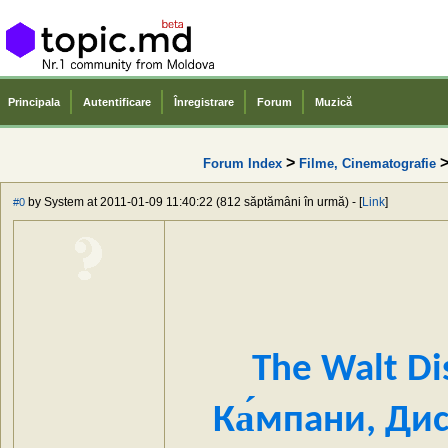
Principala
Autentificare
Înregistrare
Forum
Muzică
>
Forum Index
Filme, Cinematografie
by System at 2011-01-09 11:40:22 (812 săptămâni în urmă) - [
Link
]
#0
The Walt Di
Ка́мпани, Ди