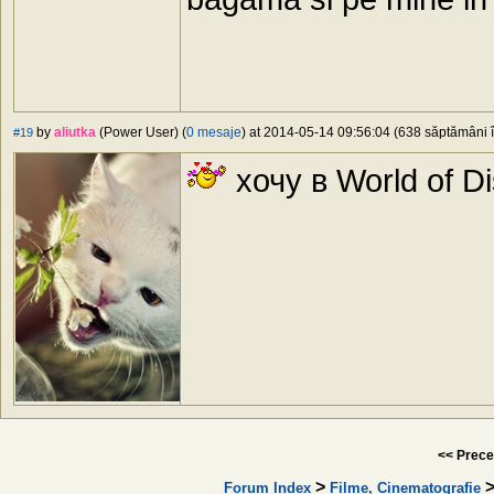
by
aliutka
(Power User) (
0 mesaje
) at 2014-05-14 09:56:04 (638 săptămâni î
#19
хочу в World of Di
<< Prece
>
Forum Index
Filme, Cinematografie