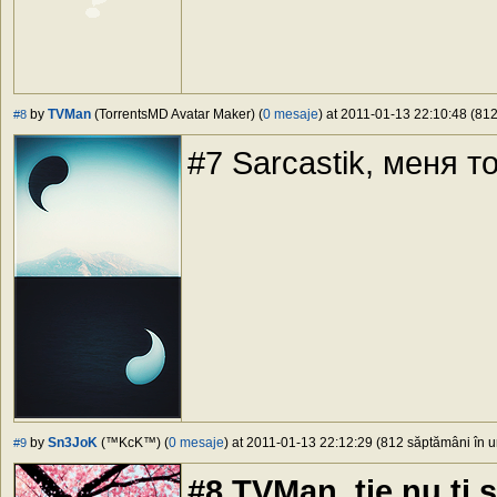
by
TVMan
(TorrentsMD Avatar Maker) (
0 mesaje
) at 2011-01-13 22:10:48 (812
#8
#7 Sarcastik, меня т
by
Sn3JoK
(™KcK™) (
0 mesaje
) at 2011-01-13 22:12:29 (812 săptămâni în ur
#9
#8 TVMan, tie nu ti