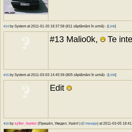
by System at 2011-01-20 18:37:58 (811 săptămâni în urmă) - [
Link
]
#14
#13 Malio0k,
Te inte
by System at 2011-03-03 14:45:59 (805 săptămâni în urmă) - [
Link
]
#15
Edit
by
syller_hunter
(Пришёл, Увидел, Ушёл! ) (
0 mesaje
) at 2011-03-05 18:41
#16