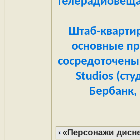
телерадиовеща
Штаб-квартир
основные п
сосредоточены
Studios (ст
Бербанк,
«Персонажи дисне