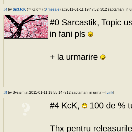
by
Sn3JoK
(™KcK™) (
0 mesaje
) at 2011-01-11 19:47:52 (812 săptămâni în ur
#4
#0 Sarcastik, Topic
in fani pls
+ la urmarire
by System at 2011-01-11 19:55:14 (812 săptămâni în urmă) - [
Link
]
#5
#4 KcK,
100 de % tu
Thx pentru releasurile