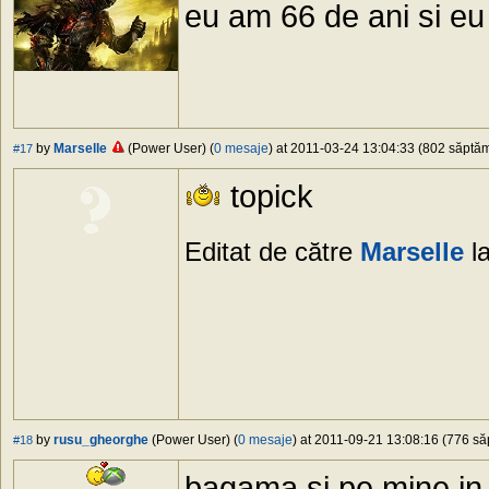
eu am 66 de ani si eu
by
Marselle
(Power User) (
0 mesaje
) at 2011-03-24 13:04:33 (802 săptămâ
#17
topick
Editat de către
Marselle
la
by
rusu_gheorghe
(Power User) (
0 mesaje
) at 2011-09-21 13:08:16 (776 săp
#18
bagama si pe mine in