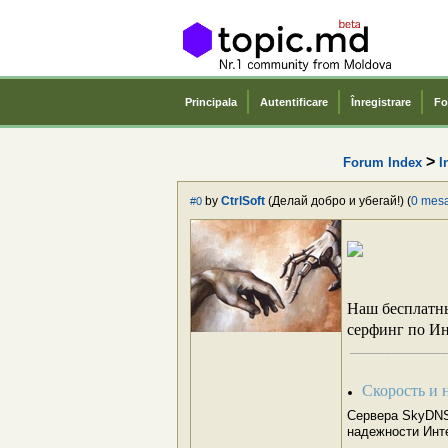
Principala
Autentificare
Înregistrare
Fo
>
Forum Index
I
by
CtrlSoft
(Делай добро и убегай!) (
0 mes
#0
Наш бесплатны
серфинг по Ин
______________
Скорость и 
Сервера SkyDNS 
надежности Инт