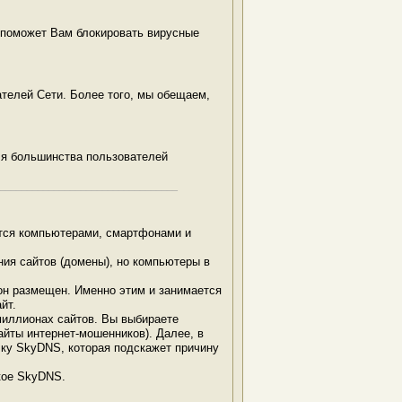
 поможет Вам блокировать вирусные
телей Сети. Более того, мы обещаем,
ля большинства пользователей
_________________________________
ется компьютерами, смартфонами и
ия сайтов (домены), но компьютеры в
 он размещен. Именно этим и занимается
йт.
иллионах сайтов. Вы выбираете
айты интернет-мошенников). Далее, в
ичку SkyDNS, которая подскажет причину
акое SkyDNS.