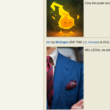
Cine îmi poate rec
by
Mr.Eugen
(RIP TMD ) (
1 mesaje
) at 2011
#82
#81 LEGOs, da ăst