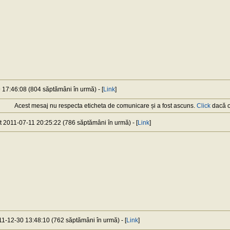
 17:46:08 (804 săptămâni în urmă) - [
Link
]
Acest mesaj nu respecta eticheta de comunicare și a fost ascuns.
Click
dacă or
at 2011-07-11 20:25:22 (786 săptămâni în urmă) - [
Link
]
011-12-30 13:48:10 (762 săptămâni în urmă) - [
Link
]