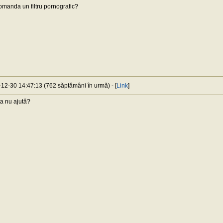
omanda un filtru pornografic?
-12-30 14:47:13 (762 săptămâni în urmă) - [
Link
]
a nu ajută?