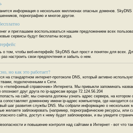
ь
ранится информация о нескольких миллионах опасных доменов. SkyDNS
шенников, порнографию и многое другое.
бесплатно
енег и приглашаем воспользоваться нашим предложением всех пользова
зовые сервисы будут бесплатны всегда.
терфейс
ь о том, чтобы веб-интерфейс SkyDNS был прост и понятен для всех. Д
 раз настроить свои предпочтения и забыть о нем.
___________________________________________________________________________
но, но как это работает?
тся на стандартном интернет-протоколе DNS, который активно использу
ствами, подключенными к Сети.
то «телефонный справочник» Интернета. Мы привыкли запоминать назван
 опознают друг друга по ip-адресам вроде 72.124.56.204
 попасть на сайт, мы сначала должны узнать адрес сервера, на котором
 сопоставляет доменному имени ip-адрес компьютера, где находится са
овый шаг развития службы DNS. Мы собрали информацию о нескольких м
рые желаете заблокировать (например, порнографические ресурсы, или с
опасного сайта, доступ к нему будет заблокирован, и вы увидите стран
езопасности и повышение контроля над сайтами в Интернет - вот что т