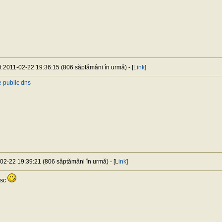
at 2011-02-22 19:36:15 (806 săptămâni în urmă) - [
Link
]
 public dns
-02-22 19:39:21 (806 săptămâni în urmă) - [
Link
]
esc