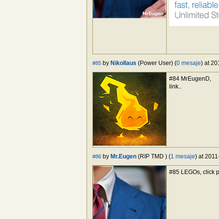
by
Nikollaus
(Power User) (
0 mesaje
) at 2
#85
#84 MrEugenD,
link..
by
Mr.Eugen
(RIP TMD ) (
1 mesaje
) at 2011
#86
#85 LEGOs, click 