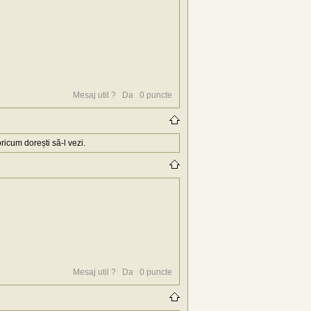
Mesaj util ?
Da
0
puncte
icum dorești să-l vezi.
Mesaj util ?
Da
0
puncte