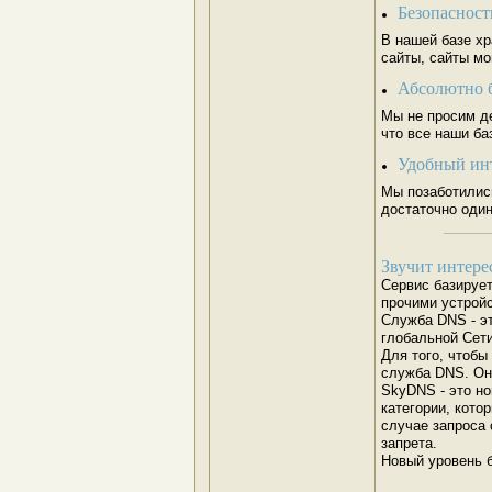
Безопасност
В нашей базе х
сайты, сайты мо
Абсолютно 
Мы не просим д
что все наши ба
Удобный ин
Мы позаботилис
достаточно один
_______
Звучит интерес
Сервис базируе
прочими устрой
Служба DNS - э
глобальной Сети
Для того, чтобы
служба DNS. Она
SkyDNS - это н
категории, кото
случае запроса 
запрета.
Новый уровень б