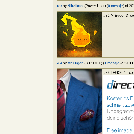
by
Nikollaus
(Power User) (
0 mesaje
) at 2
#83
#82 MrEugenD, ce 
by
Mr.Eugen
(RIP TMD ) (
1 mesaje
) at 2011
#84
#83 LEGOs, "... ce 