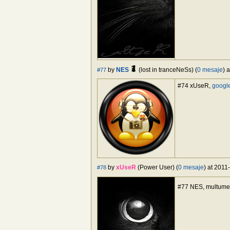
by
NES
(lost in tranceNeSs) (
0 mesaje
) 
#77
#74 xUseR,
google
by
xUseR
(Power User) (
0 mesaje
) at 2011
#78
#77 NES, multum