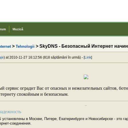
rum
Muzică
>
> SkyDNS - Безопасный Интернет начина
nternet
Tehnologii
aje
) at 2010-11-27 16:12:56 (818 săptămâni în urmă) - [
Link
]
й сервис оградит Вас от опасных и нежелательных сайтов, ботн
тернету спокойным и безопасным.
________________________________________________________________
_
надежность
установлены в Москве, Питере, Екатеринбурге и Новосибирске - это га
ернет-соединения.