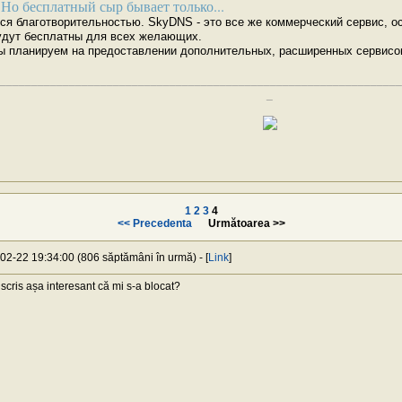
 Но бесплатный сыр бывает только...
я благотворительностью. SkyDNS - это все же коммерческий сервис, ос
будут бесплатны для всех желающих.
ы планируем на предоставлении дополнительных, расширенных сервисов 
________________________________________________________________
_
1
2
3
4
<< Precedenta
Următoarea >>
-02-22 19:34:00 (806 săptămâni în urmă) - [
Link
]
cris așa interesant că mi s-a blocat?