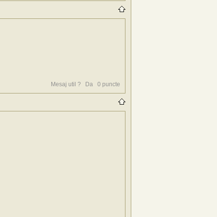
Mesaj util ?
Da
0
puncte