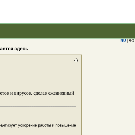
RU
| RO
ется здесь...
етов и вирусов, сделав ежедневный
____________________________________
рантирует ускорение работы и повышение