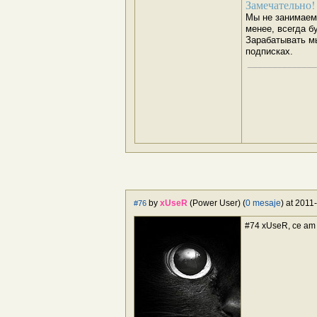
Замечательно!
Мы не занимаемс
менее, всегда 
Зарабатывать м
подписках.
______________
by
xUseR
(Power User) (
0 mesaje
) at 2011
#76
#74 xUseR, ce am s