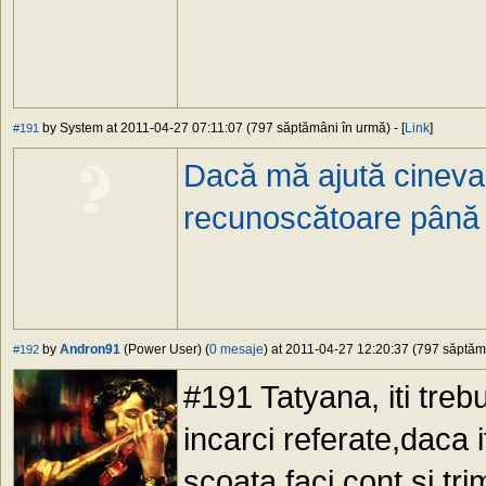
by System at 2011-04-27 07:11:07 (797 săptămâni în urmă) - [
Link
]
#191
Dacă mă ajută cineva
recunoscătoare până l
by
Andron91
(Power User) (
0 mesaje
) at 2011-04-27 12:20:37 (797 săptămâ
#192
#191 Tatyana, iti treb
incarci referate,daca i
scoata,faci cont,si tri