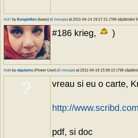
by
BoogieMan
(baws) (
0 mesaje
) at 2011-04-14 19:27:21 (799 săptămâni în
#187
#186 krieg,
)
by
olgutamu
(Power User) (
0 mesaje
) at 2011-04-19 15:08:15 (798 săptămân
#188
vreau si eu o carte, K
http://www.scribd.c
pdf, si doc