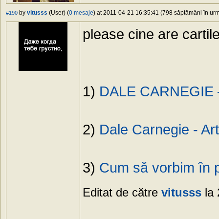
by
vitusss
(User) (
0 mesaje
) at 2011-04-21 16:35:41 (798 săptămâni în urmă
#190
please cine are cartil
1)
DALE CARNEGIE
2)
Dale Carnegie - Art
3)
Cum să vorbim în 
Editat de către
vitusss
la 