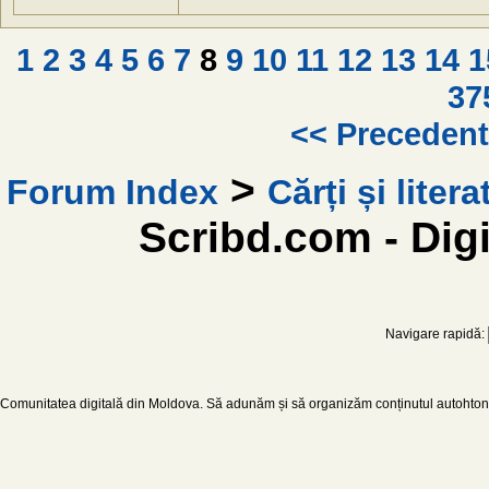
1
2
3
4
5
6
7
8
9
10
11
12
13
14
1
37
<< Preceden
>
Forum Index
Cărți și litera
Scribd.com - Digi
Navigare rapidă:
Comunitatea digitală din Moldova. Să adunăm și să organizăm conținutul autohton d