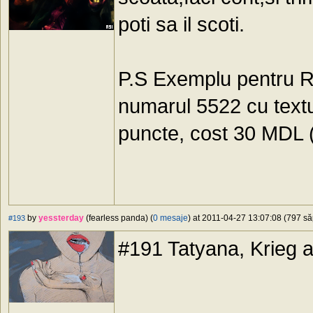
poti sa il scoti.
P.S Exemplu pentru R
numarul 5522 cu textul
puncte, cost 30 MDL (
by
yessterday
(fearless panda) (
0 mesaje
) at 2011-04-27 13:07:08 (797 să
#193
#191 Tatyana, Krieg a