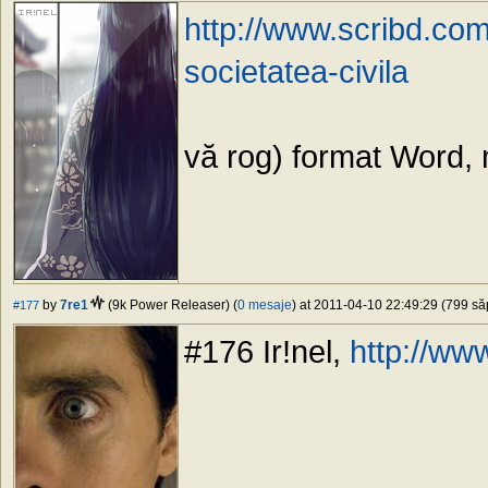
http://www.scribd.com
societatea-civila
vă rog) format Word
by
7re1
(9k Power Releaser) (
0 mesaje
) at 2011-04-10 22:49:29 (799 săp
#177
#176 Ir!nel,
http://ww