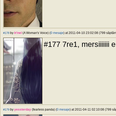
by
Ir!nel
(A Woman's Voice) (
0 mesaje
) at 2011-04-10 23:02:08 (799 săptămâ
#178
#177 7re1, mersiiiiiii
by
yessterday
(fearless panda) (
0 mesaje
) at 2011-04-11 02:10:08 (799 săp
#179