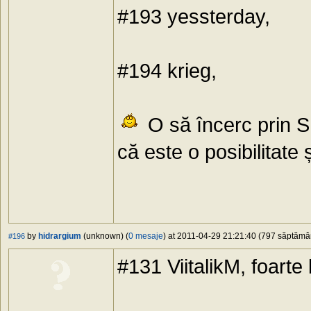
#193 yessterday,
#194 krieg,
O să încerc prin S
că este o posibilitate 
by
hidrargium
(unknown) (
0 mesaje
) at 2011-04-29 21:21:40 (797 săptămâni
#196
#131 ViitalikM, foarte