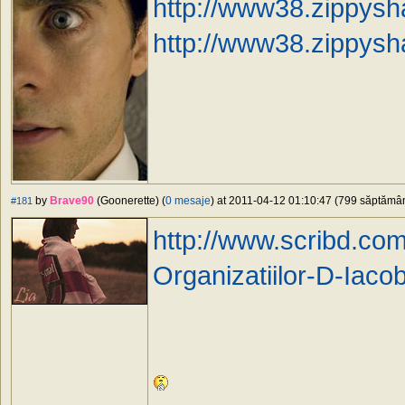
http://www38.zippysh
http://www38.zippysh
by
Brave90
(Goonerette) (
0 mesaje
) at 2011-04-12 01:10:47 (799 săptămâni
#181
http://www.scribd.co
Organizatiilor-D-Iac