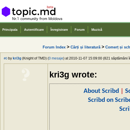
Principala
Autentificare
Înregistrare
Forum
Muzică
>
>
Forum Index
Cărți și literatură
Сomerț și sch
by
kri3g
(Knight of TMD) (
0 mesaje
) at 2010-11-07 15:09:00 (821 săptămâni în
#0
kri3g wrote:
About Scribd
|
S
Scribd on Scrib
Scr