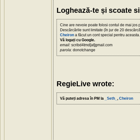
Loghează-te și scoate s
Cine are nevoie poate folosi contul de mai jos 
Descărcările sunt limitate (în jur de 20 descărcă
Cheiron
a făcut un cont special pentru aceasta.
Vă logați cu Google.
email:
scribd4tmd[at]gmail.com
parola:
donotchange
RegieLive wrote:
Vă puteți adresa în PM la
_Seth_
,
Cheiron