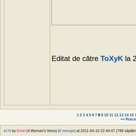
Editat de către
ToXyK
la 
1
2
3
4
5
6
7
8
9
10
11
12
13
14
15
<< Prece
by
Ir!nel
(A Woman's Voice) (
0 mesaje
) at 2011-04-10 22:44:47 (799 săptămâ
#176