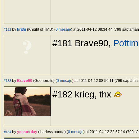
by
kri3g
(Knight of TMD) (
0 mesaje
) at 2011-04-12 08:34:44 (799 săptămâni 
#182
#181 Brave90,
Poftim
by
Brave90
(Goonerette) (
0 mesaje
) at 2011-04-12 08:56:11 (799 săptămâni
#183
#182 krieg, thx
by
yessterday
(fearless panda) (
0 mesaje
) at 2011-04-12 22:57:14 (799 să
#184