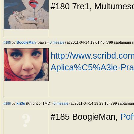
#180 7re1, Multumes
by
BoogieMan
(baws) (
0 mesaje
) at 2011-04-14 19:01:46 (799 săptămâni în
#185
http://www.scribd.co
Aplica%C5%A3ie-Pra
by
kri3g
(Knight of TMD) (
0 mesaje
) at 2011-04-14 19:23:15 (799 săptămâni 
#186
#185 BoogieMan,
Pof