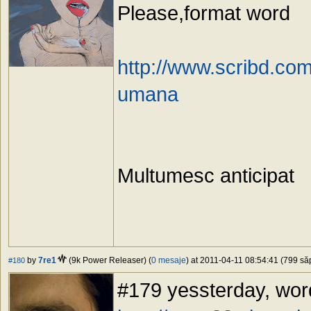
Please,format word
http://www.scribd.com
umana
Multumesc anticipat
by
7re1
(9k Power Releaser) (
0 mesaje
) at 2011-04-11 08:54:41 (799 săp
#180
#179 yessterday, word