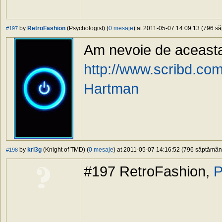
by
RetroFashion
(Psychologist) (
0 mesaje
) at 2011-05-07 14:09:13 (796 să
#197
Am nevoie de aceasta 
http://www.scribd.co
Hartman
by
kri3g
(Knight of TMD) (
0 mesaje
) at 2011-05-07 14:16:52 (796 săptămâni 
#198
#197 RetroFashion,
P