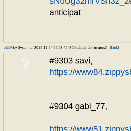
sNoUg32mrVSn3z_2
anticipat
by System at 2019-11-24 02:53:49 (350 săptămâni în urmă) - [
Link
]
#9305
#9303 savi,
https://www84.zippys
#9304 gabi_77,
https://www51.zippys