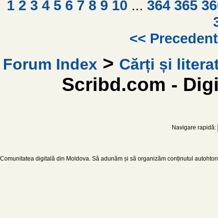
1
2
3
4
5
6
7
8
9
10
...
364
365
36
<< Preceden
>
Forum Index
Cărți și litera
Scribd.com - Digi
Navigare rapidă:
Comunitatea digitală din Moldova. Să adunăm și să organizăm conținutul autohton d