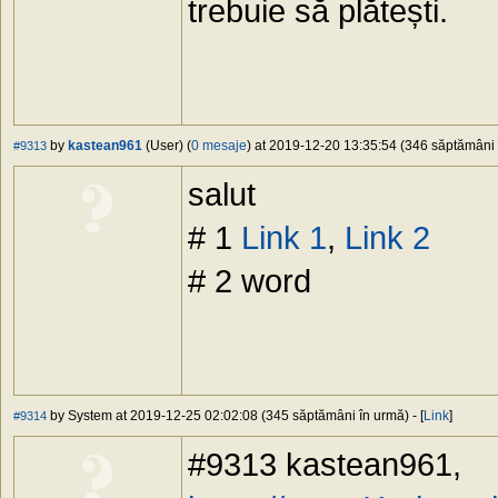
trebuie să plătești.
by
kastean961
(User) (
0 mesaje
) at 2019-12-20 13:35:54 (346 săptămâni î
#9313
salut
# 1
Link 1
,
Link 2
# 2 word
by System at 2019-12-25 02:02:08 (345 săptămâni în urmă) - [
Link
]
#9314
#9313 kastean961,