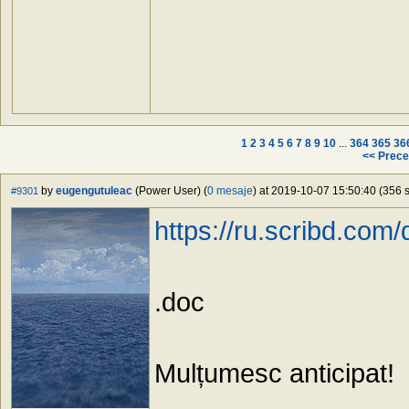
1
2
3
4
5
6
7
8
9
10
...
364
365
36
<< Prece
by
eugengutuleac
(Power User) (
0 mesaje
) at 2019-10-07 15:50:40 (356 s
#9301
https://ru.scribd.co
.doc
Mulțumesc anticipat!