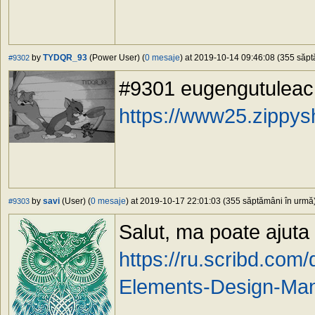
by
TYDQR_93
(Power User) (
0 mesaje
) at 2019-10-14 09:46:08 (355 săptă
#9302
#9301 eugengutuleac,
https://www25.zippy
by
savi
(User) (
0 mesaje
) at 2019-10-17 22:01:03 (355 săptămâni în urmă) 
#9303
Salut, ma poate ajuta
https://ru.scribd.co
Elements-Design-Man