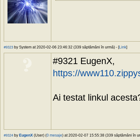
by System at 2020-02-06 23:46:32 (339 săptămâni în urmă) - [
Link
]
#9323
#9321 EugenX,
https://www110.zippy
Ai testat linkul acesta
by
EugenX
(User) (
0 mesaje
) at 2020-02-07 15:55:38 (339 săptămâni în ur
#9324