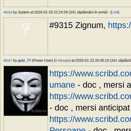
by System at 2020-01-20 22:24:59 (341 săptămâni în urmă) - [
Link
]
#9316
#9315 Zignum,
https
by
gabi_77
(Power User) (
0 mesaje
) at 2020-01-22 20:40:10 (341 săptămân
#9317
https://www.scribd.co
umane
- doc , mersi a
https://www.scribd.c
- doc , mersi anticipat
https://www.scribd.c
Persoane
- doc , mers