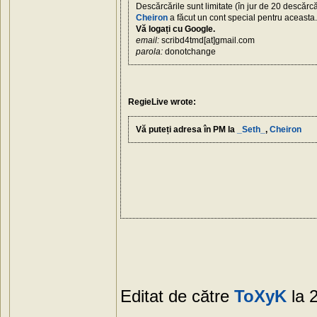
Descărcările sunt limitate (în jur de 20 descărcă
Cheiron
a făcut un cont special pentru aceasta.
Vă logați cu Google.
email:
scribd4tmd[at]gmail.com
parola:
donotchange
RegieLive wrote:
Vă puteți adresa în PM la
_Seth_
,
Cheiron
Editat de către
ToXyK
la 