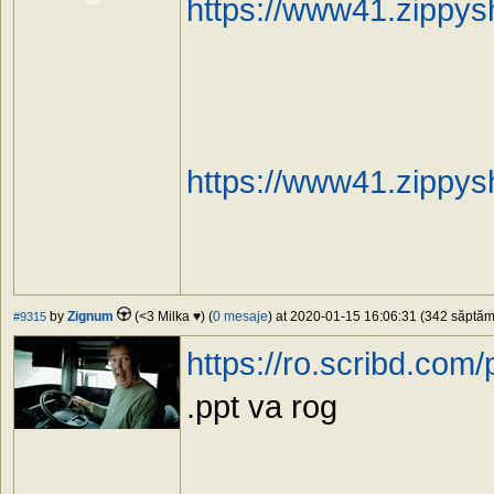
https://www41.zippys
https://www41.zippys
by
Zignum
(<3 Milka ♥) (
0 mesaje
) at 2020-01-15 16:06:31 (342 săptămâ
#9315
https://ro.scribd.co
.ppt va rog