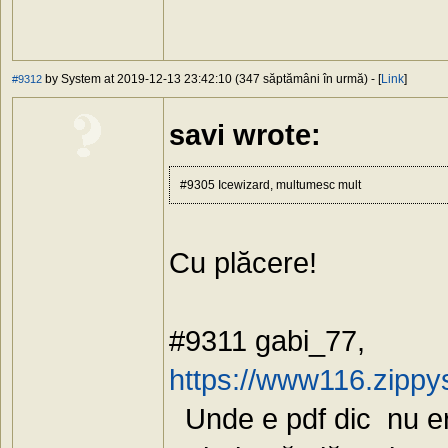
by System at 2019-12-13 23:42:10 (347 săptămâni în urmă) - [
Link
]
#9312
savi wrote:
#9305 Icewizard, multumesc mult
Cu plăcere!
#9311 gabi_77,
https://www116.zippy
Unde e pdf dic nu era