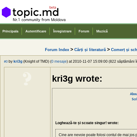
Principala
Autentificare
Înregistrare
Forum
Muzică
>
>
Forum Index
Cărți și literatură
Сomerț și sch
by
kri3g
(Knight of TMD) (
0 mesaje
) at 2010-11-07 15:09:00 (822 săptămâni în
#0
kri3g wrote:
Abou
Scr
Loghează-te și scoate singur! wrote:
Cine are nevoie poate folosi contul de mai jos 