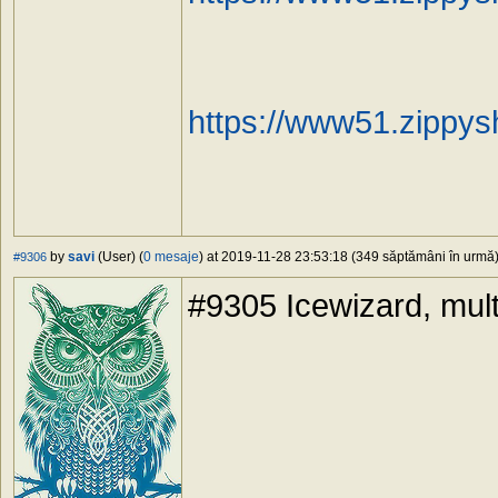
https://www51.zippys
by
savi
(User) (
0 mesaje
) at 2019-11-28 23:53:18 (349 săptămâni în urmă) 
#9306
#9305 Icewizard, mul