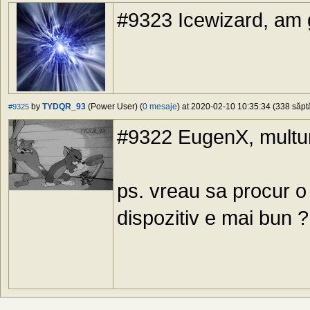
#9323 Icewizard, am g
by
TYDQR_93
(Power User) (
0 mesaje
) at 2020-02-10 10:35:34 (338 săptă
#9325
#9322 EugenX, multu
ps. vreau sa procur o 
dispozitiv e mai bun ?