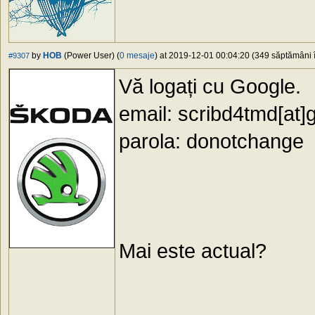
by
HOB
(Power User) (
0 mesaje
) at 2019-12-01 00:04:20 (349 săptămâni î
#9307
Vă logați cu Google.
email: scribd4tmd[at]
parola: donotchange
Mai este actual?