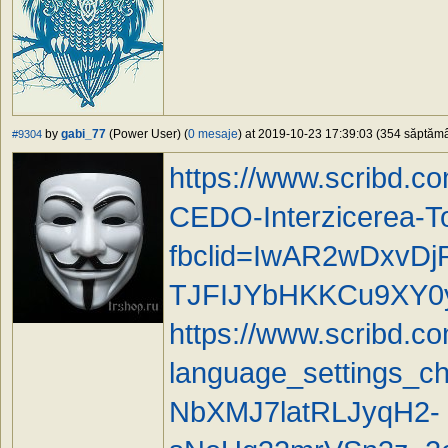
by
gabi_77
(Power User) (
0 mesaje
) at 2019-10-23 17:39:03 (354 săptămân
#9304
https://www.scribd.c
CEDO-Interzicerea-To
fbclid=IwAR2wDxv
TJFIJYbHKKCu9XY0
https://www.scribd.
language_settings_
NbXMJ7latRLJyqH2-