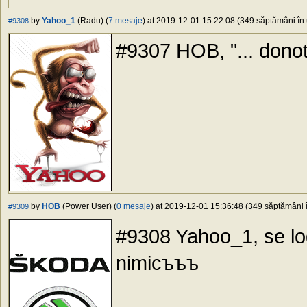
by
Yahoo_1
(Radu) (
7 mesaje
) at 2019-12-01 15:22:08 (349 săptămâni în 
#9308
#9307 HOB, "... donot
by
HOB
(Power User) (
0 mesaje
) at 2019-12-01 15:36:48 (349 săptămâni î
#9309
#9308 Yahoo_1, se l
nimicъъъ