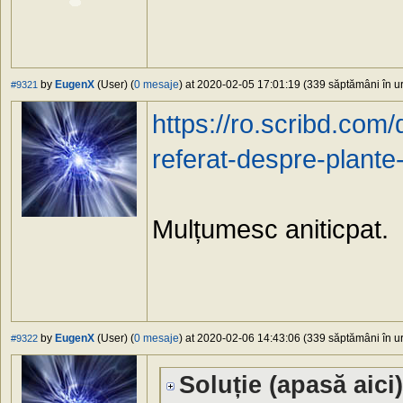
by
EugenX
(User) (
0 mesaje
) at 2020-02-05 17:01:19 (339 săptămâni în ur
#9321
https://ro.scribd.co
referat-despre-plante
Mulțumesc aniticpat.
by
EugenX
(User) (
0 mesaje
) at 2020-02-06 14:43:06 (339 săptămâni în ur
#9322
Soluție (apasă aici)