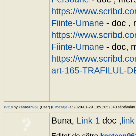
https://www.scribd.c
Fiinte-Umane
- doc , 
https://www.scribd.c
Fiinte-Umane
- doc, m
https://www.scribd.
art-165-TRAFILUL-
by
kastean961
(User) (
0 mesaje
) at 2020-01-29 13:51:05 (340 săptămâni î
#9318
Buna,
Link 1
doc ,
link
Editat de către
kastean96