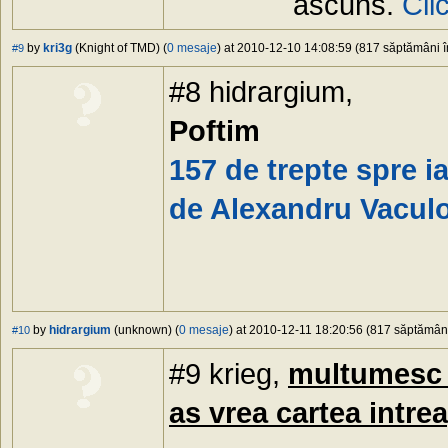
ascuns.
Cli
by
kri3g
(Knight of TMD) (
0 mesaje
) at 2010-12-10 14:08:59 (817 săptămâni în
#9
#8 hidrargium,
Poftim
157 de trepte spre 
de Alexandru Vacul
by
hidrargium
(unknown) (
0 mesaje
) at 2010-12-11 18:20:56 (817 săptămâni 
#10
#9 krieg,
multumesc d
as vrea cartea intre