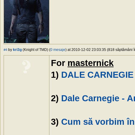
by
kri3g
(Knight of TMD) (
0 mesaje
) at 2010-12-02 23:03:35 (818 săptămâni în
#4
For
masternick
1)
DALE CARNEGIE
2)
Dale Carnegie - Ar
3)
Cum să vorbim în