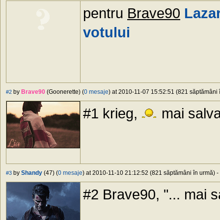
pentru
Brave90
Laza
votului
by
Brave90
(Goonerette) (
0 mesaje
) at 2010-11-07 15:52:51 (821 săptămâni î
#2
#1 krieg,
mai salva
by
Shandy
(47) (
0 mesaje
) at 2010-11-10 21:12:52 (821 săptămâni în urmă) - 
#3
#2 Brave90, "... mai s