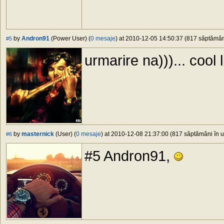
by
Andron91
(Power User) (
0 mesaje
) at 2010-12-05 14:50:37 (817 săptămâni
#5
urmarire na)))... cool 
by
masternick
(User) (
0 mesaje
) at 2010-12-08 21:37:00 (817 săptămâni în ur
#6
#5 Andron91,