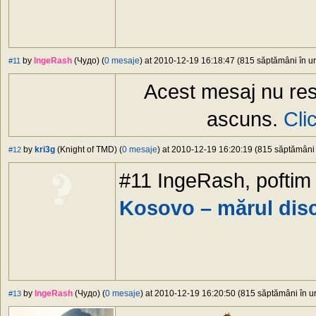
by
IngeRash
(Чудо) (
0 mesaje
) at 2010-12-19 16:18:47 (815 săptămâni în ur
#11
Acest mesaj nu res
ascuns.
Cli
by
kri3g
(Knight of TMD) (
0 mesaje
) at 2010-12-19 16:20:19 (815 săptămâni î
#12
#11 IngeRash, poftim
Kosovo – mărul dis
by
IngeRash
(Чудо) (
0 mesaje
) at 2010-12-19 16:20:50 (815 săptămâni în ur
#13