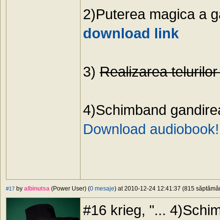
2)Puterea magica a ga
download link
3)
Realizarea telurilor
4)Schimband gandirea, 
Download audiobook!
by
albinutsa
(Power User) (
0 mesaje
) at 2010-12-24 12:41:37 (815 săptămâni
#17
#16 krieg, "... 4)Schi