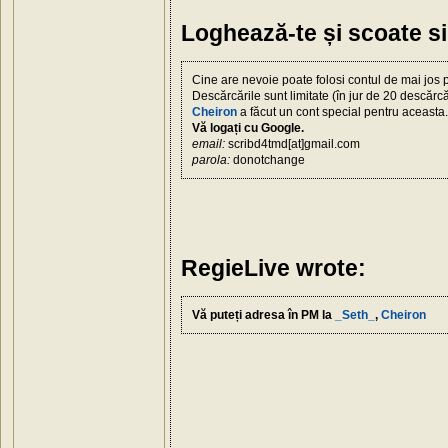
Loghează-te și scoate s
Cine are nevoie poate folosi contul de mai jos 
Descărcările sunt limitate (în jur de 20 descărcă
Cheiron
a făcut un cont special pentru aceasta.
Vă logați cu Google.
email:
scribd4tmd[at]gmail.com
parola:
donotchange
RegieLive wrote:
Vă puteți adresa în PM la
_Seth_
,
Cheiron