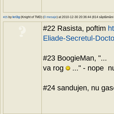
by
kri3g
(Knight of TMD) (
0 mesaje
) at 2010-12-30 20:36:44 (814 săptămâni î
#25
#22 Rasista, poftim
h
Eliade-Secretul-Docto
#23 BoogieMan, "...
va rog
..." - nope n
#24 sandujen, nu ga