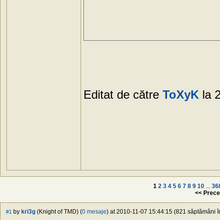
Editat de către
ToXyK
la 
1
2
3
4
5
6
7
8
9
10
...
36
<< Prece
by
kri3g
(Knight of TMD) (
0 mesaje
) at 2010-11-07 15:44:15 (821 săptămâni în
#1