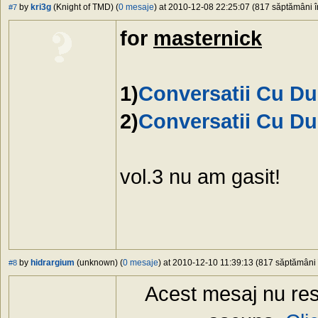
by
kri3g
(Knight of TMD) (
0 mesaje
) at 2010-12-08 22:25:07 (817 săptămâni în
#7
for
masternick
1)
Conversatii Cu Du
2)
Conversatii Cu D
vol.3 nu am gasit!
by
hidrargium
(unknown) (
0 mesaje
) at 2010-12-10 11:39:13 (817 săptămâni î
#8
Acest mesaj nu res