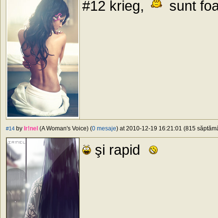
#12 krieg,
sunt fo
by
Ir!nel
(A Woman's Voice) (
0 mesaje
) at 2010-12-19 16:21:01 (815 săptămân
#14
şi rapid