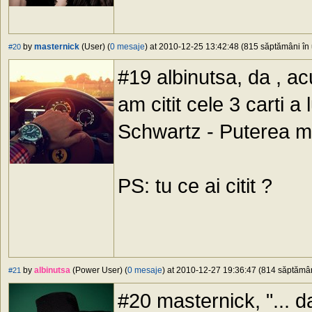
by
masternick
(User) (
0 mesaje
) at 2010-12-25 13:42:48 (815 săptămâni în 
#20
#19 albinutsa, da , ac
am citit cele 3 carti a
Schwartz - Puterea m
PS: tu ce ai citit ?
by
albinutsa
(Power User) (
0 mesaje
) at 2010-12-27 19:36:47 (814 săptămâni
#21
#20 masternick, "... d