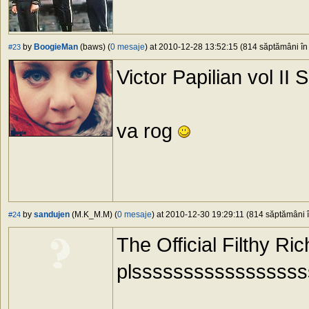
by
BoogieMan
(baws) (
0 mesaje
) at 2010-12-28 13:52:15 (814 săptămâni în 
#23
Victor Papilian vol II 
va rog
by
sandujen
(M.K_M.M) (
0 mesaje
) at 2010-12-30 19:29:11 (814 săptămâni î
#24
The Official Filthy R
plssssssssssssssss