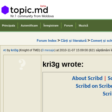
Principala
Autentificare
Înregistrare
Forum
Muzică
>
>
Forum Index
Cărți și literatură
Сomerț și sch
by
kri3g
(Knight of TMD) (
0 mesaje
) at 2010-11-07 15:09:00 (821 săptămâni în
#0
kri3g wrote:
About Scribd
|
S
Scribd on Scrib
Scr