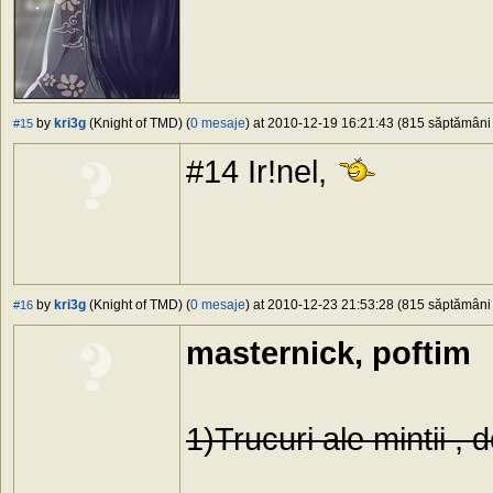
by
kri3g
(Knight of TMD) (
0 mesaje
) at 2010-12-19 16:21:43 (815 săptămâni î
#15
#14 Ir!nel,
by
kri3g
(Knight of TMD) (
0 mesaje
) at 2010-12-23 21:53:28 (815 săptămâni î
#16
masternick, poftim
1)Trucuri ale mintii ,