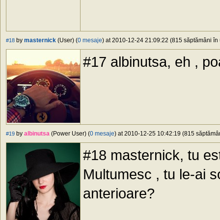
by
masternick
(User) (
0 mesaje
) at 2010-12-24 21:09:22 (815 săptămâni în 
#18
#17 albinutsa, eh , p
by
albinutsa
(Power User) (
0 mesaje
) at 2010-12-25 10:42:19 (815 săptămâni
#19
#18 masternick, tu es
Multumesc , tu le-ai so
anterioare?