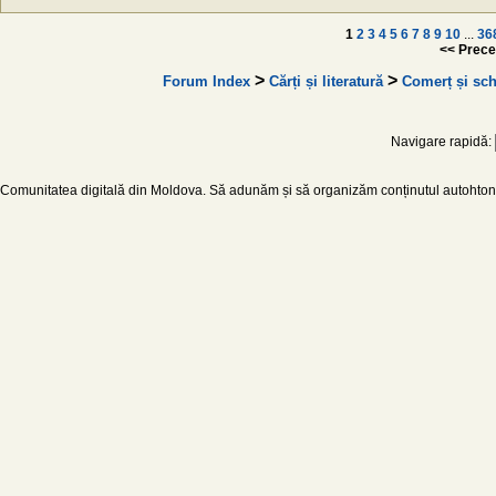
1
2
3
4
5
6
7
8
9
10
...
36
<< Prece
>
>
Forum Index
Cărți și literatură
Сomerț și sch
Navigare rapidă:
Comunitatea digitală din Moldova. Să adunăm și să organizăm conținutul autohton d