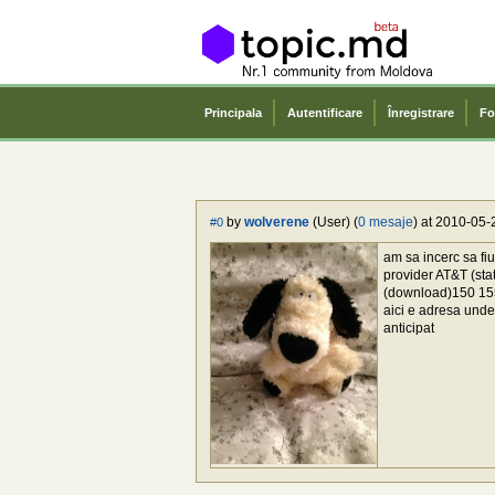
Principala
Autentificare
Înregistrare
Fo
by
wolverene
(User) (
0 mesaje
) at 2010-05-
#0
am sa incerc sa fiu 
provider AT&T (sta
(download)150 155 
aici e adresa unde
anticipat