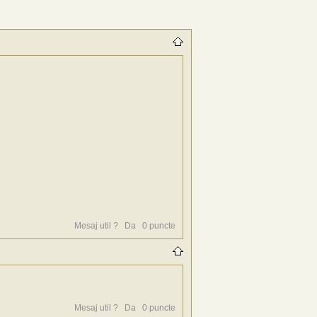
Mesaj util ?
Da
0
puncte
Mesaj util ?
Da
0
puncte