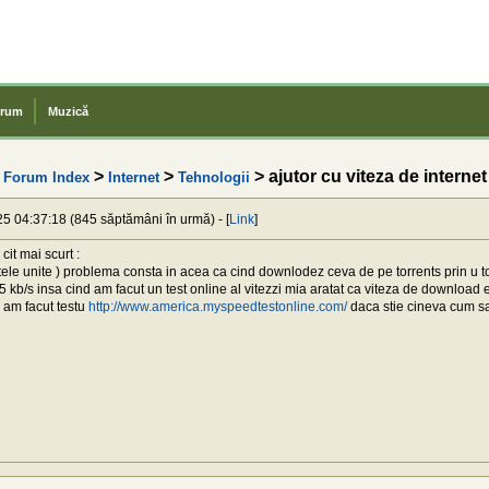
rum
Muzică
>
>
> ajutor cu viteza de internet
Forum Index
Internet
Tehnologii
25 04:37:18 (845 săptămâni în urmă) - [
Link
]
cit mai scurt :
tele unite ) problema consta in acea ca cind downlodez ceva de pe torrents prin u t
kb/s insa cind am facut un test online al vitezzi mia aratat ca viteza de download 
 am facut testu
http://www.america.myspeedtestonline.com/
daca stie cineva cum s