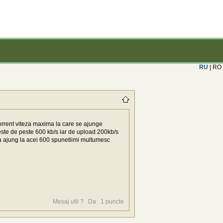
RU
| RO
orrent viteza maxima la care se ajunge
este de peste 600 kb/s iar de upload 200kb/s
a ajung la acei 600 spunetiimi multumesc
Mesaj util ?
Da
1
puncte