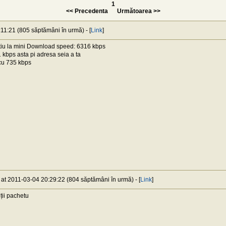
1
<< Precedenta
Următoarea >>
:11:21 (805 săptămâni în urmă) - [
Link
]
tiu la mini Download speed: 6316 kbps
kbps asta pi adresa seia a ta
 cu 735 kbps
) at 2011-03-04 20:29:22 (804 săptămâni în urmă) - [
Link
]
ții pachetu