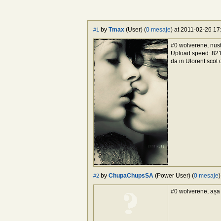
by
Tmax
(User) (
0 mesaje
) at 2011-02-26 17
#1
#0 wolverene, nus
Upload speed: 821 
da in Utorent scot
by
ChupaChupsSA
(Power User) (
0 mesaje
#2
#0 wolverene, așa 