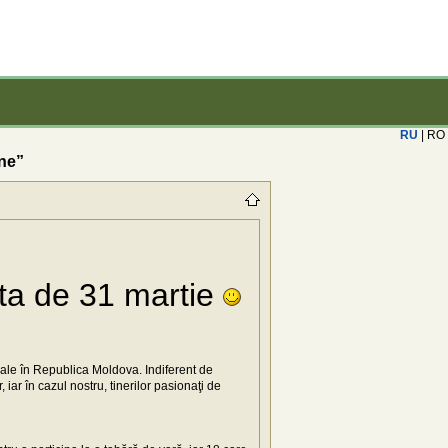
RU
| RO
ine”
ata de 31 martie
nale în Republica Moldova. Indiferent de
 iar în cazul nostru, tinerilor pasionaţi de