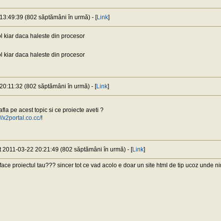
 13:49:39 (802 săptămâni în urmă) - [
Link
]
ol kiar daca haleste din procesor
ol kiar daca haleste din procesor
20:11:32 (802 săptămâni în urmă) - [
Link
]
 afla pe acest topic si ce proiecte aveti ?
://x2portal.co.cc/
!
at 2011-03-22 20:21:49 (802 săptămâni în urmă) - [
Link
]
face proiectul tau??? sincer tot ce vad acolo e doar un site html de tip ucoz unde n