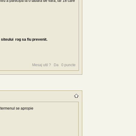
ru a participa la o tabără de vară, iar 18 care
iteului rog sa fiu prevenit.
Mesaj util ?
Da
0
puncte
 termenul se apropie