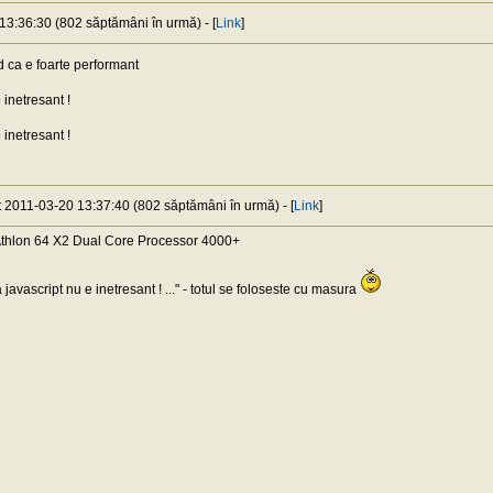
 13:36:30 (802 săptămâni în urmă) - [
Link
]
 ca e foarte performant
 inetresant !
 inetresant !
at 2011-03-20 13:37:40 (802 săptămâni în urmă) - [
Link
]
Athlon 64 X2 Dual Core Processor 4000+
ra javascript nu e inetresant ! ..." - totul se foloseste cu masura