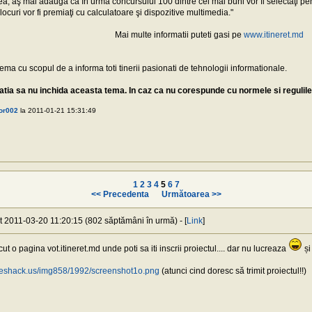
, aş mai adăuga că în urma concursului 100 dintre cei mai buni vor fi selectaţi pent
ocuri vor fi premiaţi cu calculatoare şi dispozitive multimedia."
Mai multe informatii puteti gasi pe
www.itineret.md
ma cu scopul de a informa toti tinerii pasionati de tehnologii informationale.
tia sa nu inchida aceasta tema. In caz ca nu corespunde cu normele si regulile s
or002
la 2011-01-21 15:31:49
1
2
3
4
5
6
7
<< Precedenta
Următoarea >>
at 2011-03-20 11:20:15 (802 săptămâni în urmă) - [
Link
]
t o pagina vot.itineret.md unde poti sa iti inscrii proiectul.... dar nu lucreaza
și
geshack.us/img858/1992/screenshot1o.png
(atunci cind doresc să trimit proiectul!!)