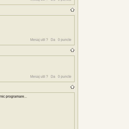
Mesaj util ?
Da
0
puncte
Mesaj util ?
Da
0
puncte
imic programare...