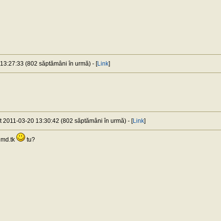
 13:27:33 (802 săptămâni în urmă) - [
Link
]
at 2011-03-20 13:30:42 (802 săptămâni în urmă) - [
Link
]
nmd.tk
tu?