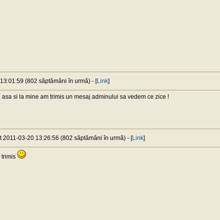
 13:01:59 (802 săptămâni în urmă) - [
Link
]
sa si la mine am trimis un mesaj adminului sa vedem ce zice !
at 2011-03-20 13:26:56 (802 săptămâni în urmă) - [
Link
]
 trimis