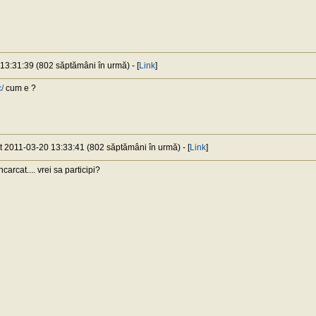
 13:31:39 (802 săptămâni în urmă) - [
Link
]
c/
cum e ?
at 2011-03-20 13:33:41 (802 săptămâni în urmă) - [
Link
]
carcat.... vrei sa participi?