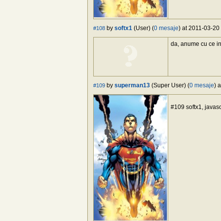
by
softx1
(User) (
0 mesaje
) at 2011-03-20
#108
da, anume cu ce in
by
superman13
(Super User) (
0 mesaje
) 
#109
#109 softx1, javasc