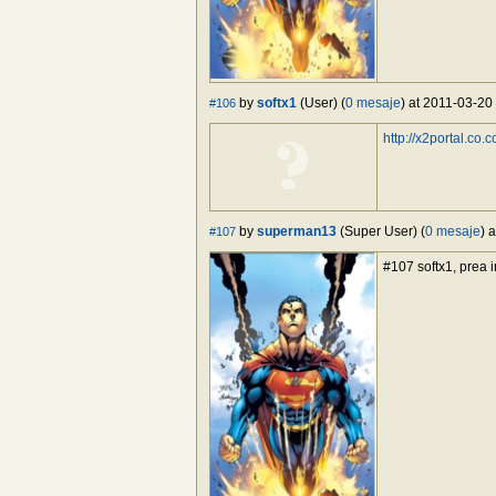
by
softx1
(User) (
0 mesaje
) at 2011-03-20
#106
http://x2portal.co.c
by
superman13
(Super User) (
0 mesaje
) 
#107
#107 softx1, prea in