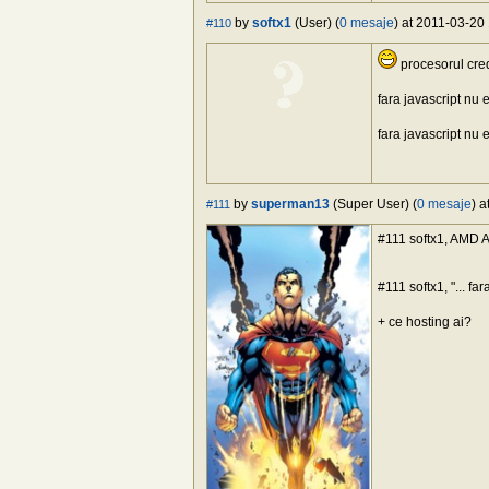
by
softx1
(User) (
0 mesaje
) at 2011-03-20
#110
procesorul cred
fara javascript nu e
fara javascript nu e
by
superman13
(Super User) (
0 mesaje
) 
#111
#111 softx1, AMD 
#111 softx1, "... fa
+ ce hosting ai?