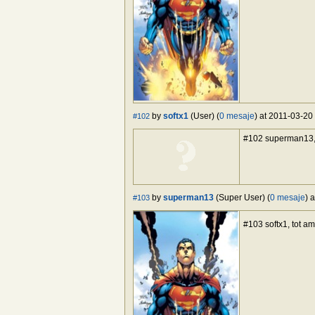
by
softx1
(User) (
0 mesaje
) at 2011-03-20
#102
#102 superman13, a
by
superman13
(Super User) (
0 mesaje
) 
#103
#103 softx1, tot am