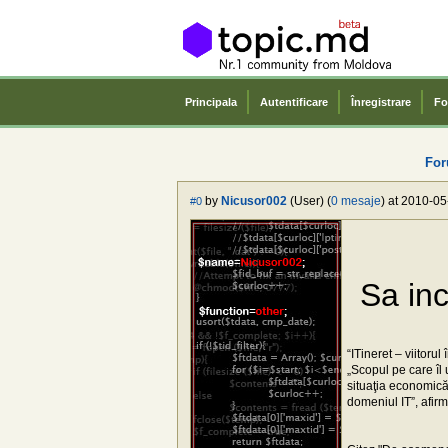
Principala
Autentificare
Înregistrare
Fo
For
by
Nicusor002
(User) (
0 mesaje
) at 2010-05
#0
Sa inc
“ITineret – viitoru
„Scopul pe care îl
situaţia economică,
domeniul IT”, afirm