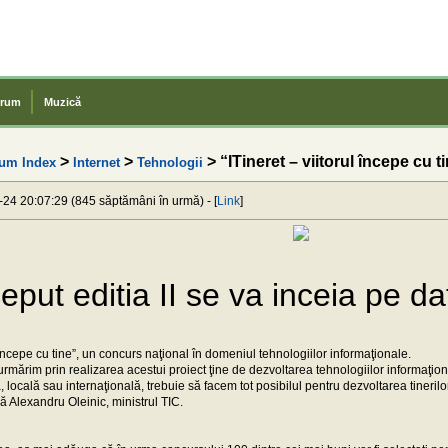
rum
Muzică
>
>
> “ITineret – viitorul începe cu t
um Index
Internet
Tehnologii
-24 20:07:29 (845 săptămâni în urmă) - [
Link
]
eput editia II se va inceia pe d
l începe cu tine”, un concurs naţional în domeniul tehnologiilor informaţionale.
 urmărim prin realizarea acestui proiect ţine de dezvoltarea tehnologiilor informaţio
 locală sau internaţională, trebuie să facem tot posibilul pentru dezvoltarea tinerilor,
ă Alexandru Oleinic, ministrul TIC.