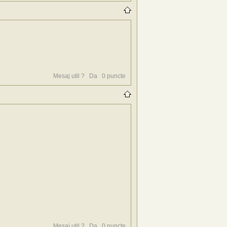
Mesaj util ?
Da
0
puncte
Mesaj util ?
Da
0
puncte