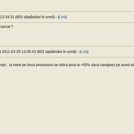
 13:34:31 (802 săptămâni în urmă) - [
Link
]
carcat ?
at 2011-03-20 13:35:43 (802 săptămâni în urmă) - [
Link
]
ript... la mine pe linux procesorul se ridica pina la >50% daca navighez pe acest sit