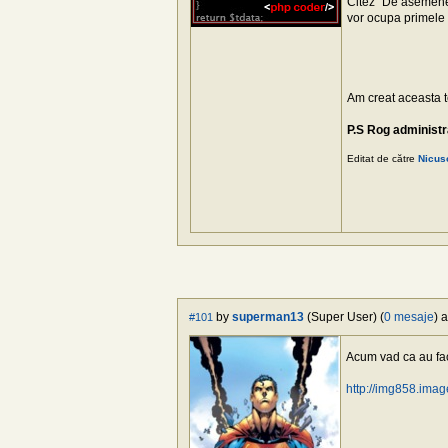
Citez "De asemenea
vor ocupa primele l
Am creat aceasta te
P.S Rog administra
Editat de către
Nicus
by
superman13
(Super User) (
0 mesaje
) 
#101
Acum vad ca au facu
http://img858.ima