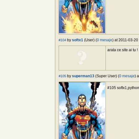
by
softx1
(User) (
0 mesaje
) at 2011-03-20
#104
arata ce site ai tu !
by
superman13
(Super User) (
0 mesaje
) 
#105
#105 softx1,pytho