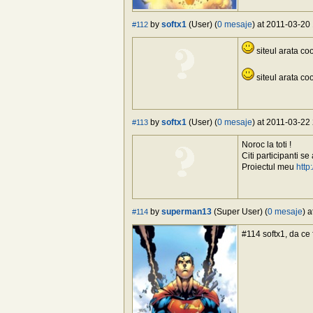
by
softx1
(User) (
0 mesaje
) at 2011-03-20
#112
siteul arata co
siteul arata co
by
softx1
(User) (
0 mesaje
) at 2011-03-22 
#113
Noroc la toti !
Citi participanti se
Proiectul meu
http
by
superman13
(Super User) (
0 mesaje
) 
#114
#114 softx1, da ce 