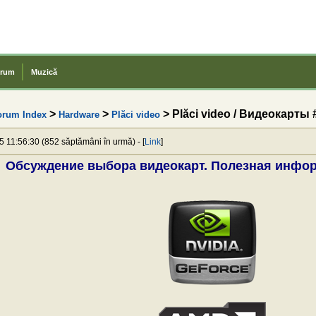
rum
Muzică
>
>
> Plăci video / Видеокарты 
orum Index
Hardware
Plăci video
5 11:56:30 (852 săptămâni în urmă) - [
Link
]
Обсуждение выбора видеокарт. Полезная инфо