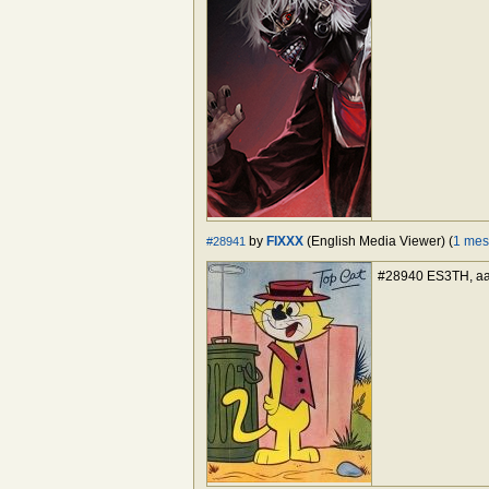
by
FIXXX
(English Media Viewer) (
1 mes
#28941
#28940 ES3TH, aaa 