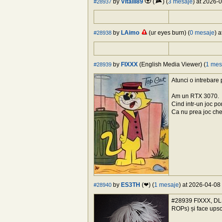
by
Vitalii89
(
) (
3 mesaje
) at 2026-
#28937
by
LAimo
(ur eyes burn) (
0 mesaje
) 
#28938
by
FIXXX
(English Media Viewer) (
1 mes
#28939
Atunci o intrebare
Am un RTX 3070.
Cind intr-un joc p
Ca nu prea joc ches
by
ES3TH
(❤) (
1 mesaje
) at 2026-04-08 
#28940
#28939 FIXXX, DLSS
ROPs) și face upsc