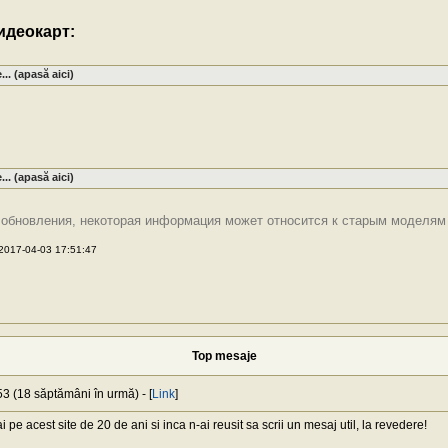
идеокарт:
.. (apasă aici)
.. (apasă aici)
е обновления, некоторая информация может относится к старым моделям
2017-04-03 17:51:47
Top mesaje
3 (18 săptămâni în urmă) - [
Link
]
pe acest site de 20 de ani si inca n-ai reusit sa scrii un mesaj util, la revedere!