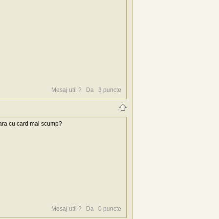
Mesaj util ?
Da
3
puncte
lara cu card mai scump?
Mesaj util ?
Da
0
puncte