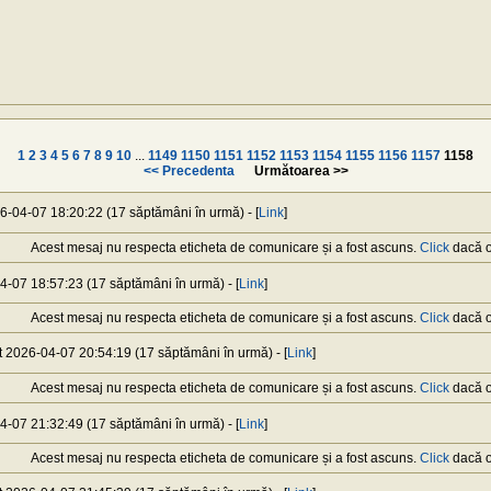
1
2
3
4
5
6
7
8
9
10
...
1149
1150
1151
1152
1153
1154
1155
1156
1157
1158
<< Precedenta
Următoarea >>
26-04-07 18:20:22 (17 săptămâni în urmă) - [
Link
]
Acest mesaj nu respecta eticheta de comunicare și a fost ascuns.
Click
dacă or
04-07 18:57:23 (17 săptămâni în urmă) - [
Link
]
Acest mesaj nu respecta eticheta de comunicare și a fost ascuns.
Click
dacă or
at 2026-04-07 20:54:19 (17 săptămâni în urmă) - [
Link
]
Acest mesaj nu respecta eticheta de comunicare și a fost ascuns.
Click
dacă or
04-07 21:32:49 (17 săptămâni în urmă) - [
Link
]
Acest mesaj nu respecta eticheta de comunicare și a fost ascuns.
Click
dacă or