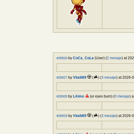
by
CoCa_CoLa
(User) (
2 mesaje
) at 20
#28926
by
Vitalii89
(
) (
3 mesaje
) at 2026-
#28927
by
LAimo
(ur eyes burn) (
0 mesaje
) 
#28928
by
Vitalii89
(
) (
3 mesaje
) at 2026-
#28929