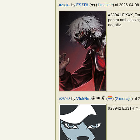
by
ES3TH
(❤) (
1 mesaje
) at 2026-04-08 
#28942
#28941 FIXXX, Exac
pentru anti-aliasin
negativ.
by
V!ckNet
(
) (
2 mesaje
) at 
#28943
#28942 ES3TH, "...