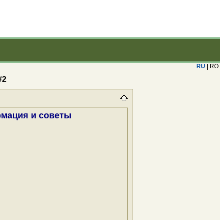
RU
| RO
#2
рмация и советы