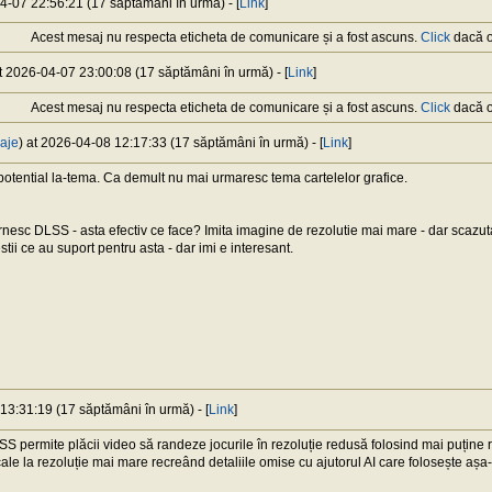
04-07 22:56:21 (17 săptămâni în urmă) - [
Link
]
Acest mesaj nu respecta eticheta de comunicare și a fost ascuns.
Click
dacă or
at 2026-04-07 23:00:08 (17 săptămâni în urmă) - [
Link
]
Acest mesaj nu respecta eticheta de comunicare și a fost ascuns.
Click
dacă or
aje
) at 2026-04-08 12:17:33 (17 săptămâni în urmă) - [
Link
]
 potential la-tema. Ca demult nu mai urmaresc tema cartelelor grafice.
ornesc DLSS - asta efectiv ce face? Imita imagine de rezolutie mai mare - dar scazu
tii ce au suport pentru asta - dar imi e interesant.
13:31:19 (17 săptămâni în urmă) - [
Link
]
 permite plăcii video să randeze jocurile în rezoluție redusă folosind mai puține
ale la rezoluție mai mare recreând detaliile omise cu ajutorul AI care folosește așa