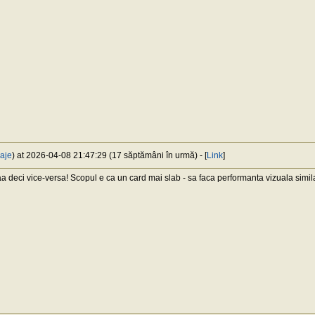
aje
) at 2026-04-08 21:47:29 (17 săptămâni în urmă) - [
Link
]
deci vice-versa! Scopul e ca un card mai slab - sa faca performanta vizuala simi