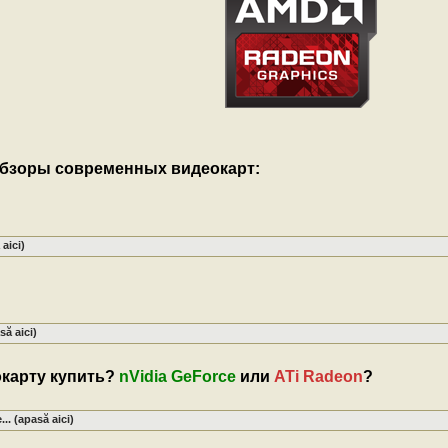
обзоры современных видеокарт:
aici)
ă aici)
карту купить?
nVidia GeForce
или
ATi Radeon
?
.. (apasă aici)