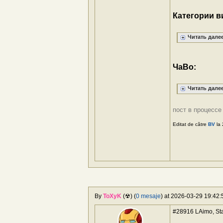
Категории в
Читать далее.
ЧаВо:
Читать далее.
пост в процесс
Editat de către
BV
la 
By
ToXyK
(☢) (
0 mesaje
) at 2026-03-29 19:42:5
#28916 LAimo, Stai 