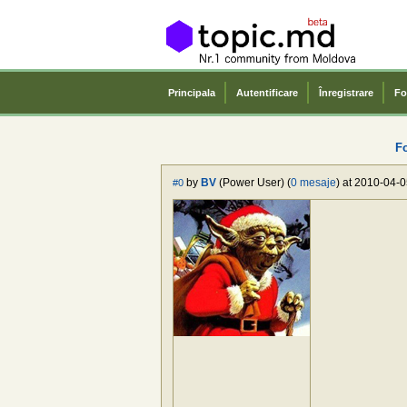
Principala
Autentificare
Înregistrare
Fo
F
by
BV
(Power User) (
0 mesaje
) at 2010-04-0
#0