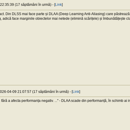
22:35:39 (17 săptămâni în urmă) - [
Link
]
t. Din DLSS mai face parte și DLAA (Deep Learning Anti-Aliasing) care păstrează re
g, adică face marginile obiectelor mai netede (elimină scărițele) și îmbunătățește cl
2026-04-09 21:07:57 (17 săptămâni în urmă) - [
Link
]
 fără a afecta performanța negativ. ..." - DLAA scade din performanță, în schimb ai 