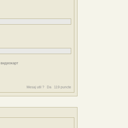
 видеокарт
Mesaj util ?
Da
119
puncte