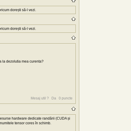
icum dorești să-l vezi.
icum dorești să-l vezi.
ta la dezolutia mea curenta?
Mesaj util ?
Da
0
puncte
 resurse hardware dedicate randării (CUDA și
-numitele tensor cores în schimb.