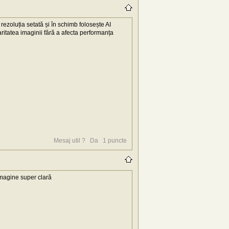
zoluția setată și în schimb folosește AI
aritatea imaginii fără a afecta performanța
Mesaj util ?
Da
1
puncte
imagine super clară