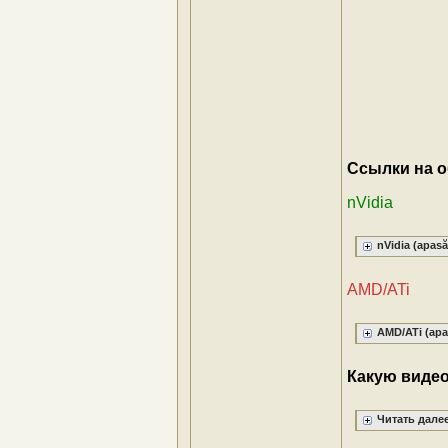
Ссылки на 
nVidia
nVidia (apasă 
AMD/ATi
AMD/ATi (apas
Какую видео
Читать далее.