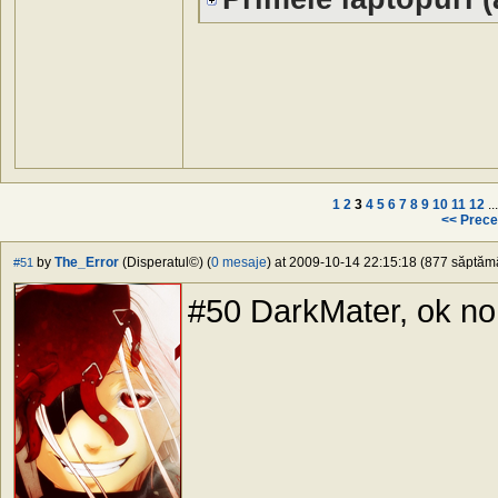
1
2
3
4
5
6
7
8
9
10
11
12
..
<< Prece
by
The_Error
(Disperatul©) (
0 mesaje
) at 2009-10-14 22:15:18 (877 săptămân
#51
#50 DarkMater, ok no