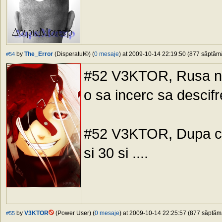
by
The_Error
(Disperatul©) (
0 mesaje
) at 2009-10-14 22:19:50 (877 săptămân
#54
#52 V3KTOR, Rusa nu i
o sa incerc sa descif
#52 V3KTOR, Dupa ce e
si 30 si ....
by
V3KTOR
(Power User) (
0 mesaje
) at 2009-10-14 22:25:57 (877 săptămâ
#55