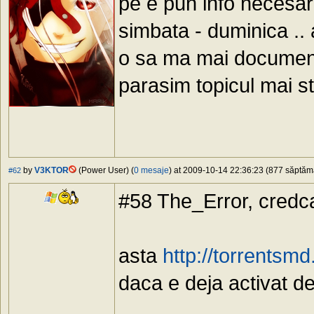
pe e pun info necesar
simbata - duminica .. a
o sa ma mai document
parasim topicul mai s
by
V3KTOR
(Power User) (
0 mesaje
) at 2009-10-14 22:36:23 (877 săptămâ
#62
#58 The_Error, credca 
asta
http://torrentsm
daca e deja activat de