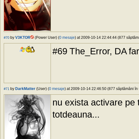
by
V3KTOR
(Power User) (
0 mesaje
) at 2009-10-14 22:44:44 (877 săptămâ
#70
#69 The_Error, DA fara
by
DarkMatter
(User) (
0 mesaje
) at 2009-10-14 22:46:50 (877 săptămâni în 
#71
nu exista activare pe t
totdeauna...