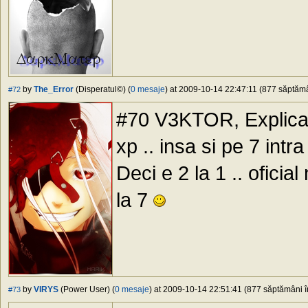
by
The_Error
(Disperatul©) (
0 mesaje
) at 2009-10-14 22:47:11 (877 săptămân
#72
#70 V3KTOR, Explicatia
xp .. insa si pe 7 intra
Deci e 2 la 1 .. oficia
la 7
by
VIRYS
(Power User) (
0 mesaje
) at 2009-10-14 22:51:41 (877 săptămâni în
#73