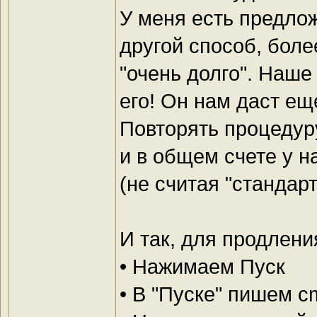
У меня есть предлож
другой способ, боле
"очень долго". Наше
его! Он нам даст ещ
Повторять процедуру
и в общем счете у н
(не считая "стандарт
И так, для продлен
• Нажимаем Пуск
• В "Пуске" пишем c