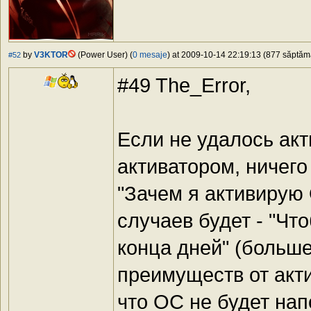
by
V3KTOR
(Power User) (
0 mesaje
) at 2009-10-14 22:19:13 (877 săptămâ
#52
#49 The_Error,
Если не удалось ак
активатором, ничего
"Зачем я активирую
случаев будет - "Чт
конца дней" (больше
преимуществ от акти
что ОС не будет нап