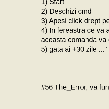
1) Start
2) Deschizi cmd
3) Apesi click drept p
4) In fereastra ce va 
aceasta comanda va da
5) gata ai +30 zile ..." 
#56 The_Error, va func