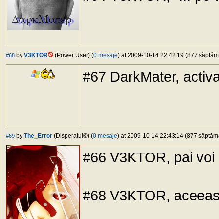
by
V3KTOR
(Power User) (
0 mesaje
) at 2009-10-14 22:42:19 (877 săptămâ
#68
#67 DarkMater, activat
by
The_Error
(Disperatul©) (
0 mesaje
) at 2009-10-14 22:43:14 (877 săptămân
#69
#66 V3KTOR, pai voi ch
#68 V3KTOR, aceeasi