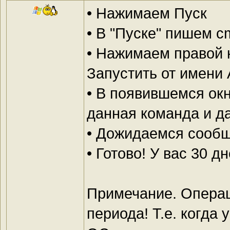
• Нажимаем Пуск
• В "Пуске" пишем c
• Нажимаем правой 
Запустить от имени
• В появившемся окн
данная команда и д
• Дожидаемся сообщ
• Готово! У вас 30 
Примечание. Операц
периода! Т.е. когда 