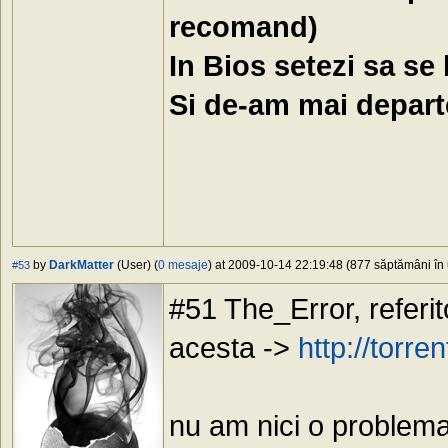
recomand)
In Bios setezi sa se
Si de-am mai departe
by
DarkMatter
(User) (
0 mesaje
) at 2009-10-14 22:19:48 (877 săptămâni în 
#53
#51 The_Error, referi
acesta ->
http://torr
nu am nici o problema c