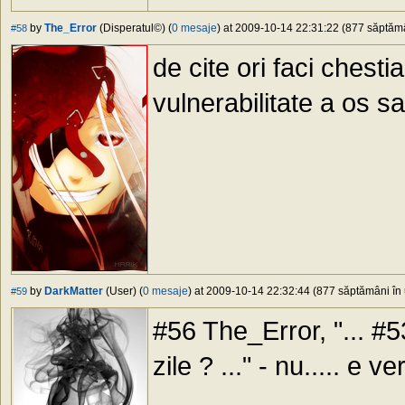
by
The_Error
(Disperatul©) (
0 mesaje
) at 2009-10-14 22:31:22 (877 săptămân
#58
de cite ori faci chesti
vulnerabilitate a os s
by
DarkMatter
(User) (
0 mesaje
) at 2009-10-14 22:32:44 (877 săptămâni în 
#59
#56 The_Error, "... #53
zile ? ..." - nu..... e 