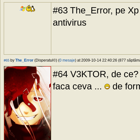
#63 The_Error, pe Xp
antivirus
by
The_Error
(Disperatul©) (
0 mesaje
) at 2009-10-14 22:40:26 (877 săptămân
#65
#64 V3KTOR, de ce? t
faca ceva ...
de for