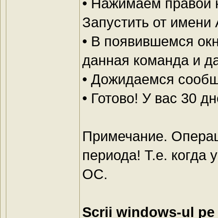
• Нажимаем правой 
Запустить от имени
• В появившемся окн
данная команда и д
• Дожидаемся сообщ
• Готово! У вас 30 
Примечание. Операц
периода! Т.е. когда 
ОС.
Scrii windows-ul pe 