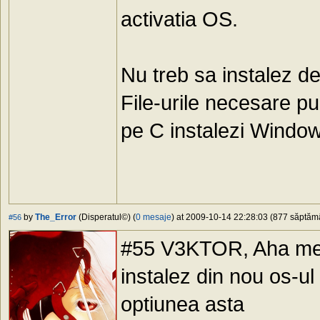
activatia OS.
Nu treb sa instalez de 
File-urile necesare pu
pe C instalezi Window
by
The_Error
(Disperatul©) (
0 mesaje
) at 2009-10-14 22:28:03 (877 săptămân
#56
#55 V3KTOR, Aha mers
instalez din nou os-ul
optiunea asta