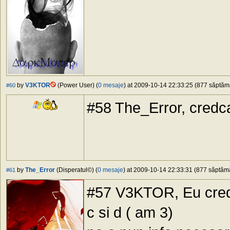
by
V3KTOR
(Power User) (
0 mesaje
) at 2009-10-14 22:33:25 (877 săptămâ
#60
#58 The_Error, credca 
by
The_Error
(Disperatul©) (
0 mesaje
) at 2009-10-14 22:33:31 (877 săptămân
#61
#57 V3KTOR, Eu cred c
c si d ( am 3)