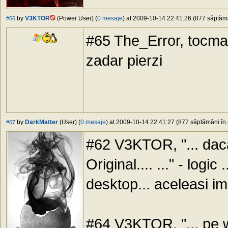
by
V3KTOR
(Power User) (
0 mesaje
) at 2009-10-14 22:41:26 (877 săptămâ
#66
#65 The_Error, tocma
zadar pierzi
by
DarkMatter
(User) (
0 mesaje
) at 2009-10-14 22:41:27 (877 săptămâni în 
#67
#62 V3KTOR, "... dac
Original.... ..." - logic .
desktop... aceleasi imp
#64 V3KTOR, "... pe wi