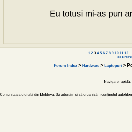
Eu totusi mi-as pun an
1
2
3
4
5
6
7
8
9
10
11
12
..
<< Prece
>
>
> Po
Forum Index
Hardware
Laptopuri
Navigare rapidă:
Comunitatea digitală din Moldova. Să adunăm și să organizăm conținutul autohton d