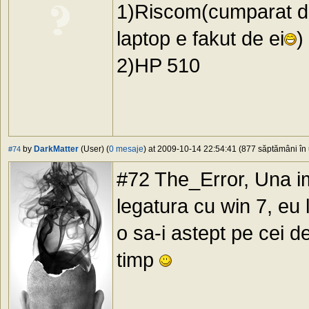
1)Riscom(cumparat di
laptop e fakut de ei
)
2)HP 510
by
DarkMatter
(User) (
0 mesaje
) at 2009-10-14 22:54:41 (877 săptămâni în 
#74
#72 The_Error, Una im
legatura cu win 7, eu
o sa-i astept pe cei d
timp