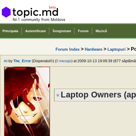
Principala
Autentificare
Înregistrare
Forum
Muzică
>
>
> Po
Forum Index
Hardware
Laptopuri
by
The_Error
(Disperatul©) (
0 mesaje
) at 2009-10-13 19:09:39 (877 săptămâni
#0
Laptop Owners (apa