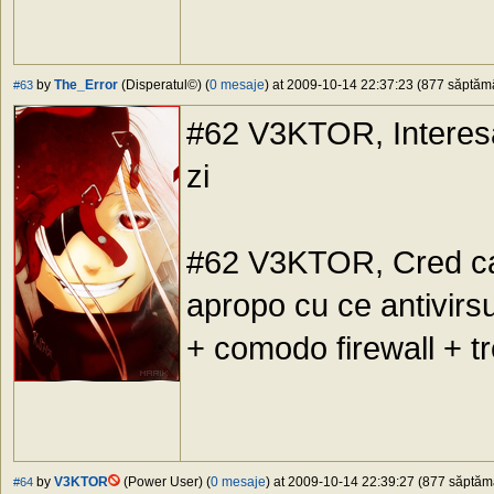
by
The_Error
(Disperatul©) (
0 mesaje
) at 2009-10-14 22:37:23 (877 săptămân
#63
#62 V3KTOR, Interesan
zi
#62 V3KTOR, Cred ca a
apropo cu ce antivirsu
+ comodo firewall + tr
by
V3KTOR
(Power User) (
0 mesaje
) at 2009-10-14 22:39:27 (877 săptămâ
#64