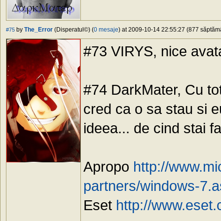
by
The_Error
(Disperatul©) (
0 mesaje
) at 2009-10-14 22:55:27 (877 săptămân
#75
#73 VIRYS, nice ava
#74 DarkMater, Cu tot
cred ca o sa stau si e
ideea... de cind stai 
Apropo
http://www.mi
partners/windows-7.
Eset
http://www.eset