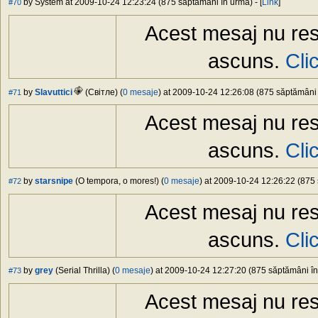
by System at 2009-10-24 12:23:24 (875 săptămâni în urmă) - [
Link
]
#70
Acest mesaj nu res
ascuns.
Cli
by
Slavuttici
(Свiтлe) (
0 mesaje
) at 2009-10-24 12:26:08 (875 săptămâni î
#71
Acest mesaj nu res
ascuns.
Cli
by
starsnipe
(O tempora, o mores!) (
0 mesaje
) at 2009-10-24 12:26:22 (875 
#72
Acest mesaj nu res
ascuns.
Cli
by
grey
(Serial Thrilla) (
0 mesaje
) at 2009-10-24 12:27:20 (875 săptămâni în 
#73
Acest mesaj nu res