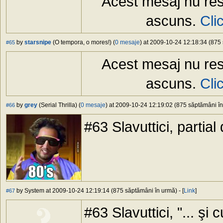
Acest mesaj nu res
ascuns.
Cli
by
starsnipe
(O tempora, o mores!) (
0 mesaje
) at 2009-10-24 12:18:34 (875 
#65
Acest mesaj nu res
ascuns.
Cli
by
grey
(Serial Thrilla) (
0 mesaje
) at 2009-10-24 12:19:02 (875 săptămâni în 
#66
#63 Slavuttici, partial
by System at 2009-10-24 12:19:14 (875 săptămâni în urmă) - [
Link
]
#67
#63 Slavuttici, "... şi 