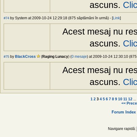
ascuns.
Cli
by System at 2009-10-24 12:29:18 (875 săptămâni în urmă) - [
Link
]
#74
Acest mesaj nu res
ascuns.
Cli
by
BlackCross
(
Raging Lunacy
) (
0 mesaje
) at 2009-10-24 12:30:10 (875 
#75
Acest mesaj nu res
ascuns.
Cli
1
2
3
4
5
6
7
8
9
10
11
12
...
<< Prece
Forum Index
Navigare rapidă: