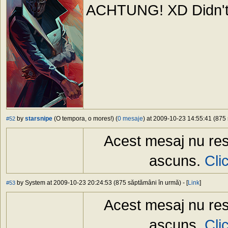
ACHTUNG! XD Didn'
by
starsnipe
(O tempora, o mores!) (
0 mesaje
) at 2009-10-23 14:55:41 (875 
#52
Acest mesaj nu res
ascuns.
Cli
by System at 2009-10-23 20:24:53 (875 săptămâni în urmă) - [
Link
]
#53
Acest mesaj nu res
ascuns.
Cli