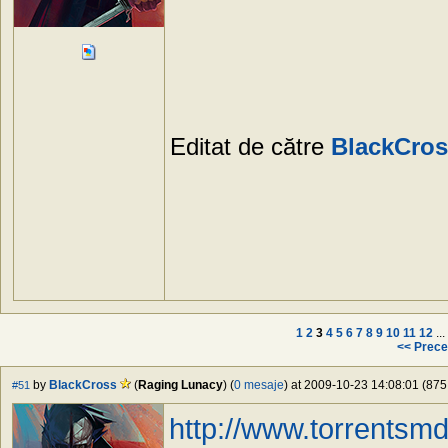
Editat de către
BlackCros
1
2
3
4
5
6
7
8
9
10
11
12
...
<< Prece
by
BlackCross
(
Raging Lunacy
) (
0 mesaje
) at 2009-10-23 14:08:01 (875 
#51
http://www.torrentsm