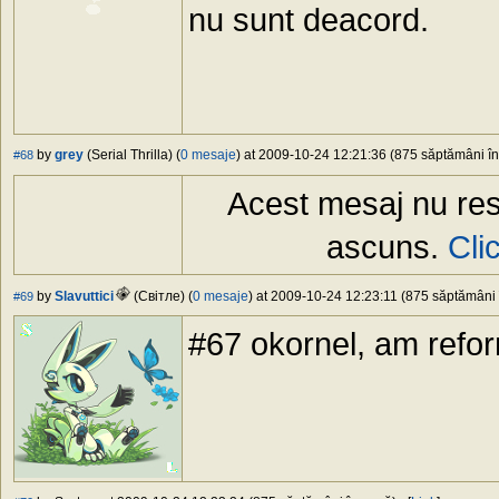
nu sunt deacord.
by
grey
(Serial Thrilla) (
0 mesaje
) at 2009-10-24 12:21:36 (875 săptămâni în 
#68
Acest mesaj nu res
ascuns.
Cli
by
Slavuttici
(Свiтлe) (
0 mesaje
) at 2009-10-24 12:23:11 (875 săptămâni î
#69
#67 okornel, am refo