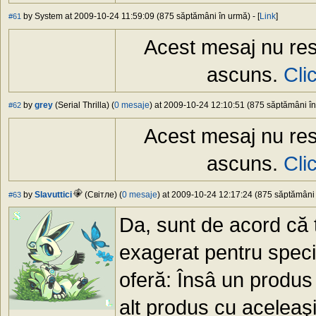
by System at 2009-10-24 11:59:09 (875 săptămâni în urmă) - [
Link
]
#61
Acest mesaj nu res
ascuns.
Cli
by
grey
(Serial Thrilla) (
0 mesaje
) at 2009-10-24 12:10:51 (875 săptămâni în 
#62
Acest mesaj nu res
ascuns.
Cli
by
Slavuttici
(Свiтлe) (
0 mesaje
) at 2009-10-24 12:17:24 (875 săptămâni î
#63
Da, sunt de acord că 
exagerat pentru specif
oferă: Însâ un produs
alt produs cu aceleaşi