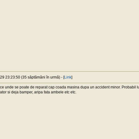
-29 23:23:50 (35 săptămâni în urmă) - [
Link
]
e unde se poate de reparat cap coada masina dupa un accident minor. Probabil lu
oator si deja bamper, aripa fata ambele etc etc.