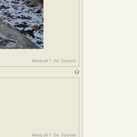
Mesaj util ?
Da
0
puncte
Mesaj util ?
Da
0
puncte