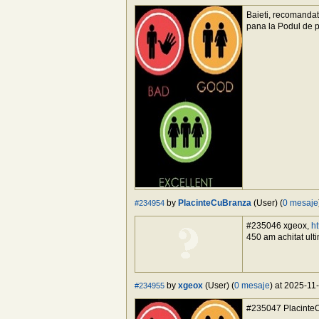
Baieti, recomandati
pana la Podul de p
by
PlacinteCuBranza
(User) (
0 mesaje
#234954
#235046 xgeox,
ht
450 am achitat ulti
by
xgeox
(User) (
0 mesaje
) at 2025-11
#234955
#235047 PlacinteCu