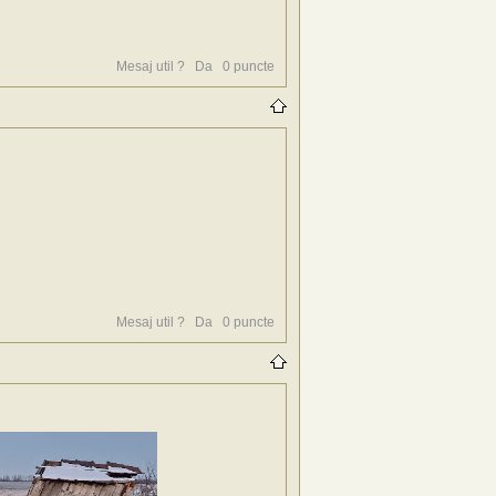
Mesaj util ?
Da
0
puncte
Mesaj util ?
Da
0
puncte