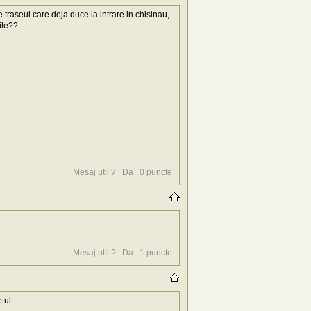
e traseul care deja duce la intrare in chisinau,
ile??
Mesaj util ?
Da
0
puncte
Mesaj util ?
Da
1
puncte
tul.