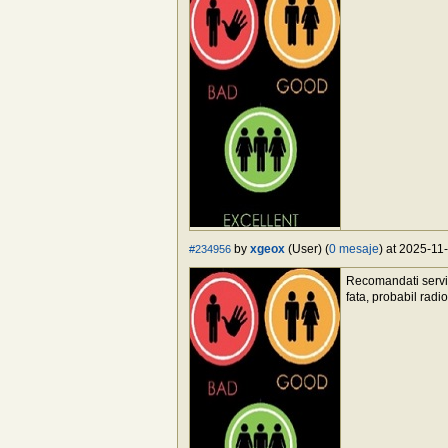
by
xgeox
(User) (
0 mesaje
) at 2025-11
#234956
Recomandati servic
fata, probabil radi