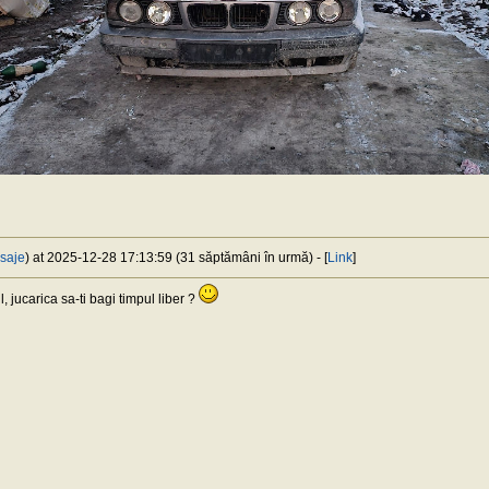
saje
) at 2025-12-28 17:13:59 (31 săptămâni în urmă) - [
Link
]
 jucarica sa-ti bagi timpul liber ?