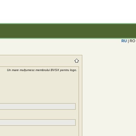
RU
| RO
Un mare mulțumesc membrului BVSX pentru logo.