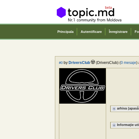
Principala
Autentificare
Înregistrare
Fo
by
DriversClub
(DriversClub) (
0 mesaje
)
#0
arhiva (apasă 
Informaţie uti