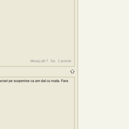
Mesaj util ?
Da
1
puncte
crari pe suspenise ca am dat cu roata. Fara