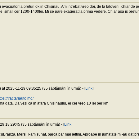
 evacuator la preturi ok in Chisinau. Am intrebat vreo doi, de la Ialoveni, chiar de p
e Ismail cer 1200-1400lei. Mi se pare exagerat la prima vedere. Chiar asa is pretur
) at 2025-11-29 09:35:25 (35 săptămâni în urmă) - [
Link
]
tps://tractariauto.md/
ma data. Da vezi ca in afara Chisinaului, ei cer vreo 10 lei per km
-29 18:29:45 (35 săptămâni în urmă) - [
Link
]
Branza, Mersi. I-am sunat, parca par mai ieftini. Aproape in jumatate mi-au dat pre