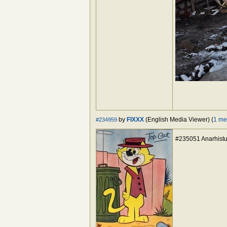
by
FIXXX
(English Media Viewer) (
1 me
#234959
#235051 Anarhistul,