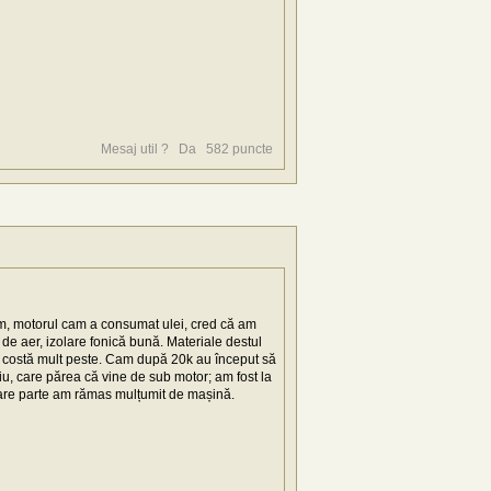
Mesaj util ?
Da
582
puncte
m, motorul cam a consumat ulei, cred că am
de aer, izolare fonică bună. Materiale destul
e costă mult peste. Cam după 20k au început să
, care părea că vine de sub motor; am fost la
în mare parte am rămas mulțumit de mașină.