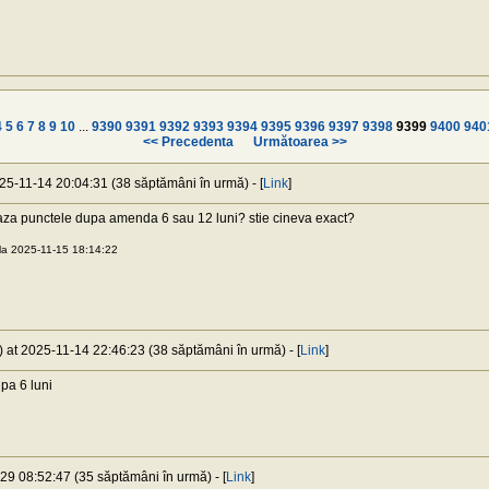
4
5
6
7
8
9
10
...
9390
9391
9392
9393
9394
9395
9396
9397
9398
9399
9400
940
<< Precedenta
Următoarea >>
025-11-14 20:04:31 (38 săptămâni în urmă) - [
Link
]
aza punctele dupa amenda 6 sau 12 luni? stie cineva exact?
la 2025-11-15 18:14:22
) at 2025-11-14 22:46:23 (38 săptămâni în urmă) - [
Link
]
pa 6 luni
-29 08:52:47 (35 săptămâni în urmă) - [
Link
]