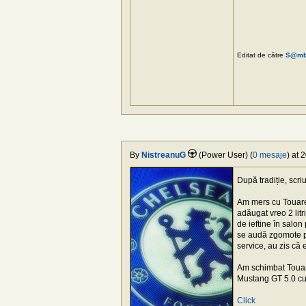
Editat de către
S@m
By
NistreanuG
(Power User) (
0 mesaje
) at 
După tradiție, scr
Am mers cu Touare
adăugat vreo 2 lit
de ieftine în salo
se audă zgomote pe
service, au zis că 
Am schimbat Touare
Mustang GT 5.0 cu
Click