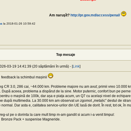
Am naruşît?
http://pr.gov.md/access/penal/
ba
la 2018-01-26 10:59:42
Top mesaje
2026-03-19 14:41:39 (20 săptămâni în urmă) - [
Link
]
iu feedback la schimbul mașinii
g CR 3.0, 286 cai, ~44.000 km. Probleme majore nu am avut; primii vreo 10.000 k
ri. După aceea, problema a dispărut de la sine. Motor puternic, confort bun pe perne 
n pentru o mașină de 100k, dar așa e piața acum, un Q7 cu același nivel de echipar
 după multimedia. La 30.000 km am observat un zgomot „metalic” destul de straniu
e normal. Dar asta e, calitatea service-urilor din UE lasă de dorit. În rest, tot ok, 
g-ul pe o dorinta la care mult timp m-am gandit si acum i-a venit timpul:
 Bronze Pack + suspenise Magneride.