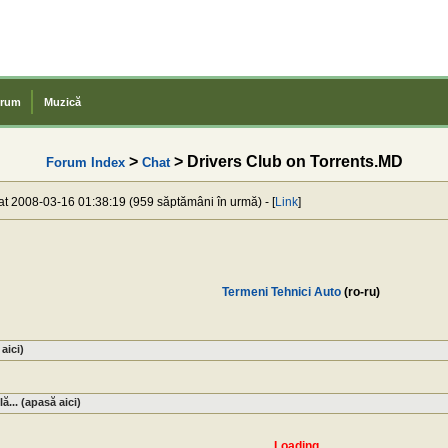
rum
Muzică
>
> Drivers Club on Torrents.MD
Forum Index
Chat
 at 2008-03-16 01:38:19 (959 săptămâni în urmă) - [
Link
]
Termeni Tehnici Auto
(ro-ru)
aici)
lă... (apasă aici)
Loading...