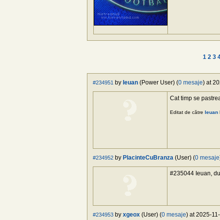
1
2
3
by
Ieuan
(Power User) (
0 mesaje
) at 2
#234951
Cat timp se pastre
Editat de către
Ieuan
by
PlacinteCuBranza
(User) (
0 mesaje
#234952
#235044 Ieuan, du
by
xgeox
(User) (
0 mesaje
) at 2025-11
#234953