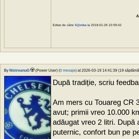
A
Editat de către
S@mba
la 2018-01-26 10:59:42
By
NistreanuG
(Power User) (
0 mesaje
) at 2026-03-19 14:41:39 (19 săptămân
După tradiție, scriu feedb
Am mers cu Touareg CR 3.
avut; primii vreo 10.000 
adăugat vreo 2 litri. După
puternic, confort bun pe p