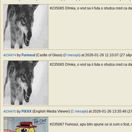
#235065 D!mka, o vrut sa ii futa o shutca cred ca d
by
Furiosul
(Castle of Glass) (
0 mesaje
) at 2026-01-26 11:10:07 (27 săpt
#234974
#235065 D!mka, o vrut sa ii futa o shutca cred ca d
by
FIXXX
(English Media Viewer) (
1 mesaje
) at 2026-01-26 13:35:48 (27
#234975
#235067 Furiosul, apu blin spune ce si cum o fost,