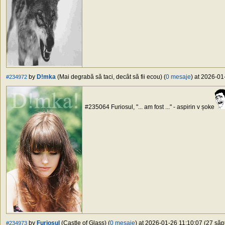
by
D!mka
(Mai degrabă să taci, decât să fii ecou) (
0 mesaje
) at 2026-01
#234972
#235064 Furiosul, "... am fost ..." - aspirin v șoke
by
Furiosul
(Castle of Glass) (
0 mesaje
) at 2026-01-26 11:10:07 (27 săpt
#234973