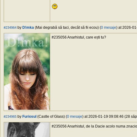
by
D!mka
(Mai degrabă să taci, decât să fii ecou) (
0 mesaje
) at 2026-01
#234964
#235056 Anarhistul, care ești tu?
by
Furiosul
(Castle of Glass) (
0 mesaje
) at 2026-01-19 09:08:46 (28 săp
#234965
#235056 Anarhistul, de la Dacie acolo numa znaci