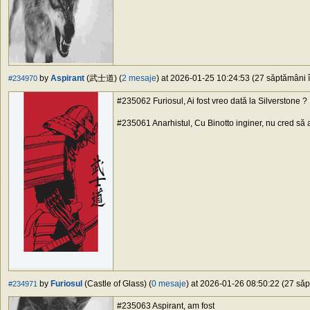
by
Aspirant
(武士道) (
2 mesaje
) at 2026-01-25 10:24:53 (27 săptămâni î
#234970
#235062 Furiosul, Ai fost vreo dată la Silverstone ?
#235061 Anarhistul, Cu Binotto inginer, nu cred să 
by
Furiosul
(Castle of Glass) (
0 mesaje
) at 2026-01-26 08:50:22 (27 săp
#234971
#235063 Aspirant, am fost