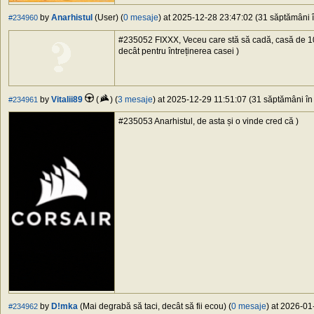
by
Anarhistul
(User) (
0 mesaje
) at 2025-12-28 23:47:02 (31 săptămâni î
#234960
#235052 FIXXX, Veceu care stă să cadă, casă de 100
decât pentru întreținerea casei )
by
Vitalii89
(
) (
3 mesaje
) at 2025-12-29 11:51:07 (31 săptămâni în 
#234961
#235053 Anarhistul, de asta și o vinde cred că )
by
D!mka
(Mai degrabă să taci, decât să fii ecou) (
0 mesaje
) at 2026-01
#234962