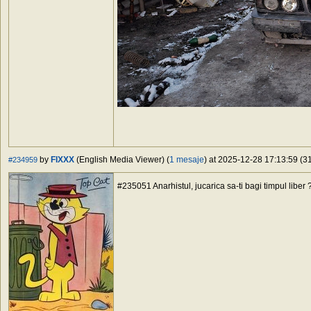
by
FIXXX
(English Media Viewer) (
1 mesaje
) at 2025-12-28 17:13:59 (31
#234959
#235051 Anarhistul, jucarica sa-ti bagi timpul liber 