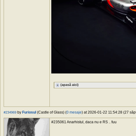
(apasă aici)
by
Furiosul
(Castle of Glass) (
0 mesaje
) at 2026-01-22 11:54:28 (27 săpt
#234969
#235061 Anarhistul, daca nu e RS .. fuu