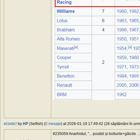
by
HP
(Selfish) (
0 mesaje
) at 2026-01-19 17:49:42 (28 săptămâni în urmă
#234967
#235059 Anarhistul, "... posibil și bolturile+găicile ...