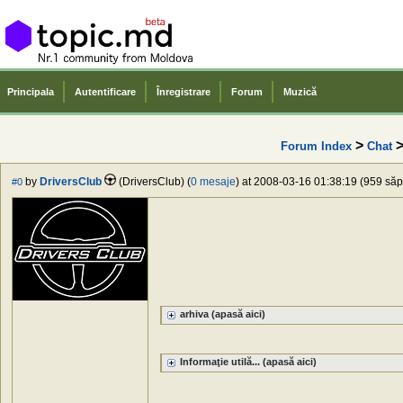
Principala
Autentificare
Înregistrare
Forum
Muzică
>
>
Forum Index
Chat
by
DriversClub
(DriversClub) (
0 mesaje
) at 2008-03-16 01:38:19 (959 săpt
#0
arhiva (apasă aici)
Informaţie utilă... (apasă aici)