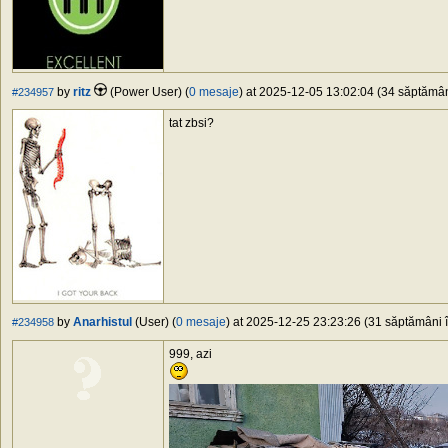
by
ritz
(Power User) (
0 mesaje
) at 2025-12-05 13:02:04 (34 săptămâni
#234957
tat zbsi?
by
Anarhistul
(User) (
0 mesaje
) at 2025-12-25 23:23:26 (31 săptămâni î
#234958
999, azi