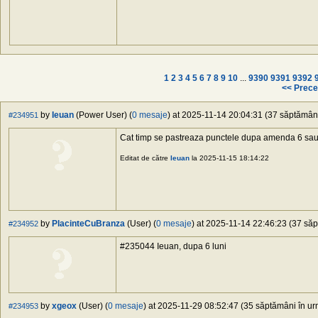
1
2
3
4
5
6
7
8
9
10
...
9390
9391
9392
<< Prece
by
Ieuan
(Power User) (
0 mesaje
) at 2025-11-14 20:04:31 (37 săptămâni 
#234951
Cat timp se pastreaza punctele dupa amenda 6 sau 
Editat de către
Ieuan
la 2025-11-15 18:14:22
by
PlacinteCuBranza
(User) (
0 mesaje
) at 2025-11-14 22:46:23 (37 săp
#234952
#235044 Ieuan, dupa 6 luni
by
xgeox
(User) (
0 mesaje
) at 2025-11-29 08:52:47 (35 săptămâni în urm
#234953