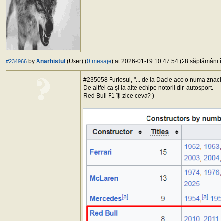
by
Anarhistul
(User) (
0 mesaje
) at 2026-01-19 10:47:54 (28 săptămâni î
#234966
#235058 Furiosul, "... de la Dacie acolo numa znacioc
De altfel ca și la alte echipe notorii din autosport.
Red Bull F1 îți zice ceva? )