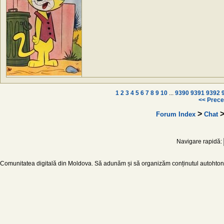
1
2
3
4
5
6
7
8
9
10
...
9390
9391
9392
<< Prece
>
>
Forum Index
Chat
Navigare rapidă:
Comunitatea digitală din Moldova. Să adunăm și să organizăm conținutul autohton d