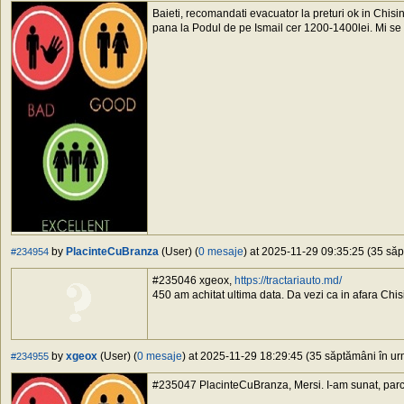
Baieti, recomandati evacuator la preturi ok in Chisin
pana la Podul de pe Ismail cer 1200-1400lei. Mi se 
by
PlacinteCuBranza
(User) (
0 mesaje
) at 2025-11-29 09:35:25 (35 săp
#234954
#235046 xgeox,
https://tractariauto.md/
450 am achitat ultima data. Da vezi ca in afara Chisi
by
xgeox
(User) (
0 mesaje
) at 2025-11-29 18:29:45 (35 săptămâni în urm
#234955
#235047 PlacinteCuBranza, Mersi. I-am sunat, parca 