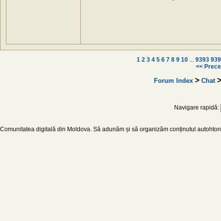
1
2
3
4
5
6
7
8
9
10
...
9393
939
<< Prece
>
>
Forum Index
Chat
Navigare rapidă:
Comunitatea digitală din Moldova. Să adunăm și să organizăm conținutul autohton d