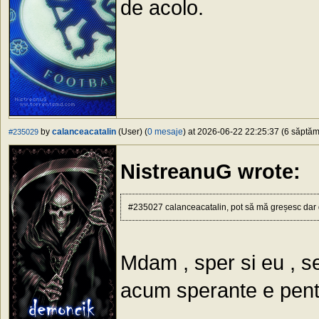
de acolo.
by
calanceacatalin
(User) (
0 mesaje
) at 2026-06-22 22:25:37 (6 săptămâ
#235029
NistreanuG wrote:
#235027 calanceacatalin, pot să mă greșesc dar du
Mdam , sper si eu , s
acum sperante e pent