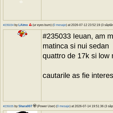
by
LAimo
(ur eyes burn) (
0 mesaje
) at 2026-07-12 23:52:19 (3 săptăm
#235034
#235033 Ieuan, am mai 
matinca si nui sedan
quattro de 17k si low 
cautarile as fie intere
by
Shara007
(Power User) (
0 mesaje
) at 2026-07-14 19:51:36 (3 săp
#235035