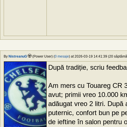
By
NistreanuG
(Power User) (
0 mesaje
) at 2026-03-19 14:41:39 (20 săptămân
După tradiție, scriu feedb
Am mers cu Touareg CR 3.
avut; primii vreo 10.000 
adăugat vreo 2 litri. După
puternic, confort bun pe p
de ieftine în salon pentru