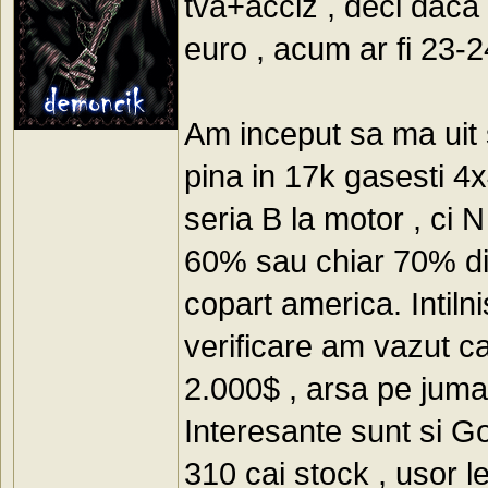
tva+acciz , deci dac
euro , acum ar fi 23-2
Am inceput sa ma uit s
pina in 17k gasesti 4x
seria B la motor , ci 
60% sau chiar 70% di
copart america. Intil
verificare am vazut ca
2.000$ , arsa pe juma
Interesante sunt si G
310 cai stock , usor l