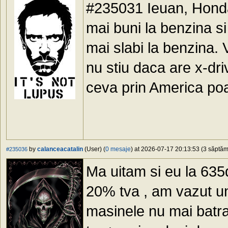
#235031 Ieuan, Honda 
mai buni la benzina 
mai slabi la benzina. 
nu stiu daca are x-driv
ceva prin America po
by
calanceacatalin
(User) (
0 mesaje
) at 2026-07-17 20:13:53 (3 săptămâ
#235036
Ma uitam si eu la 635
20% tva , am vazut un
masinele nu mai batran