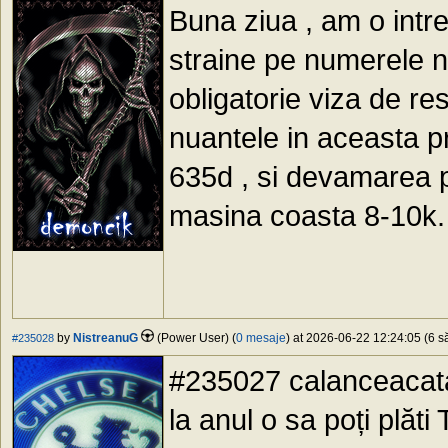
Buna ziua , am o int
straine pe numerele n
obligatorie viza de re
nuantele in aceasta 
635d , si devamarea p
masina coasta 8-10k.
by
NistreanuG
(Power User) (
0 mesaje
) at 2026-06-22 12:24:05 (6 să
#235028
#235027 calanceacata
la anul o sa poți plăti