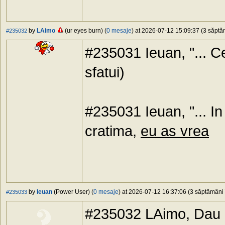
by
LAimo
(ur eyes burn) (
0 mesaje
) at 2026-07-12 15:09:37 (3 săptăm
#235032
#235031 Ieuan, "... Ce s
sfatui)
#235031 Ieuan, "... In 
cratima,
eu as vrea
by
Ieuan
(Power User) (
0 mesaje
) at 2026-07-12 16:37:06 (3 săptămâni î
#235033
#235032 LAimo, Dau