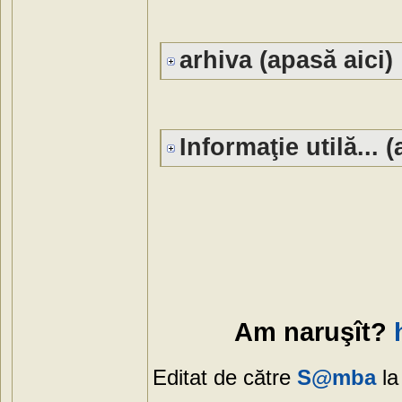
arhiva (apasă aici)
Informaţie utilă... 
Am naruşît?
Editat de către
S@mba
la