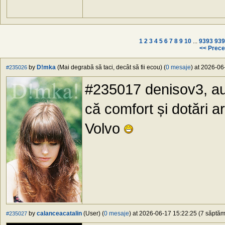
1
2
3
4
5
6
7
8
9
10
...
9393
939
<< Prece
by
D!mka
(Mai degrabă să taci, decât să fii ecou) (
0 mesaje
) at 2026-06
#235026
#235017 denisov3, au b
că comfort și dotări a
Volvo
by
calanceacatalin
(User) (
0 mesaje
) at 2026-06-17 15:22:25 (7 săptămâ
#235027