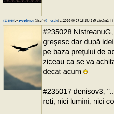
by
zvezdencu
(User) (
0 mesaje
) at 2026-06-27 18:15:42 (5 săptămâni în
#235030
#235028 NistreanuG, 
greșesc dar după ideie
pe baza prețului de ach
ziceau ca se va achit
decat acum
#235017 denisov3, "..
roti, nici lumini, nici 