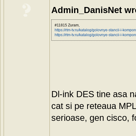
Admin_DanisNet wr
#11815 Zuram,
https://rtm-tv.ru/katalog/golovnye-stancii-i-kompo
https://rtm-tv.ru/katalog/golovnye-stancii-i-kompo
Dl-ink DES tine asa n
cat si pe reteaua MP
serioase, gen cisco, f