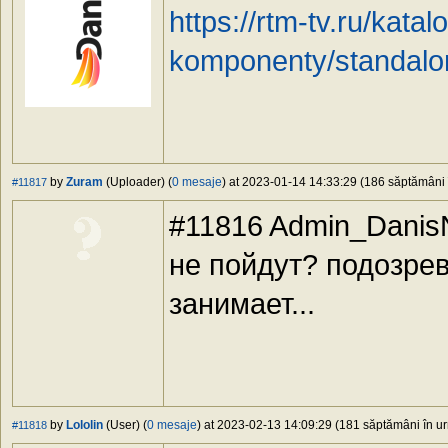
https://rtm-tv.ru/katal
komponenty/standalone
by
Zuram
(Uploader) (
0 mesaje
) at 2023-01-14 14:33:29 (186 săptămâni î
#11817
#11816 Admin_DanisN
не пойдут? подозре
занимает...
by
Lololin
(User) (
0 mesaje
) at 2023-02-13 14:09:29 (181 săptămâni în ur
#11818