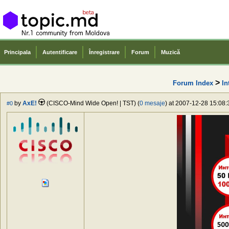
Principala
Autentificare
Înregistrare
Forum
Muzică
>
Forum Index
In
by
AxE!
(CISCO-Mind Wide Open! | TST) (
0 mesaje
) at 2007-12-28 15:08:
#0