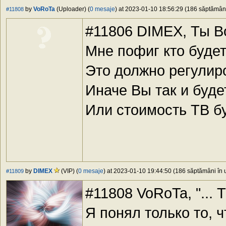
by
VoRoTa
(Uploader) (
0 mesaje
) at 2023-01-10 18:56:29 (186 săptămâni 
#11808
#11806 DIMEX, Ты В
Мне пофиг кто буде
Это должно регулир
Иначе Вы так и буде
Или стоимость ТВ бу
by
DIMEX
(VIP) (
0 mesaje
) at 2023-01-10 19:44:50 (186 săptămâni în u
#11809
#11808 VoRoTa, "... 
Я понял только то, 