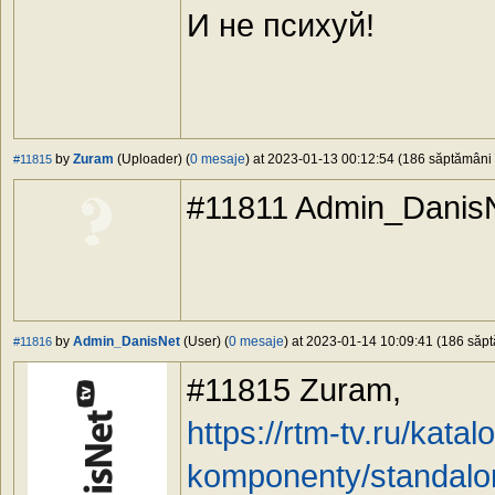
И не психуй!
by
Zuram
(Uploader) (
0 mesaje
) at 2023-01-13 00:12:54 (186 săptămâni î
#11815
#11811 Admin_DanisNe
by
Admin_DanisNet
(User) (
0 mesaje
) at 2023-01-14 10:09:41 (186 săpt
#11816
#11815 Zuram,
https://rtm-tv.ru/katal
komponenty/standalon