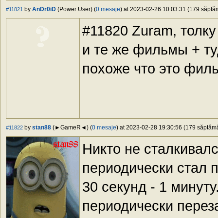
by
AnDr0iD
(Power User) (
0 mesaje
) at 2023-02-26 10:03:31 (179 săptăm
#11821
#11820 Zuram, толку
и те же фильмы + ту
похоже что это фил
by
stan88
(►GameR◄) (
0 mesaje
) at 2023-02-28 19:30:56 (179 săptămân
#11822
Никто не сталкивалс
периодически стал п
30 секунд - 1 минуту
периодически переза