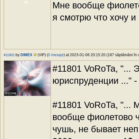
Мне вообще фиолет
я смотрю что хочу и
by
DIMEX
(VIP) (
0 mesaje
) at 2023-01-06 20:15:20 (187 săptămâni în u
#11802
#11801 VoRoTa, "...
юриспруденции ..." 
#11801 VoRoTa, "... 
вообще фиолетово ч
чушь, не бывает неп