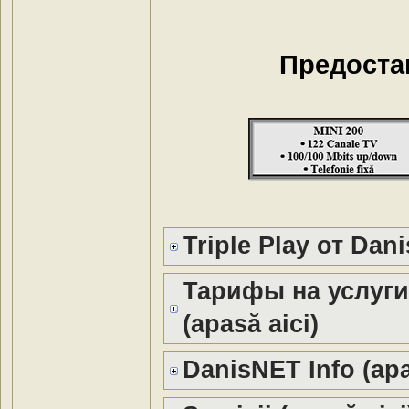
Предостав
Triple Play от Dani
Тарифы на услуг
(apasă aici)
DanisNET Info (apa