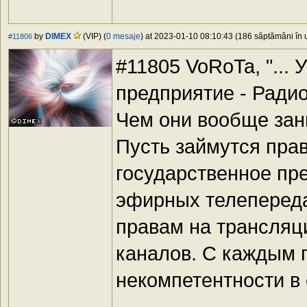
by
DIMEX
(VIP) (
0 mesaje
) at 2023-01-10 08:10:43 (186 săptămâni în u
#11806
#11805 VoRoTa, "... 
предприятие - Ради
Чем они вообще за
Пусть займутся прав
государственное пр
эфирных телепереда
правам на трансляц
каналов. С каждым 
некомпетентности в 