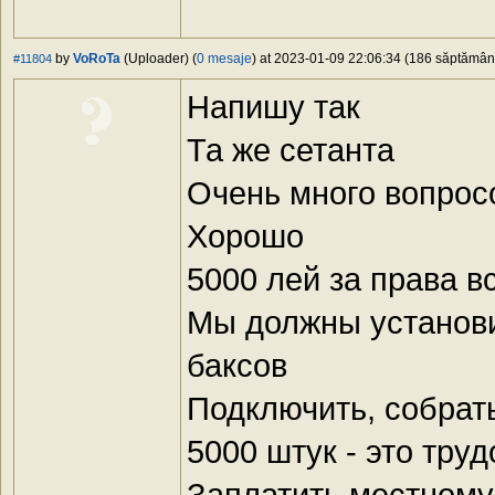
by
VoRoTa
(Uploader) (
0 mesaje
) at 2023-01-09 22:06:34 (186 săptămâni 
#11804
Напишу так
Та же сетанта
Очень много вопросо
Хорошо
5000 лей за права в
Мы должны установи
баксов
Подключить, собрат
5000 штук - это тру
Заплатить местному