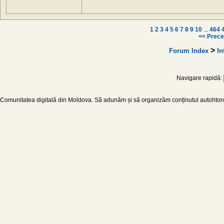
1
2
3
4
5
6
7
8
9
10
...
464
<< Prece
>
Forum Index
In
Navigare rapidă:
Comunitatea digitală din Moldova. Să adunăm și să organizăm conținutul autohton d