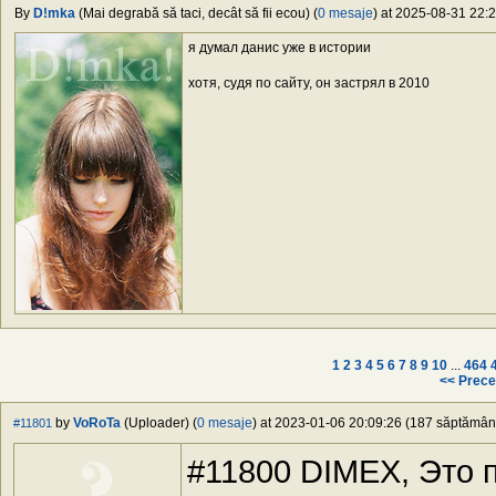
By
D!mka
(Mai degrabă să taci, decât să fii ecou) (
0 mesaje
) at 2025-08-31 22:2
я думал данис уже в истории
хотя, судя по сайту, он застрял в 2010
1
2
3
4
5
6
7
8
9
10
...
464
<< Prece
by
VoRoTa
(Uploader) (
0 mesaje
) at 2023-01-06 20:09:26 (187 săptămâni 
#11801
#11800 DIMEX, Это 