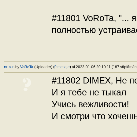
#11801 VoRoTa, "... 
полностью устраивае
by
VoRoTa
(Uploader) (
0 mesaje
) at 2023-01-06 20:19:11 (187 săptămâni 
#11803
#11802 DIMEX, Не п
И я тебе не тыкал
Учись вежливости!
И смотри что хочеш