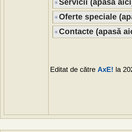
Servicii (apasă aici
Oferte speciale (ap
Contacte (apasă aic
Editat de către
AxE!
la 20