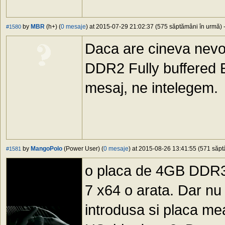
by
MBR
(h+) (
0 mesaje
) at 2015-07-29 21:02:37 (575 săptămâni în urmă) -
#1580
Daca are cineva nevo
DDR2 Fully buffered E
mesaj, ne intelegem.
by
MangoPolo
(Power User) (
0 mesaje
) at 2015-08-26 13:41:55 (571 săptă
#1581
o placa de 4GB DDR3 
7 x64 o arata. Dar nu
introdusa si placa me