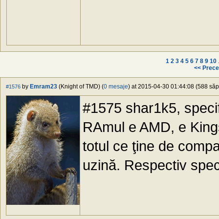
1
2
3
4
5
6
7
8
9
10
.
<< Prece
by
Emram23
(Knight of TMD) (
0 mesaje
) at 2015-04-30 01:44:08 (588 săpt
#1576
#1575 shar1k5, specif
RAmul e AMD, e Kings
totul ce ţine de compa
uzină. Respectiv spec