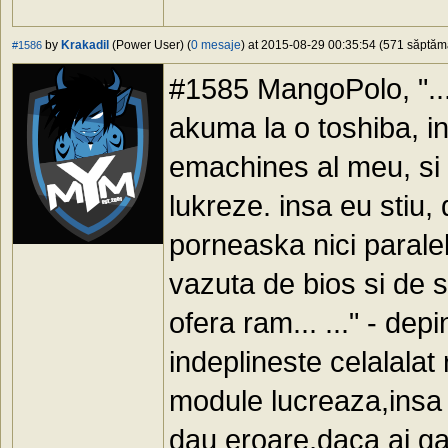
by
Krakadil
(Power User) (
0 mesaje
) at 2015-08-29 00:35:54 (571 săptămâ
#1586
#1585 MangoPolo, "...
akuma la o toshiba, ins
emachines al meu, si 
lukreze. insa eu stiu
porneaska nici paralel 
vazuta de bios si de s
ofera ram... ..." - dep
indeplineste celalalat
module lucreaza,insa c
dau eroare,daca ai gara