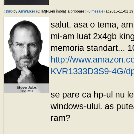
by
AirWalker
(CTM|Nu-ni îmblaț la priboare!) (
0 mesaje
) at 2015-11-02 19
#1590
salut. asa o tema, a
mi-am luat 2x4gb kings
memoria standart... 1
http://www.amazon.
KVR1333D3S9-4G/d
se pare ca hp-ul nu le
windows-ului. as putea
ram?