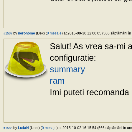
by
nerohome
(Dex) (
0 mesaje
) at 2015-09-30 12:00:05 (566 săptămâni în 
#1587
Salut! As vrea sa-mi
configuratie:
summary
ram
Imi puteti recomanda 
by
Lu4aN
(User) (
0 mesaje
) at 2015-10-02 16:15:54 (566 săptămâni în urm
#1588