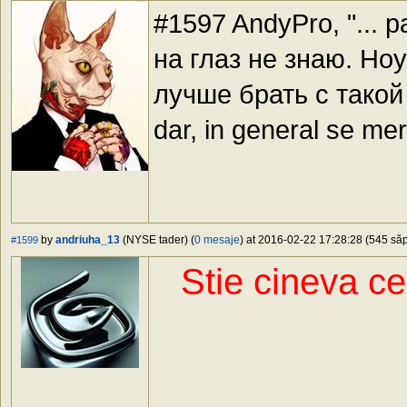
#1597 AndyPro, "... 
на глаз не знаю. Но
лучше брать с такой ч
dar, in general se mer
by
andriuha_13
(NYSE tader) (
0 mesaje
) at 2016-02-22 17:28:28 (545 săp
#1599
Stie cineva ce