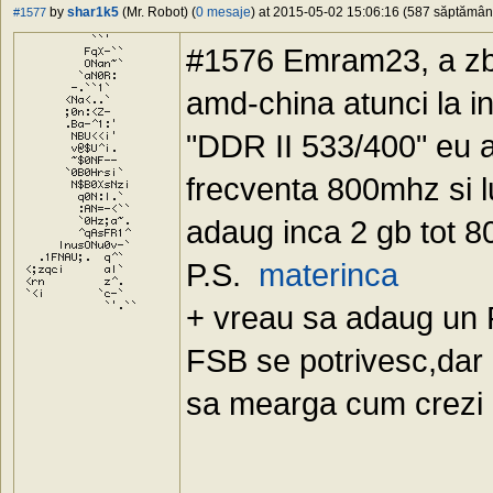
by
shar1k5
(Mr. Robot) (
0 mesaje
) at 2015-05-02 15:06:16 (587 săptămâni 
#1577
#1576 Emram23, a zbs 
amd-china atunci la i
"DDR II 533/400" eu a
frecventa 800mhz si l
adaug inca 2 gb tot 8
P.S.
materinca
+ vreau sa adaug un
FSB se potrivesc,dar
sa mearga cum crezi