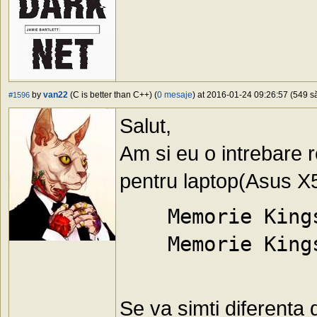
by
van22
(C is better than C++) (
0 mesaje
) at 2016-01-24 09:26:57 (549 să
#1596
Salut,
Am si eu o intrebare r
pentru laptop(Asus X5
    Memorie King
    Memorie King
Se va simti diferenta