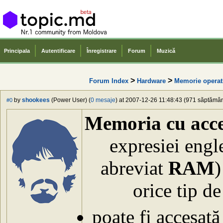
Principala
Autentificare
Înregistrare
Forum
Muzică
>
>
Forum Index
Hardware
Memorie operat
by
shookees
(Power User) (
0 mesaje
) at 2007-12-26 11:48:43 (971 săptămâni
#0
Memoria cu acce
expresiei eng
abreviat
RAM
)
orice tip d
poate fi accesată