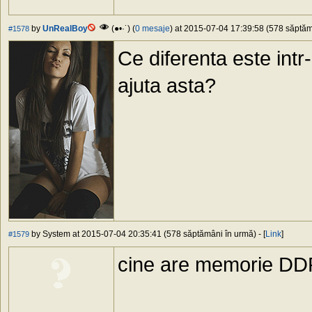
by
UnRealBoy
(●•·˙) (
0 mesaje
) at 2015-07-04 17:39:58 (578 săptămâ
#1578
Ce diferenta este intr
ajuta asta?
by System at 2015-07-04 20:35:41 (578 săptămâni în urmă) - [
Link
]
#1579
cine are memorie DD