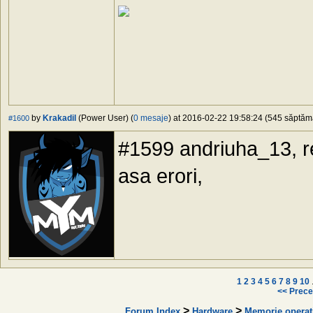
by
Krakadil
(Power User) (
0 mesaje
) at 2016-02-22 19:58:24 (545 săptămâ
#1600
#1599 andriuha_13, re
asa erori,
1
2
3
4
5
6
7
8
9
10
.
<< Prece
>
>
Forum Index
Hardware
Memorie operat