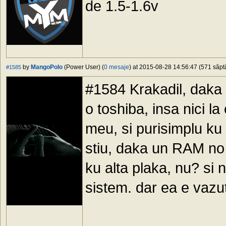
de 1.5-1.6v
by
MangoPolo
(Power User) (
0 mesaje
) at 2015-08-28 14:56:47 (571 săptă
#1585
#1584 Krakadil, daka
o toshiba, insa nici la
meu, si purisimplu ku 
stiu, daka un RAM no 
ku alta plaka, nu? si n
sistem. dar ea e vazut