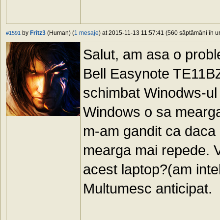
by
Fritz3
(Human) (
1 mesaje
) at 2015-11-13 11:57:41 (560 săptămâni în ur
#1591
Salut, am asa o probl
Bell Easynote TE11BZ
schimbat Winodws-ul d
Windows o sa mearga 
m-am gandit ca daca 
mearga mai repede. V
acest laptop?(am intel
Multumesc anticipat.