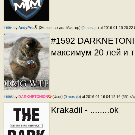
by
AndyPro
(Железных дел Мастер) (
0 mesaje
) at 2016-01-15 20:22:
#1594
#1592 DARKNETONIO
максимум 20 лей и т
by
DARKNETONION
(User) (
0 mesaje
) at 2016-01-16 04:12:16 (551 săp
#1595
Krakadil - ........ok