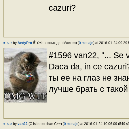
cazuri?
by
AndyPro
(Железных дел Мастер) (
0 mesaje
) at 2016-01-24 09:29:
#1597
#1596 van22, "... Se v
Daca da, in ce cazuri
ты ее на глаз не зн
лучше брать с такой
by
van22
(C is better than C++) (
0 mesaje
) at 2016-01-24 10:06:09 (549 să
#1598