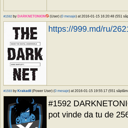
by
DARKNETONION
(User) (
0 mesaje
) at 2016-01-15 16:20:48 (551 săp
#1592
https://999.md/ru/26
by
Krakadil
(Power User) (
0 mesaje
) at 2016-01-15 19:55:17 (551 săptămâ
#1593
#1592 DARKNETONION,
pot vinde da tu de 2