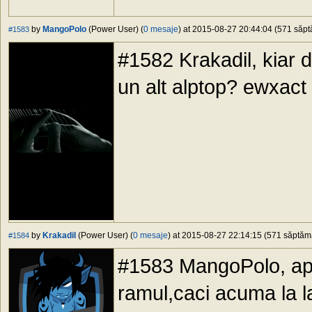
by
MangoPolo
(Power User) (
0 mesaje
) at 2015-08-27 20:44:04 (571 săptă
#1583
#1582 Krakadil, kiar 
un alt alptop? ewxact
by
Krakadil
(Power User) (
0 mesaje
) at 2015-08-27 22:14:15 (571 săptămâ
#1584
#1583 MangoPolo, apro
ramul,caci acuma la l