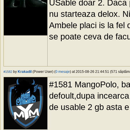
USable doar 2. Daca p
nu starteaza delox. Ni
Ambele placi is la fel
se poate ceva de fac
by
Krakadil
(Power User) (
0 mesaje
) at 2015-08-26 21:44:51 (571 săptămâ
#1582
#1581 MangoPolo, bag
defoult,dupa incearca 
de usable 2 gb asta 