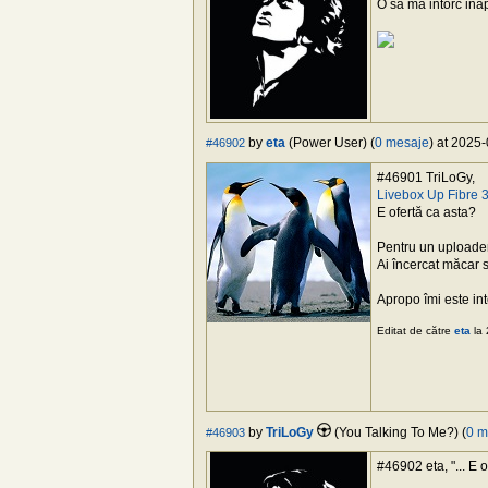
O sa ma intorc inap
by
eta
(Power User) (
0 mesaje
) at 2025
#46902
#46901 TriLoGy,
Livebox Up Fibre 3
E ofertă ca asta?
Pentru un uploader m
Ai încercat măcar 
Apropo îmi este in
Editat de către
eta
la 
by
TriLoGy
(You Talking To Me?) (
0 m
#46903
#46902 eta, "... E o