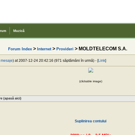
rum
Muzică
>
>
> MOLDTELECOM S.A.
Forum Index
Internet
Provideri
 mesaje
) at 2007-12-24 20:42:16 (971 săptămâni în urmă) - [
Link
]
(clickable image)
re (apasă aici)
Suplinirea contului