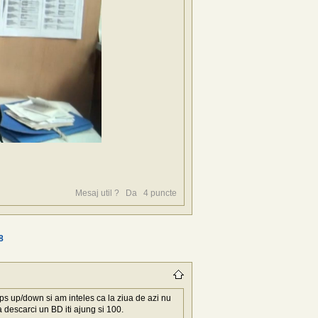
Mesaj util ?
Da
4
puncte
8
ps up/down si am inteles ca la ziua de azi nu
 descarci un BD iti ajung si 100.