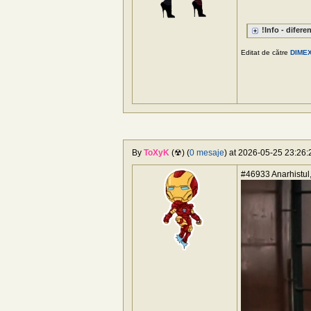
!Info - difere
Editat de către
DIME
By
ToXyK
(☢) (
0 mesaje
) at 2026-05-25 23:26:2
#46933 Anarhistul, "