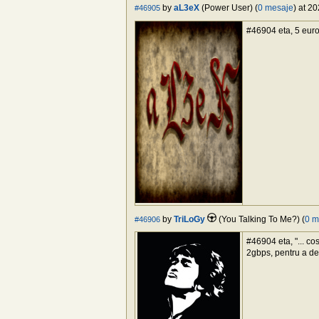
by
aL3eX
(Power User) (
0 mesaje
) at 2
#46905
#46904 eta, 5 eur
by
TriLoGy
(You Talking To Me?) (
0 m
#46906
#46904 eta, "... co
2gbps, pentru a de