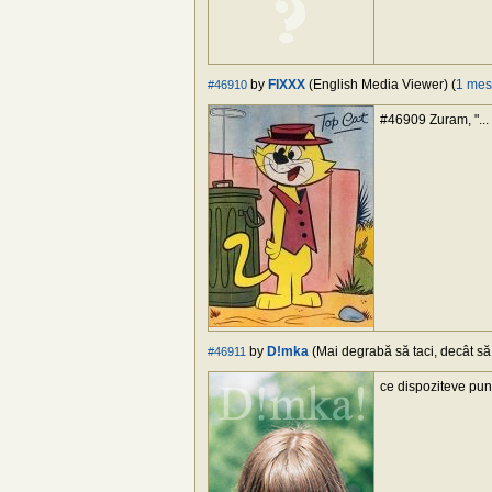
by
FIXXX
(English Media Viewer) (
1 mes
#46910
#46909 Zuram, "...
by
D!mka
(Mai degrabă să taci, decât să f
#46911
ce dispoziteve pune