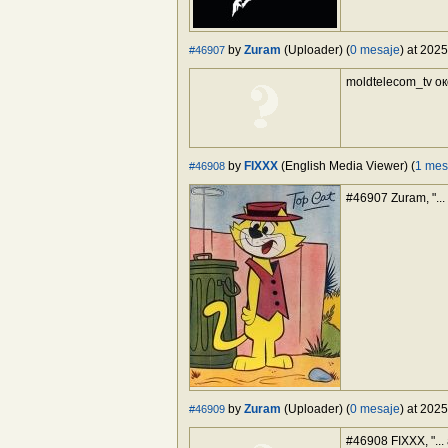
by
Zuram
(Uploader) (
0 mesaje
) at 202
#46907
moldtelecom_tv о
by
FIXXX
(English Media Viewer) (
1 mes
#46908
#46907 Zuram, "... 
by
Zuram
(Uploader) (
0 mesaje
) at 202
#46909
#46908 FIXXX, "...