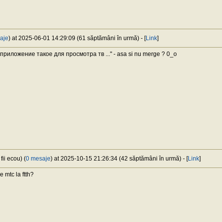
aje
) at 2025-06-01 14:29:09 (61 săptămâni în urmă) - [
Link
]
 приложение такое для просмотра тв ..." - asa si nu merge ? 0_o
ii ecou) (
0 mesaje
) at 2025-10-15 21:26:34 (42 săptămâni în urmă) - [
Link
]
 mtc la ftth?