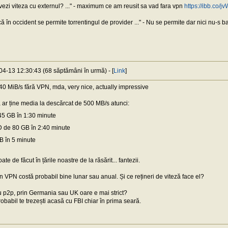
 vezi viteza cu externul? ..." - maximum ce am reusit sa vad fara vpn
https://ibb.co/
că în occident se permite torrentingul de provider ..." - Nu se permite dar nici nu-s 
-04-13 12:30:43 (68 săptămâni în urmă) - [
Link
]
0 MiB/s fără VPN, mda, very nice, actually impressive
ă ar ține media la descărcat de 500 MB/s atunci:
5 GB în 1:30 minute
 de 80 GB în 2:40 minute
B în 5 minute
e de făcut în țările noastre de la răsărit... fantezii.
n VPN costă probabil bine lunar sau anual. Și ce rețineri de viteză face el?
cu p2p, prin Germania sau UK oare e mai strict?
babil te trezești acasă cu FBI chiar în prima seară.