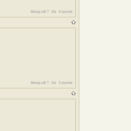
Mesaj util ?
Da
0
puncte
Mesaj util ?
Da
0
puncte