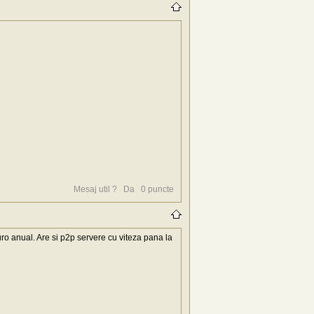
Mesaj util ?
Da
0
puncte
euro anual. Are si p2p servere cu viteza pana la