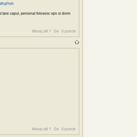
jvWKqPmh
bat tare capul, personal folosesc vpn si dorm
Mesaj util ?
Da
0
puncte
Mesaj util ?
Da
0
puncte