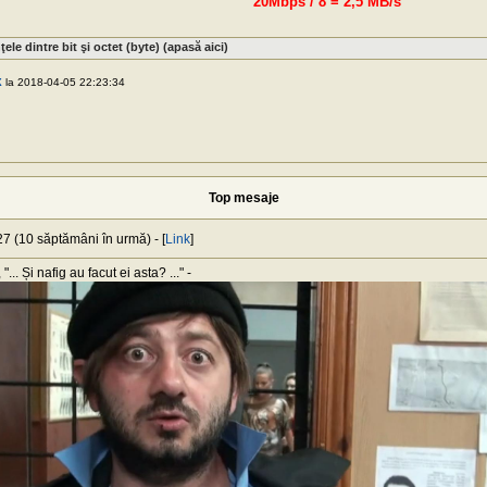
20Mbps / 8 = 2,5 MB/s
nţele dintre bit şi octet (byte) (apasă aici)
X
la 2018-04-05 22:23:34
Top mesaje
7 (10 săptămâni în urmă) - [
Link
]
... Și nafig au facut ei asta? ..." -