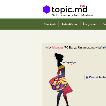
Principala
Autentificare
Înregistrare
Fo
by
Малыш
(FC Barça| Un amor,una vida!) (
0
#0
Planuri Tarifa