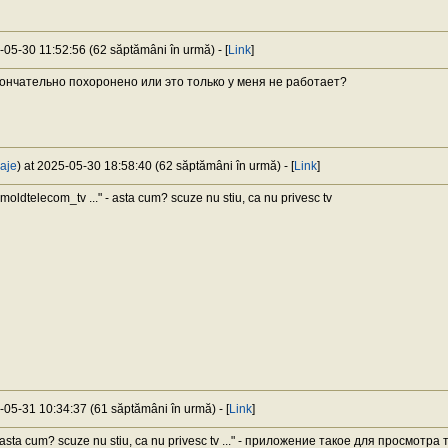
5-05-30 11:52:56 (62 săptămâni în urmă) - [
Link
]
кончательно похоронено или это только у меня не работает?
aje
) at 2025-05-30 18:58:40 (62 săptămâni în urmă) - [
Link
]
moldtelecom_tv ..." - asta cum? scuze nu stiu, ca nu privesc tv
5-05-31 10:34:37 (61 săptămâni în urmă) - [
Link
]
 asta cum? scuze nu stiu, ca nu privesc tv ..." - приложение такое для просмотра 