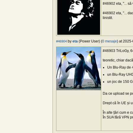
#46902 eta, "... să
#46902 eta, "... da
linistit.
by
eta
(Power User) (
0 mesaje
) at 2025
#46904
#46903 TriLoGy, 64
teoretic, chiar dac
Un Blu-Ray de 4
un Blu-Ray UHD
un joc de 150 G
Da ce upload se poat
Drept că în UE și u
În alte țări cum e 
În SUA fără VPN pro