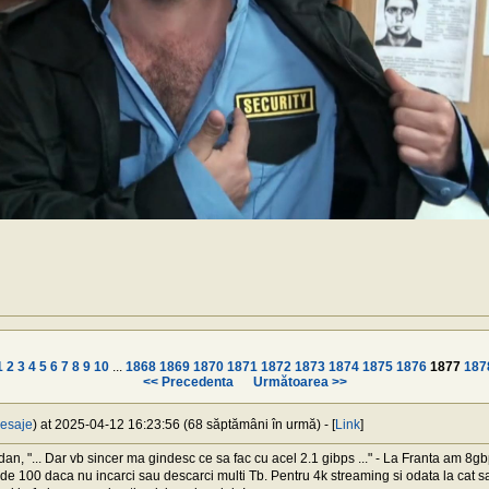
1
2
3
4
5
6
7
8
9
10
...
1868
1869
1870
1871
1872
1873
1874
1875
1876
1877
187
<< Precedenta
Următoarea >>
esaje
) at 2025-04-12 16:23:56 (68 săptămâni în urmă) - [
Link
]
, "... Dar vb sincer ma gindesc ce sa fac cu acel 2.1 gibps ..." - La Franta am 8gb
de 100 daca nu incarci sau descarci multi Tb. Pentru 4k streaming si odata la cat sa