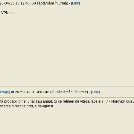
025-04-13 13:12:40 (68 săptămâni în urmă) - [
Link
]
o VPN top.
esaje
) at 2025-04-13 14:02:48 (68 săptămâni în urmă) - [
Link
]
stă probabil bine lunar sau anual. Și ce rețineri de viteză face el? ..." - Nordvpn 60
scarca direct pe hdd, e de-ajuns!