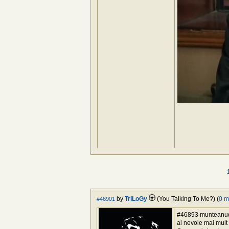
by
TriLoGy
(You Talking To Me?) (
0 m
#46901
#46893 munteanudan
ai nevoie mai mult 