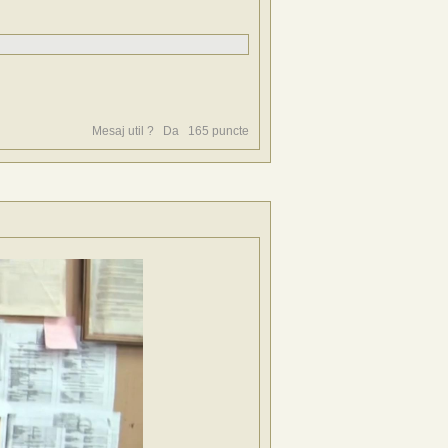
Mesaj util ?
Da
165
puncte