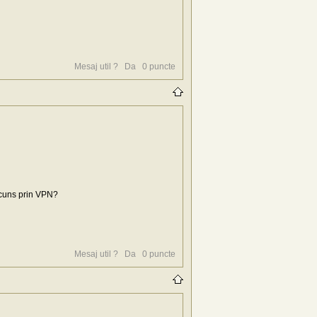
Mesaj util ?
Da
0
puncte
ascuns prin VPN?
Mesaj util ?
Da
0
puncte