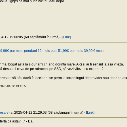
oi la 1gbps ca mai putin nici nu dau deja!
-04-12 19:00:05 (68 săptămâni în urmă) - [
Link
]
9,99€ par mois pendant 12 mois puis 51,99€ par mois 39,99 € /mois
ai bogat asta la sigur ar fi chiar o dorință mare. Aici și ar fi sensul la așa viteză.
să descarci ceva de pe rutracker pe SSD, să vezi viteza cu externul?
teresant să aflu dacă în occident se permite torrentingul de provider sau doar pe 
2025-04-12 19:15:58
esaje
) at 2025-04-12 21:29:03 (68 săptămâni în urmă) - [
Link
]
fertă ca asta? ..." - Da.