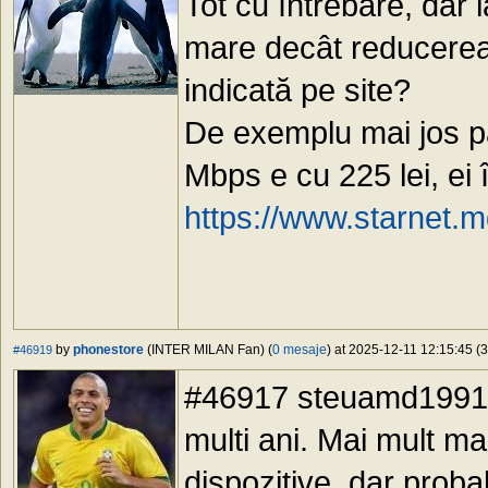
Tot cu întrebare, dar
mare decât reducerea
indicată pe site?
De exemplu mai jos p
Mbps e cu 225 lei, ei 
https://www.starnet.m
by
phonestore
(INTER MILAN Fan) (
0 mesaje
) at 2025-12-11 12:15:45 (3
#46919
#46917 steuamd1991, "
multi ani. Mai mult ma 
dispozitive, dar proba