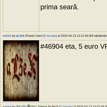
prima seară.
by
aL3eX
(Power User) (
0 mesaje
) at 2025-04-13 13:12:40 (68 săptămâni 
#46905
#46904 eta, 5 euro V
by
TriLoGy
(You Talking To Me?) (
0 mesaje
) at 2025-04-13 14:02:48 (6
#46906