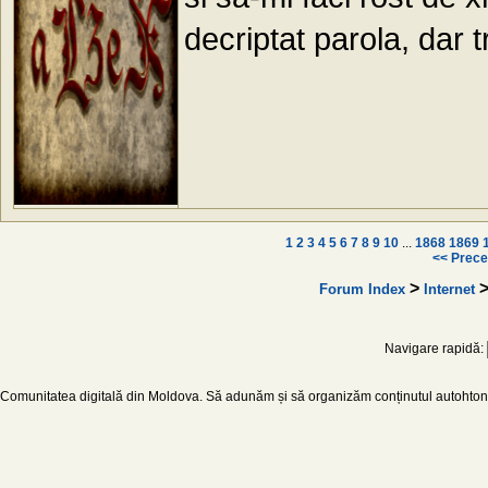
decriptat parola, dar 
1
2
3
4
5
6
7
8
9
10
...
1868
1869
<< Prece
>
Forum Index
Internet
Navigare rapidă:
Comunitatea digitală din Moldova. Să adunăm și să organizăm conținutul autohton d