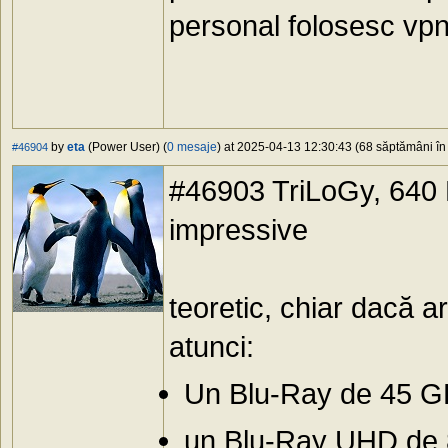
personal folosesc vpn s
by
eta
(Power User) (
0 mesaje
) at 2025-04-13 12:30:43 (68 săptămâni în 
#46904
#46903 TriLoGy, 640 M
impressive
teoretic, chiar dacă 
atunci:
Un Blu-Ray de 45 GB
un Blu-Ray UHD de 