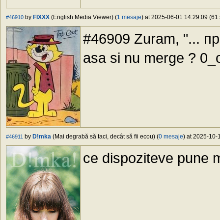
by
FIXXX
(English Media Viewer) (
1 mesaje
) at 2025-06-01 14:29:09 (61 
#46910
#46909 Zuram, "... п
asa si nu merge ? 0_
by
D!mka
(Mai degrabă să taci, decât să fii ecou) (
0 mesaje
) at 2025-10-
#46911
ce dispoziteve pune mt