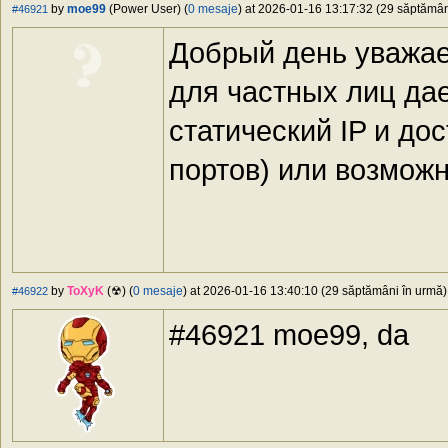
by
moe99
(Power User) (
0 mesaje
) at 2026-01-16 13:17:32 (29 săptămâni
#46921
Добрый день уважа
для частных лиц да
статический IP и до
портов) или возможн
by
ToXyK
(☢) (
0 mesaje
) at 2026-01-16 13:40:10 (29 săptămâni în urmă) 
#46922
#46921 moe99, da