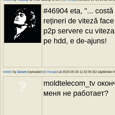
#46904 eta, "... costă
rețineri de viteză face
p2p servere cu viteza
pe hdd, e de-ajuns!
by
Zuram
(Uploader) (
0 mesaje
) at 2025-05-30 11:52:56 (62 săptămâni în
#46907
moldtelecom_tv окон
меня не работает?