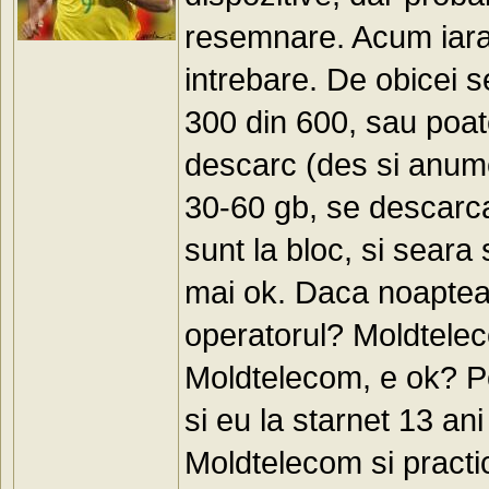
resemnare. Acum iaras
intrebare. De obicei s
300 din 600, sau poat
descarc (des si anume
30-60 gb, se descarca
sunt la bloc, si seara
mai ok. Daca noaptea,
operatorul? Moldtelec
Moldtelecom, e ok? Pot
si eu la starnet 13 ani
Moldtelecom si pract