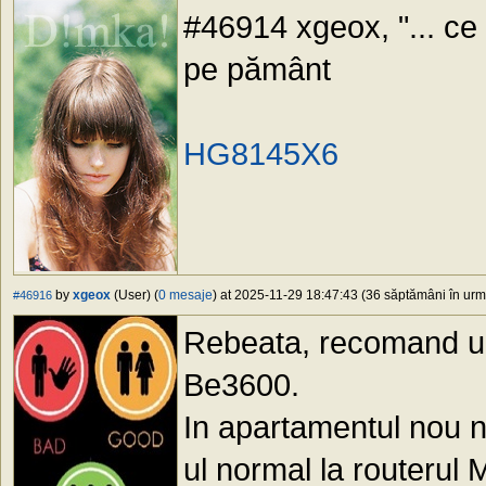
#46914 xgeox, "... ce m
pe pământ
HG8145X6
by
xgeox
(User) (
0 mesaje
) at 2025-11-29 18:47:43 (36 săptămâni în urmă
#46916
Rebeata, recomand un 
Be3600.
In apartamentul nou 
ul normal la routerul