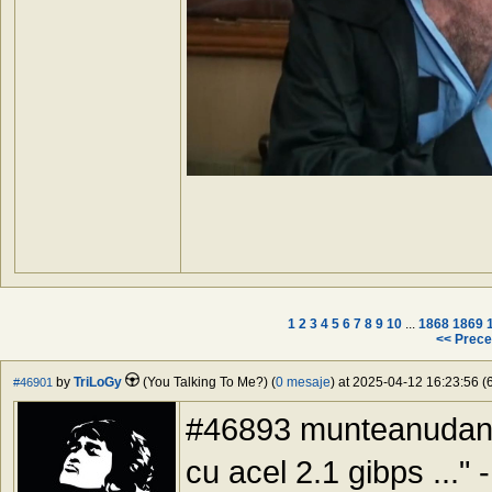
1
2
3
4
5
6
7
8
9
10
...
1868
1869
<< Prece
by
TriLoGy
(You Talking To Me?) (
0 mesaje
) at 2025-04-12 16:23:56 (6
#46901
#46893 munteanudan, 
cu acel 2.1 gibps ...