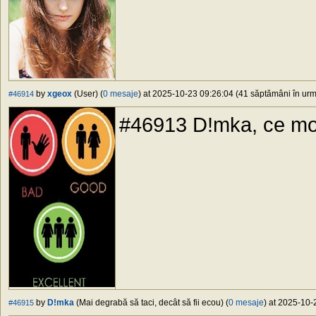
by
xgeox
(User) (
0 mesaje
) at 2025-10-23 09:26:04 (41 săptămâni în urmă
#46914
#46913 D!mka, ce mode
by
D!mka
(Mai degrabă să taci, decât să fii ecou) (
0 mesaje
) at 2025-10-
#46915