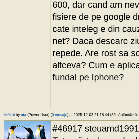
600, dar cand am nev
fisiere de pe google 
cate inteleg e din cauz
net? Daca descarc ziu
repede. Are rost sa 
altceva? Cum e aplicat
fundal pe Iphone?
by
eta
(Power User) (
0 mesaje
) at 2025-12-03 21:18:44 (35 săptămâni în 
#46918
#46917 steuamd1991