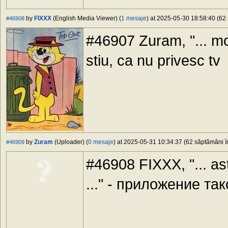
by
FIXXX
(English Media Viewer) (
1 mesaje
) at 2025-05-30 18:58:40 (62 
#46908
#46907 Zuram, "... mo
stiu, ca nu privesc tv
by
Zuram
(Uploader) (
0 mesaje
) at 2025-05-31 10:34:37 (62 săptămâni în
#46909
#46908 FIXXX, "... as
..." - приложение та