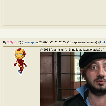
By
ToXyK
(☢) (
0 mesaje
) at 2026-05-25 23:26:27 (10 săptămâni în urmă) - [
Link
#46933 Anarhistul, "... Și nafig au facut ei asta? ..." -