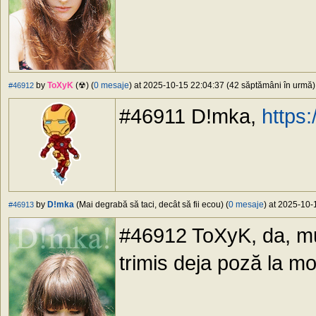
by
ToXyK
(☢) (
0 mesaje
) at 2025-10-15 22:04:37 (42 săptămâni în urmă) 
#46912
#46911 D!mka,
https
by
D!mka
(Mai degrabă să taci, decât să fii ecou) (
0 mesaje
) at 2025-10-
#46913
#46912 ToXyK, da, mu
trimis deja poză la m