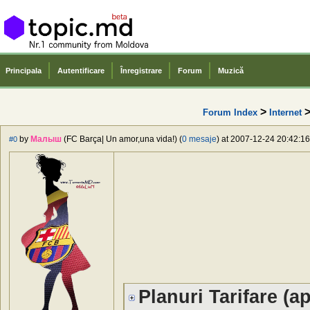
Principala
Autentificare
Înregistrare
Forum
Muzică
>
Forum Index
Internet
by
Малыш
(FC Barça| Un amor,una vida!) (
0 mesaje
) at 2007-12-24 20:42:16
#0
Planuri Tarifare (ap