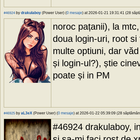
by
drakulaboy
(Power User) (
0 mesaje
) at 2026-01-21 19:31:41 (28 săptă
#46924
noroc pațanii), la mt
doua login-uri, root 
multe optiuni, dar vă
și login-ul?), știe ci
poate și in PM
by
aL3eX
(Power User) (
0 mesaje
) at 2026-01-22 05:39:09 (28 săptămâni 
#46925
#46924 drakulaboy, in
si sa-mi faci rost de 