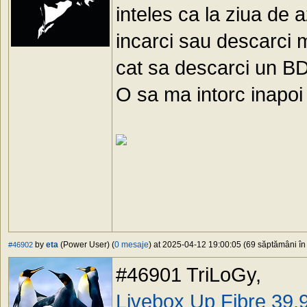
inteles ca la ziua de 
incarci sau descarci m
cat sa descarci un BD 
O sa ma intorc inapoi 
by
eta
(Power User) (
0 mesaje
) at 2025-04-12 19:00:05 (69 săptămâni în 
#46902
#46901 TriLoGy,
Livebox Up Fibre 39,