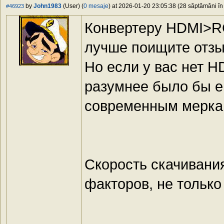
by
John1983
(User) (
0 mesaje
) at 2026-01-20 23:05:38 (28 săptămâni în 
#46923
Конвертеру HDMI>RC
лучше поищите отзы
Но если у вас нет H
разумнее было бы ег
современным мерка
Скорость скачивания
факторов, не только