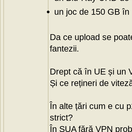
un joc de 150 GB în
Da ce upload se poate 
fantezii.
Drept că în UE și un 
Și ce rețineri de vitez
În alte țări cum e cu
strict?
În SUA fără VPN proba