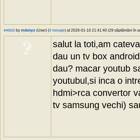
by
mdonyx
(User) (
0 mesaje
) at 2026-01-10 21:41:40 (29 săptămâni în ur
#46920
salut la toti,am catev
dau un tv box android,
dau? macar youtub sa
youtubul,si inca o in
hdmi>rca convertor v
tv samsung vechi) sa