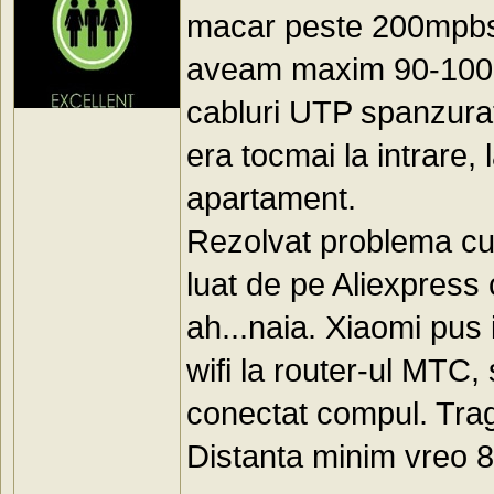
macar peste 200mpbs d
aveam maxim 90-100mp
cabluri UTP spanzurat
era tocmai la intrare, 
apartament.
Rezolvat problema cu
luat de pe Aliexpress
ah...naia. Xiaomi pus 
wifi la router-ul MTC,
conectat compul. Trag
Distanta minim vreo 8-9