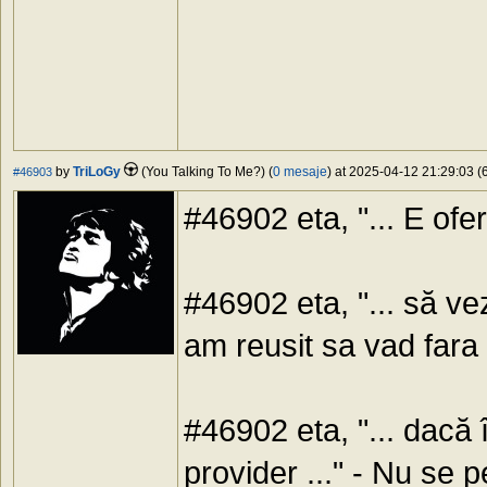
by
TriLoGy
(You Talking To Me?) (
0 mesaje
) at 2025-04-12 21:29:03 (6
#46903
#46902 eta, "... E ofer
#46902 eta, "... să ve
am reusit sa vad far
#46902 eta, "... dacă 
provider ..." - Nu se p