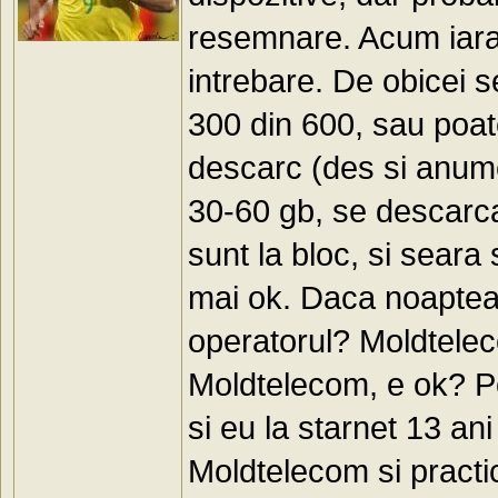
resemnare. Acum iaras
intrebare. De obicei s
300 din 600, sau poat
descarc (des si anume
30-60 gb, se descarca
sunt la bloc, si seara
mai ok. Daca noaptea,
operatorul? Moldtelec
Moldtelecom, e ok? Pot
si eu la starnet 13 ani
Moldtelecom si pract