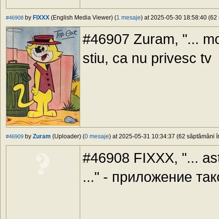
by
FIXXX
(English Media Viewer) (
1 mesaje
) at 2025-05-30 18:58:40 (62 
#46908
#46907 Zuram, "... mo
stiu, ca nu privesc tv
by
Zuram
(Uploader) (
0 mesaje
) at 2025-05-31 10:34:37 (62 săptămâni în
#46909
#46908 FIXXX, "... as
..." - приложение та