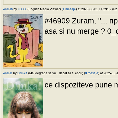
by
FIXXX
(English Media Viewer) (
1 mesaje
) at 2025-06-01 14:29:09 (62 
#46910
#46909 Zuram, "... п
asa si nu merge ? 0_
by
D!mka
(Mai degrabă să taci, decât să fii ecou) (
0 mesaje
) at 2025-10-
#46911
ce dispoziteve pune mt