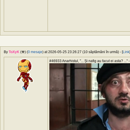
By
ToXyK
(☢) (
0 mesaje
) at 2026-05-25 23:26:27 (10 săptămâni în urmă) - [
Link
#46933 Anarhistul, "... Și nafig au facut ei asta? ..." -