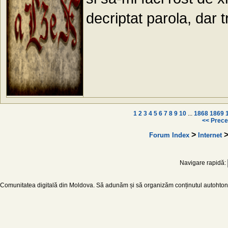
decriptat parola, dar 
1
2
3
4
5
6
7
8
9
10
...
1868
1869
<< Prece
>
Forum Index
Internet
Navigare rapidă:
Comunitatea digitală din Moldova. Să adunăm și să organizăm conținutul autohton d