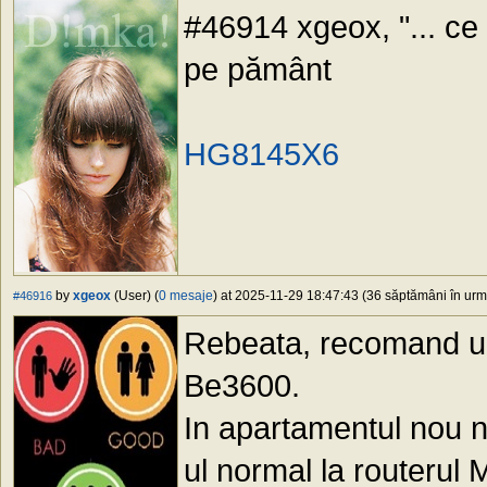
#46914 xgeox, "... ce m
pe pământ
HG8145X6
by
xgeox
(User) (
0 mesaje
) at 2025-11-29 18:47:43 (36 săptămâni în urmă
#46916
Rebeata, recomand un 
Be3600.
In apartamentul nou 
ul normal la routerul