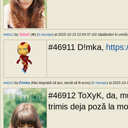
by
ToXyK
(☢) (
0 mesaje
) at 2025-10-15 22:04:37 (42 săptămâni în urmă) 
#46912
#46911 D!mka,
https
by
D!mka
(Mai degrabă să taci, decât să fii ecou) (
0 mesaje
) at 2025-10-
#46913
#46912 ToXyK, da, mu
trimis deja poză la m