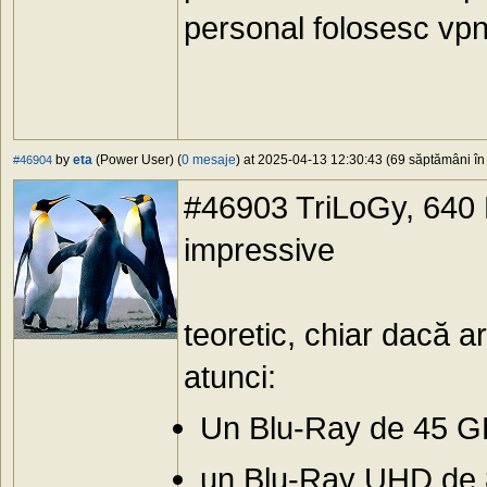
personal folosesc vpn s
by
eta
(Power User) (
0 mesaje
) at 2025-04-13 12:30:43 (69 săptămâni în 
#46904
#46903 TriLoGy, 640 M
impressive
teoretic, chiar dacă 
atunci:
Un Blu-Ray de 45 GB
un Blu-Ray UHD de 