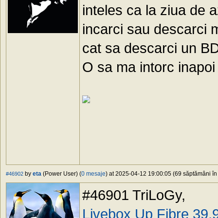
inteles ca la ziua de 
incarci sau descarci m
cat sa descarci un BD 
O sa ma intorc inapoi 
by
eta
(Power User) (
0 mesaje
) at 2025-04-12 19:00:05 (69 săptămâni în 
#46902
#46901 TriLoGy,
Livebox Up Fibre 39,