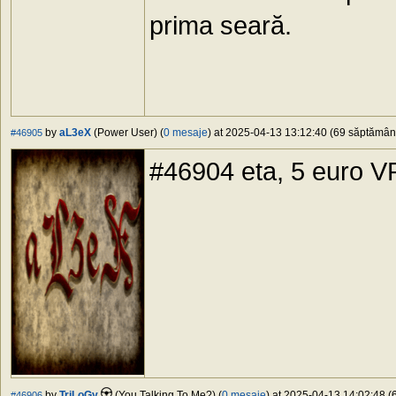
prima seară.
by
aL3eX
(Power User) (
0 mesaje
) at 2025-04-13 13:12:40 (69 săptămâni 
#46905
#46904 eta, 5 euro V
by
TriLoGy
(You Talking To Me?) (
0 mesaje
) at 2025-04-13 14:02:48 (6
#46906