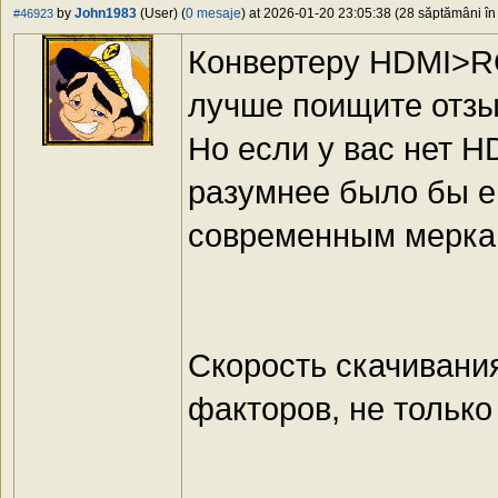
by
John1983
(User) (
0 mesaje
) at 2026-01-20 23:05:38 (28 săptămâni în 
#46923
Конвертеру HDMI>RC
лучше поищите отзы
Но если у вас нет H
разумнее было бы ег
современным мерка
Скорость скачивания
факторов, не только