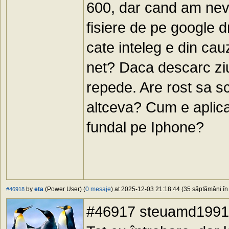
600, dar cand am nev
fisiere de pe google 
cate inteleg e din cauz
net? Daca descarc ziu
repede. Are rost sa 
altceva? Cum e aplicat
fundal pe Iphone?
by
eta
(Power User) (
0 mesaje
) at 2025-12-03 21:18:44 (35 săptămâni în 
#46918
#46917 steuamd1991