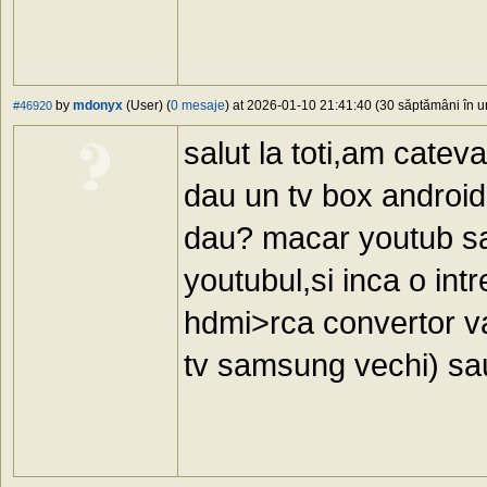
by
mdonyx
(User) (
0 mesaje
) at 2026-01-10 21:41:40 (30 săptămâni în ur
#46920
salut la toti,am catev
dau un tv box android,
dau? macar youtub sa
youtubul,si inca o in
hdmi>rca convertor v
tv samsung vechi) sa