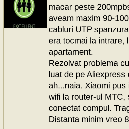
macar peste 200mpbs d
aveam maxim 90-100mp
cabluri UTP spanzurat
era tocmai la intrare, 
apartament.
Rezolvat problema cu
luat de pe Aliexpress
ah...naia. Xiaomi pus 
wifi la router-ul MTC,
conectat compul. Trag
Distanta minim vreo 8-9