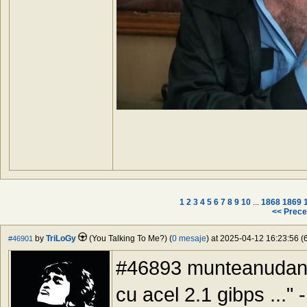
1
2
3
4
5
6
7
8
9
10
...
1868
1869
<< Prece
by
TriLoGy
(You Talking To Me?) (
0 mesaje
) at 2025-04-12 16:23:56 (6
#46901
#46893 munteanudan, 
cu acel 2.1 gibps ...