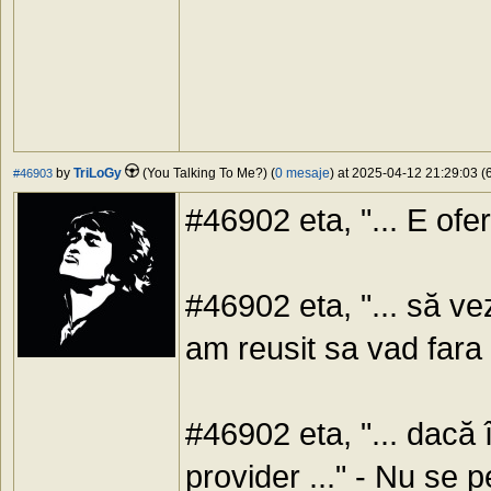
by
TriLoGy
(You Talking To Me?) (
0 mesaje
) at 2025-04-12 21:29:03 (6
#46903
#46902 eta, "... E ofer
#46902 eta, "... să ve
am reusit sa vad far
#46902 eta, "... dacă 
provider ..." - Nu se p