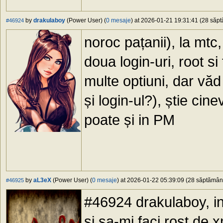
by
drakulaboy
(Power User) (
0 mesaje
) at 2026-01-21 19:31:41 (28 săptă
#46924
noroc pațanii), la mt
doua login-uri, root 
multe optiuni, dar vă
și login-ul?), știe ci
poate și in PM
by
aL3eX
(Power User) (
0 mesaje
) at 2026-01-22 05:39:09 (28 săptămâni 
#46925
#46924 drakulaboy, in
si sa-mi faci rost de 