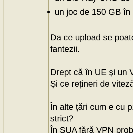
un joc de 150 GB în
Da ce upload se poate 
fantezii.
Drept că în UE și un 
Și ce rețineri de vitez
În alte țări cum e cu
strict?
În SUA fără VPN proba