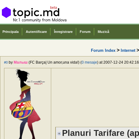
Principala
Autentificare
Înregistrare
Forum
Muzică
>
Forum Index
Internet
by
Малыш
(FC Barça| Un amor,una vida!) (
0 mesaje
) at 2007-12-24 20:42:16
#0
Planuri Tarifare (ap