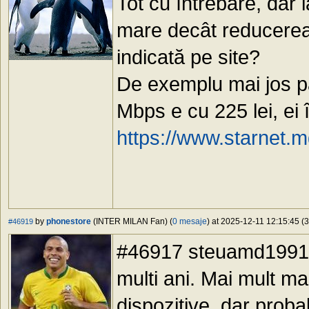
Tot cu întrebare, dar
mare decât reducerea
indicată pe site?
De exemplu mai jos p
Mbps e cu 225 lei, ei 
https://www.starnet.m
by
phonestore
(INTER MILAN Fan) (
0 mesaje
) at 2025-12-11 12:15:45 (3
#46919
#46917 steuamd1991, "
multi ani. Mai mult ma 
dispozitive, dar proba