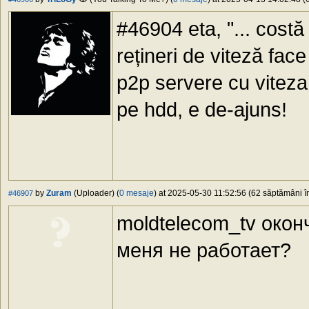
#46904 eta, "... costă
rețineri de viteză face
p2p servere cu viteza
pe hdd, e de-ajuns!
by
Zuram
(Uploader) (
0 mesaje
) at 2025-05-30 11:52:56 (62 săptămâni în
#46907
moldtelecom_tv окон
меня не работает?