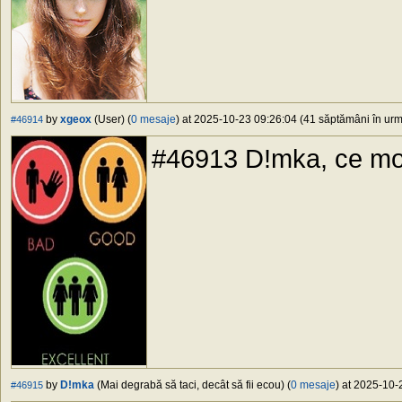
by
xgeox
(User) (
0 mesaje
) at 2025-10-23 09:26:04 (41 săptămâni în urmă
#46914
#46913 D!mka, ce mode
by
D!mka
(Mai degrabă să taci, decât să fii ecou) (
0 mesaje
) at 2025-10-
#46915