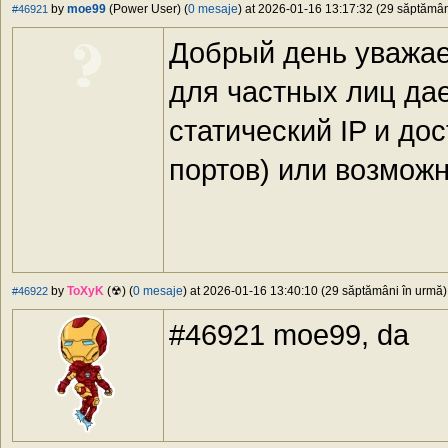
by
moe99
(Power User) (
0 mesaje
) at 2026-01-16 13:17:32 (29 săptămâni
#46921
Добрый день уважа
для частных лиц да
статический IP и до
портов) или возможн
by
ToXyK
(☢) (
0 mesaje
) at 2026-01-16 13:40:10 (29 săptămâni în urmă) 
#46922
#46921 moe99, da