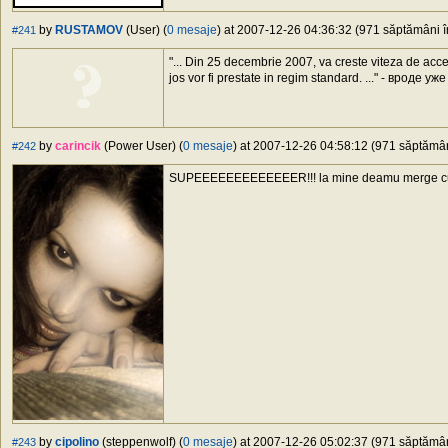
by
RUSTAMOV
(User) (
0 mesaje
) at 2007-12-26 04:36:32 (971 săptămâni în
#241
"... Din 25 decembrie 2007, va creste viteza de acce
jos vor fi prestate in regim standard. ..." - врод
by
carincik
(Power User) (
0 mesaje
) at 2007-12-26 04:58:12 (971 săptămâni
#242
SUPEEEEEEEEEEEEER!!! la mine deamu merge cu 
by
cipolino
(steppenwolf) (
0 mesaje
) at 2007-12-26 05:02:37 (971 săptămâni
#243