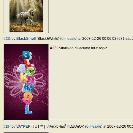
by
BlackSmoll
(Black&White) (
0 mesaje
) at 2007-12-26 00:06:03 (971 săpt
#233
#232 vitalislec, Si acuma tot e asa?
by
VAYPER
(TUT™ | ГлАмУрНыЙ пОдОнОк) (
0 mesaje
) at 2007-12-26 00:
#234