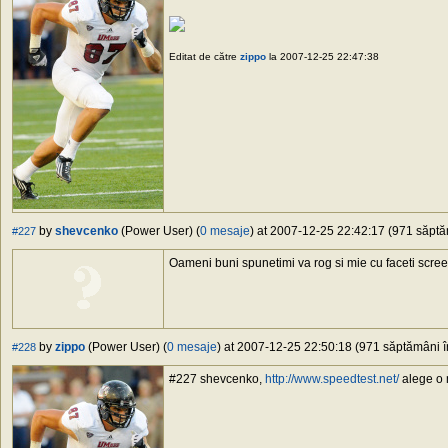
Editat de către
zippo
la 2007-12-25 22:47:38
by
shevcenko
(Power User) (
0 mesaje
) at 2007-12-25 22:42:17 (971 săptăm
#227
Oameni buni spunetimi va rog si mie cu faceti scre
by
zippo
(Power User) (
0 mesaje
) at 2007-12-25 22:50:18 (971 săptămâni în
#228
#227 shevcenko,
http://www.speedtest.net/
alege o m