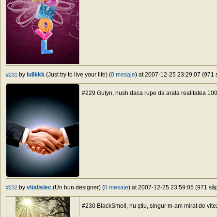
by
iulikkk
(Just try to live your life) (
0 mesaje
) at 2007-12-25 23:29:07 (971 
#231
#229 Gutyn, nush daca rupe da arata realitatea 1
by
vitalislec
(Un bun designer) (
0 mesaje
) at 2007-12-25 23:59:05 (971 săp
#232
#230 BlackSmoll, nu ştiu, singur m-am mirat de vit