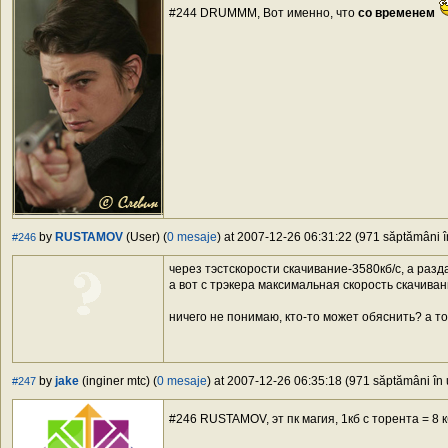
#244 DRUMMM, Вот именно, что
со временем
by
RUSTAMOV
(User) (
0 mesaje
) at 2007-12-26 06:31:22 (971 săptămâni în
#246
через тэстскорости скачивание-3580кб/с, а разд
а вот с трэкера максимальная скорость скачиван
ничего не понимаю, кто-то может обяснить? а т
by
jake
(inginer mtc) (
0 mesaje
) at 2007-12-26 06:35:18 (971 săptămâni în u
#247
#246 RUSTAMOV, эт пк магия, 1кб с торента = 8 