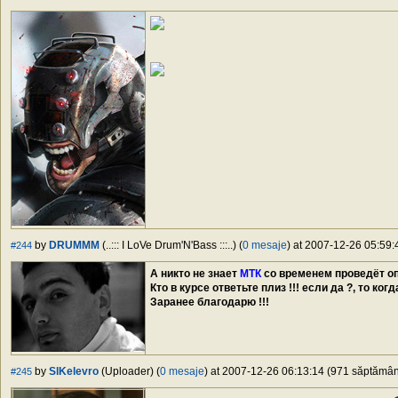
by
DRUMMM
(..::: I LoVe Drum'N'Bass :::..) (
0 mesaje
) at 2007-12-26 05:59:
#244
А никто не знает
МТК
со временем проведёт оп
Кто в курсе ответьте плиз !!! если да ?, то ког
Заранее благодарю !!!
by
SlKelevro
(Uploader) (
0 mesaje
) at 2007-12-26 06:13:14 (971 săptămâni
#245