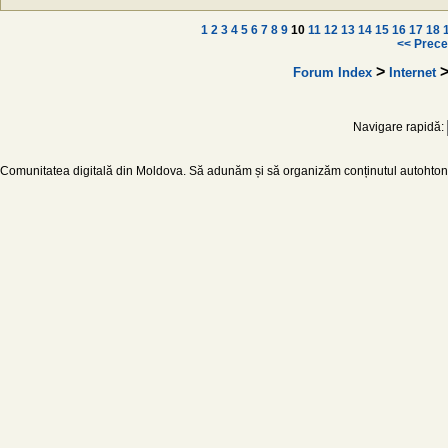
1
2
3
4
5
6
7
8
9
10
11
12
13
14
15
16
17
18
<< Prece
>
Forum Index
Internet
Navigare rapidă:
Comunitatea digitală din Moldova. Să adunăm și să organizăm conținutul autohton d