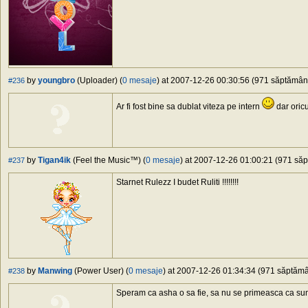
by
youngbro
(Uploader) (
0 mesaje
) at 2007-12-26 00:30:56 (971 săptămâni 
#236
Ar fi fost bine sa dublat viteza pe intern
dar oric
by
Tigan4ik
(Feel the Music™) (
0 mesaje
) at 2007-12-26 01:00:21 (971 săpt
#237
Starnet Rulezz I budet Ruliti !!!!!!!!
by
Manwing
(Power User) (
0 mesaje
) at 2007-12-26 01:34:34 (971 săptămân
#238
Speram ca asha o sa fie, sa nu se primeasca ca sun