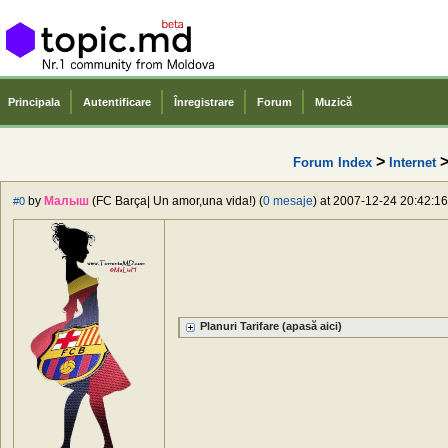
Principala
Autentificare
Înregistrare
Forum
Muzică
>
Forum Index
Internet
by
Малыш
(FC Barça| Un amor,una vida!) (
0 mesaje
) at 2007-12-24 20:42:16
#0
Planuri Tarifare (apasă aici)