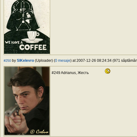
by
SlKelevro
(Uploader) (
0 mesaje
) at 2007-12-26 08:24:34 (971 săptămâni
#250
#249 Adrianus, Жесть