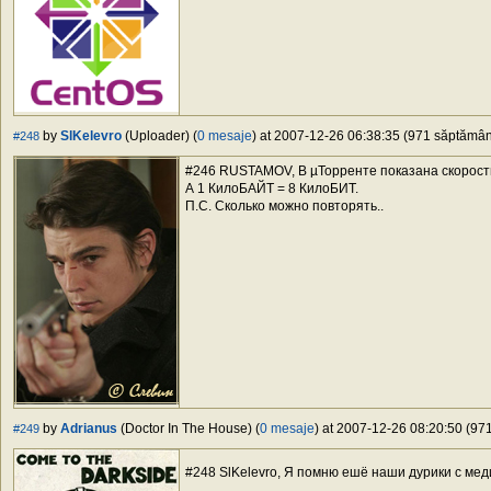
by
SlKelevro
(Uploader) (
0 mesaje
) at 2007-12-26 06:38:35 (971 săptămâni
#248
#246 RUSTAMOV, В µТорренте показана скорост
А 1 КилоБАЙТ = 8 КилоБИТ.
П.С. Сколько можно повторять..
by
Adrianus
(Doctor In The House) (
0 mesaje
) at 2007-12-26 08:20:50 (971
#249
#248 SlKelevro, Я помню ешё наши дурики с м