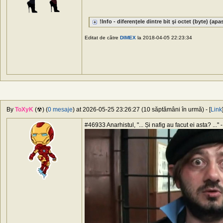
!Info - diferenţele dintre bit şi octet (byte) (apas
Editat de către
DIMEX
la 2018-04-05 22:23:34
By
ToXyK
(☢) (
0 mesaje
) at 2026-05-25 23:26:27 (10 săptămâni în urmă) - [
Link
#46933 Anarhistul, "... Și nafig au facut ei asta? ..." -