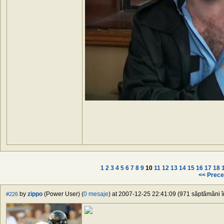
1
2
3
4
5
6
7
8
9
10
11
12
13
14
15
16
17
18
<< Prece
by
zippo
(Power User) (
0 mesaje
) at 2007-12-25 22:41:09 (971 săptămâni în
#226