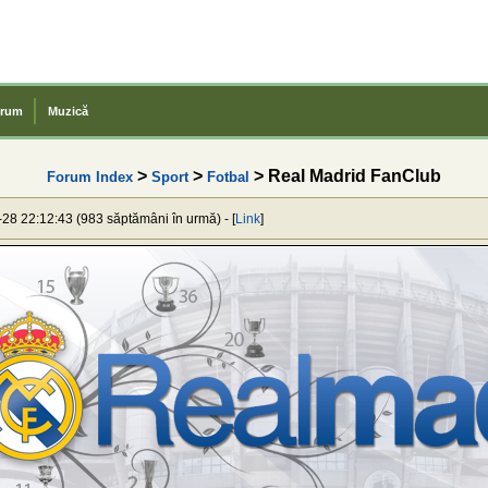
rum
Muzică
>
>
> Real Madrid FanClub
Forum Index
Sport
Fotbal
-28 22:12:43 (983 săptămâni în urmă) - [
Link
]