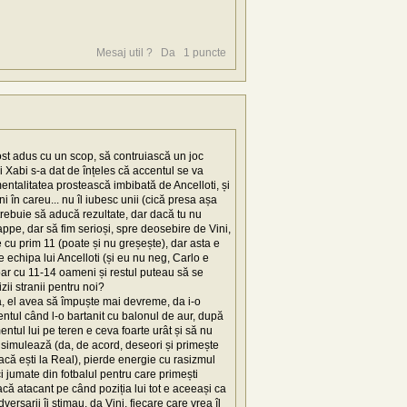
Mesaj util ?
Da
1
puncte
fost adus cu un scop, să contruiască un joc
i Xabi s-a dat de înțeles că accentul se va
entalitatea prostească imbibată de Ancelloti, și
în careu... nu îl iubesc unii (cică presa așa
trebuie să aducă rezultate, dar dacă tu nu
bappe, dar să fim serioși, spre deosebire de Vini,
cu prim 11 (poate și nu greșește), dar asta e
e echipa lui Ancelloti (și eu nu neg, Carlo e
 doar cu 11-14 oameni și restul puteau să se
zii stranii pentru noi?
 da, el avea să împuște mai devreme, da i-o
entul când l-o bartanit cu balonul de aur, după
tul lui pe teren e ceva foarte urât și să nu
 simulează (da, de acord, deseori și primește
dacă ești la Real), pierde energie cu rasizmul
ci jumate din fotbalul pentru care primești
acă atacant pe când poziția lui tot e aceeași ca
ersarii îi stimau, da Vini, fiecare care vrea îl