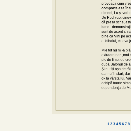
provoacă cum vrea ș
comporte așa în f
nimeni, i-a și vorb
De Rodrygo, cineva
că presa scrie, as
lume...demonstrație
sunt de acord chia
bine ca Vini pe ac
e fotbalul, cineva 
Mie tot nu mi-a plă
extraordinar, ,mai 
pic de timp, eu cr
după Balonul de au
Și nu fiți așa de r
dar nu în start, d
ok la vârsta lui, V
echipă foarte simpa
dependența de Modri
1
2
3
4
5
6
7
8