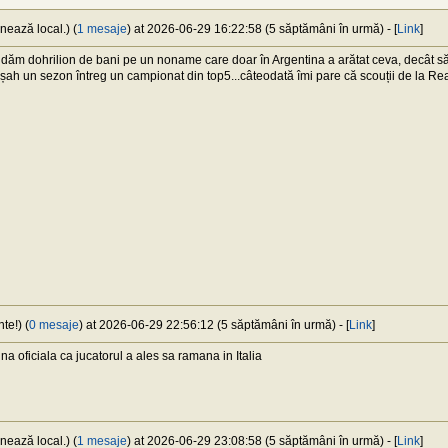
nează local.) (
1 mesaje
) at 2026-06-29 16:22:58 (5 săptămâni în urmă) - [
Link
]
 dăm dohrilion de bani pe un noname care doar în Argentina a arătat ceva, decât să
n șah un sezon întreg un campionat din top5...câteodată îmi pare că scouții de la Real
te!) (
0 mesaje
) at 2026-06-29 22:56:12 (5 săptămâni în urmă) - [
Link
]
na oficiala ca jucatorul a ales sa ramana in Italia
nează local.) (
1 mesaje
) at 2026-06-29 23:08:58 (5 săptămâni în urmă) - [
Link
]