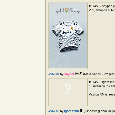
#314502 snyper, pă
Vini, Mbappe și Rod
by
snyper
(Maia Sandu - Președin
#314504
#314503 Igorashhh,
nu uitam ca in camp
Vezi ca RM isi reze
by
Igorashhh
(Gîndește global, acțio
#314505