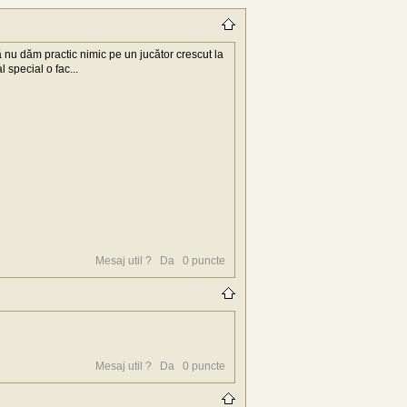
 nu dăm practic nimic pe un jucător crescut la
 special o fac...
Mesaj util ?
Da
0
puncte
Mesaj util ?
Da
0
puncte