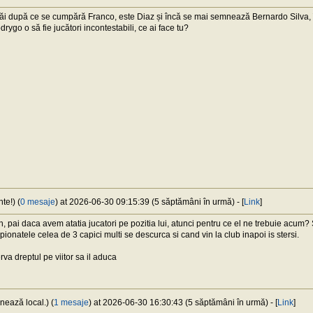
i după ce se cumpără Franco, este Diaz și încă se mai semnează Bernardo Silva, în
rygo o să fie jucători incontestabili, ce ai face tu?
te!) (
0 mesaje
) at 2026-06-30 09:15:39 (5 săptămâni în urmă) - [
Link
]
 pai daca avem atatia jucatori pe pozitia lui, atunci pentru ce el ne trebuie acum
ionatele celea de 3 capici multi se descurca si cand vin la club inapoi is stersi.
rva dreptul pe viitor sa il aduca
nează local.) (
1 mesaje
) at 2026-06-30 16:30:43 (5 săptămâni în urmă) - [
Link
]