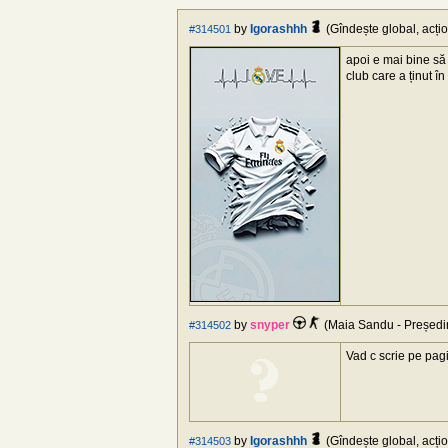
by
Igorashhh
(Gîndește global, acțio
#314501
apoi e mai bine să
club care a ținut î
by
snyper
(Maia Sandu - Președin
#314502
Vad c scrie pe pagi
by
Igorashhh
(Gîndește global, acțio
#314503