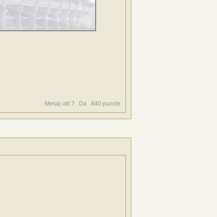
Mesaj util ?
Da
840
puncte