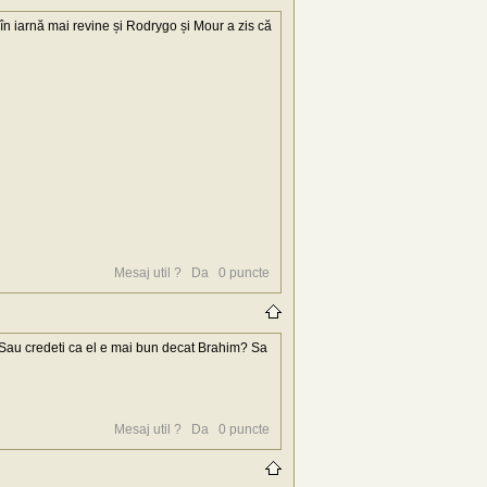
 iarnă mai revine și Rodrygo și Mour a zis că
Mesaj util ?
Da
0
puncte
? Sau credeti ca el e mai bun decat Brahim? Sa
Mesaj util ?
Da
0
puncte