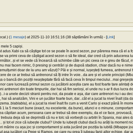
cal.) (
1 mesaje
) at 2025-11-10 16:51:16 (38 săptămâni în urmă) - [
Link
]
 mele 5 capiși.
ost adus Xabi ca să câștige tot ce se poate în acest sezon, pur părerea mea că el a 
se va primi ceva de câștigat acest sezon o să fie ideal, dar cred că prin aducerea lu
mător...și el se vede că încearcă să schimbe câte un pic ceea ce e greu de făcut, m
 mai facem nimic, 0 presing și centrări și de dupoă stadion, chiar dacă nu e nimeni 
emulțumiri doar de la unu am văzut)? Păi e și normal, iușeșteți fumeea, antrenorul 
cere de ce ar trebui să antrenorul să îți intre în voie...da are și el unele principii (M
o bancă din poziții neașteptate fără să facă ceva în timpul meciului...mai greșește 
nor care lucrează primul sezon cu jucătorii aceștia care au fost foarte tare alintați d
ni antrenori din toate timpurile, dar hai să fim serioși, el unde nu s-ar fi dus lucra
...i-a unele decizii stranii pentru noi, da poate e așa, dar care antrenori nu i-au deci
 hai să analizăm, Vini e un jucător foarte bun, dar...cât el a jucat la nivel înalt (da
ema..blablabla), el a jucat la nivel înalt fix cum a venit Carlo și exact până în mom
 1 la 5 meciuri bune (exact, nu excelente, da bune), atunci e o minune, comportamen
-lea căpitan acum, persoana care ar trebui să dee exemplu, da el ce face, provoacă,
 trebuia deja să se deprindă că nu e tolc să vorbești cu arbitri în Spania, mai ales 
... și tot el zice că iubește clubul? Unde tu iubești clubul dacă nu arăți la moment ni
ceri mărire cu așa joc și comportament și asta jucând pe poziția ta iubită (Mbappe jo
ut așa jucători ca Pepe și Ramos, pe care nu prea îi iubeau fanii altor echipe, dar adv