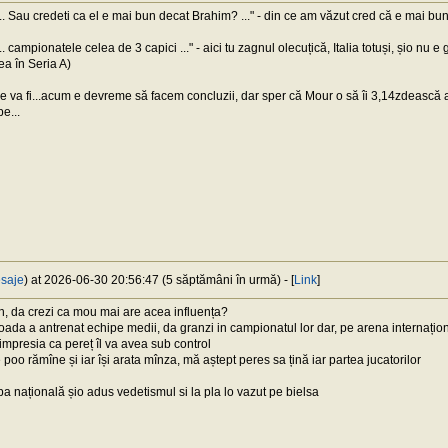
. Sau credeti ca el e mai bun decat Brahim? ..." - din ce am văzut cred că e mai bun
 campionatele celea de 3 capici ..." - aici tu zagnul olecuțică, Italia totuși, șio nu e
ea în Seria A)
e va fi...acum e devreme să facem concluzii, dar sper că Mour o să îi 3,14zdească 
e...
saje
) at 2026-06-30 20:56:47 (5 săptămâni în urmă) - [
Link
]
, da crezi ca mou mai are acea influența?
oada a antrenat echipe medii, da granzi in campionatul lor dar, pe arena internaționa
impresia ca pereț îl va avea sub control
 poo rămîne și iar își arata mînza, mă aștept peres sa țină iar partea jucatorilor
pa națională șio adus vedetismul si la pla lo vazut pe bielsa