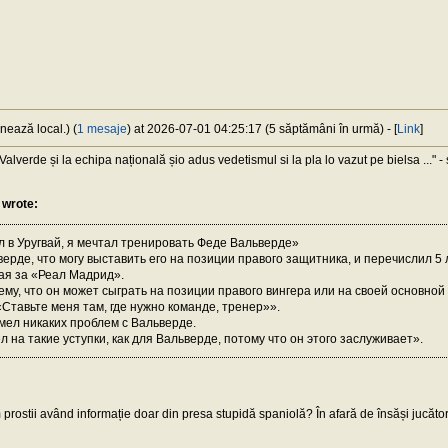
nează local.) (
1 mesaje
) at 2026-07-01 04:25:17 (5 săptămâni în urmă) - [
Link
]
alverde și la echipa națională șio adus vedetismul si la pla lo vazut pe bielsa ..." -
wrote:
л в Уругвай, я мечтал тренировать Феде Вальверде»
ерде, что могу выставить его на позиции правого защитника, и перечислил 5 
рая за «Реал Мадрид».
 ему, что он может сыграть на позиции правого вингера или на своей основно
«Ставьте меня там, где нужно команде, тренер»».
имел никаких проблем с Вальверде.
л на такие уступки, как для Вальверде, потому что он этого заслуживает».
m prostii având informație doar din presa stupidă spaniolă? În afară de însăși jucători