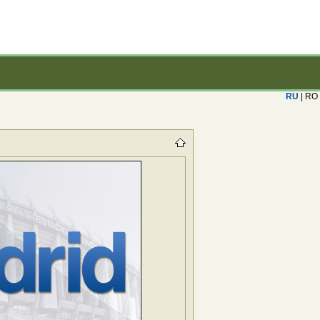
RU
| RO