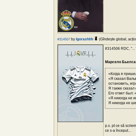
by
Igorashhh
(Gîndește global, acțio
#314507
#314506 RDC, "... V
Марсело Бьелса 
«Когда я прише
«Я сказал Вальв
остановить, иг
Я также сказал
Его ответ был: 
«Я никогда не 
Я никогда не ше
p.s. pt ce să scrie
ce s-a început...