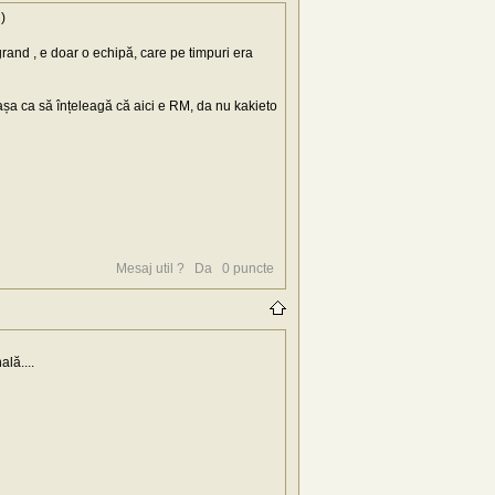
)
 grand , e doar o echipă, care pe timpuri era
așa ca să înțeleagă că aici e RM, da nu kakieto
Mesaj util ?
Da
0
puncte
lă....