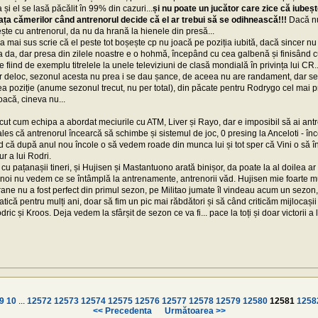
i el se lasă păcălit în 99% din cazuri...
și nu poate un jucător care zice că iubeșt
ața cămerilor când antrenorul decide că el ar trebui să se odihnească!!!
Dacă nu
ește cu antrenorul, da nu da hrană la hienele din presă...
 mai sus scrie că el peste tot boșește cp nu joacă pe poziția iubită, dacă sincer nu 
ta da, dar presa din zilele noastre e o hohmă, începând cu cea galbenă și finisând
 fiind de exemplu titrelele la unele televiziuni de clasă mondială în privința lui CR
r deloc, sezonul acesta nu prea i se dau șance, de aceea nu are randament, dar sez
ea poziție (anume sezonul trecut, nu per total), din păcate pentru Rodrygo cel mai pr
joacă, cineva nu...
cut cum echipa a abordat meciurile cu ATM, Liver și Rayo, dar e imposibil să ai antr
ales că antrenorul încearcă să schimbe și sistemul de joc, 0 presing la Anceloti - înc
ed că după anul nou încole o să vedem roade din munca lui și tot sper că Vini o să î
r a lui Rodri.
ăi cu pațanașii tineri, și Hujisen și Mastantuono arată binișor, da poate la al doilea 
ar noi nu vedem ce se întâmplă la antrenamente, antrenorii văd. Hujisen mie foarte m
arane nu a fost perfect din primul sezon, pe Militao jumate îl vindeau acum un sezon
tică pentru mulți ani, doar să fim un pic mai răbdători și să când criticăm mijlocași
c și Kroos. Deja vedem la sfârșit de sezon ce va fi... pace la toți și doar victorii a lu
9
10
...
12572
12573
12574
12575
12576
12577
12578
12579
12580
12581
1258
<< Precedenta
Următoarea >>