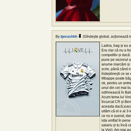
By
Igorashhh
(Gîndește global, acționează lo
Ladna, bag și eu a
Era clar că nu a f
competitiv și dacă 
pune pe sezonul ur
anume marcăm și nu
scrie, până când n
îndeplinești ce se 
Mbappe poate băga 
ok, pentru un antre
unul din cei mai bu
odihnească în Bali)
Acum tema lui Vini,
încurcat CR și Benz
aceasta dacă joacă
uităm că el e al 3
ce nu e șuerat, dar
ista umflat în pene
salariu și tu încă 
la Vini). Am mai av