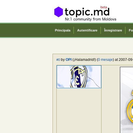
Principala
Autentificare
Înregistrare
Fo
by
OPI
(¡Halamadrid!) (
0 mesaje
) at 2007-09
#0