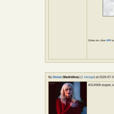
Editat de către
OPI
la
By
Oreon
(
Madridista
) (
1 mesaje
) at 2026-07-31
#314569 snyper, iac