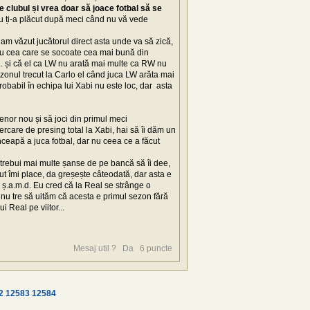
e clubul și vrea doar să joace fotbal să se
 ți-a plăcut după meci când nu vă vede
am văzut jucătorul direct asta unde va să zică,
 cu cea care se socoate cea mai bună din
... și că el ca LW nu arată mai multe ca RW nu
onul trecut la Carlo el când juca LW arăta mai
obabil în echipa lui Xabi nu este loc, dar asta
enor nou și să joci din primul meci
ercare de presing total la Xabi, hai să îi dăm un
nceapă a juca fotbal, dar nu ceea ce a făcut
ar trebui mai multe șanse de pe bancă să îi dee,
ut îmi place, da greșește câteodată, dar asta e
, ș.a.m.d. Eu cred că la Real se strânge o
i nu tre să uităm că acesta e primul sezon fără
i Real pe viitor...
Mesaj util ?
Da
6
puncte
2
12583
12584