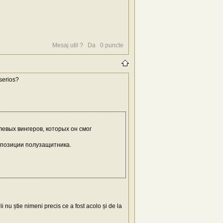
Mesaj util ?
Da
0
puncte
 serios?
левых вингеров, которых он смог
й позиции полузащитника.
i nu știe nimeni precis ce a fost acolo și de la