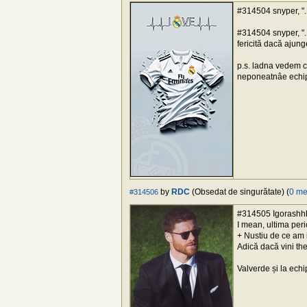
#314504 snyper, "..
#314504 snyper, "...
fericită dacă ajung
p.s. ladna vedem c
neponeatnâe echip
by
RDC
(Obsedat de singurătate) (
0 me
#314506
#314505 Igorashhh
I mean, ultima peri
+ Nustiu de ce am 
Adică dacă vini the
Valverde și la echi