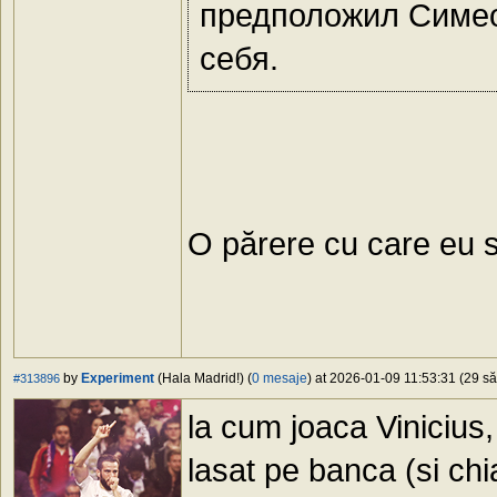
предположил Симеон
себя.
O părere cu care eu s
by
Experiment
(Hala Madrid!) (
0 mesaje
) at 2026-01-09 11:53:31 (29 să
#313896
la cum joaca Vinicius, 
lasat pe banca (si chi