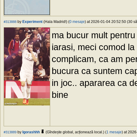
by
Experiment
(Hala Madrid!) (
0 mesaje
) at 2026-01-04 20:52:50 (30 să
#313888
ma bucur mult pentru 
iarasi, meci comod la 
complicam, ca am per
bucura ca suntem capab
in joc.. apararea ca d
bine
by
Igorashhh
(Gîndește global, acționează local.) (
1 mesaje
) at 2026
#313889