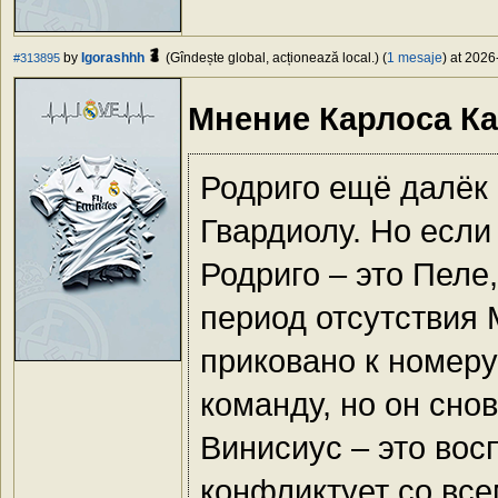
by
Igorashhh
(Gîndește global, acționează local.) (
1 mesaje
) at 2026
#313895
Мнение Карлоса Ка
Родриго ещё далёк о
Гвардиолу. Но если
Родриго – это Пеле
период отсутствия
приковано к номеру
команду, но он сно
Винисиус – это вос
конфликтует со все