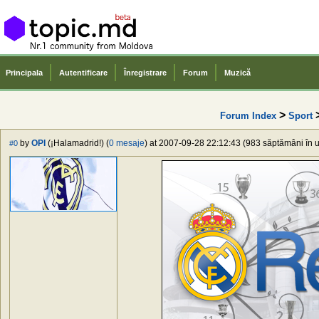
Principala
Autentificare
Înregistrare
Forum
Muzică
>
Forum Index
Sport
by
OPI
(¡Halamadrid!) (
0 mesaje
) at 2007-09-28 22:12:43 (983 săptămâni în u
#0