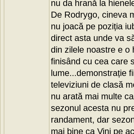
nu da hrană la hienele
De Rodrygo, cineva ma
nu joacă pe poziția iu
direct asta unde va să
din zilele noastre e 
finisând cu cea care 
lume...demonstrație fi
televiziuni de clasă mo
nu arată mai multe ca
sezonul acesta nu pr
randament, dar sezonu
mai bine ca Vini pe a