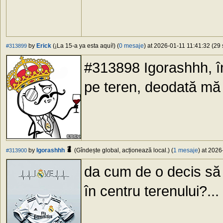
by
Erick
(¡La 15-a ya esta aquí!) (
0 mesaje
) at 2026-01-11 11:41:32 (29 
#313899
#313898 Igorashhh, î
pe teren, deodată mă 
by
Igorashhh
(Gîndește global, acționează local.) (
1 mesaje
) at 2026
#313900
da cum de o decis să t
în centru terenului?...