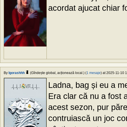
acordat ajucat chiar f
By
Igorashhh
(Gîndește global, acționează local.) (
1 mesaje
) at 2025-11-10 1
Ladna, bag și eu a me
Era clar că nu a fost 
acest sezon, pur păre
contruiască un joc co