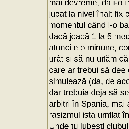
mai devreme, da i-o î
jucat la nivel înalt fi
momentul când l-o bar
dacă joacă 1 la 5 mec
atunci e o minune, co
urât și să nu uităm c
care ar trebui să dee
simulează (da, de aco
dar trebuia deja să se
arbitri în Spania, mai
rasizmul ista umflat în
Unde tu iubești clubul