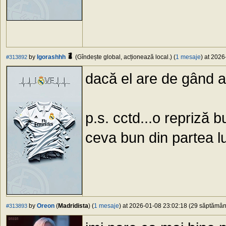
by
Igorashhh
(Gîndește global, acționează local.) (
1 mesaje
) at 2026
#313892
dacă el are de gând aș
p.s. cctd...o repriză
ceva bun din partea lu
by
Oreon
(
Madridista
) (
1 mesaje
) at 2026-01-08 23:02:18 (29 săptămâni 
#313893