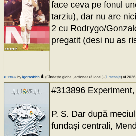
face ceva pe fonul une
tarziu), dar nu are nici
2 cu Rodrygo/Gonzalo
pregatit (desi nu as ris
by
Igorashhh
(Gîndește global, acționează local.) (
1 mesaje
) at 2026
#313897
#313896 Experiment,
P. S. Dar după meciul 
fundași centrali, Me