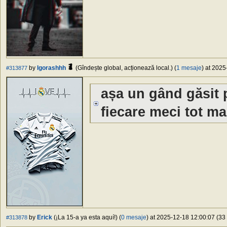
by
Igorashhh
(Gîndește global, acționează local.) (
1 mesaje
) at 2025
#313877
așa un gând găsit 
fiecare meci tot ma
by
Erick
(¡La 15-a ya esta aquí!) (
0 mesaje
) at 2025-12-18 12:00:07 (33 
#313878