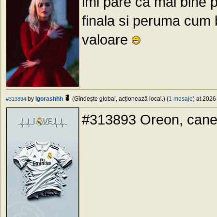
imi pare ca mai bine 
finala si peruma cum 
valoare
by
Igorashhh
(Gîndește global, acționează local.) (
1 mesaje
) at 2026
#313894
#313893 Oreon, cane