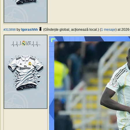
by
Igorashhh
(Gîndește global, acționează local.) (
1 mesaje
) at 2026
#313898