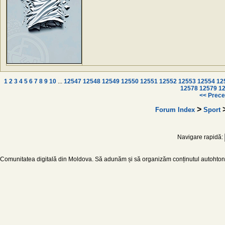
1
2
3
4
5
6
7
8
9
10
...
12547
12548
12549
12550
12551
12552
12553
12554
12
12578
12579
1
<< Prece
>
Forum Index
Sport
Navigare rapidă:
Comunitatea digitală din Moldova. Să adunăm și să organizăm conținutul autohton d