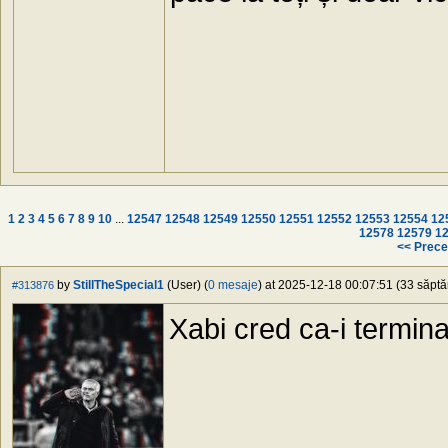
1
2
3
4
5
6
7
8
9
10
...
12547
12548
12549
12550
12551
12552
12553
12554
12
12578
12579
1
<< Prece
by
StillTheSpecial1
(User) (
0 mesaje
) at 2025-12-18 00:07:51 (33 săptă
#313876
Xabi cred ca-i termina