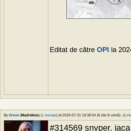
Editat de către
OPI
la 202
By
Oreon
(
Madridista
) (
1 mesaje
) at 2026-07-31 19:38:54 (6 zile în urmă) - [
Link
#314569 snyper, iaca a