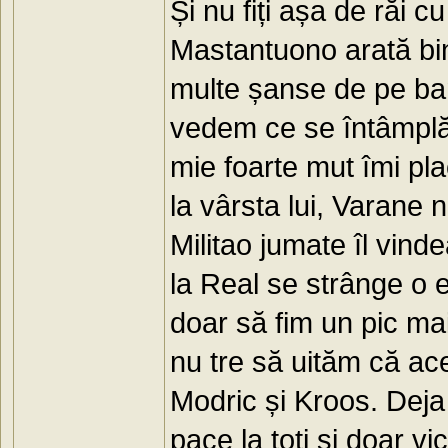
Și nu fiți așa de răi cu
Mastantuono arată bini
multe șanse de pe banc
vedem ce se întâmplă 
mie foarte mut îmi pl
la vârsta lui, Varane 
Militao jumate îl vin
la Real se strânge o e
doar să fim un pic mai
nu tre să uităm că ac
Modric și Kroos. Deja 
pace la toți și doar vict