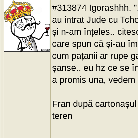
#313874 Igorashhh, ".
au intrat Jude cu Tch
și n-am înțeles.. citesc
care spun că și-au împl
cum pațanii ar rupe ga
șanse.. eu hz ce se în
a promis una, vedem c
Fran după cartonașul 
teren