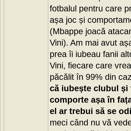
fotbalul pentru care pr
așa joc și comportamen
(Mbappe joacă atacant
Vini). Am mai avut aș
prea îi iubeau fanii al
Vini, fiecare care vre
păcălit în 99% din cazu
că iubește clubul și
comporte așa în faț
el ar trebui să se o
meci când nu vă vede 