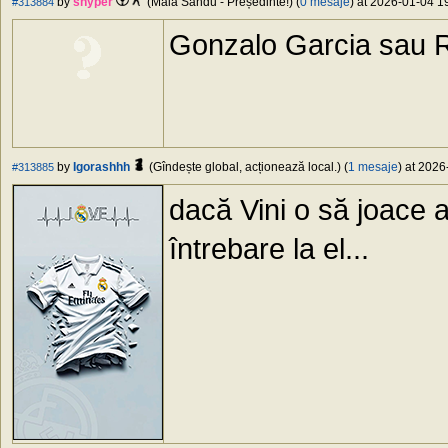
by
snyper
(Maia Sandu - Președinte!) (
0 mesaje
) at 2026-01-04 19
#313884
Gonzalo Garcia sau 
by
Igorashhh
(Gîndește global, acționează local.) (
1 mesaje
) at 2026
#313885
dacă Vini o să joace a
întrebare la el...