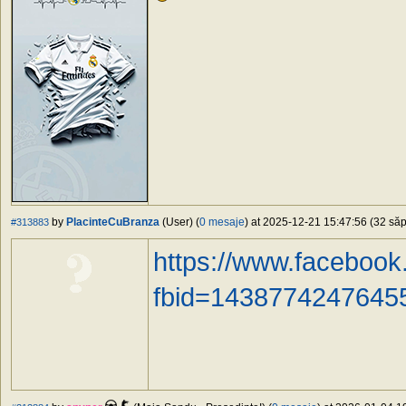
by
PlacinteCuBranza
(User) (
0 mesaje
) at 2025-12-21 15:47:56 (32 săp
#313883
https://www.faceboo
fbid=1438774247645