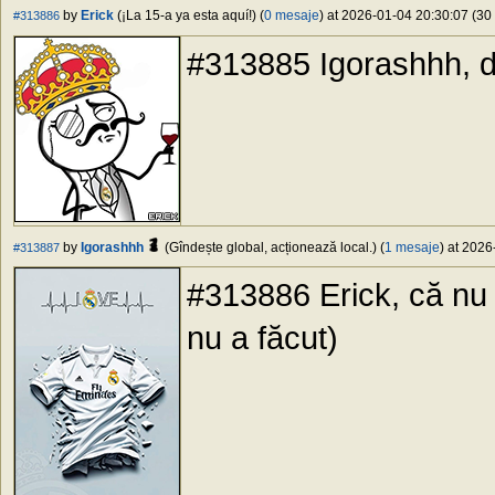
by
Erick
(¡La 15-a ya esta aquí!) (
0 mesaje
) at 2026-01-04 20:30:07 (30 
#313886
#313885 Igorashhh, d
by
Igorashhh
(Gîndește global, acționează local.) (
1 mesaje
) at 2026
#313887
#313886 Erick, că nu e
nu a făcut)