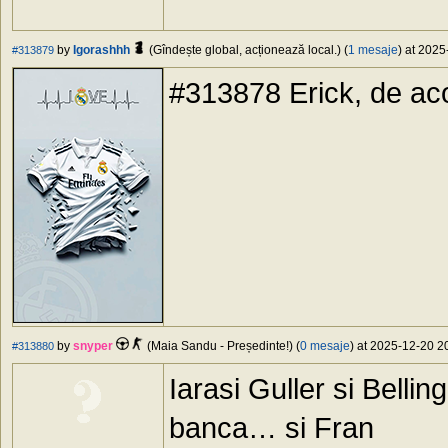
by
Igorashhh
(Gîndește global, acționează local.) (
1 mesaje
) at 2025
#313879
#313878 Erick, de ac
by
snyper
(Maia Sandu - Președinte!) (
0 mesaje
) at 2025-12-20 20
#313880
Iarasi Guller si Bell
banca… si Fran