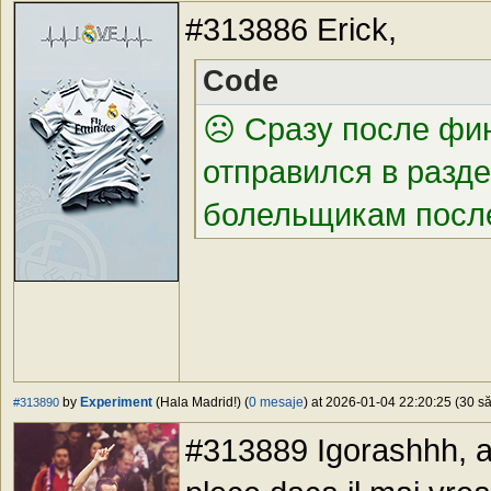
#313886 Erick,
Code
☹️
Сразу после фин
отправился в разде
болельщикам после 
by
Experiment
(Hala Madrid!) (
0 mesaje
) at 2026-01-04 22:20:25 (30 să
#313890
#313889 Igorashhh, as