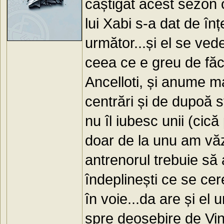
câștigat acest sezon o
lui Xabi s-a dat de î
următor...și el se ve
ceea ce e greu de făc
Ancelloti, și anume m
centrări și de dupoă s
nu îl iubesc unii (cic
doar de la unu am văz
antrenorul trebuie să
îndeplinești ce se cere
în voie...da are și el 
spre deosebire de Vin