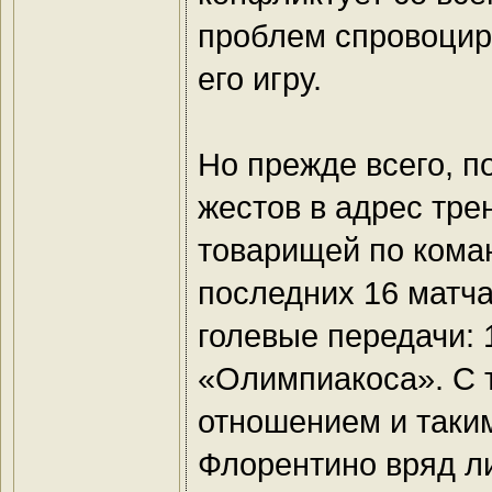
проблем спровоцир
его игру.
Но прежде всего, п
жестов в адрес тре
товарищей по коман
последних 16 матча
голевые передачи: 
«Олимпиакоса». С 
отношением и таким
Флорентино вряд ли