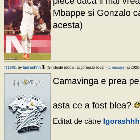
plece daca il mai vrea
Mbappe si Gonzalo ca 
acesta)
by
Igorashhh
(Gîndește global, acționează local.) (
1 mesaje
) at 2026
#313891
Camavinga e prea peri
asta ce a fost blea?
Editat de către
Igorashhh