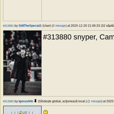
by
StillTheSpecial1
(User) (
0 mesaje
) at 2025-12-20 21:06:33 (32 săptă
#313881
#313880 snyper, Cama
by
Igorashhh
(Gîndește global, acționează local.) (
1 mesaje
) at 2025
#313882