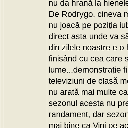
nu da hrană la hienele
De Rodrygo, cineva ma
nu joacă pe poziția iu
direct asta unde va să
din zilele noastre e 
finisând cu cea care 
lume...demonstrație fi
televiziuni de clasă mo
nu arată mai multe ca
sezonul acesta nu pr
randament, dar sezonu
mai bine ca Vini pe a