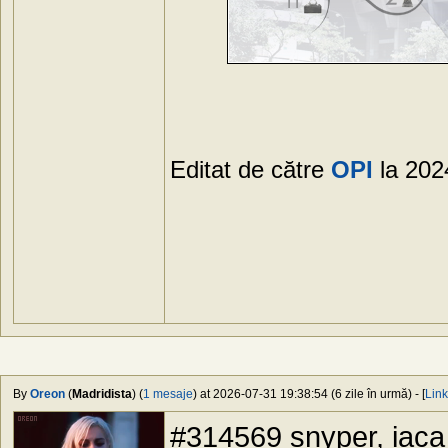
Editat de către
OPI
la 202
By
Oreon
(
Madridista
) (
1 mesaje
) at 2026-07-31 19:38:54 (6 zile în urmă) - [
Link
#314569 snyper, iaca a