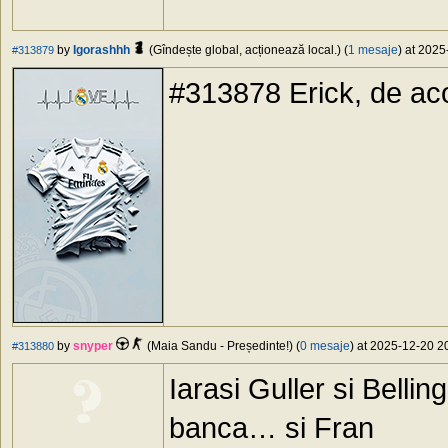
by
Igorashhh
(Gîndește global, acționează local.) (
1 mesaje
) at 2025
#313879
#313878 Erick, de ac
by
snyper
(Maia Sandu - Președinte!) (
0 mesaje
) at 2025-12-20 20
#313880
Iarasi Guller si Bell
banca… si Fran