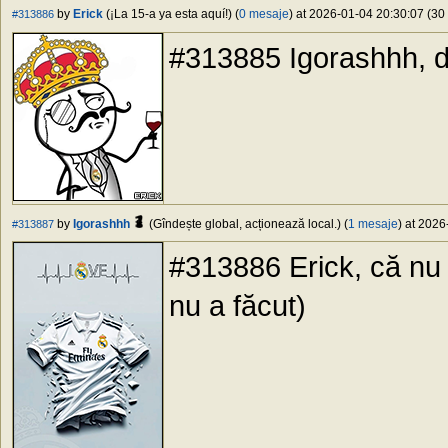
by
Erick
(¡La 15-a ya esta aquí!) (
0 mesaje
) at 2026-01-04 20:30:07 (30 
#313886
#313885 Igorashhh, d
by
Igorashhh
(Gîndește global, acționează local.) (
1 mesaje
) at 2026
#313887
#313886 Erick, că nu e
nu a făcut)