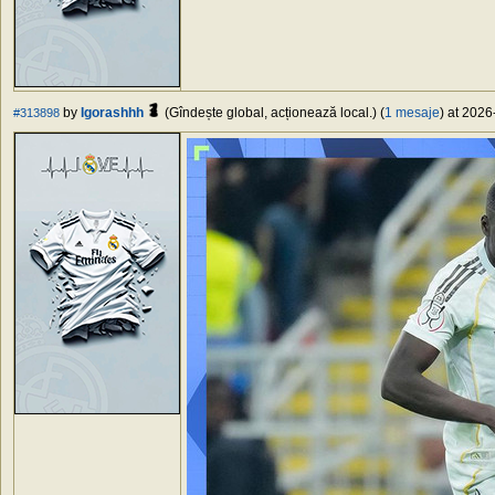
by
Igorashhh
(Gîndește global, acționează local.) (
1 mesaje
) at 2026
#313898