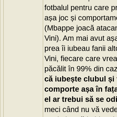
fotbalul pentru care pr
așa joc și comportamen
(Mbappe joacă atacant
Vini). Am mai avut aș
prea îi iubeau fanii al
Vini, fiecare care vre
păcălit în 99% din cazu
că iubește clubul și
comporte așa în faț
el ar trebui să se o
meci când nu vă vede 