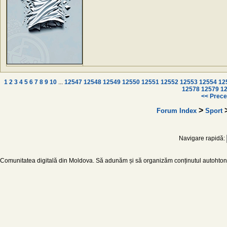
1
2
3
4
5
6
7
8
9
10
...
12547
12548
12549
12550
12551
12552
12553
12554
12
12578
12579
1
<< Prece
>
Forum Index
Sport
Navigare rapidă:
Comunitatea digitală din Moldova. Să adunăm și să organizăm conținutul autohton d