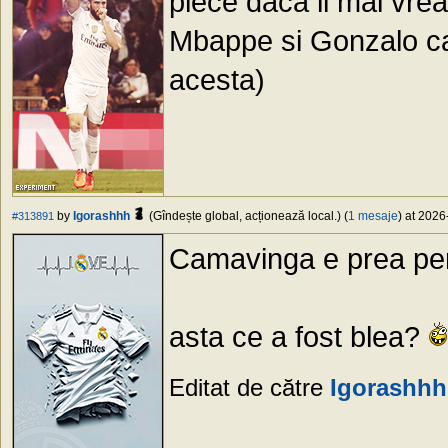
plece daca il mai vrea
Mbappe si Gonzalo ca 
acesta)
by
Igorashhh
(Gîndește global, acționează local.) (
1 mesaje
) at 2026
#313891
Camavinga e prea peri
asta ce a fost blea?
Editat de către
Igorashhh