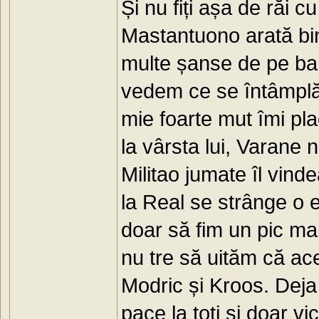
Și nu fiți așa de răi cu
Mastantuono arată bini
multe șanse de pe banc
vedem ce se întâmplă 
mie foarte mut îmi pl
la vârsta lui, Varane 
Militao jumate îl vin
la Real se strânge o e
doar să fim un pic mai
nu tre să uităm că ac
Modric și Kroos. Deja 
pace la toți și doar vict