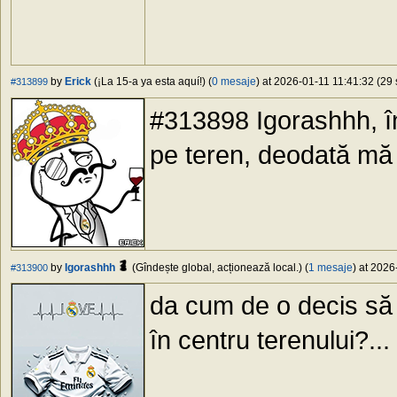
by
Erick
(¡La 15-a ya esta aquí!) (
0 mesaje
) at 2026-01-11 11:41:32 (29 
#313899
#313898 Igorashhh, î
pe teren, deodată mă 
by
Igorashhh
(Gîndește global, acționează local.) (
1 mesaje
) at 2026
#313900
da cum de o decis să t
în centru terenului?...