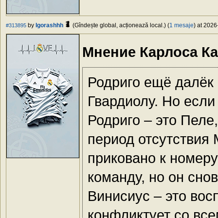
by
Igorashhh
(Gîndește global, acționează local.) (
1 mesaje
) at 2026
#313895
Мнение Карлоса Ка
Родриго ещё далёк о
Гвардиолу. Но если
Родриго – это Пеле
период отсутствия
приковано к номеру
команду, но он сно
Винисиус – это вос
конфликтует со все