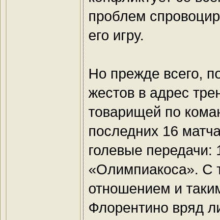
проблем спровоцир
его игру.
Но прежде всего, п
жестов в адрес тре
товарищей по коман
последних 16 матча
голевые передачи: 
«Олимпиакоса». С 
отношением и таким
Флорентино вряд ли