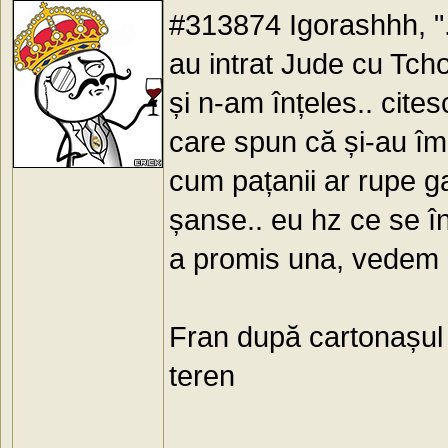
#313874 Igorashhh, ".
au intrat Jude cu Tch
și n-am înțeles.. citesc
care spun că și-au împl
cum pațanii ar rupe ga
șanse.. eu hz ce se în
a promis una, vedem c
Fran după cartonașul 
teren