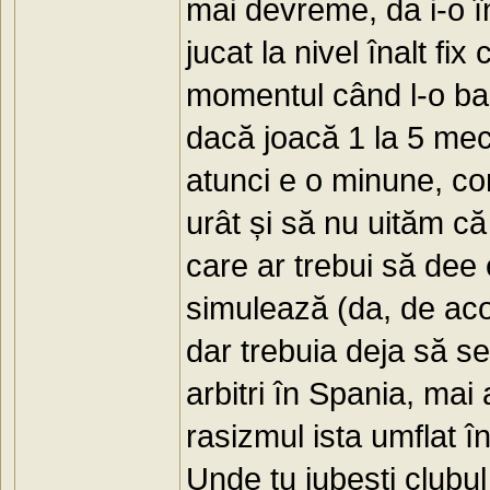
mai devreme, da i-o î
jucat la nivel înalt fi
momentul când l-o bar
dacă joacă 1 la 5 mec
atunci e o minune, co
urât și să nu uităm c
care ar trebui să dee
simulează (da, de aco
dar trebuia deja să se
arbitri în Spania, mai
rasizmul ista umflat în
Unde tu iubești clubul