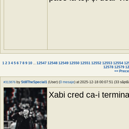
1
2
3
4
5
6
7
8
9
10
...
12547
12548
12549
12550
12551
12552
12553
12554
12
12578
12579
1
<< Prece
by
StillTheSpecial1
(User) (
0 mesaje
) at 2025-12-18 00:07:51 (33 săptă
#313876
Xabi cred ca-i termina