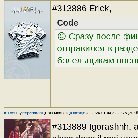
#313886 Erick,
Code
☹️
Сразу после фин
отправился в разде
болельщикам после 
by
Experiment
(Hala Madrid!) (
0 mesaje
) at 2026-01-04 22:20:25 (30 să
#313890
#313889 Igorashhh, as