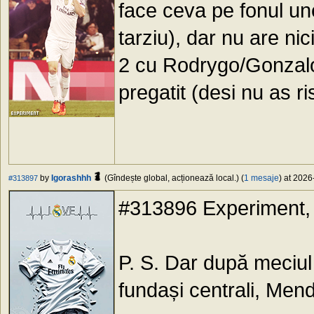
face ceva pe fonul une
tarziu), dar nu are nici
2 cu Rodrygo/Gonzalo
pregatit (desi nu as ris
by
Igorashhh
(Gîndește global, acționează local.) (
1 mesaje
) at 2026
#313897
#313896 Experiment,
P. S. Dar după meciul 
fundași centrali, Me