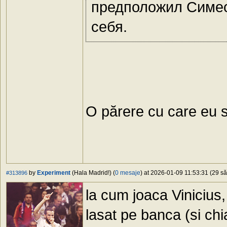
предположил Симеон
себя.
O părere cu care eu s
by
Experiment
(Hala Madrid!) (
0 mesaje
) at 2026-01-09 11:53:31 (29 să
#313896
la cum joaca Vinicius, 
lasat pe banca (si chi