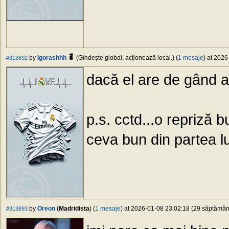
by
Igorashhh
(Gîndește global, acționează local.) (
1 mesaje
) at 2026
#313892
dacă el are de gând aș
p.s. cctd...o repriză
ceva bun din partea lu
by
Oreon
(
Madridista
) (
1 mesaje
) at 2026-01-08 23:02:18 (29 săptămâni 
#313893