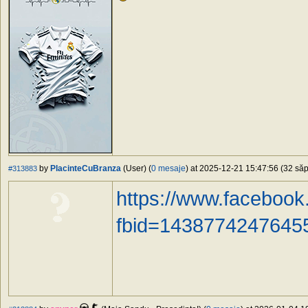
by
PlacinteCuBranza
(User) (
0 mesaje
) at 2025-12-21 15:47:56 (32 săp
#313883
https://www.faceboo
fbid=1438774247645