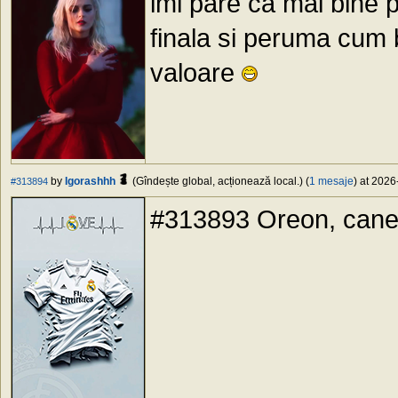
imi pare ca mai bine 
finala si peruma cum 
valoare
by
Igorashhh
(Gîndește global, acționează local.) (
1 mesaje
) at 2026
#313894
#313893 Oreon, cane