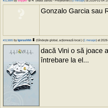
by
snyper
(Maia Sandu - Președinte!) (
0 mesaje
) at 2026-01-04 19
#313884
Gonzalo Garcia sau 
by
Igorashhh
(Gîndește global, acționează local.) (
1 mesaje
) at 2026
#313885
dacă Vini o să joace a
întrebare la el...