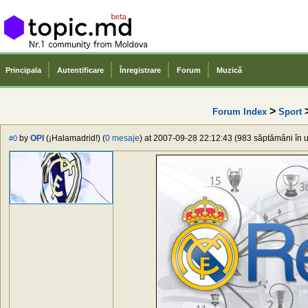
Principala
Autentificare
Înregistrare
Forum
Muzică
>
Forum Index
Sport
by
OPI
(¡Halamadrid!) (
0 mesaje
) at 2007-09-28 22:12:43 (983 săptămâni în u
#0