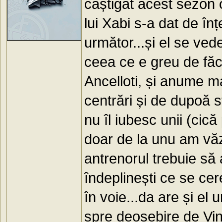
câștigat acest sezon o
lui Xabi s-a dat de î
următor...și el se ve
ceea ce e greu de făc
Ancelloti, și anume m
centrări și de dupoă s
nu îl iubesc unii (cic
doar de la unu am văz
antrenorul trebuie să
îndeplinești ce se cere
în voie...da are și el 
spre deosebire de Vin