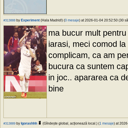
by
Experiment
(Hala Madrid!) (
0 mesaje
) at 2026-01-04 20:52:50 (30 să
#313888
ma bucur mult pentru 
iarasi, meci comod la 
complicam, ca am per
bucura ca suntem capab
in joc.. apararea ca d
bine
by
Igorashhh
(Gîndește global, acționează local.) (
1 mesaje
) at 2026
#313889