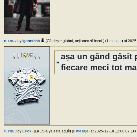
by
Igorashhh
(Gîndește global, acționează local.) (
1 mesaje
) at 2025
#313877
așa un gând găsit 
fiecare meci tot ma
by
Erick
(¡La 15-a ya esta aquí!) (
0 mesaje
) at 2025-12-18 12:00:07 (33 
#313878