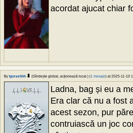
acordat ajucat chiar f
By
Igorashhh
(Gîndește global, acționează local.) (
1 mesaje
) at 2025-11-10 1
Ladna, bag și eu a me
Era clar că nu a fost 
acest sezon, pur păre
contruiască un joc co