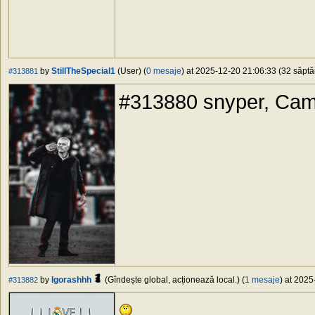
by
StillTheSpecial1
(User) (
0 mesaje
) at 2025-12-20 21:06:33 (32 săptă
#313881
#313880 snyper, Cama
by
Igorashhh
(Gîndește global, acționează local.) (
1 mesaje
) at 2025
#313882