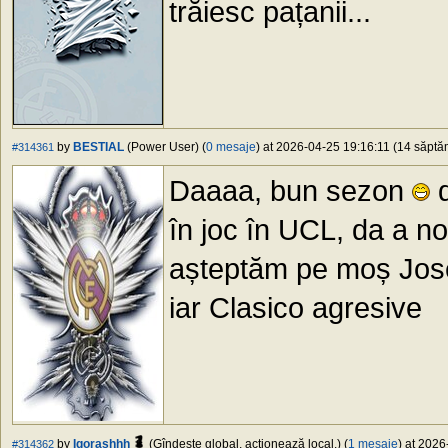
trăiesc pațanii...
by
BESTIAL
(Power User) (
0 mesaje
) at 2026-04-25 19:16:11 (14 săptăm
#314361
Daaaa, bun sezon
d
în joc în UCL, da a no
așteptăm pe moș Jos
iar Clasico agresive
by
Igorashhh
(Gîndește global, acționează local.) (
1 mesaje
) at 2026
#314362