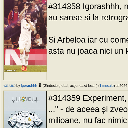
#314358 Igorashhh, n
au sanse si la retrogr
Si Arbeloa iar cu come
asta nu joaca nici un 
by
Igorashhh
(Gîndește global, acționează local.) (
1 mesaje
) at 2026
#314360
#314359 Experiment, ".
..." - de aceea și zve
milioane, nu fac nimic ș