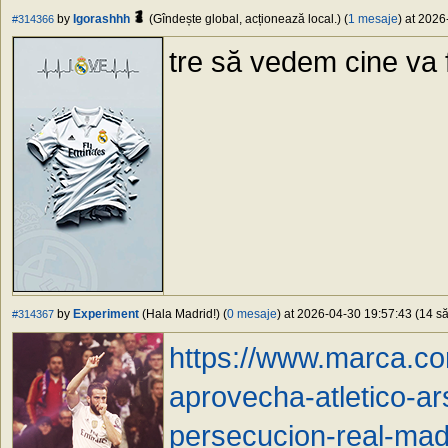
by
Igorashhh
(Gîndește global, acționează local.) (
1 mesaje
) at 2026
#314366
tre să vedem cine va 
by
Experiment
(Hala Madrid!) (
0 mesaje
) at 2026-04-30 19:57:43 (14 să
#314367
https://www.marca.co
aprovecha-atletico-ar
persecucion-real-mad