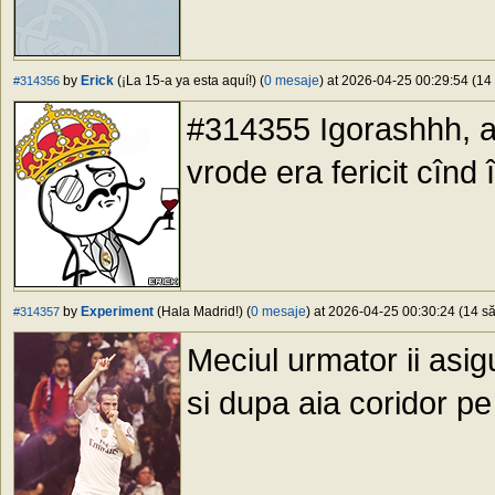
by
Erick
(¡La 15-a ya esta aquí!) (
0 mesaje
) at 2026-04-25 00:29:54 (14 
#314356
#314355 Igorashhh, a
vrode era fericit cînd îi
by
Experiment
(Hala Madrid!) (
0 mesaje
) at 2026-04-25 00:30:24 (14 să
#314357
Meciul urmator ii asi
si dupa aia coridor 