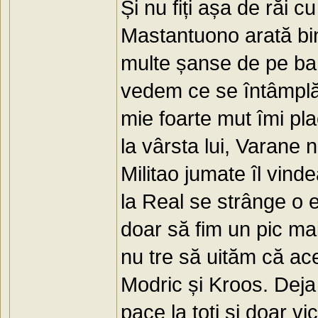
Și nu fiți așa de răi cu
Mastantuono arată bini
multe șanse de pe banc
vedem ce se întâmplă 
mie foarte mut îmi pl
la vârsta lui, Varane 
Militao jumate îl vin
la Real se strânge o e
doar să fim un pic mai
nu tre să uităm că ac
Modric și Kroos. Deja 
pace la toți și doar vict