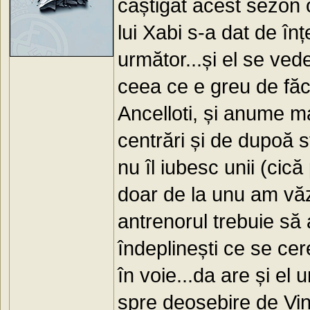
câștigat acest sezon o
lui Xabi s-a dat de î
următor...și el se ve
ceea ce e greu de făc
Ancelloti, și anume m
centrări și de dupoă s
nu îl iubesc unii (cic
doar de la unu am văz
antrenorul trebuie să
îndeplinești ce se cere
în voie...da are și el 
spre deosebire de Vin