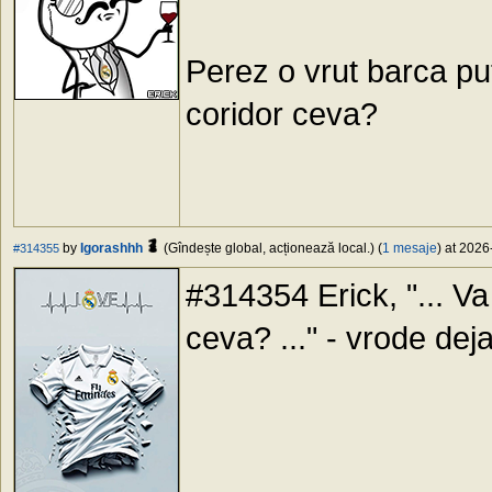
Perez o vrut barca put
coridor ceva?
by
Igorashhh
(Gîndește global, acționează local.) (
1 mesaje
) at 2026
#314355
#314354 Erick, "... Va
ceva? ..." - vrode dej