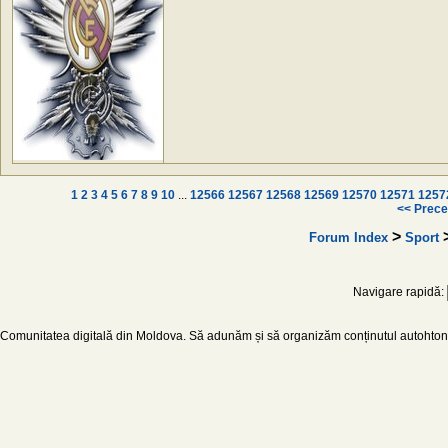
1
2
3
4
5
6
7
8
9
10
...
12566
12567
12568
12569
12570
12571
1257
<< Prece
>
Forum Index
Sport
Navigare rapidă:
Comunitatea digitală din Moldova. Să adunăm și să organizăm conținutul autohton d