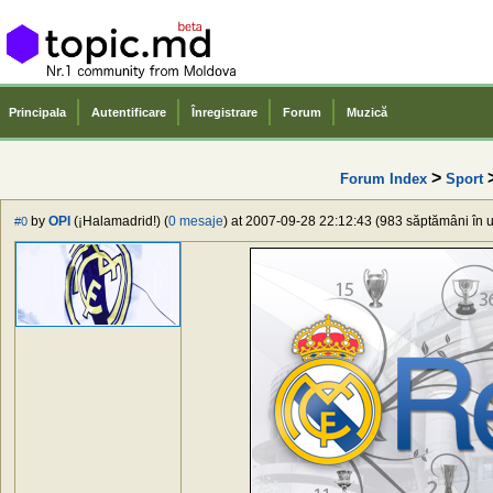
Principala
Autentificare
Înregistrare
Forum
Muzică
>
Forum Index
Sport
by
OPI
(¡Halamadrid!) (
0 mesaje
) at 2007-09-28 22:12:43 (983 săptămâni în u
#0