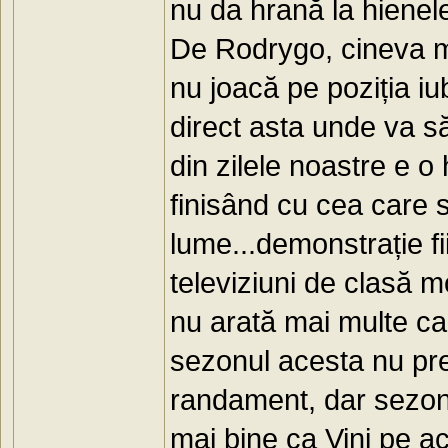
nu da hrană la hienele
De Rodrygo, cineva ma
nu joacă pe poziția iu
direct asta unde va să
din zilele noastre e 
finisând cu cea care 
lume...demonstrație fi
televiziuni de clasă mo
nu arată mai multe ca
sezonul acesta nu pr
randament, dar sezonu
mai bine ca Vini pe a