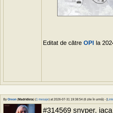
Editat de către
OPI
la 202
By
Oreon
(
Madridista
) (
1 mesaje
) at 2026-07-31 19:38:54 (6 zile în urmă) - [
Link
#314569 snyper, iaca a