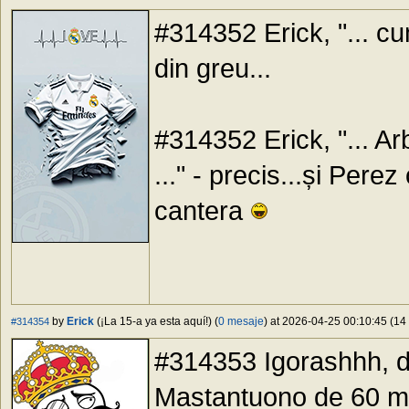
#314352 Erick, "... cum 
din greu...
#314352 Erick, "... Ar
..." - precis...și Perez
cantera
by
Erick
(¡La 15-a ya esta aquí!) (
0 mesaje
) at 2026-04-25 00:10:45 (14 
#314354
#314353 Igorashhh, da
Mastantuono de 60 m