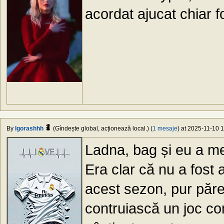
acordat ajucat chiar f
By
Igorashhh
(Gîndește global, acționează local.) (
1 mesaje
) at 2025-11-10 1
Ladna, bag și eu a me
Era clar că nu a fost 
acest sezon, pur păre
contruiască un joc co