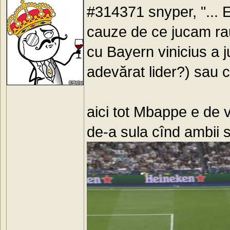
#314371 snyper, "... 
cauze de ce jucam rau 
cu Bayern vinicius a j
adevărat lider?) sau 
aici tot Mbappe e de 
de-a sula cînd ambii 