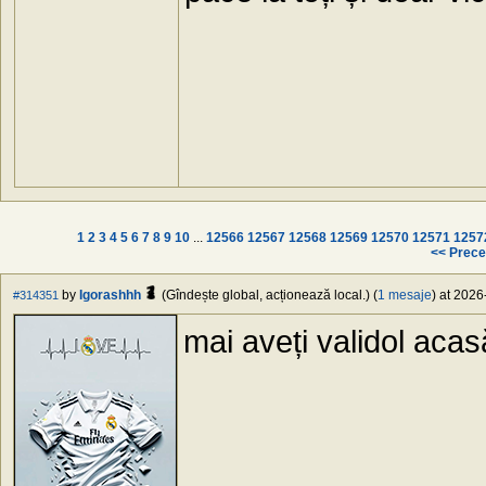
1
2
3
4
5
6
7
8
9
10
...
12566
12567
12568
12569
12570
12571
1257
<< Prece
by
Igorashhh
(Gîndește global, acționează local.) (
1 mesaje
) at 2026
#314351
mai aveți validol aca