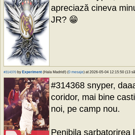
apreciază cineva minu
JR?
😁
by
Experiment
(Hala Madrid!) (
0 mesaje
) at 2026-05-04 12:15:50 (13 să
#314370
#314368 snyper, daaa
coridor, mai bine cas
noi, pe camp nou.
Penibila sarbatorirea 