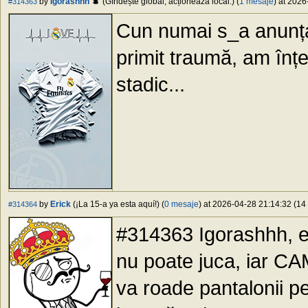
by
Igorashhh
(Gîndește global, acționează local.) (
1 mesaje
) at 2026
#314363
Cun numai s_a anunțat
primit traumă, am înțel
stadic...
by
Erick
(¡La 15-a ya esta aquí!) (
0 mesaje
) at 2026-04-28 21:14:32 (14 
#314364
#314363 Igorashhh, eu
nu poate juca, iar CA
va roade pantalonii pe