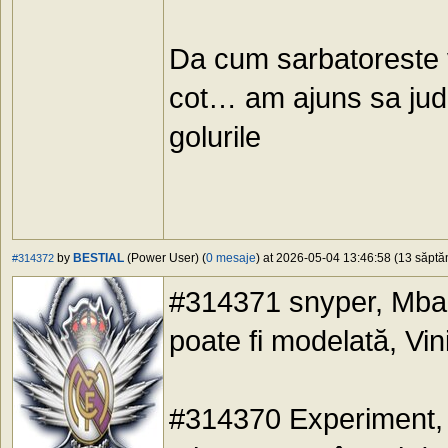
Da cum sarbatoreste v
cot… am ajuns sa jud
golurile
by
BESTIAL
(Power User) (
0 mesaje
) at 2026-05-04 13:46:58 (13 săptăm
#314372
#314371 snyper, Mba
poate fi modelată, Vin
#314370 Experiment, a