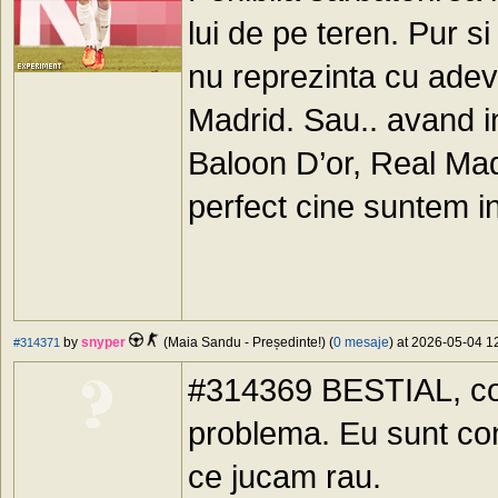
lui de pe teren. Pur si
nu reprezinta cu adeva
Madrid. Sau.. avand in
Baloon D’or, Real Mad
perfect cine suntem 
by
snyper
(Maia Sandu - Președinte!) (
0 mesaje
) at 2026-05-04 12
#314371
#314369 BESTIAL, con
problema. Eu sunt co
ce jucam rau.