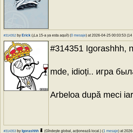
by
Erick
(¡La 15-a ya esta aquí!) (
0 mesaje
) at 2026-04-25 00:03:53 (14 
#314352
#314351 Igorashhh, ne
mde, idioți.. игра бы
Arbeloa după meci iar
by
Igorashhh
(Gîndește global, acționează local.) (
1 mesaje
) at 2026
#314353