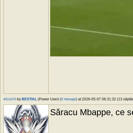
by
BESTIAL
(Power User) (
0 mesaje
) at 2026-05-07 06:31:32 (13 săptăm
#314375
Săracu Mbappe, ce se