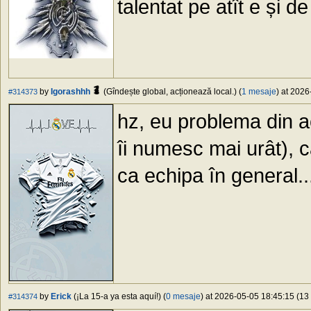
talentat pe atît e și de
by
Igorashhh
(Gîndește global, acționează local.) (
1 mesaje
) at 2026
#314373
hz, eu problema din a
îi numesc mai urât), c
ca echipa în general..
by
Erick
(¡La 15-a ya esta aquí!) (
0 mesaje
) at 2026-05-05 18:45:15 (13 
#314374