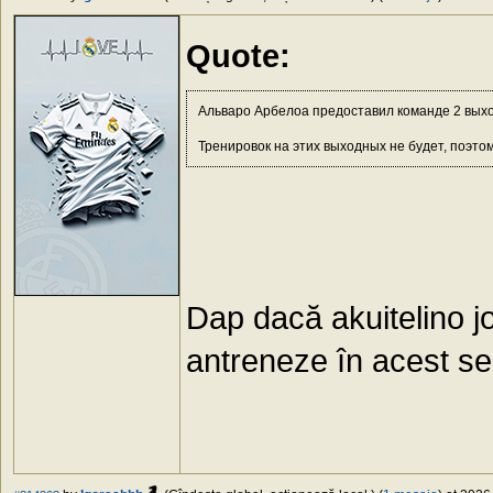
Quote:
Альваро Арбелоа предоставил команде 2 вых
Тренировок на этих выходных не будет, поэтом
Dap dacă akuitelino j
antreneze în acest sez