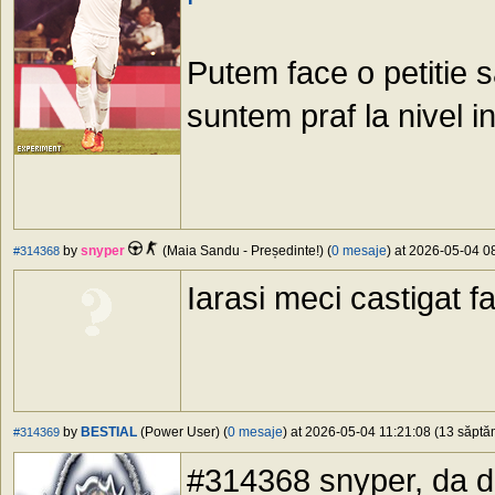
Putem face o petitie 
suntem praf la nivel in
by
snyper
(Maia Sandu - Președinte!) (
0 mesaje
) at 2026-05-04 08
#314368
Iarasi meci castigat 
by
BESTIAL
(Power User) (
0 mesaje
) at 2026-05-04 11:21:08 (13 săptăm
#314369
#314368 snyper, da d