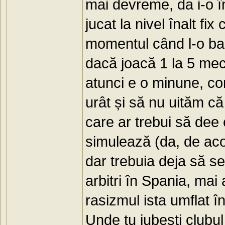
mai devreme, da i-o î
jucat la nivel înalt fi
momentul când l-o bar
dacă joacă 1 la 5 mec
atunci e o minune, co
urât și să nu uităm c
care ar trebui să dee
simulează (da, de aco
dar trebuia deja să se
arbitri în Spania, mai
rasizmul ista umflat în
Unde tu iubești clubul