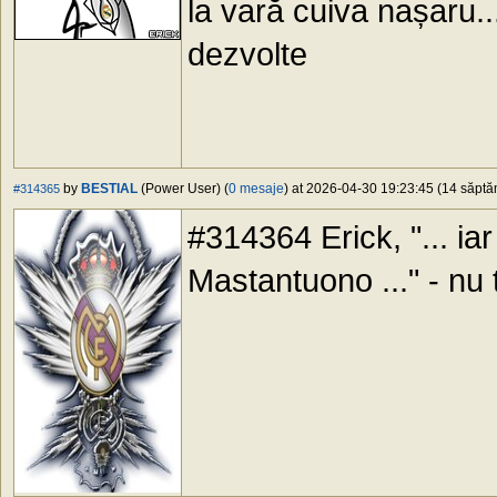
la vară cuiva nașaru.
dezvolte
by
BESTIAL
(Power User) (
0 mesaje
) at 2026-04-30 19:23:45 (14 săptăm
#314365
#314364 Erick, "... i
Mastantuono ..." - nu 