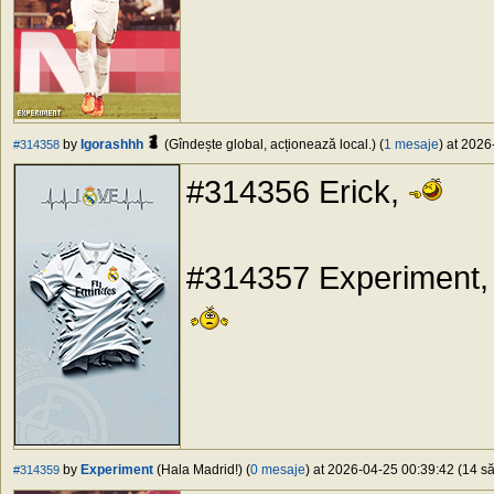
by
Igorashhh
(Gîndește global, acționează local.) (
1 mesaje
) at 2026
#314358
#314356 Erick,
#314357 Experiment, E
by
Experiment
(Hala Madrid!) (
0 mesaje
) at 2026-04-25 00:39:42 (14 să
#314359