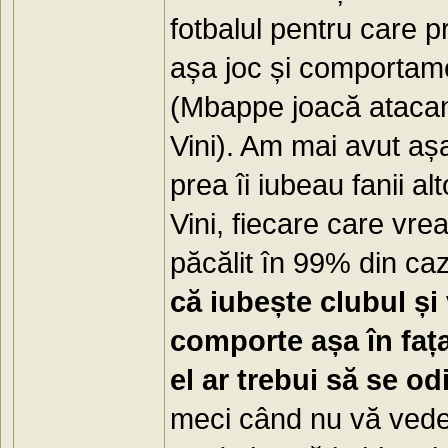
fotbalul pentru care pr
așa joc și comportamen
(Mbappe joacă atacant
Vini). Am mai avut aș
prea îi iubeau fanii al
Vini, fiecare care vre
păcălit în 99% din cazu
că iubește clubul și
comporte așa în faț
el ar trebui să se o
meci când nu vă vede 