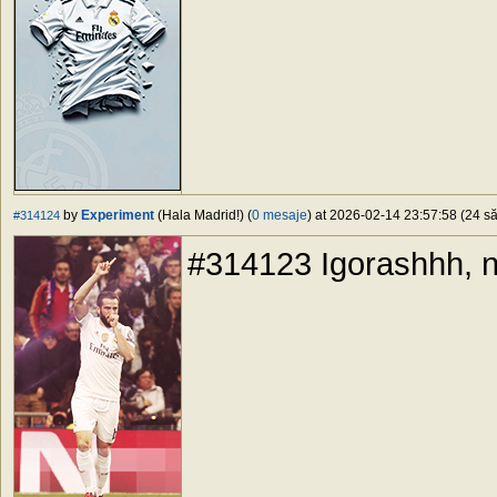
by
Experiment
(Hala Madrid!) (
0 mesaje
) at 2026-02-14 23:57:58 (24 să
#314124
#314123 Igorashhh, n