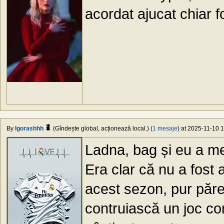
acordat ajucat chiar f
By
Igorashhh
(Gîndește global, acționează local.) (
1 mesaje
) at 2025-11-10 1
Ladna, bag și eu a me
Era clar că nu a fost 
acest sezon, pur păre
contruiască un joc co