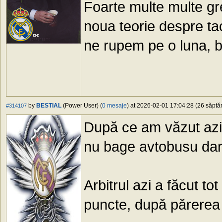
Foarte multe multe gre
noua teorie despre ta
ne rupem pe o luna, b
by
BESTIAL
(Power User) (
0 mesaje
) at 2026-02-01 17:04:28 (26 săptăm
#314107
După ce am văzut azi
nu bage avtobusu dar
Arbitrul azi a făcut to
puncte, după părerea