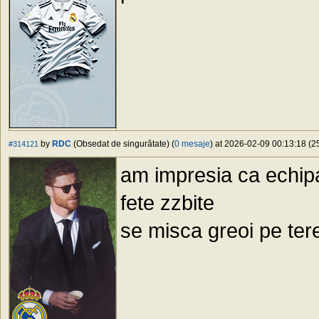
by
RDC
(Obsedat de singurătate) (
0 mesaje
) at 2026-02-09 00:13:18 (25
#314121
am impresia ca echipa
fete zzbite
se misca greoi pe ter