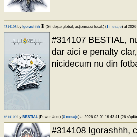
by
Igorashhh
(Gîndește global, acționează local.) (
1 mesaje
) at 2026
#314108
#314107 BESTIAL, nu 
dar aici e penalty clar
nicidecum nu din fotba
by
BESTIAL
(Power User) (
0 mesaje
) at 2026-02-01 19:43:41 (26 săptăm
#314109
#314108 Igorashhh, ce