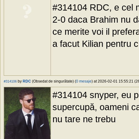
#314104 RDC, e cel ma
2-0 daca Brahim nu da
ce merite voi il prefe
a facut Kilian pentru 
by
RDC
(Obsedat de singurătate) (
0 mesaje
) at 2026-02-01 15:55:21 (26
#314106
#314104 snyper, eu p
supercupă, oameni care
nu tare ne trebu