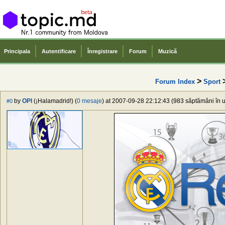
Principala
Autentificare
Înregistrare
Forum
Muzică
>
Forum Index
Sport
by
OPI
(¡Halamadrid!) (
0 mesaje
) at 2007-09-28 22:12:43 (983 săptămâni în u
#0