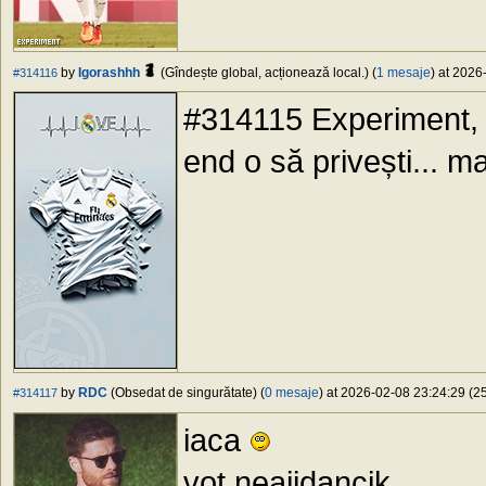
by
Igorashhh
(Gîndește global, acționează local.) (
1 mesaje
) at 2026
#314116
#314115 Experiment, l
end o să privești... m
by
RDC
(Obsedat de singurătate) (
0 mesaje
) at 2026-02-08 23:24:29 (25
#314117
iaca
vot neajidancik