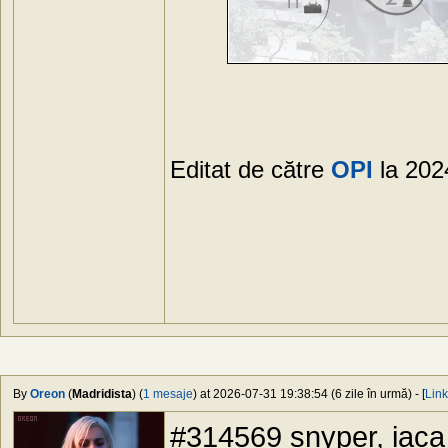
Editat de către
OPI
la 202
By
Oreon
(
Madridista
) (
1 mesaje
) at 2026-07-31 19:38:54 (6 zile în urmă) - [
Link
#314569 snyper, iaca a