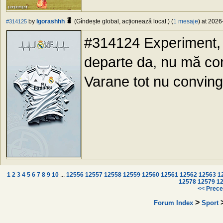
by
Igorashhh
(Gîndește global, acționează local.) (
1 mesaje
) at 2026
#314125
#314124 Experiment, 
departe da, nu mă con
Varane tot nu conving
1
2
3
4
5
6
7
8
9
10
...
12556
12557
12558
12559
12560
12561
12562
12563
1
12578
12579
1
<< Prece
>
Forum Index
Sport