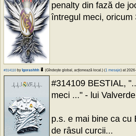
penalty din fază de jo
întregul meci, oricum 
by
Igorashhh
(Gîndește global, acționează local.) (
1 mesaje
) at 2026
#314110
#314109 BESTIAL, "...
meci ..." - lui Valverd
p.s. e mai bine ca cu 
de râsul curcii...