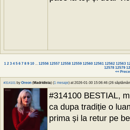
1
2
3
4
5
6
7
8
9
10
...
12556
12557
12558
12559
12560
12561
12562
12563
1
12578
12579
1
<< Prece
by
Oreon
(
Madridista
) (
1 mesaje
) at 2026-01-30 15:06:46 (26 săptămâni 
#314101
#314100 BESTIAL, moti
ca dupa tradiție o lua
prima și la retur pe b