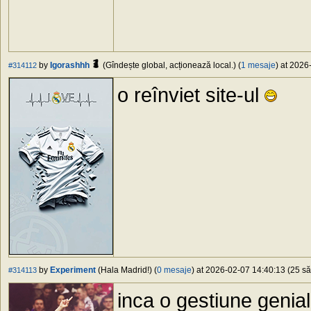
by
Igorashhh
(Gîndește global, acționează local.) (
1 mesaje
) at 2026
#314112
o reînviet site-ul
by
Experiment
(Hala Madrid!) (
0 mesaje
) at 2026-02-07 14:40:13 (25 să
#314113
inca o gestiune geniala