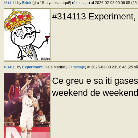
by
Erick
(¡La 15-a ya esta aquí!) (
0 mesaje
) at 2026-02-08 00:06:05 (25 
#314114
#314113 Experiment, 
by
Experiment
(Hala Madrid!) (
0 mesaje
) at 2026-02-08 23:16:46 (25 să
#314115
Ce greu e sa iti gasest
weekend de weeken