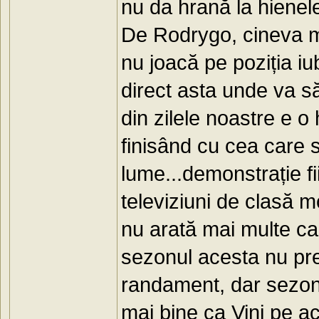
nu da hrană la hienele
De Rodrygo, cineva ma
nu joacă pe poziția iu
direct asta unde va să
din zilele noastre e 
finisând cu cea care 
lume...demonstrație fi
televiziuni de clasă mo
nu arată mai multe ca
sezonul acesta nu pr
randament, dar sezonu
mai bine ca Vini pe a