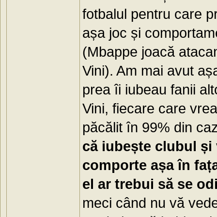
fotbalul pentru care pr
așa joc și comportamen
(Mbappe joacă atacant
Vini). Am mai avut aș
prea îi iubeau fanii al
Vini, fiecare care vre
păcălit în 99% din cazu
că iubește clubul și
comporte așa în faț
el ar trebui să se o
meci când nu vă vede 