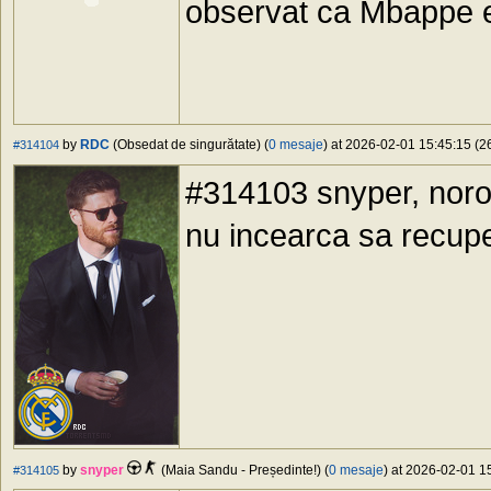
observat ca Mbappe e
by
RDC
(Obsedat de singurătate) (
0 mesaje
) at 2026-02-01 15:45:15 (26
#314104
#314103 snyper, noroc 
nu incearca sa recupe
by
snyper
(Maia Sandu - Președinte!) (
0 mesaje
) at 2026-02-01 15
#314105