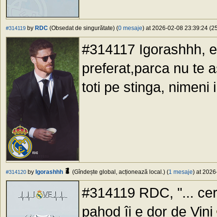
by
RDC
(Obsedat de singurătate) (
0 mesaje
) at 2026-02-08 23:39:24 (25
#314119
#314117 Igorashhh, ei
preferat,parca nu te 
toti pe stinga, nimeni 
by
Igorashhh
(Gîndește global, acționează local.) (
1 mesaje
) at 2026
#314120
#314119 RDC, "... cerep
pahod îi e dor de Vini