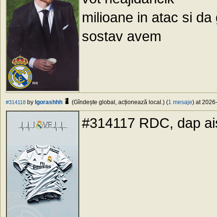
milioane in atac si da 
sostav avem
by
Igorashhh
(Gîndește global, acționează local.) (
1 mesaje
) at 2026
#314118
#314117 RDC, dap ais