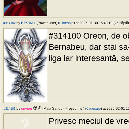
by
BESTIAL
(Power User) (
0 mesaje
) at 2026-01-30 15:49:19 (26 săptăm
#314102
#314100 Oreon, de ob
Bernabeu, dar stai sa
liga iar interesantă, s
by
snyper
(Maia Sandu - Președinte!) (
0 mesaje
) at 2026-02-01 15
#314103
Privesc meciul de vr