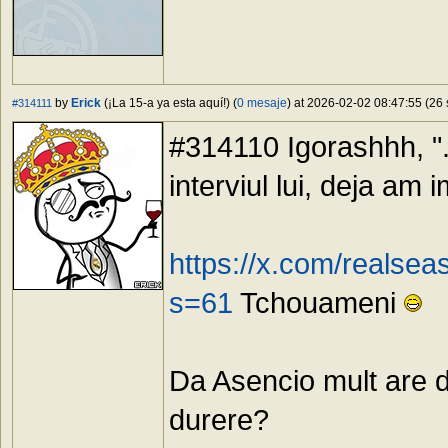
by
Erick
(¡La 15-a ya esta aquí!) (
0 mesaje
) at 2026-02-02 08:47:55 (26 
#314111
#314110 Igorashhh, "...
interviul lui, deja am
https://x.com/reals
s=61
Tchouameni
Da Asencio mult are de
durere?