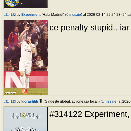
by
Experiment
(Hala Madrid!) (
0 mesaje
) at 2026-02-14 22:24:23 (24 să
#314122
ce penalty stupid.. iar
by
Igorashhh
(Gîndește global, acționează local.) (
1 mesaje
) at 2026
#314123
#314122 Experiment, s