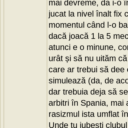
mai devreme, da i-o î
jucat la nivel înalt fi
momentul când l-o bar
dacă joacă 1 la 5 mec
atunci e o minune, co
urât și să nu uităm c
care ar trebui să dee
simulează (da, de aco
dar trebuia deja să se
arbitri în Spania, mai
rasizmul ista umflat în
Unde tu iubești clubul