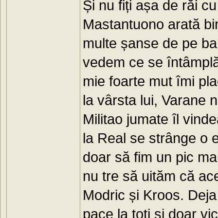
Și nu fiți așa de răi cu
Mastantuono arată bini
multe șanse de pe banc
vedem ce se întâmplă 
mie foarte mut îmi pl
la vârsta lui, Varane 
Militao jumate îl vin
la Real se strânge o e
doar să fim un pic mai
nu tre să uităm că ac
Modric și Kroos. Deja 
pace la toți și doar vict