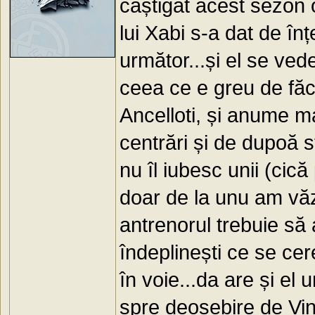
câștigat acest sezon o
lui Xabi s-a dat de î
următor...și el se ve
ceea ce e greu de făc
Ancelloti, și anume m
centrări și de dupoă s
nu îl iubesc unii (cic
doar de la unu am văz
antrenorul trebuie să
îndeplinești ce se cere
în voie...da are și el 
spre deosebire de Vin