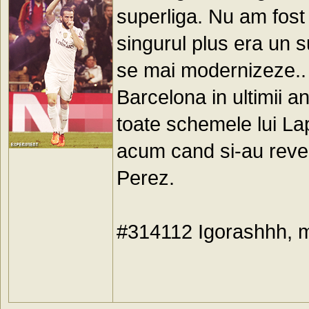
superliga. Nu am fost
singurul plus era un s
se mai modernizeze.. d
Barcelona in ultimii an
toate schemele lui Lap
acum cand si-au reveni
Perez.
#314112 Igorashhh, 