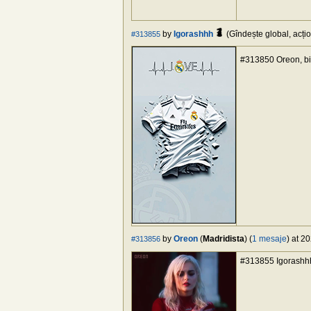
by
Igorashhh
(Gîndește global, acțio
#313855
#313850 Oreon, bi
by
Oreon
(
Madridista
) (
1 mesaje
) at 2
#313856
#313855 Igorashhh