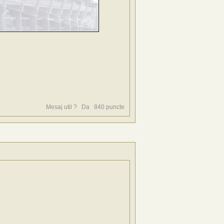
Mesaj util ?
Da
840
puncte