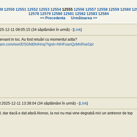
49
12550
12551
12552
12553
12554
12555
12556
12557
12558
12559
12560
12
12578
12579
12580
12581
12582
12583
12584
<< Precedenta
Următoarea >>
025-12-11 08:05:15 (34 săptămâni în urmă) - [
Link
]
rvant in loc. Au fost reluări cu momentul adta?
agram.com/reel/DSGNt0hiHnq/?igsh=NHFoanQzMnRseGpl
at 2025-12-11 13:38:04 (34 săptămâni în urmă) - [
Link
]
, dar dacă e dat afară Alonso, la noi nu mai vine degrabă nici un antrenor de top