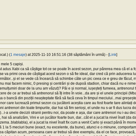
cal.) (
1 mesaje
) at 2025-11-10 16:51:16 (38 săptămâni în urmă) - [
Link
]
 mele 5 capiși.
ost adus Xabi ca să câștige tot ce se poate în acest sezon, pur părerea mea că el a 
se va primi ceva de câștigat acest sezon o să fie ideal, dar cred că prin aducerea lu
mător...și el se vede că încearcă să schimbe câte un pic ceea ce e greu de făcut, m
 mai facem nimic, 0 presing și centrări și de dupoă stadion, chiar dacă nu e nimeni 
emulțumiri doar de la unu am văzut)? Păi e și normal, iușeșteți fumeea, antrenorul 
cere de ce ar trebui să antrenorul să îți intre în voie...da are și el unele principii (M
o bancă din poziții neașteptate fără să facă ceva în timpul meciului...mai greșește 
nor care lucrează primul sezon cu jucătorii aceștia care au fost foarte tare alintați d
ni antrenori din toate timpurile, dar hai să fim serioși, el unde nu s-ar fi dus lucra
...i-a unele decizii stranii pentru noi, da poate e așa, dar care antrenori nu i-au deci
 hai să analizăm, Vini e un jucător foarte bun, dar...cât el a jucat la nivel înalt (da
ema..blablabla), el a jucat la nivel înalt fix cum a venit Carlo și exact până în mom
 1 la 5 meciuri bune (exact, nu excelente, da bune), atunci e o minune, comportamen
-lea căpitan acum, persoana care ar trebui să dee exemplu, da el ce face, provoacă,