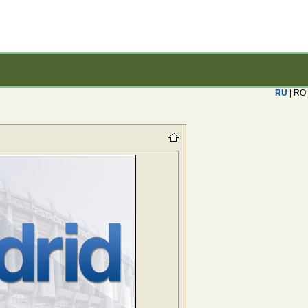
RU
| RO