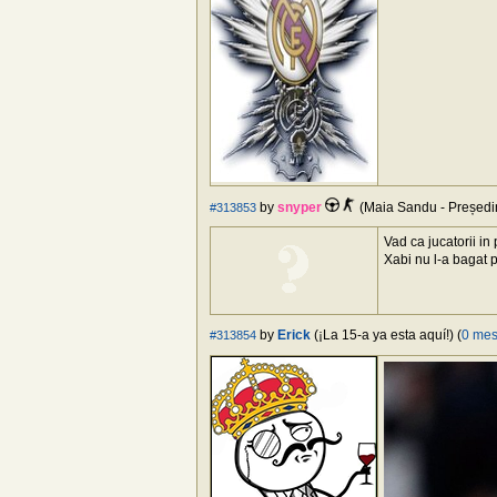
by
snyper
(Maia Sandu - Președin
#313853
Vad ca jucatorii in
Xabi nu l-a bagat 
by
Erick
(¡La 15-a ya esta aquí!) (
0 mes
#313854