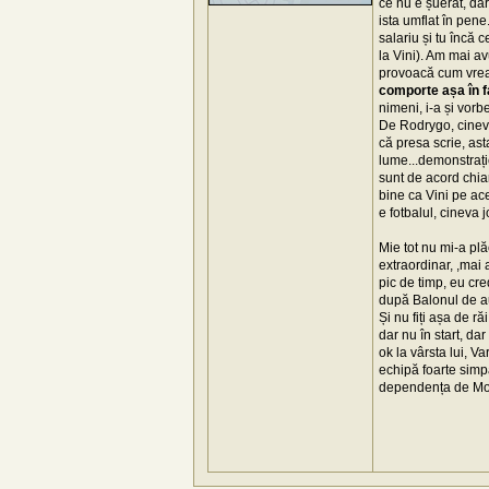
ce nu e șuerat, dar
ista umflat în pene
salariu și tu încă 
la Vini). Am mai av
provoacă cum vrea ș
comporte așa în f
nimeni, i-a și vorb
De Rodrygo, cineva
că presa scrie, as
lume...demonstrație
sunt de acord chia
bine ca Vini pe ac
e fotbalul, cineva 
Mie tot nu mi-a plă
extraordinar, ,mai 
pic de timp, eu cr
după Balonul de au
Și nu fiți așa de r
dar nu în start, d
ok la vârsta lui, V
echipă foarte simpa
dependența de Modri