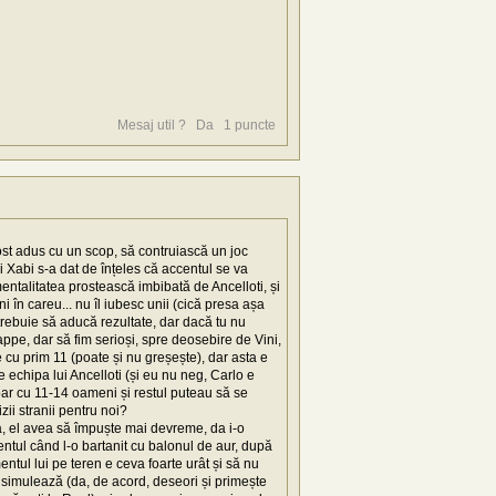
Mesaj util ?
Da
1
puncte
fost adus cu un scop, să contruiască un joc
i Xabi s-a dat de înțeles că accentul se va
entalitatea prostească imbibată de Ancelloti, și
în careu... nu îl iubesc unii (cică presa așa
trebuie să aducă rezultate, dar dacă tu nu
bappe, dar să fim serioși, spre deosebire de Vini,
cu prim 11 (poate și nu greșește), dar asta e
e echipa lui Ancelloti (și eu nu neg, Carlo e
 doar cu 11-14 oameni și restul puteau să se
zii stranii pentru noi?
 da, el avea să împuște mai devreme, da i-o
entul când l-o bartanit cu balonul de aur, după
tul lui pe teren e ceva foarte urât și să nu
 simulează (da, de acord, deseori și primește