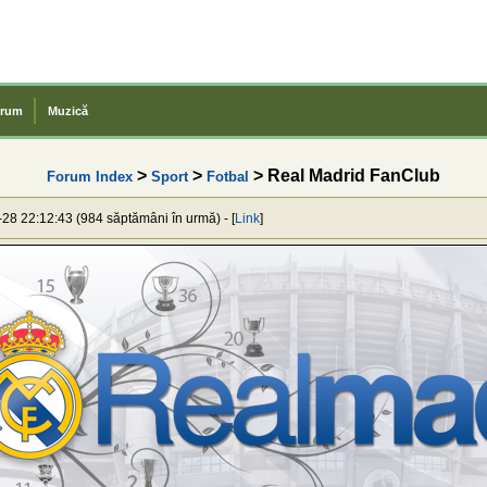
rum
Muzică
>
>
> Real Madrid FanClub
Forum Index
Sport
Fotbal
-28 22:12:43 (984 săptămâni în urmă) - [
Link
]