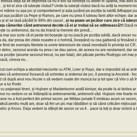
 trebuia deja să se deprindă că nu e tolc să vorbești cu arbitri în Spania, mai ales 
... și tot el zice că iubește clubul? Unde tu iubești clubul dacă nu arăți la moment ni
ceri mărire cu așa joc și comportament și asta jucând pe poziția ta iubită (Mbappe jo
ut așa jucători ca Pepe și Ramos, pe care nu prea îi iubeau fanii altor echipe, dar adv
i el se lasă păcălit în 99% din cazuri...
și nu poate un jucător care zice că iubeșt
ața cămerilor când antrenorul decide că el ar trebui să se odihnească!!!
Dacă nu
ește cu antrenorul, da nu da hrană la hienele din presă...
 mai sus scrie că el peste tot boșește cp nu joacă pe poziția iubită, dacă sincer nu 
ta da, dar presa din zilele noastre e o hohmă, începând cu cea galbenă și finisând
 fiind de exemplu titrelele la unele televiziuni de clasă mondială în privința lui CR
r deloc, sezonul acesta nu prea i se dau șance, de aceea nu are randament, dar sez
ea poziție (anume sezonul trecut, nu per total), din păcate pentru Rodrygo cel mai pr
joacă, cineva nu...
cut cum echipa a abordat meciurile cu ATM, Liver și Rayo, dar e imposibil să ai antr
ales că antrenorul încearcă să schimbe și sistemul de joc, 0 presing la Anceloti - înc
ed că după anul nou încole o să vedem roade din munca lui și tot sper că Vini o să î
r a lui Rodri.
ăi cu pațanașii tineri, și Hujisen și Mastantuono arată binișor, da poate la al doilea 
ar noi nu vedem ce se întâmplă la antrenamente, antrenorii văd. Hujisen mie foarte m
arane nu a fost perfect din primul sezon, pe Militao jumate îl vindeau acum un sezon
tică pentru mulți ani, doar să fim un pic mai răbdători și să când criticăm mijlocași
c și Kroos. Deja vedem la sfârșit de sezon ce va fi... pace la toți și doar victorii a lu