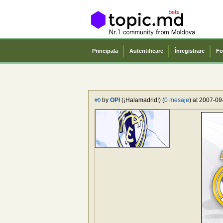
Principala
Autentificare
Înregistrare
Fo
by
OPI
(¡Halamadrid!) (
0 mesaje
) at 2007-09
#0