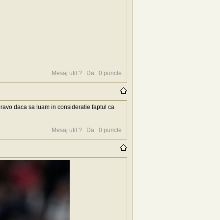
Mesaj util ?
Da
0
puncte
 bravo daca sa luam in consideratie faptul ca
Mesaj util ?
Da
0
puncte