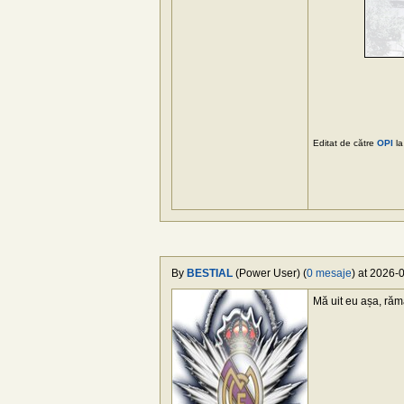
Editat de către
OPI
la
By
BESTIAL
(Power User) (
0 mesaje
) at 2026-0
Mă uit eu așa, răm