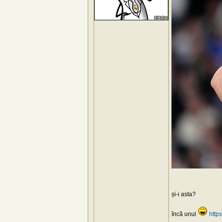
și-i asta?
încă unul
http