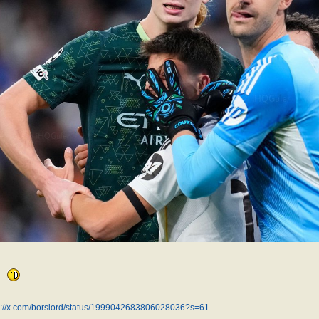
s://x.com/borslord/status/1999042683806028036?s=61