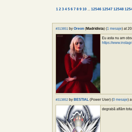
1
2
3
4
5
6
7
8
9
10
...
12546
12547
12548
125
by
Oreon
(
Madridista
) (
1 mesaje
) at 2
#313851
Eu asta nu am obse
https://www.inst
by
BESTIAL
(Power User) (
0 mesaje
) 
#313852
degrabă aflăm totul