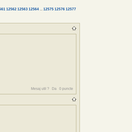
561
12562
12563
12564
...
12575
12576
12577
Mesaj util ?
Da
0
puncte