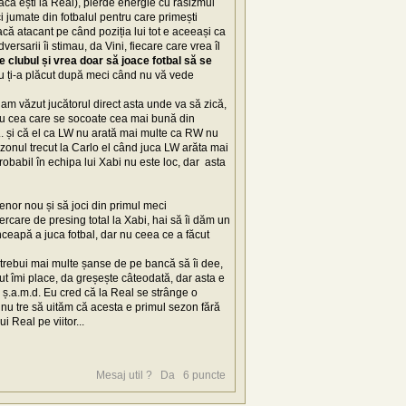
dacă ești la Real), pierde energie cu rasizmul
ci jumate din fotbalul pentru care primești
acă atacant pe când poziția lui tot e aceeași ca
ersarii îi stimau, da Vini, fiecare care vrea îl
e clubul și vrea doar să joace fotbal să se
 ți-a plăcut după meci când nu vă vede
am văzut jucătorul direct asta unde va să zică,
 cu cea care se socoate cea mai bună din
... și că el ca LW nu arată mai multe ca RW nu
onul trecut la Carlo el când juca LW arăta mai
obabil în echipa lui Xabi nu este loc, dar asta
enor nou și să joci din primul meci
ercare de presing total la Xabi, hai să îi dăm un
nceapă a juca fotbal, dar nu ceea ce a făcut
ar trebui mai multe șanse de pe bancă să îi dee,
ut îmi place, da greșește câteodată, dar asta e
, ș.a.m.d. Eu cred că la Real se strânge o
i nu tre să uităm că acesta e primul sezon fără
i Real pe viitor...
Mesaj util ?
Da
6
puncte