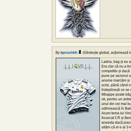
By
Igorashhh
(Gîndește global, acționează lo
Ladna, bag și eu a
Era clar că nu a f
competitiv și dacă 
pune pe sezonul ur
anume marcăm și nu
scrie, până când n
îndeplinești ce se 
Mbappe poate băga 
ok, pentru un antre
unul din cei mai bu
odihnească în Bali)
Acum tema lui Vini,
încurcat CR și Benz
aceasta dacă joacă
uităm că el e al 3