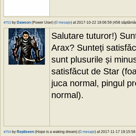
by
Dawson
(Power User) (
0 mesaje
) at 2017-10-22 18:06:59 (458 săptămâni
#753
Salutare tuturor!) Sunt
Arax? Sunteți satisfă
sunt plusurile și minu
satisfăcut de Star (fo
juca normal, pingul pr
normal).
by
Repliseen
(Hope is a waking dream) (
0 mesaje
) at 2017-11-17 19:15:58
#754