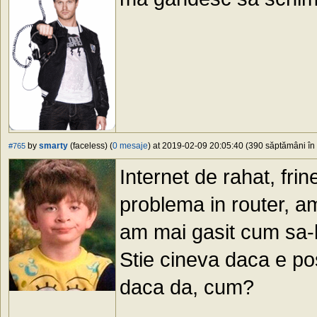
by
smarty
(faceless) (
0 mesaje
) at 2019-02-09 20:05:40 (390 săptămâni în 
#765
Internet de rahat, fri
problema in router, a
am mai gasit cum sa-l 
Stie cineva daca e pos
daca da, cum?