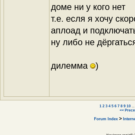
доме ни у кого нет
т.е. есля я хочу ско
аплоад и подключать
ну либо не дёргатьс
дилемма
)
1
2
3
4
5
6
7
8
9
10
..
<< Prece
>
Forum Index
Intern