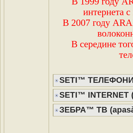
В 1999 году A
интернета с
В 2007 году ARA
волоконн
В середине тог
тел
SETI™ ТЕЛЕФОНИЯ 
SETI™ INTERNET (a
ЗЕБРА™ ТВ (apasă 