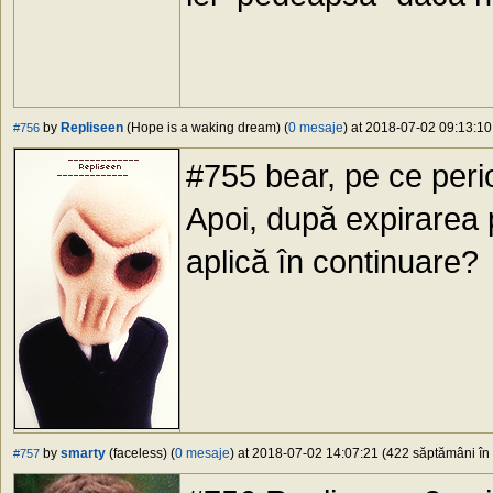
by
Repliseen
(Hope is a waking dream) (
0 mesaje
) at 2018-07-02 09:13:10
#756
#755 bear, pe ce peri
Apoi, după expirarea 
aplică în continuare?
by
smarty
(faceless) (
0 mesaje
) at 2018-07-02 14:07:21 (422 săptămâni în 
#757