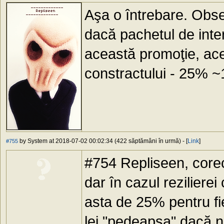
Aşa o întrebare. Obs
dacă pachetul de inter
această promoţie, ac
constractului - 25% ~1
by System at 2018-07-02 00:02:34 (422 săptămâni în urmă) - [
Link
]
#755
#754 Repliseen, core
dar în cazul rezilierei
asta de 25% pentru fi
lei "pedeapsa" dacă 