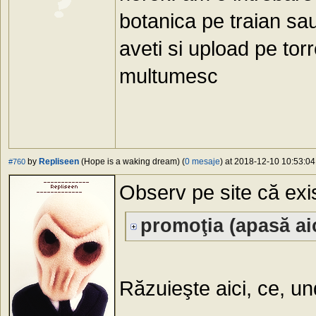
botanica pe traian sa
aveti si upload pe tor
multumesc
by
Repliseen
(Hope is a waking dream) (
0 mesaje
) at 2018-12-10 10:53:04
#760
Observ pe site că exi
promoţia (apasă aic
Răzuieşte aici, ce, u