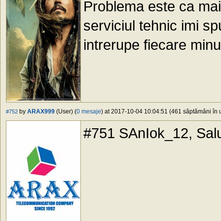
Problema este ca mai 
serviciul tehnic imi 
intrerupe fiecare min
by
ARAX999
(User) (
0 mesaje
) at 2017-10-04 10:04:51 (461 săptămâni în u
#752
#751 SAnIok_12, Salut!