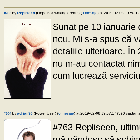
by
Repliseen
(Hope is a waking dream) (
0 mesaje
) at 2019-02-08 19:50:12
#763
Sunat pe 10 ianuarie 
nou. Mi s-a spus că v
detaliile ulterioare. Î
nu m-au contactat nime
cum lucrează serviciu 
by
adrian93
(Power User) (
0 mesaje
) at 2019-02-08 19:57:17 (390 săptămân
#764
#763 Repliseen, ultimu
mă gândesc să schimb 