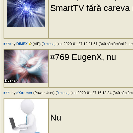
SmartTV fără careva 
by
DIMEX
(VIP) (
0 mesaje
) at 2020-01-27 12:21:51 (340 săptămâni în urm
#770
#769 EugenX, nu
by
eXtremer
(Power User) (
0 mesaje
) at 2020-01-27 16:18:34 (340 săptămâ
#771
Nu