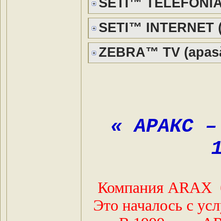
SETI™ TELEFONIA (
SETI™ INTERNET (a
ZEBRA™ TV (apasă
« АРАКС –
Компания ARAX бы
Это началось с ус