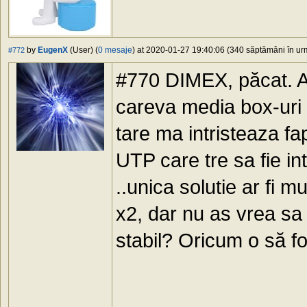
by
EugenX
(User) (
0 mesaje
) at 2020-01-27 19:40:06 (340 săptămâni în urm
#772
#770 DIMEX, păcat. A
careva media box-uri 
tare ma intristeaza fa
UTP care tre sa fie i
..unica solutie ar fi 
x2, dar nu as vrea sa 
stabil? Oricum o să fo