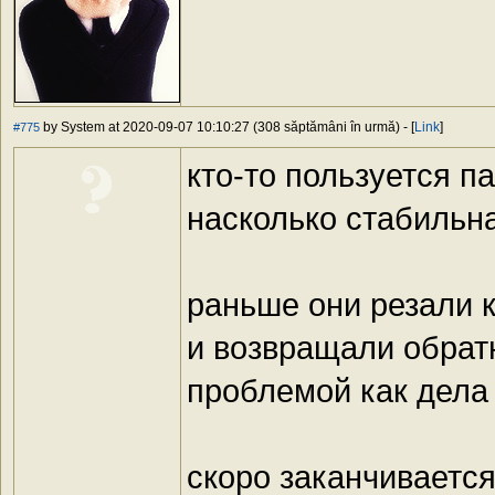
by System at 2020-09-07 10:10:27 (308 săptămâni în urmă) - [
Link
]
#775
кто-то пользуется п
насколько стабильна
раньше они резали 
и возвращали обратн
проблемой как дела
скоро заканчивается 