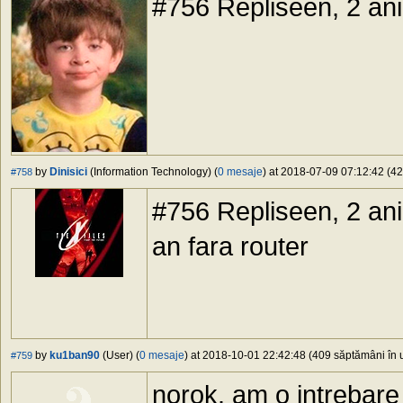
#756 Repliseen, 2 ani
by
Dinisici
(Information Technology) (
0 mesaje
) at 2018-07-09 07:12:42 (42
#758
#756 Repliseen, 2 ani
an fara router
by
ku1ban90
(User) (
0 mesaje
) at 2018-10-01 22:42:48 (409 săptămâni în u
#759
norok. am o intrebare