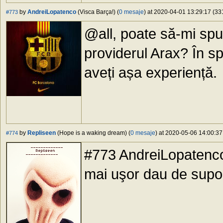
by
AndreiLopatenco
(Visca Barça!) (
0 mesaje
) at 2020-04-01 13:29:17 (331
#773
@all, poate să-mi spun
providerul Arax? În s
aveți așa experiență.
by
Repliseen
(Hope is a waking dream) (
0 mesaje
) at 2020-05-06 14:00:37
#774
#773 AndreiLopatenco,
mai uşor dau de suport