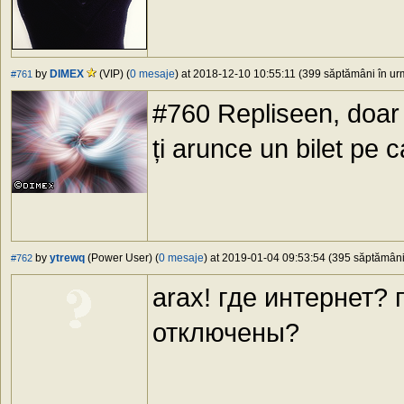
by
DIMEX
(VIP) (
0 mesaje
) at 2018-12-10 10:55:11 (399 săptămâni în urm
#761
#760 Repliseen, doar s
ți arunce un bilet pe c
by
ytrewq
(Power User) (
0 mesaje
) at 2019-01-04 09:53:54 (395 săptămâni 
#762
arax! где интернет?
отключены?