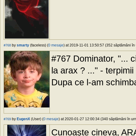
by
smarty
(faceless) (
0 mesaje
) at 2019-11-01 13:50:57 (352 săptămâni în 
#768
#767 Dominator, "... c
la arax ? ..." - terpimii
Dupa ce l-am schimb
by
EugenX
(User) (
0 mesaje
) at 2020-01-27 12:00:34 (340 săptămâni în urm
#769
Cunoaște cineva, ARA