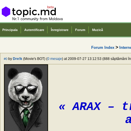
Principala
Autentificare
Înregistrare
Forum
Muzică
>
Forum Index
Intern
by
Dre!k
(Movie's BOT) (
0 mesaje
) at 2009-07-27 13:12:53 (888 săptămâni în 
#0
« ARAX – t