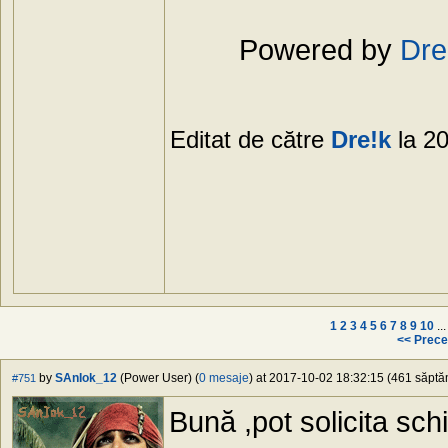
Powered by
Dre
Editat de către
Dre!k
la 2
1
2
3
4
5
6
7
8
9
10
..
<< Prece
by
SAnIok_12
(Power User) (
0 mesaje
) at 2017-10-02 18:32:15 (461 săptăm
#751
Bună ,pot solicita sc