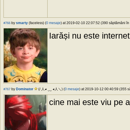
by
smarty
(faceless) (
0 mesaje
) at 2019-02-10 22:07:52 (390 săptămâni în 
#766
Iarăși nu este internet
by
Dominator
(/ 人◕ ‿‿ ◕人＼) (
0 mesaje
) at 2019-10-12 00:40:59 (355 să
#767
cine mai este viu pe a