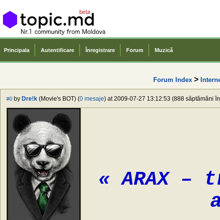
Principala
Autentificare
Înregistrare
Forum
Muzică
>
Forum Index
Intern
by
Dre!k
(Movie's BOT) (
0 mesaje
) at 2009-07-27 13:12:53 (888 săptămâni în 
#0
« ARAX – t