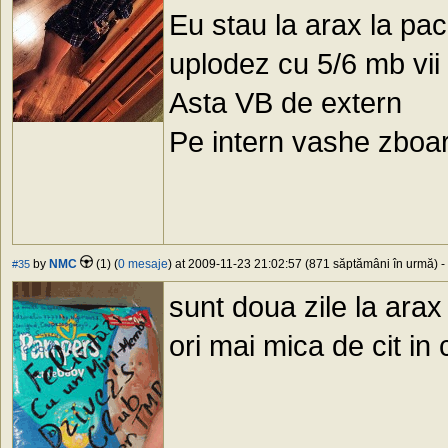
Eu stau la arax la pac
uplodez cu 5/6 mb vii 
Asta VB de extern
Pe intern vashe zboa
by
NMC
(1) (
0 mesaje
) at 2009-11-23 21:02:57 (871 săptămâni în urmă) - 
#35
sunt doua zile la arax
ori mai mica de cit in 