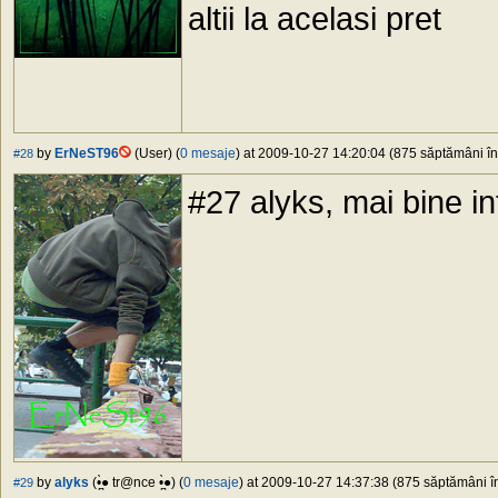
altii la acelasi pret
by
ErNeST96
(User) (
0 mesaje
) at 2009-10-27 14:20:04 (875 săptămâni în 
#28
#27 alyks, mai bine int
by
alyks
(•̪̀● tr@nce •̪̀●) (
0 mesaje
) at 2009-10-27 14:37:38 (875 săptămâni în
#29