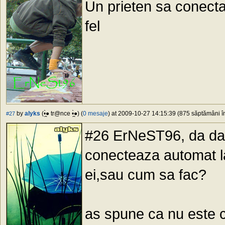
Un prieten sa conectat
fel
by
alyks
(•̪̀● tr@nce •̪̀●) (
0 mesaje
) at 2009-10-27 14:15:39 (875 săptămâni în
#27
#26 ErNeST96, da dac
conecteaza automat l
ei,sau cum sa fac?
as spune ca nu este ci