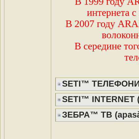
В 1999 году A
интернета с
В 2007 году ARA
волоконн
В середине тог
тел
SETI™ ТЕЛЕФОНИЯ 
SETI™ INTERNET (a
ЗЕБРА™ ТВ (apasă 