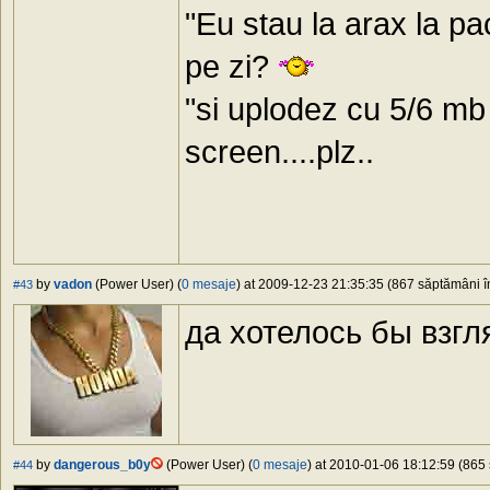
"Eu stau la arax la pa
pe zi?
"si uplodez cu 5/6 mb 
screen....plz..
by
vadon
(Power User) (
0 mesaje
) at 2009-12-23 21:35:35 (867 săptămâni în
#43
да хотелось бы взгл
by
dangerous_b0y
(Power User) (
0 mesaje
) at 2010-01-06 18:12:59 (865 
#44