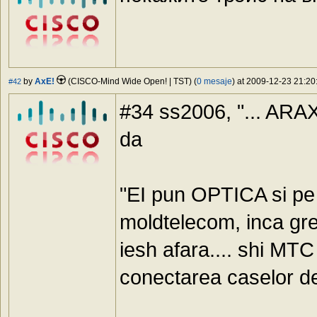
by
AxE!
(CISCO-Mind Wide Open! | TST) (
0 mesaje
) at 2009-12-23 21:20
#42
#34 ss2006, "... ARAX 
da
"EI pun OPTICA si pe 
moldtelecom, inca gr
iesh afara.... shi MT
conectarea caselor de 