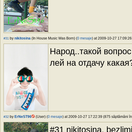
by
nikitosina
(In House Music Was Born) (
0 mesaje
) at 2009-10-27 17:09:26
#31
Народ..такой вопрос
лей на отдачу какая
by
ErNeST96
(User) (
0 mesaje
) at 2009-10-27 17:22:39 (875 săptămâni în 
#32
#31 nikitosina, bezlim