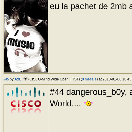
eu la pachet de 2mb 
by
AxE!
(CISCO-Mind Wide Open! | TST) (
0 mesaje
) at 2010-01-06 18:45
#45
#44 dangerous_b0y, ai
World....