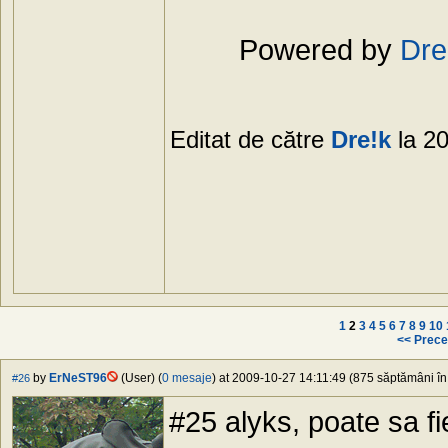
Powered by
Dre
Editat de către
Dre!k
la 2
1
2
3
4
5
6
7
8
9
10
<< Prece
by
ErNeST96
(User) (
0 mesaje
) at 2009-10-27 14:11:49 (875 săptămâni în 
#26
#25 alyks, poate sa f