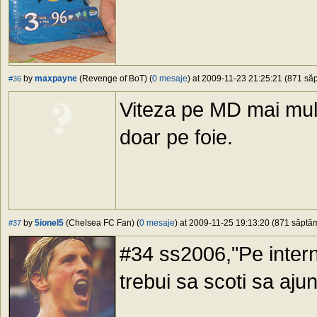
by
maxpayne
(Revenge of BoT) (
0 mesaje
) at 2009-11-23 21:25:21 (871 săp
#36
Viteza pe MD mai mul
doar pe foie.
by
5ionel5
(Chelsea FC Fan) (
0 mesaje
) at 2009-11-25 19:13:20 (871 săptăm
#37
#34 ss2006,"Pe inter
trebui sa scoti sa aju