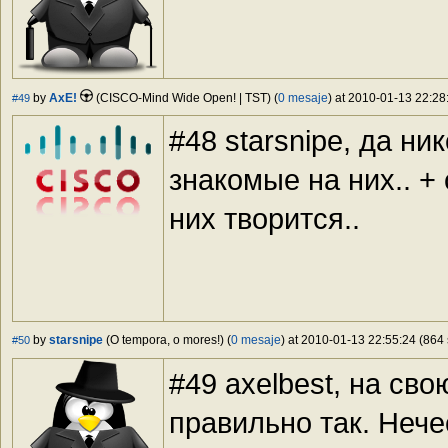
by
AxE!
(CISCO-Mind Wide Open! | TST) (
0 mesaje
) at 2010-01-13 22:28
#49
#48 starsnipe, да ни
знакомые на них.. +
них творится..
by
starsnipe
(O tempora, o mores!) (
0 mesaje
) at 2010-01-13 22:55:24 (864 
#50
#49 axelbest, на св
правильно так. Нече