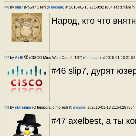
by
slip7
(Power User) (
0 mesaje
) at 2010-01-13 21:50:02 (864 săptămâni în 
#46
Народ, кто что внят
by
AxE!
(CISCO-Mind Wide Open! | TST) (
0 mesaje
) at 2010-01-13 21:52
#47
#46 slip7, дурят юзер
by
starsnipe
(O tempora, o mores!) (
0 mesaje
) at 2010-01-13 21:54:28 (864 
#48
#47 axelbest, а ты 