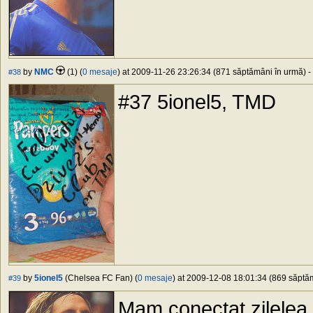
by
NMC
(1) (
0 mesaje
) at 2009-11-26 23:26:34 (871 săptămâni în urmă) - 
#38
#37 5ionel5, TMD
by
5ionel5
(Chelsea FC Fan) (
0 mesaje
) at 2009-12-08 18:01:34 (869 săptăm
#39
Mam conectat zilelea 