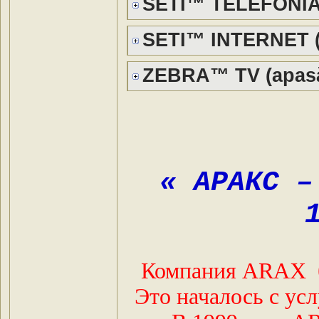
SETI™ TELEFONIA (
SETI™ INTERNET (a
ZEBRA™ TV (apasă
« АРАКС –
Компания ARAX бы
Это началось с ус