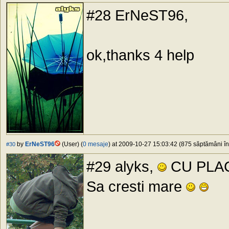
#28 ErNeST96,
ok,thanks 4 help
by
ErNeST96
(User) (
0 mesaje
) at 2009-10-27 15:03:42 (875 săptămâni în 
#30
#29 alyks,
CU PLA
Sa cresti mare