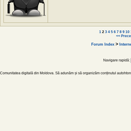
1
2
3
4
5
6
7
8
9
10
<< Prece
>
Forum Index
Intern
Navigare rapidă:
Comunitatea digitală din Moldova. Să adunăm și să organizăm conținutul autohton d