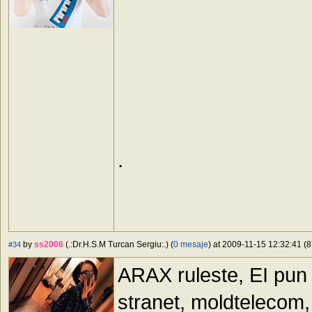
.
by
ss2006
(.:Dr.H.S.M Turcan Sergiu:.) (
0 mesaje
) at 2009-11-15 12:32:41 (8
#34
ARAX ruleste, EI pun
stranet, moldtelecom,