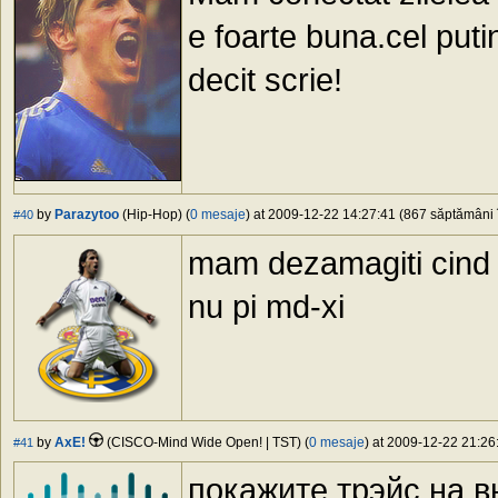
e foarte buna.cel puti
decit scrie!
by
Parazytoo
(Hip-Hop) (
0 mesaje
) at 2009-12-22 14:27:41 (867 săptămâni î
#40
mam dezamagiti cind 
nu pi md-xi
by
AxE!
(CISCO-Mind Wide Open! | TST) (
0 mesaje
) at 2009-12-22 21:26
#41
покажите трэйс на вн