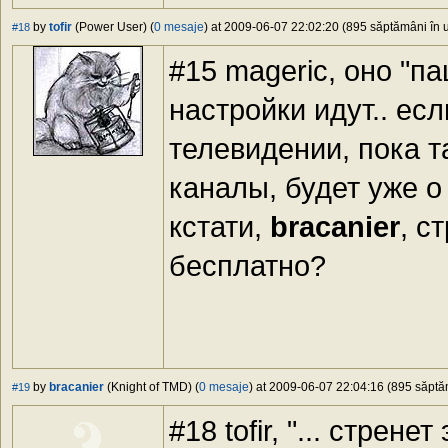
by
tofir
(Power User) (
0 mesaje
) at 2009-06-07 22:02:20 (895 săptămâni în u
#18
#15 mageric, оно "п
настройки идут.. ес
телевидении, пока т
каналы, будет уже о 
кстати,
bracanier
, с
бесплатно?
by
bracanier
(Knight of TMD) (
0 mesaje
) at 2009-06-07 22:04:16 (895 săptăm
#19
#18 tofir, "... стрен