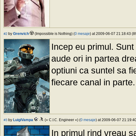
by
Grenvich
(Impossible is Nothing) (
0 mesaje
) at 2009-06-07 21:18:43 (8
#2
Incep eu primul. Sunt
aude ori in partea dre
optiuni ca suntel sa 
fiecare canal in parte
by
LuigiVampa
(» C.I.C. Engineer «) (
0 mesaje
) at 2009-06-07 21:19:40
#3
In primul rind vreau sa