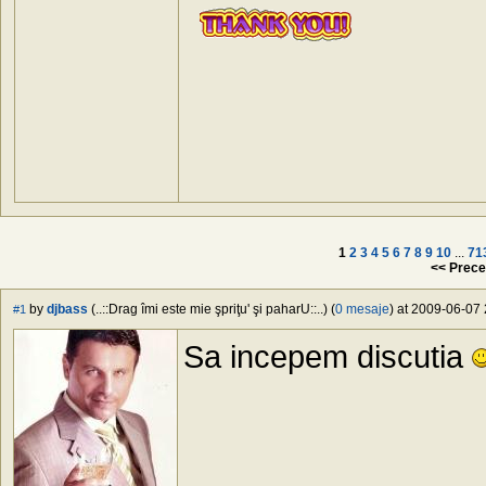
1
2
3
4
5
6
7
8
9
10
...
71
<< Prece
by
djbass
(..::Drag îmi este mie şpriţu' şi paharU::..) (
0 mesaje
) at 2009-06-07 
#1
Sa incepem discutia