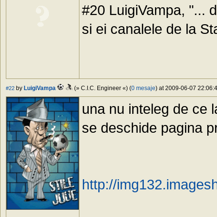
#20 LuigiVampa, "... 
si ei canalele de la St
by
LuigiVampa
(» C.I.C. Engineer «) (
0 mesaje
) at 2009-06-07 22:06:4
#22
una nu inteleg de ce 
se deschide pagina pr
http://img132.images