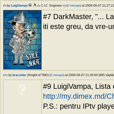
by
LuigiVampa
(» C.I.C. Engineer «) (
0 mesaje
) at 2009-06-07 21:27:21
#9
#7 DarkMaster, "... La
iti este greu, da vre-u
by
bracanier
(Knight of TMD) (
0 mesaje
) at 2009-06-07 21:30:00 (895 săptăm
#10
#9 LuigiVampa, Lista 
http://my.dimex.md/C
P.S.: pentru IPtv play