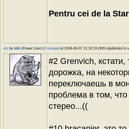
Pentru cei de la Sta
by
tofir
(Power User) (
0 mesaje
) at 2009-06-07 21:32:28 (895 săptămâni în u
#11
#2 Grenvich, кстати,
дорожка, на некотор
переключаешь в моно
проблема в том, что
стерео...((
#10 bracanier, это т