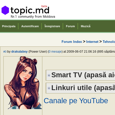
Principala
Autentificare
Înregistrare
Forum
Muzică
>
>
Forum Index
Internet
Tehnolo
by
drakulaboy
(Power User) (
0 mesaje
) at 2009-06-07 21:06:16 (895 săptămân
#0
Smart TV (apasă ai
Linkuri utile (apasă
Canale pe YouTube