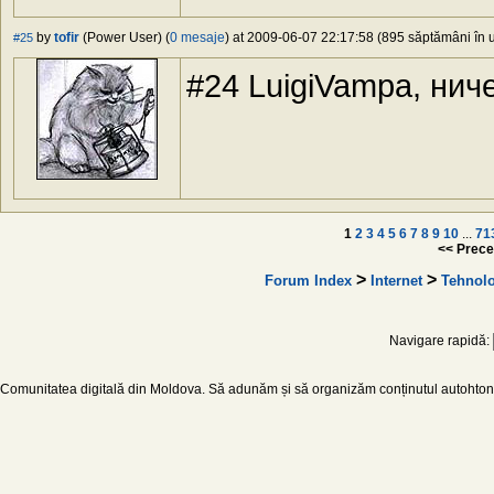
by
tofir
(Power User) (
0 mesaje
) at 2009-06-07 22:17:58 (895 săptămâni în u
#25
#24 LuigiVampa, нич
1
2
3
4
5
6
7
8
9
10
...
71
<< Prece
>
>
Forum Index
Internet
Tehnolo
Navigare rapidă:
Comunitatea digitală din Moldova. Să adunăm și să organizăm conținutul autohton d