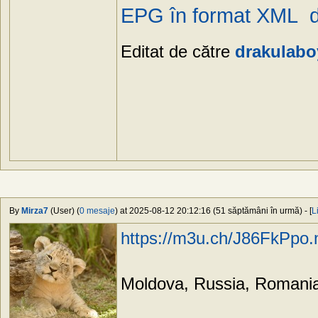
EPG în format XML 
Editat de către
drakulabo
By
Mirza7
(User) (
0 mesaje
) at 2025-08-12 20:12:16 (51 săptămâni în urmă) - [
L
https://m3u.ch/J86FkPpo
Moldova, Russia, Romania