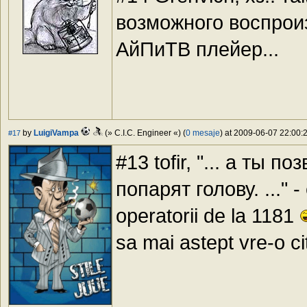
возможного воспроизв
АйПиТВ плейер...
by
LuigiVampa
(» C.I.C. Engineer «) (
0 mesaje
) at 2009-06-07 22:00:2
#17
#13 tofir, "... а ты 
попарят голову. ..." - 
operatorii de la 1181
sa mai astept vre-o ci