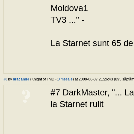
Moldova1
TV3 ..." -
La Starnet sunt 65 de
by
bracanier
(Knight of TMD) (
0 mesaje
) at 2009-06-07 21:26:43 (895 săptămâ
#8
#7 DarkMaster, "... La
la Starnet rulit