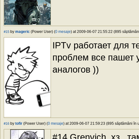
by
mageric
(Power User) (
0 mesaje
) at 2009-06-07 21:55:22 (895 săptămâni 
#15
IPTv работает для те
проблем все пашет у
аналогов ))
by
tofir
(Power User) (
0 mesaje
) at 2009-06-07 21:59:23 (895 săptămâni în u
#16
#14 Grenvich, хз.. 