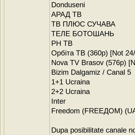
Donduseni
АРАД ТВ
ТВ ПЛЮС СУЧАВА
ТЕЛЕ БОТОШАНЬ
РН ТВ
Орбіта ТВ (360p) [Not 24/
Nova TV Brasov (576p) [N
Bizim Dalgamiz / Canal 5
1+1 Ucraina
2+2 Ucraina
Inter
Freedom (FREEДOM) (UA
Dupa posibilitate canale no