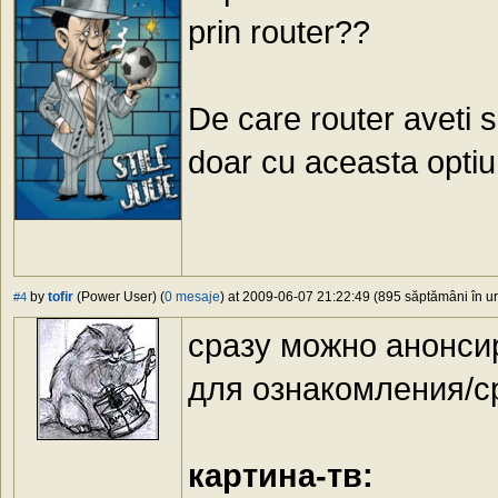
prin router??
De care router aveti 
doar cu aceasta optiu
by
tofir
(Power User) (
0 mesaje
) at 2009-06-07 21:22:49 (895 săptămâni în ur
#4
сразу можно анонси
для ознакомления/с
картина-тв: