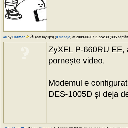
by
Cramer
(eat my lips) (
0 mesaje
) at 2009-06-07 21:24:39 (895 săptăm
#6
ZyXEL P-660RU EE, a
pornește video.
Modemul e configurat 
DES-1005D și deja de 