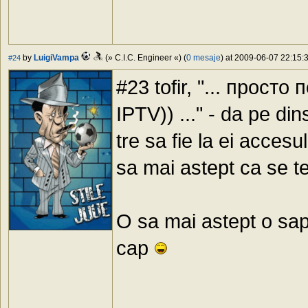
by
LuigiVampa
(» C.I.C. Engineer «) (
0 mesaje
) at 2009-06-07 22:15:3
#24
#23 tofir, "... прос
IPTV)) ..." - da pe din
tre sa fie la ei accesu
sa mai astept ca se t
O sa mai astept o sapt
cap