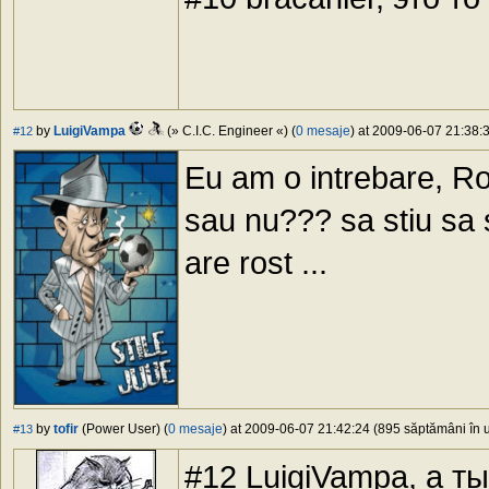
by
LuigiVampa
(» C.I.C. Engineer «) (
0 mesaje
) at 2009-06-07 21:38:3
#12
Eu am o intrebare, Ro
sau nu??? sa stiu sa 
are rost ...
by
tofir
(Power User) (
0 mesaje
) at 2009-06-07 21:42:24 (895 săptămâni în u
#13
#12 LuigiVampa, а т