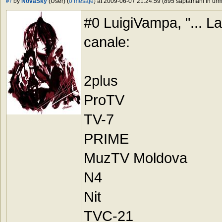
by
NovaSky
(User) (
0 mesaje
) at 2009-06-07 21:24:59 (895 săptămâni în urmă
#7
#0 LuigiVampa, "... L
canale:
2plus
ProTV
TV-7
PRIME
MuzTV Moldova
N4
Nit
TVC-21