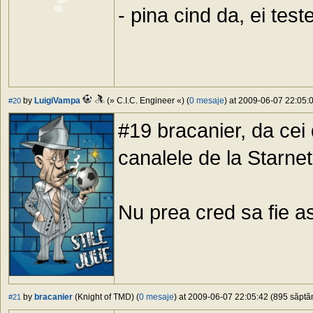
- pina cind da, ei te
by
LuigiVampa
(» C.I.C. Engineer «) (
0 mesaje
) at 2009-06-07 22:05:0
#20
#19 bracanier, da cei 
canalele de la Starne
Nu prea cred sa fie ast
by
bracanier
(Knight of TMD) (
0 mesaje
) at 2009-06-07 22:05:42 (895 săptăm
#21