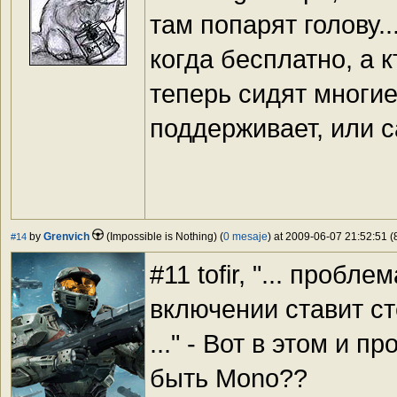
там попарят голову.
когда бесплатно, а к
теперь сидят многие
поддерживает, или с
by
Grenvich
(Impossible is Nothing) (
0 mesaje
) at 2009-06-07 21:52:51 (
#14
#11 tofir, "... пробл
включении ставит сте
..." - Вот в этом и 
быть Mono??