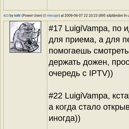
by
tofir
(Power User) (
0 mesaje
) at 2009-06-07 22:10:23 (895 săptămâni în u
#23
#17 LuigiVampa, по 
для приема, а для п
помогаешь смотреть 
держать дожен, прос
очередь с IPTV))
#22 LuigiVampa, кст
а когда стало открыв
иногда))