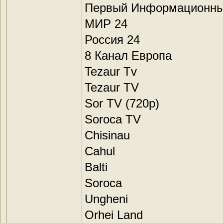
Первый Информационны
МИР 24
Россия 24
8 Канал Европа
Tezaur Tv
Tezaur TV
Sor TV (720p)
Soroca TV
Chisinau
Cahul
Balti
Soroca
Ungheni
Orhei Land