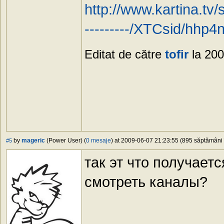
http://www.kartina.tv/
---------/XTCsid/hhp
Editat de către
tofir
la 200
by
mageric
(Power User) (
0 mesaje
) at 2009-06-07 21:23:55 (895 săptămâni î
#5
так эт что получает
смотреть каналы?