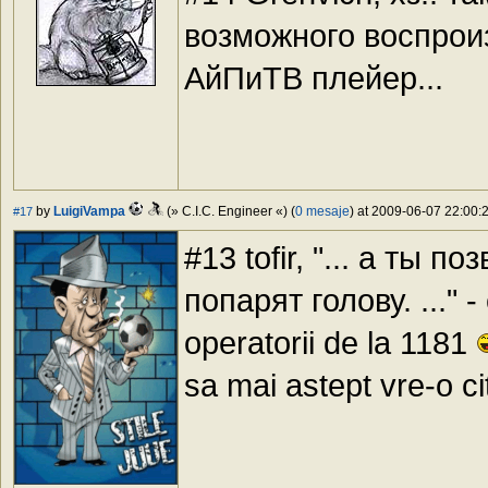
возможного воспроизв
АйПиТВ плейер...
by
LuigiVampa
(» C.I.C. Engineer «) (
0 mesaje
) at 2009-06-07 22:00:2
#17
#13 tofir, "... а ты 
попарят голову. ..." - 
operatorii de la 1181
sa mai astept vre-o ci