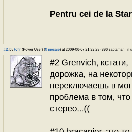
Pentru cei de la Sta
by
tofir
(Power User) (
0 mesaje
) at 2009-06-07 21:32:28 (896 săptămâni în u
#11
#2 Grenvich, кстати,
дорожка, на некотор
переключаешь в моно
проблема в том, что
стерео...((
#10 bracanier, это т