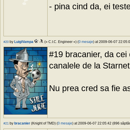
- pina cind da, ei te
by
LuigiVampa
(» C.I.C. Engineer «) (
0 mesaje
) at 2009-06-07 22:05:0
#20
#19 bracanier, da cei 
canalele de la Starne
Nu prea cred sa fie ast
by
bracanier
(Knight of TMD) (
0 mesaje
) at 2009-06-07 22:05:42 (896 săptăm
#21