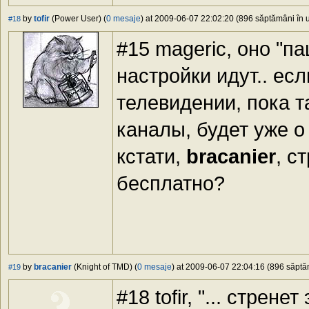
by
tofir
(Power User) (
0 mesaje
) at 2009-06-07 22:02:20 (896 săptămâni în u
#18
#15 mageric, оно "п
настройки идут.. ес
телевидении, пока т
каналы, будет уже о 
кстати,
bracanier
, с
бесплатно?
by
bracanier
(Knight of TMD) (
0 mesaje
) at 2009-06-07 22:04:16 (896 săptăm
#19
#18 tofir, "... стрен