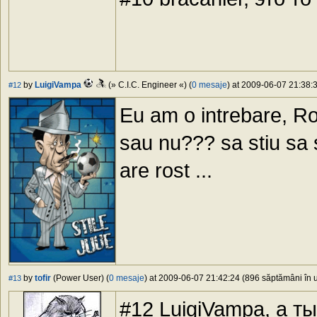
by
LuigiVampa
(» C.I.C. Engineer «) (
0 mesaje
) at 2009-06-07 21:38:3
#12
Eu am o intrebare, Ro
sau nu??? sa stiu sa 
are rost ...
by
tofir
(Power User) (
0 mesaje
) at 2009-06-07 21:42:24 (896 săptămâni în u
#13
#12 LuigiVampa, а т