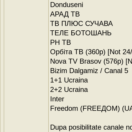
Donduseni
АРАД ТВ
ТВ ПЛЮС СУЧАВА
ТЕЛЕ БОТОШАНЬ
РН ТВ
Орбіта ТВ (360p) [Not 24/
Nova TV Brasov (576p) [N
Bizim Dalgamiz / Canal 5
1+1 Ucraina
2+2 Ucraina
Inter
Freedom (FREEДOM) (UA
Dupa posibilitate canale no