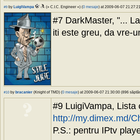
by
LuigiVampa
(» C.I.C. Engineer «) (
0 mesaje
) at 2009-06-07 21:27:21
#9
#7 DarkMaster, "... La
iti este greu, da vre-u
by
bracanier
(Knight of TMD) (
0 mesaje
) at 2009-06-07 21:30:00 (896 săptăm
#10
#9 LuigiVampa, Lista 
http://my.dimex.md/C
P.S.: pentru IPtv play