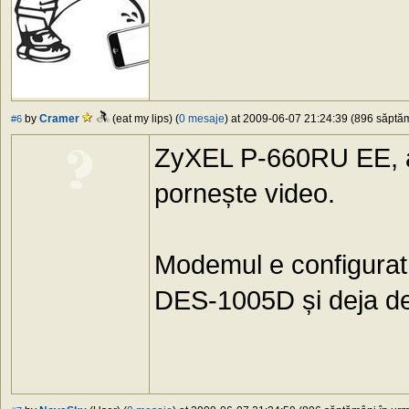
by
Cramer
(eat my lips) (
0 mesaje
) at 2009-06-07 21:24:39 (896 săptăm
#6
ZyXEL P-660RU EE, a
pornește video.
Modemul e configurat 
DES-1005D și deja de 