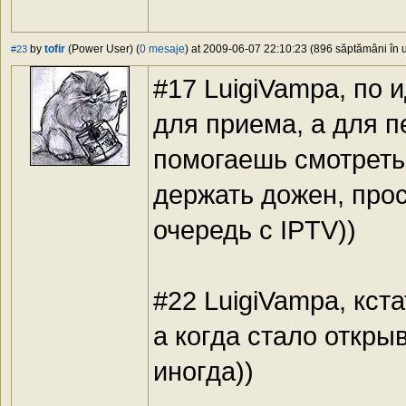
by
tofir
(Power User) (
0 mesaje
) at 2009-06-07 22:10:23 (896 săptămâni în u
#23
#17 LuigiVampa, по 
для приема, а для п
помогаешь смотреть 
держать дожен, прос
очередь с IPTV))
#22 LuigiVampa, кст
а когда стало открыв
иногда))