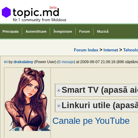
Principala
Autentificare
Înregistrare
Forum
Muzică
>
>
Forum Index
Internet
Tehnolo
by
drakulaboy
(Power User) (
0 mesaje
) at 2009-06-07 21:06:16 (896 săptămân
#0
Smart TV (apasă ai
Linkuri utile (apasă
Canale pe YouTube