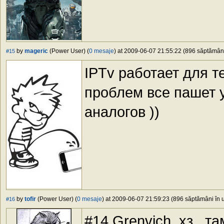
by
mageric
(Power User) (
0 mesaje
) at 2009-06-07 21:55:22 (896 săptămâni 
#15
IPTv работает для те
проблем все пашет у
аналогов ))
by
tofir
(Power User) (
0 mesaje
) at 2009-06-07 21:59:23 (896 săptămâni în u
#16
#14 Grenvich, хз.. 