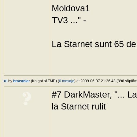
Moldova1
TV3 ..." -
La Starnet sunt 65 de
by
bracanier
(Knight of TMD) (
0 mesaje
) at 2009-06-07 21:26:43 (896 săptămâ
#8
#7 DarkMaster, "... La
la Starnet rulit