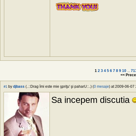
1
2
3
4
5
6
7
8
9
10
...
71
<< Prece
by
djbass
(..::Drag îmi este mie şpriţu' şi paharU::..) (
0 mesaje
) at 2009-06-07 
#1
Sa incepem discutia