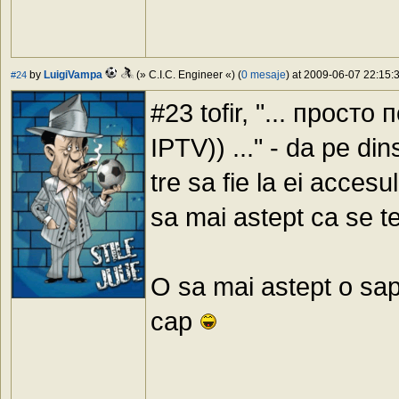
by
LuigiVampa
(» C.I.C. Engineer «) (
0 mesaje
) at 2009-06-07 22:15:3
#24
#23 tofir, "... прос
IPTV)) ..." - da pe din
tre sa fie la ei accesu
sa mai astept ca se t
O sa mai astept o sapt
cap