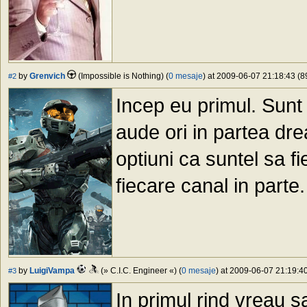
by
Grenvich
(Impossible is Nothing) (
0 mesaje
) at 2009-06-07 21:18:43 (8
#2
Incep eu primul. Sunt
aude ori in partea dre
optiuni ca suntel sa 
fiecare canal in parte
by
LuigiVampa
(» C.I.C. Engineer «) (
0 mesaje
) at 2009-06-07 21:19:40
#3
In primul rind vreau sa