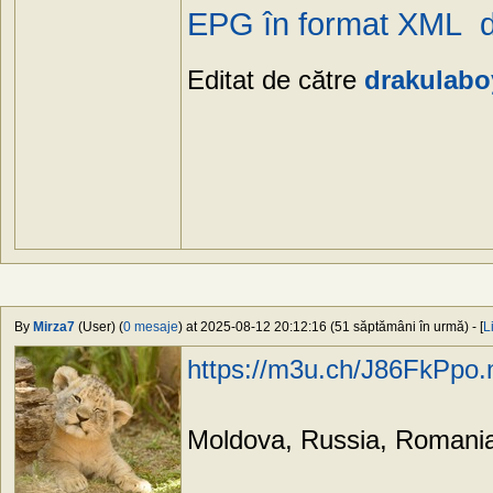
EPG în format XML 
Editat de către
drakulabo
By
Mirza7
(User) (
0 mesaje
) at 2025-08-12 20:12:16 (51 săptămâni în urmă) - [
L
https://m3u.ch/J86FkPpo
Moldova, Russia, Romania