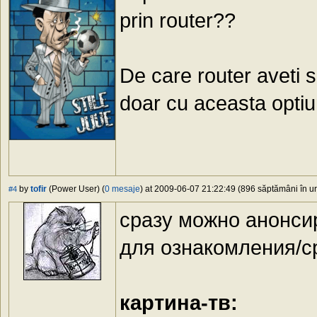
prin router??
De care router aveti 
doar cu aceasta optiu
by
tofir
(Power User) (
0 mesaje
) at 2009-06-07 21:22:49 (896 săptămâni în ur
#4
сразу можно анонси
для ознакомления/с
картина-тв: