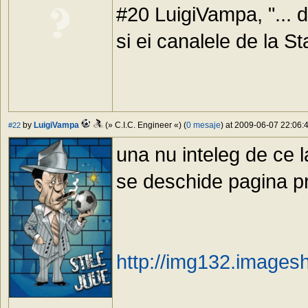
#20 LuigiVampa, "... 
si ei canalele de la St
by
LuigiVampa
(» C.I.C. Engineer «) (
0 mesaje
) at 2009-06-07 22:06:4
#22
una nu inteleg de ce 
se deschide pagina pr
http://img132.images