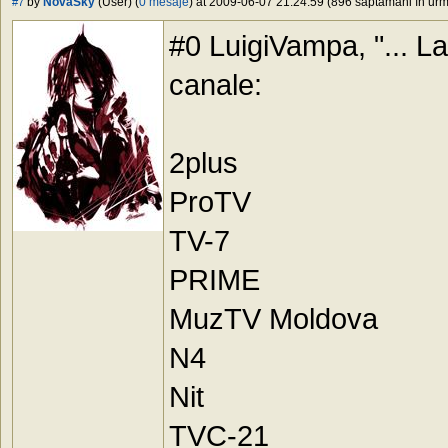
by
NovaSky
(User) (
0 mesaje
) at 2009-06-07 21:24:59 (896 săptămâni în urmă
#7
#0 LuigiVampa, "... L
canale:
2plus
ProTV
TV-7
PRIME
MuzTV Moldova
N4
Nit
TVC-21