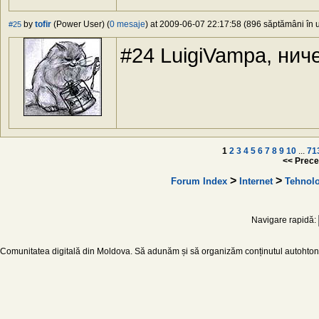
by
tofir
(Power User) (
0 mesaje
) at 2009-06-07 22:17:58 (896 săptămâni în u
#25
#24 LuigiVampa, нич
1
2
3
4
5
6
7
8
9
10
...
71
<< Prece
>
>
Forum Index
Internet
Tehnolo
Navigare rapidă:
Comunitatea digitală din Moldova. Să adunăm și să organizăm conținutul autohton d