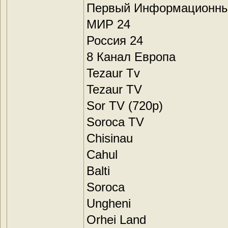
Первый Информационны
МИР 24
Россия 24
8 Канал Европа
Tezaur Tv
Tezaur TV
Sor TV (720p)
Soroca TV
Chisinau
Cahul
Balti
Soroca
Ungheni
Orhei Land