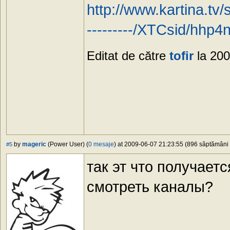
http://www.kartina.tv/
---------/XTCsid/hhp
Editat de către
tofir
la 200
by
mageric
(Power User) (
0 mesaje
) at 2009-06-07 21:23:55 (896 săptămâni î
#5
так эт что получает
смотреть каналы?