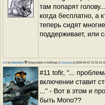
там попарят голову.
когда бесплатно, а к
теперь сидят многие
поддерживает, или с
by
Grenvich
(Impossible is Nothing) (
0 mesaje
) at 2009-06-07 21:52:51 (
#14
#11 tofir, "... пробл
включении ставит сте
..." - Вот в этом и 
быть Mono??