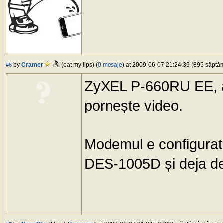
by
Cramer
(eat my lips) (
0 mesaje
) at 2009-06-07 21:24:39 (895 săptăm
#6
ZyXEL P-660RU EE, a
pornește video.
Modemul e configurat 
DES-1005D și deja de 