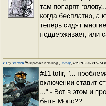
там попарят голову.
когда бесплатно, а к
теперь сидят многие
поддерживает, или с
by
Grenvich
(Impossible is Nothing) (
0 mesaje
) at 2009-06-07 21:52:51 (
#14
#11 tofir, "... пробл
включении ставит сте
..." - Вот в этом и 
быть Mono??