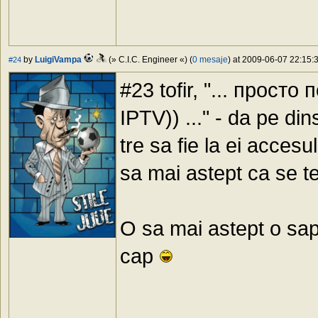
by
LuigiVampa
(» C.I.C. Engineer «) (
0 mesaje
) at 2009-06-07 22:15:3
#24
#23 tofir, "... прос
IPTV)) ..." - da pe din
tre sa fie la ei accesu
sa mai astept ca se t
O sa mai astept o sapt
cap