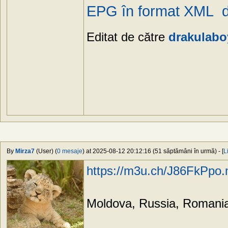
EPG în format XML 
Editat de către
drakulabo
By
Mirza7
(User) (
0 mesaje
) at 2025-08-12 20:12:16 (51 săptămâni în urmă) - [
L
https://m3u.ch/J86FkPpo
Moldova, Russia, Romania