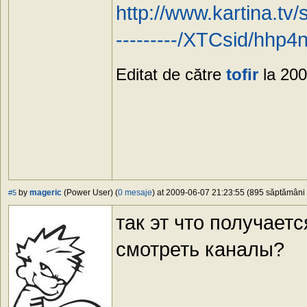
http://www.kartina.tv/
---------/XTCsid/hhp
Editat de către
tofir
la 200
by
mageric
(Power User) (
0 mesaje
) at 2009-06-07 21:23:55 (895 săptămâni î
#5
так эт что получает
смотреть каналы?