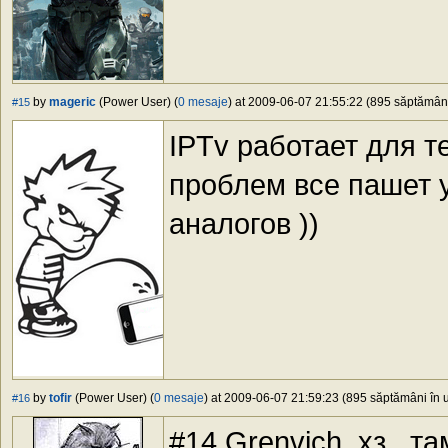
by
mageric
(Power User) (
0 mesaje
) at 2009-06-07 21:55:22 (895 săptămâni 
#15
IPTv работает для те
проблем все пашет у
аналогов ))
by
tofir
(Power User) (
0 mesaje
) at 2009-06-07 21:59:23 (895 săptămâni în u
#16
#14 Grenvich, хз.. 