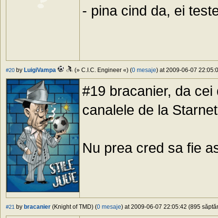
- pina cind da, ei te
by
LuigiVampa
(» C.I.C. Engineer «) (
0 mesaje
) at 2009-06-07 22:05:0
#20
#19 bracanier, da cei 
canalele de la Starne
Nu prea cred sa fie ast
by
bracanier
(Knight of TMD) (
0 mesaje
) at 2009-06-07 22:05:42 (895 săptăm
#21