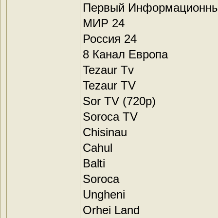
Первый Информационны
МИР 24
Россия 24
8 Канал Европа
Tezaur Tv
Tezaur TV
Sor TV (720p)
Soroca TV
Chisinau
Cahul
Balti
Soroca
Ungheni
Orhei Land