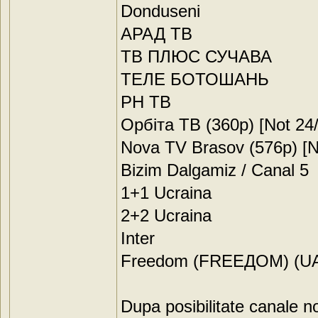
Donduseni
АРАД ТВ
ТВ ПЛЮС СУЧАВА
ТЕЛЕ БОТОШАНЬ
РН ТВ
Орбіта ТВ (360p) [Not 24/
Nova TV Brasov (576p) [N
Bizim Dalgamiz / Canal 5
1+1 Ucraina
2+2 Ucraina
Inter
Freedom (FREEДOM) (UA
Dupa posibilitate canale no