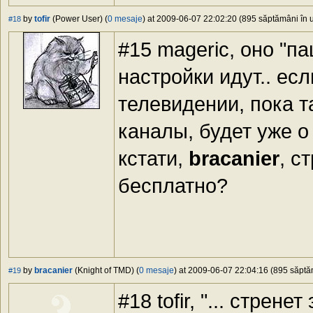
by
tofir
(Power User) (
0 mesaje
) at 2009-06-07 22:02:20 (895 săptămâni în u
#18
#15 mageric, оно "п
настройки идут.. ес
телевидении, пока т
каналы, будет уже о 
кстати,
bracanier
, с
бесплатно?
by
bracanier
(Knight of TMD) (
0 mesaje
) at 2009-06-07 22:04:16 (895 săptăm
#19
#18 tofir, "... стрен