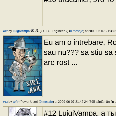
by
LuigiVampa
(» C.I.C. Engineer «) (
0 mesaje
) at 2009-06-07 21:38:3
#12
Eu am o intrebare, Ro
sau nu??? sa stiu sa 
are rost ...
by
tofir
(Power User) (
0 mesaje
) at 2009-06-07 21:42:24 (895 săptămâni în u
#13
#12 LuigiVampa, а т