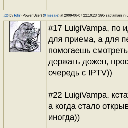
by
tofir
(Power User) (
0 mesaje
) at 2009-06-07 22:10:23 (895 săptămâni în u
#23
#17 LuigiVampa, по 
для приема, а для п
помогаешь смотреть 
держать дожен, прос
очередь с IPTV))
#22 LuigiVampa, кст
а когда стало открыв
иногда))