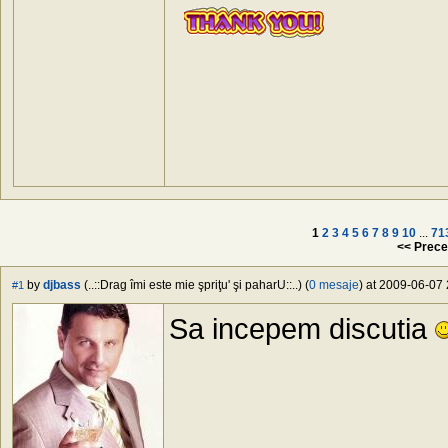
1
2
3
4
5
6
7
8
9
10
...
71
<< Prece
by
djbass
(..::Drag îmi este mie şpriţu' şi paharU::..) (
0 mesaje
) at 2009-06-07 
#1
Sa incepem discutia