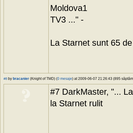
Moldova1
TV3 ..." -
La Starnet sunt 65 de
by
bracanier
(Knight of TMD) (
0 mesaje
) at 2009-06-07 21:26:43 (895 săptămâ
#8
#7 DarkMaster, "... La
la Starnet rulit