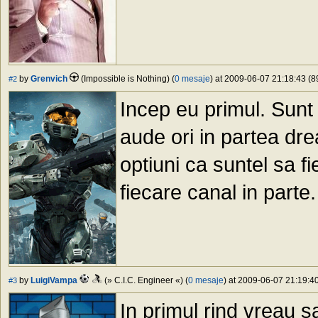
by
Grenvich
(Impossible is Nothing) (
0 mesaje
) at 2009-06-07 21:18:43 (8
#2
Incep eu primul. Sunt
aude ori in partea dre
optiuni ca suntel sa 
fiecare canal in parte
by
LuigiVampa
(» C.I.C. Engineer «) (
0 mesaje
) at 2009-06-07 21:19:40
#3
In primul rind vreau sa