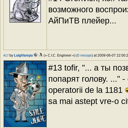
возможного воспроизв
АйПиТВ плейер...
by
LuigiVampa
(» C.I.C. Engineer «) (
0 mesaje
) at 2009-06-07 22:00:2
#17
#13 tofir, "... а ты 
попарят голову. ..." - 
operatorii de la 1181
sa mai astept vre-o ci