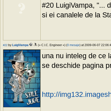
#20 LuigiVampa, "... 
si ei canalele de la St
by
LuigiVampa
(» C.I.C. Engineer «) (
0 mesaje
) at 2009-06-07 22:06:4
#22
una nu inteleg de ce 
se deschide pagina pr
http://img132.images