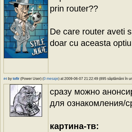
prin router??
De care router aveti 
doar cu aceasta optiu
by
tofir
(Power User) (
0 mesaje
) at 2009-06-07 21:22:49 (895 săptămâni în ur
#4
сразу можно анонси
для ознакомления/с
картина-тв: