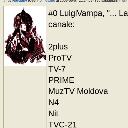
by
NovaSky
(User) (
0 mesaje
) at 2009-06-07 21:24:59 (895 săptămâni în urmă
#7
#0 LuigiVampa, "... L
canale:
2plus
ProTV
TV-7
PRIME
MuzTV Moldova
N4
Nit
TVC-21