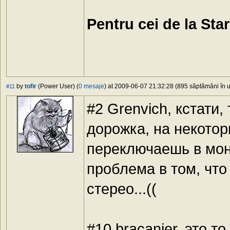
Pentru cei de la Sta
by
tofir
(Power User) (
0 mesaje
) at 2009-06-07 21:32:28 (895 săptămâni în u
#11
#2 Grenvich, кстати,
дорожка, на некотор
переключаешь в моно
проблема в том, что
стерео...((
#10 bracanier, это т