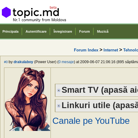
Principala
Autentificare
Înregistrare
Forum
Muzică
>
>
Forum Index
Internet
Tehnolo
by
drakulaboy
(Power User) (
0 mesaje
) at 2009-06-07 21:06:16 (895 săptămân
#0
Smart TV (apasă ai
Linkuri utile (apasă
Canale pe YouTube