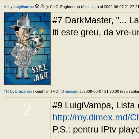
by
LuigiVampa
(» C.I.C. Engineer «) (
0 mesaje
) at 2009-06-07 21:27:21
#9
#7 DarkMaster, "... La
iti este greu, da vre-u
by
bracanier
(Knight of TMD) (
0 mesaje
) at 2009-06-07 21:30:00 (895 săptăm
#10
#9 LuigiVampa, Lista 
http://my.dimex.md/C
P.S.: pentru IPtv play