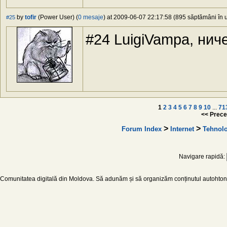
by
tofir
(Power User) (
0 mesaje
) at 2009-06-07 22:17:58 (895 săptămâni în u
#25
#24 LuigiVampa, нич
1
2
3
4
5
6
7
8
9
10
...
71
<< Prece
>
>
Forum Index
Internet
Tehnolo
Navigare rapidă:
Comunitatea digitală din Moldova. Să adunăm și să organizăm conținutul autohton d