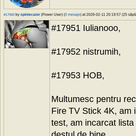
by
spintecator
(Power User) (
0 mesaje
) at 2026-02-11 20:19:57 (25 săptă
#17960
#17951 Iulianooo,
#17952 nistrumih,
#17953 HOB,
Multumesc pentru re
Fire TV Stick 4K, am i
test, am incarcat list
destul de bine.