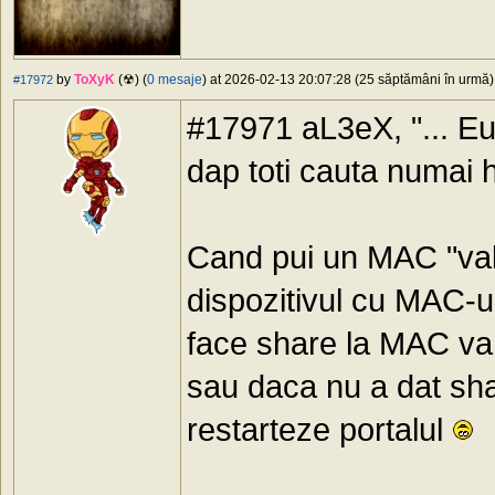
by
ToXyK
(☢) (
0 mesaje
) at 2026-02-13 20:07:28 (25 săptămâni în urmă) 
#17972
#17971 aL3eX, "... Eu
dap toti cauta numai 
Cand pui un MAC "vala
dispozitivul cu MAC-ul
face share la MAC va 
sau daca nu a dat sha
restarteze portalul