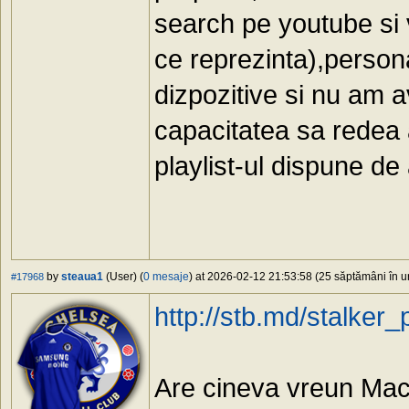
search pe youtube si 
ce reprezinta),persona
dizpozitive si nu am 
capacitatea sa redea a
playlist-ul dispune de
by
steaua1
(User) (
0 mesaje
) at 2026-02-12 21:53:58 (25 săptămâni în ur
#17968
http://stb.md/stalker_p
Are cineva vreun Mac