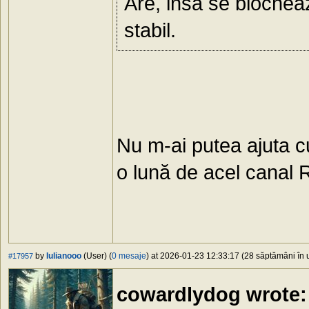
Are, insa se blochea
stabil.
Nu m-ai putea ajuta c
o lună de acel canal
by
Iulianooo
(User) (
0 mesaje
) at 2026-01-23 12:33:17 (28 săptămâni în u
#17957
cowardlydog wrote: