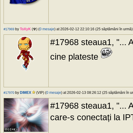
by
ToXyK
(☢) (
0 mesaje
) at 2026-02-12 22:10:16 (25 săptămâni în urmă) 
#17969
#17968 steaua1, "... A
cine plateste
by
DIMEX
(VIP) (
0 mesaje
) at 2026-02-13 08:26:12 (25 săptămâni în ur
#17970
#17968 steaua1, "... A
care-s conectați la IP