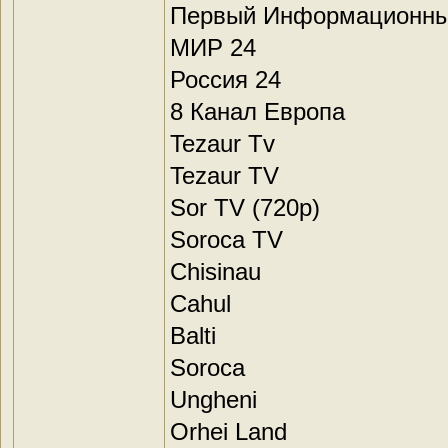
Первый Информационны
МИР 24
Россия 24
8 Канал Европа
Tezaur Tv
Tezaur TV
Sor TV (720p)
Soroca TV
Chisinau
Cahul
Balti
Soroca
Ungheni
Orhei Land