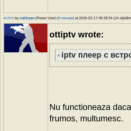
by
cut3ryan
(Power User) (
0 mesaje
) at 2026-02-17 06:39:34 (24 săptămâ
#17973
ottiptv wrote:
iptv плеер с вст
Nu functioneaza daca a
frumos, multumesc.