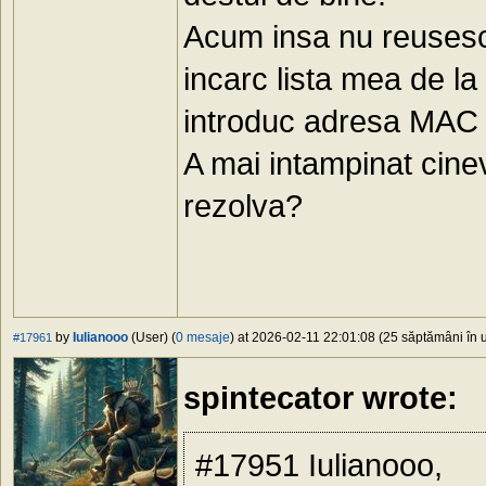
Acum insa nu reusesc s
incarc lista mea de la 
introduc adresa MAC s
A mai intampinat cin
rezolva?
by
Iulianooo
(User) (
0 mesaje
) at 2026-02-11 22:01:08 (25 săptămâni în u
#17961
spintecator wrote:
#17951 Iulianooo,