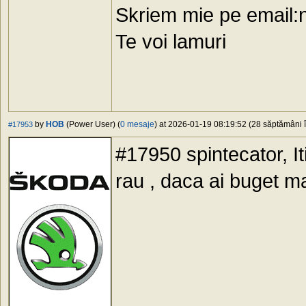
Skriem mie pe email:
Te voi lamuri
by
HOB
(Power User) (
0 mesaje
) at 2026-01-19 08:19:52 (28 săptămâni î
#17953
#17950 spintecator, It
rau , daca ai buget m