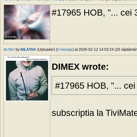
#17965 HOB, "... cei 3
by
NILATAK
(Uploader) (
0 mesaje
) at 2026-02-12 14:53:24 (25 săptămâni
#17967
DIMEX wrote:
#17965 HOB, "... cei 
subscriptia la TiviMate