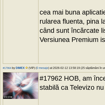
cea mai buna aplicatie
rularea fluenta, pina l
când sunt încărcate l
Versiunea Premium isi 
by
DIMEX
(VIP) (
0 mesaje
) at 2026-02-12 13:58:19 (25 săptămâni în ur
#17964
#17962 HOB, am încer
stabilă ca Televizo n