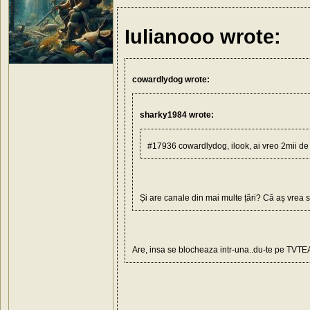
Iulianooo wrote:
cowardlydog wrote:
sharky1984 wrote:
#17936 cowardlydog, ilook, ai vreo 2mii de
Și are canale din mai multe țări? Că aș vrea să
Are, insa se blocheaza intr-una..du-te pe TVTEA