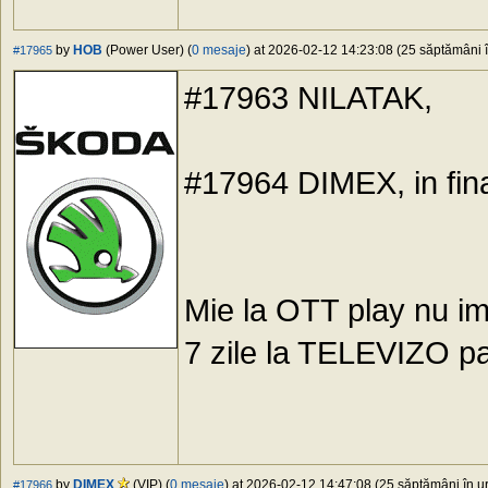
by
HOB
(Power User) (
0 mesaje
) at 2026-02-12 14:23:08 (25 săptămâni î
#17965
#17963 NILATAK,
#17964 DIMEX, in fina
Mie la OTT play nu im
7 zile la TELEVIZO pa
by
DIMEX
(VIP) (
0 mesaje
) at 2026-02-12 14:47:08 (25 săptămâni în ur
#17966