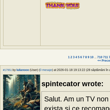
1
2
3
4
5
6
7
8
9
10
...
710
711
<< Prece
by
Iulianooo
(User) (
0 mesaje
) at 2026-01-18 19:13:22 (28 săptămâni în u
#17951
spintecator wrote:
Salut. Am un TV non 
exista si ce recomand