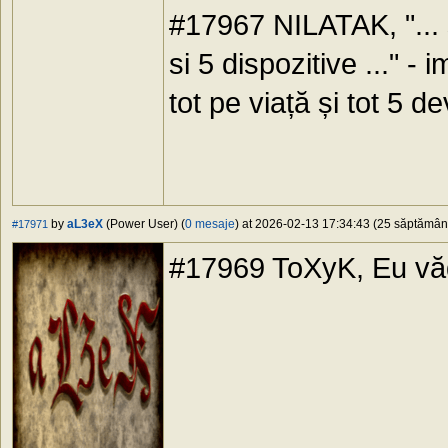
#17967 NILATAK, "... s
si 5 dispozitive ..." -
tot pe viață și tot 5 de
by
aL3eX
(Power User) (
0 mesaje
) at 2026-02-13 17:34:43 (25 săptămâni 
#17971
#17969 ToXyK, Eu vă