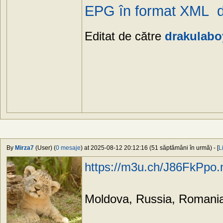
EPG în format XML 
Editat de către
drakulabo
By
Mirza7
(User) (
0 mesaje
) at 2025-08-12 20:12:16 (51 săptămâni în urmă) - [
L
https://m3u.ch/J86FkPpo
Moldova, Russia, Romania