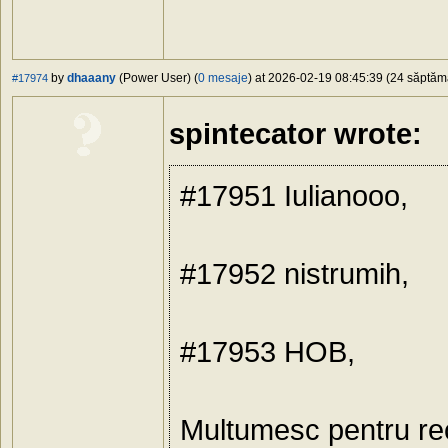
by
dhaaany
(Power User) (
0 mesaje
) at 2026-02-19 08:45:39 (24 săptămâ
#17974
spintecator wrote:
#17951 Iulianooo,
#17952 nistrumih,
#17953 HOB,
Multumesc pentru r