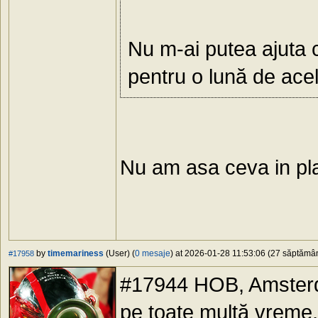
Nu m-ai putea ajuta c
pentru o lună de ac
Nu am asa ceva in pla
by
timemariness
(User) (
0 mesaje
) at 2026-01-28 11:53:06 (27 săptămâni
#17958
#17944 HOB, Amsterda
pe toate multă vreme,