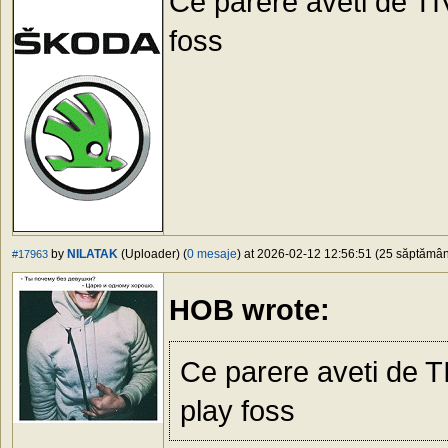
Ce parere aveti de T
foss
by
NILATAK
(Uploader) (
0 mesaje
) at 2026-02-12 12:56:51 (25 săptămâni
#17963
HOB wrote:
Ce parere aveti de 
play foss