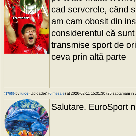
cad serverele, când su
am cam obosit din inst
considerentul că sun
transmise sport de or
ceva prin altă parte
by
juice
(Uploader) (
0 mesaje
) at 2026-02-11 15:31:30 (25 săptămâni în u
#17959
Salutare. EuroSport n