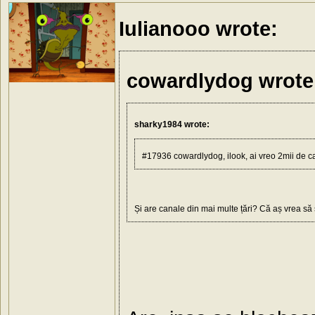
Iulianooo wrote:
cowardlydog wrote
sharky1984 wrote:
#17936 cowardlydog, ilook, ai vreo 2mii de c
Și are canale din mai multe țări? Că aș vrea să ș