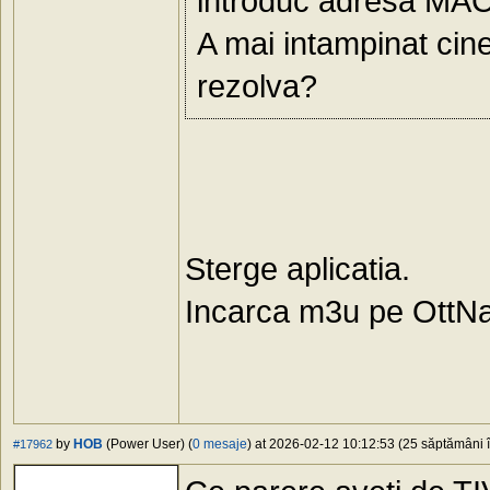
introduc adresa MAC s
A mai intampinat ci
rezolva?
Sterge aplicatia.
Incarca m3u pe OttNa
by
HOB
(Power User) (
0 mesaje
) at 2026-02-12 10:12:53 (25 săptămâni î
#17962