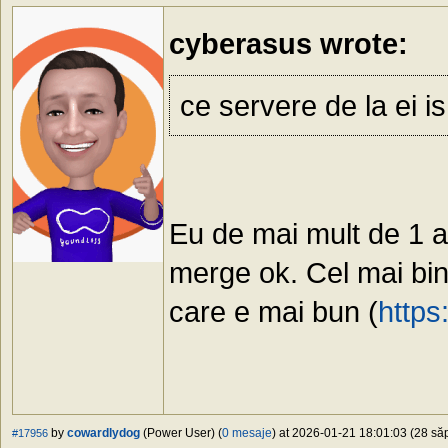
cyberasus wrote:
ce servere de la ei is
Eu de mai mult de 1 a
merge ok. Cel mai bine
care e mai bun (
https
by
cowardlydog
(Power User) (
0 mesaje
) at 2026-01-21 18:01:03 (28 săp
#17956