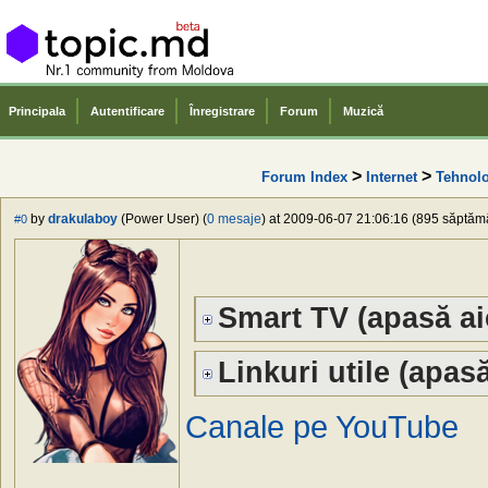
Principala
Autentificare
Înregistrare
Forum
Muzică
>
>
Forum Index
Internet
Tehnolo
by
drakulaboy
(Power User) (
0 mesaje
) at 2009-06-07 21:06:16 (895 săptămân
#0
Smart TV (apasă ai
Linkuri utile (apasă
Canale pe YouTube