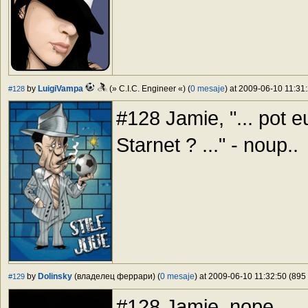
by
LuigiVampa
(» C.I.C. Engineer «) (
0 mesaje
) at 2009-06-10 11:31:
#128
#128 Jamie, "... pot 
Starnet ? ..." - noup..
by
Dolinsky
(владелец феррари) (
0 mesaje
) at 2009-06-10 11:32:50 (895 
#129
#128 Jamie, nope ....