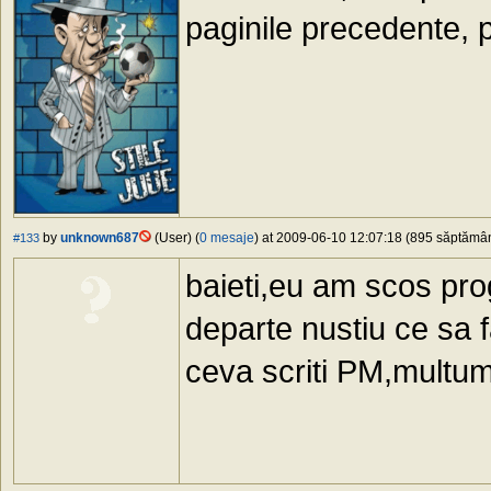
paginile precedente, po
by
unknown687
(User) (
0 mesaje
) at 2009-06-10 12:07:18 (895 săptămâni
#133
baieti,eu am scos pr
departe nustiu ce sa f
ceva scriti PM,multum