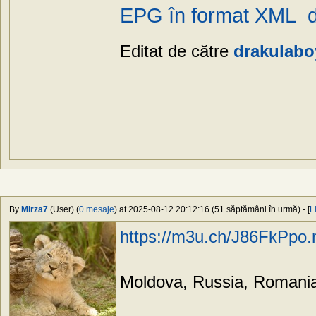
EPG în format XML 
Editat de către
drakulabo
By
Mirza7
(User) (
0 mesaje
) at 2025-08-12 20:12:16 (51 săptămâni în urmă) - [
L
https://m3u.ch/J86FkPpo
Moldova, Russia, Romania