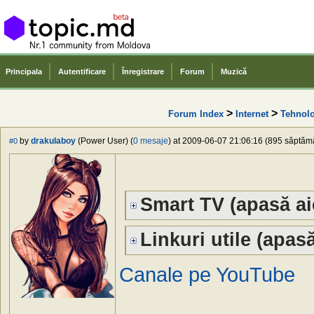
Principala
Autentificare
Înregistrare
Forum
Muzică
>
>
Forum Index
Internet
Tehnolo
by
drakulaboy
(Power User) (
0 mesaje
) at 2009-06-07 21:06:16 (895 săptămân
#0
Smart TV (apasă ai
Linkuri utile (apasă
Canale pe YouTube