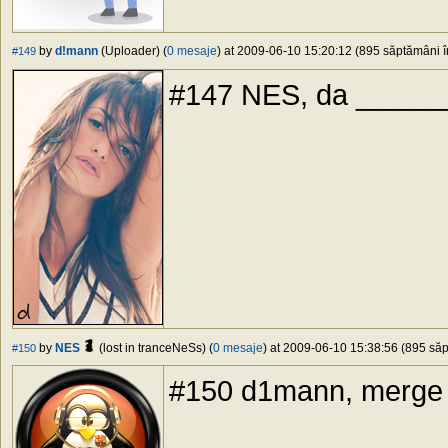
by
d!mann
(Uploader) (
0 mesaje
) at 2009-06-10 15:20:12 (895 săptămâni în
#149
#147 NES, da _____
by
NES
(lost in tranceNeSs) (
0 mesaje
) at 2009-06-10 15:38:56 (895 săp
#150
#150 d1mann, merge bi