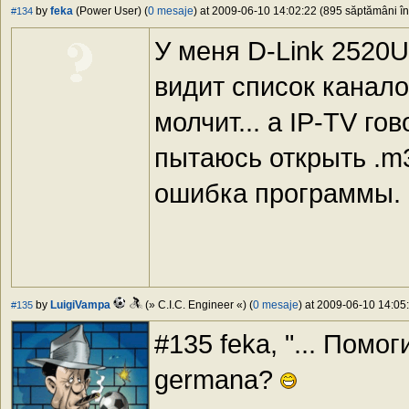
by
feka
(Power User) (
0 mesaje
) at 2009-06-10 14:02:22 (895 săptămâni în 
#134
У меня D-Link 2520U
видит список канало
молчит... а IP-TV го
пытаюсь открыть .m
ошибка программы. По
by
LuigiVampa
(» C.I.C. Engineer «) (
0 mesaje
) at 2009-06-10 14:05:
#135
#135 feka, "... Помогите
germana?