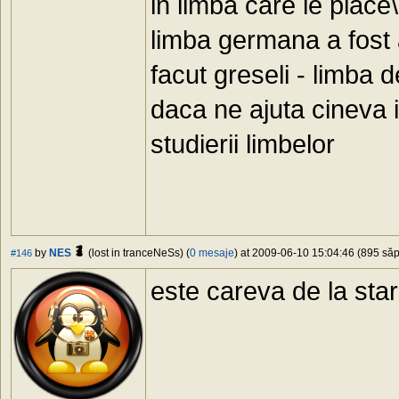
in limba care le place
limba germana a fost
facut greseli - limba 
daca ne ajuta cineva
studierii limbelor
by
NES
(lost in tranceNeSs) (
0 mesaje
) at 2009-06-10 15:04:46 (895 săp
#146
este careva de la sta