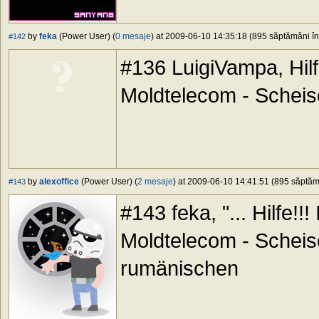
by
feka
(Power User) (
0 mesaje
) at 2009-06-10 14:35:18 (895 săptămâni în 
#142
#136 LuigiVampa, Hilf
Moldtelecom - Scheise
by
alexoffice
(Power User) (
2 mesaje
) at 2009-06-10 14:41:51 (895 săptămâ
#143
#143 feka, "... Hilfe!
Moldtelecom - Scheise!
rumänischen