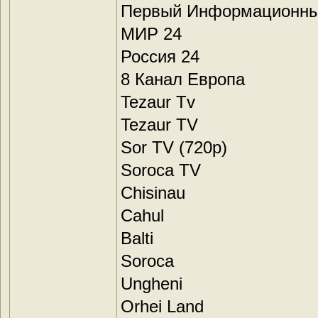
Первый Информационны
МИР 24
Россия 24
8 Канал Европа
Tezaur Tv
Tezaur TV
Sor TV (720p)
Soroca TV
Chisinau
Cahul
Balti
Soroca
Ungheni
Orhei Land