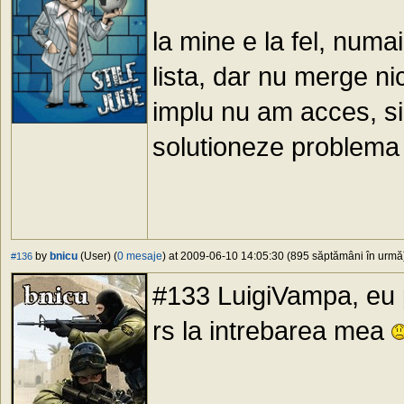
la mine e la fel, numa
lista, dar nu merge nic
implu nu am acces, si 
solutioneze problema
by
bnicu
(User) (
0 mesaje
) at 2009-06-10 14:05:30 (895 săptămâni în urmă) 
#136
#133 LuigiVampa, eu p
rs la intrebarea mea