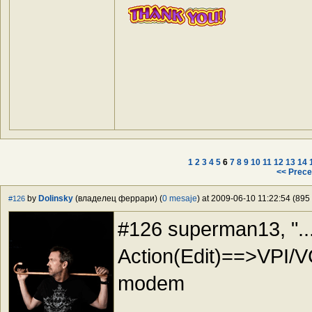
1
2
3
4
5
6
7
8
9
10
11
12
13
14
<< Prece
by
Dolinsky
(владелец феррари) (
0 mesaje
) at 2009-06-10 11:22:54 (895 
#126
#126 superman13, ".
Action(Edit)==>VPI/VC
modem