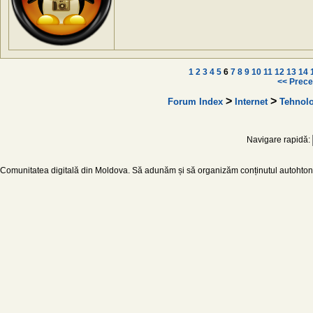
1
2
3
4
5
6
7
8
9
10
11
12
13
14
<< Prece
>
>
Forum Index
Internet
Tehnolo
Navigare rapidă:
Comunitatea digitală din Moldova. Să adunăm și să organizăm conținutul autohton d