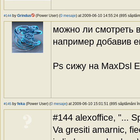
by
Grindus
(Power User) (
0 mesaje
) at 2009-06-10 14:55:24 (895 săptămâ
#144
можно ли смотреть в
например добавив е
Ps сижу на MaxDsl Eco
by
feka
(Power User) (
0 mesaje
) at 2009-06-10 15:01:51 (895 săptămâni în 
#145
#144 alexoffice, "... 
Va gresiti amarnic, f