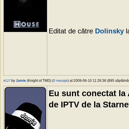
Editat de către
Dolinsky
l
by
Jamie
(Knight of TMD) (
0 mesaje
) at 2009-06-10 11:26:36 (895 săptămâni
#127
Eu sunt conectat la
de IPTV de la Starne