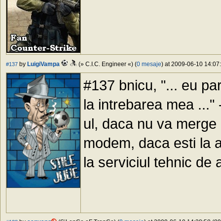
by
LuigiVampa
(» C.I.C. Engineer «) (
0 mesaje
) at 2009-06-10 14:07:
#137
#137 bnicu, "... eu par
la intrebarea mea ..." 
ul, daca nu va merge n
modem, daca esti la ad
la serviciul tehnic de 