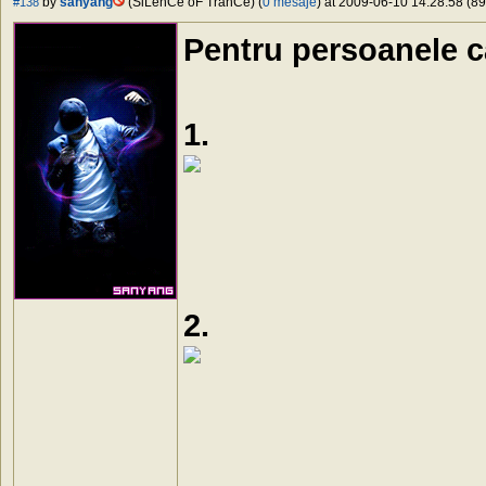
by
sanyang
(SiLenCe oF TranCe) (
0 mesaje
) at 2009-06-10 14:28:58 (89
#138
Pentru persoanele c
1.
2.