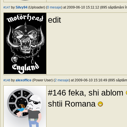
by
Silvy94
(Uploader) (
0 mesaje
) at 2009-06-10 15:11:12 (895 săptămâni în
#147
edit
by
alexoffice
(Power User) (
2 mesaje
) at 2009-06-10 15:16:49 (895 săptămâ
#148
#146 feka, shi ablom
shtii Romana