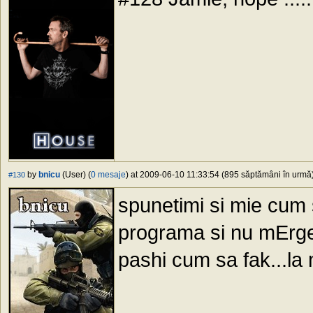
by
bnicu
(User) (
0 mesaje
) at 2009-06-10 11:33:54 (895 săptămâni în urmă) 
#130
spunetimi si mie cum 
programa si nu mErge(
pashi cum sa fak...la 