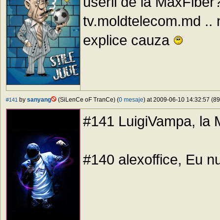
userii de la MaxFiber
tv.moldtelecom.md .. 
explice cauza
by
sanyang
(SiLenCe oF TranCe) (
0 mesaje
) at 2009-06-10 14:32:57 (89
#141
#141 LuigiVampa, la 
#140 alexoffice, Eu n