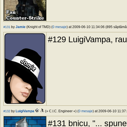
by
Jamie
(Knight of TMD) (
0 mesaje
) at 2009-06-10 11:34:06 (895 săptămâni
#131
#129 LuigiVampa, rau.
by
LuigiVampa
(» C.I.C. Engineer «) (
0 mesaje
) at 2009-06-10 11:37:
#132
#131 bnicu, "... spunet