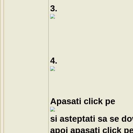
3.
4.
Apasati click pe
si asteptati sa se 
apoi apasati click p