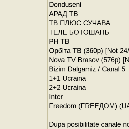
Donduseni
АРАД ТВ
ТВ ПЛЮС СУЧАВА
ТЕЛЕ БОТОШАНЬ
РН ТВ
Орбіта ТВ (360p) [Not 24/
Nova TV Brasov (576p) [N
Bizim Dalgamiz / Canal 5
1+1 Ucraina
2+2 Ucraina
Inter
Freedom (FREEДOM) (UA
Dupa posibilitate canale no