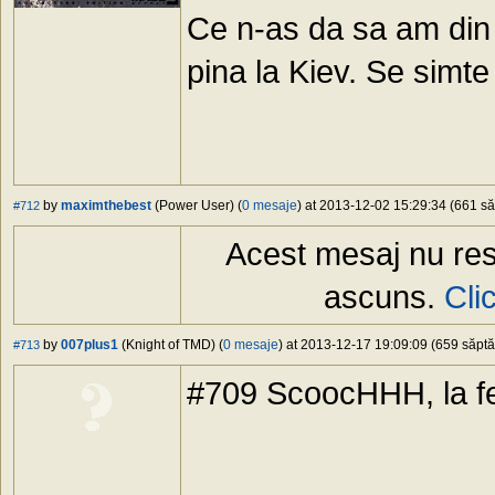
Ce n-as da sa am din
pina la Kiev. Se simt
by
maximthebest
(Power User) (
0 mesaje
) at 2013-12-02 15:29:34 (661 să
#712
Acest mesaj nu res
ascuns.
Cli
by
007plus1
(Knight of TMD) (
0 mesaje
) at 2013-12-17 19:09:09 (659 săptă
#713
#709 ScoocHHH, la fel