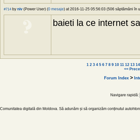
by
niv
(Power User) (
0 mesaje
) at 2016-11-25 05:56:03 (506 săptămâni în u
#714
baieti la ce internet
1
2
3
4
5
6
7
8
9
10
11
12
13
14
<< Prece
>
Forum Index
Int
Navigare rapidă:
Comunitatea digitală din Moldova. Să adunăm și să organizăm conținutul autohton d