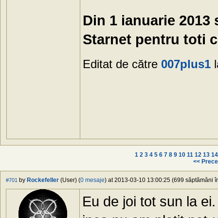
Din 1 ianuarie 2013 
Starnet pentru toti c
Editat de către
007plus1
l
1
2
3
4
5
6
7
8
9
10
11
12
13
14
<< Prece
by
Rockefeller
(User) (
0 mesaje
) at 2013-03-10 13:00:25 (699 săptămâni în
#701
Eu de joi tot sun la ei.