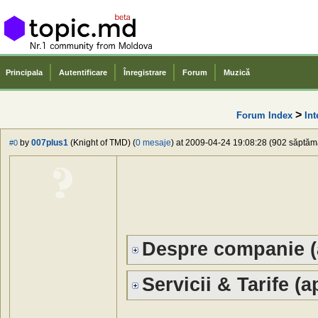
Principala
Autentificare
Înregistrare
Forum
Muzică
>
Forum Index
Int
by
007plus1
(Knight of TMD) (
0 mesaje
) at 2009-04-24 19:08:28 (902 săptămâ
#0
Despre companie (
Servicii & Tarife
(ap