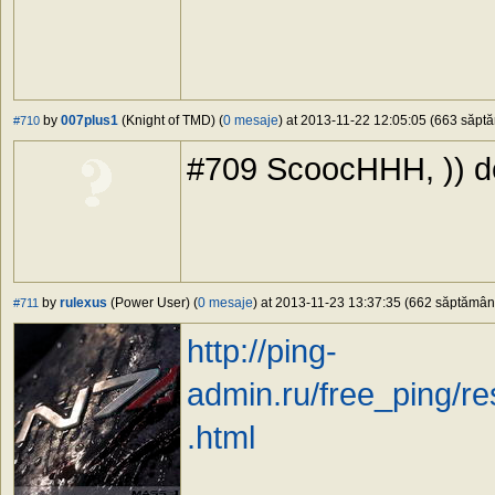
by
007plus1
(Knight of TMD) (
0 mesaje
) at 2013-11-22 12:05:05 (663 săptăm
#710
#709 ScoocHHH, )) d
by
rulexus
(Power User) (
0 mesaje
) at 2013-11-23 13:37:35 (662 săptămâni 
#711
http://ping-
admin.ru/free_ping/
.html