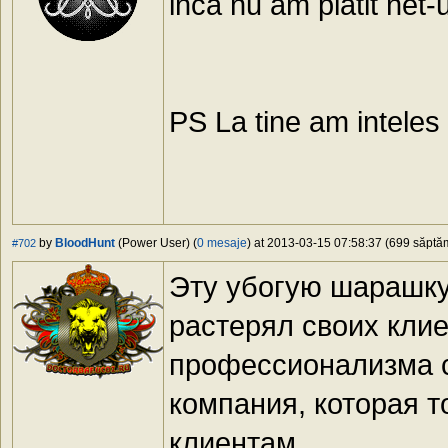
inca nu am platit net-u
PS La tine am inteles 
by
BloodHunt
(Power User) (
0 mesaje
) at 2013-03-15 07:58:37 (699 săptăm
#702
Эту убогую шарашку
растерял своих клие
профессионализма с
компания, которая т
клиентам.