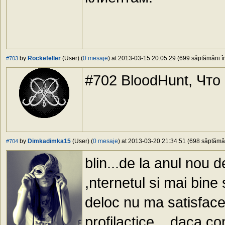
by
Rockefeller
(User) (
0 mesaje
) at 2013-03-15 20:05:29 (699 săptămâni în
#703
#702 BloodHunt, Что 
by
Dimkadimka15
(User) (
0 mesaje
) at 2013-03-20 21:34:51 (698 săptămâni
#704
blin...de la anul nou 
,nternetul si mai bine
deloc nu ma satisface.
profilactice....daca c