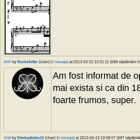
by
Rockefeller
(User) (
0 mesaje
) at 2013-03-22 22:01:11 (698 săptămâni în
#707
Am fost informat de o
mai exista si ca din 18
foarte frumos, super.
by
Dimkadimka15
(User) (
0 mesaje
) at 2013-03-23 10:08:57 (697 săptămâni
#708