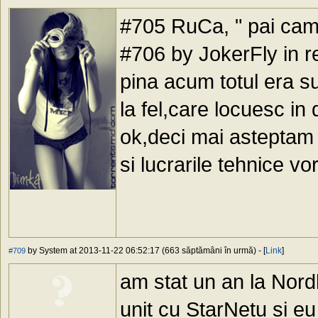
#705 RuCa, " pai cam 
#706 by JokerFly in re
pina acum totul era su
la fel,care locuesc in 
ok,deci mai asteptam 
si lucrarile tehnice vo
by System at 2013-11-22 06:52:17 (663 săptămâni în urmă) - [
Link
]
#709
am stat un an la Nord
unit cu StarNetu si e