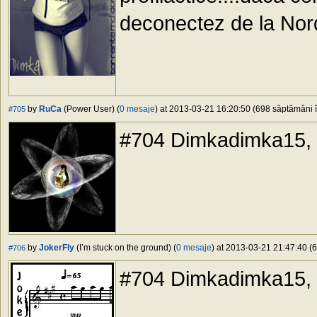
deconectez de la Nord
by
RuCa
(Power User) (
0 mesaje
) at 2013-03-21 16:20:50 (698 săptămâni î
#705
#704 Dimkadimka15, fa
by
JokerFly
(I’m stuck on the ground) (
0 mesaje
) at 2013-03-21 21:47:40 (6
#706
#704 Dimkadimka15, in