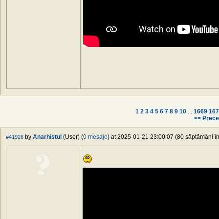
1
2
3
4
5
6
7
8
9
10
...
1669
167
<< Prece
by
Anarhistul
(User) (
0 mesaje
) at 2025-01-21 23:00:07 (80 săptămâni în
#41926