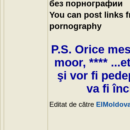
без порнографии
You can post links 
pornography
P.S. Orice mesa
moor, **** ...e
şi vor fi ped
va fi în
Editat de către
ElMoldov