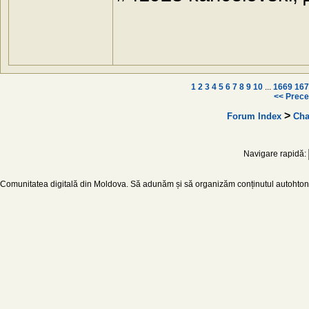
1
2
3
4
5
6
7
8
9
10
...
1669
167
<< Prece
>
Forum Index
Cha
Navigare rapidă:
Comunitatea digitală din Moldova. Să adunăm și să organizăm conținutul autohton d