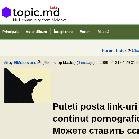
Principala
Autentificare
Înregistrare
Forum
Muzică
>
Forum Index
Cha
by
ElMoldovano
(Photoshop Master) (
0 mesaje
) at 2009-01-31 04:29:31 (
#0
Puteti posta link-ur
continut pornografi
Можете ставить ссы