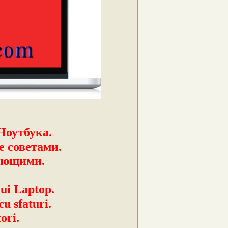
Ноутбука.
е советами.
ающими.
nui Laptop.
cu sfaturi.
ori.