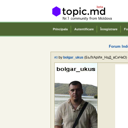
Principala
Autentificare
Înregistrare
Fo
Forum Ind
by
bolgar_ukus
(БъЛгАрИя_НаД_вСиЧкО) 
#0