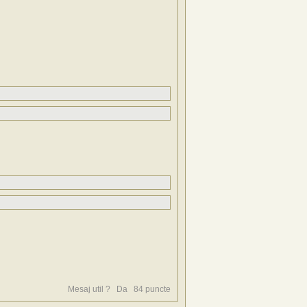
Mesaj util ?
Da
84
puncte