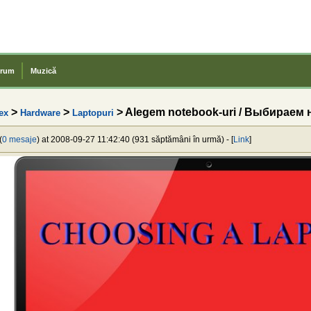
rum
Muzică
>
>
> Alegem notebook-uri / Выбираем 
ex
Hardware
Laptopuri
(
0 mesaje
) at 2008-09-27 11:42:40 (931 săptămâni în urmă) - [
Link
]