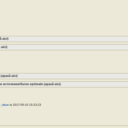
 aici)
 aici)
(apasă aici)
источники/Surse optimale (apasă aici)
r_ukus
la 2017-05-10 15:23:23