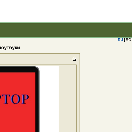
RU
| RO
ноутбуки