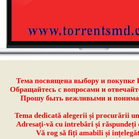
Тема посвящена выбору и покупке 
Обращайтесь с вопросами и отвечайт
Прошу быть вежливыми и поним
Tema dedicată alegerii și procurării u
Adresați-vă cu intrebări și răspundeți 
Vă rog să fiți amabili și ințelegăt