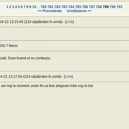
1
2
3
4
5
6
7
8
9
10
...
780
781
782
783
784
785
786
787
788
789
790
791
<< Precedenta
Următoarea >>
-04-22 13:15:45 (224 săptămâni în urmă) - [
Link
]
OG ? Mersi
catii. Doar brand-ul nu conteaza.
04-22 13:17:54 (224 săptămâni în urmă) - [
Link
]
am rog la moment ,eram fix ca tine alegeam intre rog si msi