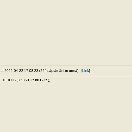
) at 2022-04-22 17:08:23 (224 săptămâni în urmă) - [
Link
]
ll HD 17,3 " 360 Hz nu GHz ))