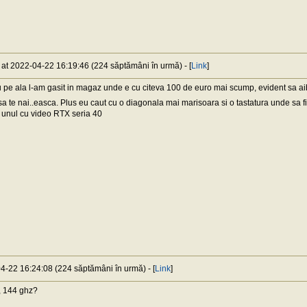
) at 2022-04-22 16:19:46 (224 săptămâni în urmă) - [
Link
]
pe ala l-am gasit in magaz unde e cu citeva 100 de euro mai scump, evident sa aiba
 sa te nai..easca. Plus eu caut cu o diagonala mai marisoara si o tastatura unde sa f
a unul cu video RTX seria 40
04-22 16:24:08 (224 săptămâni în urmă) - [
Link
]
, 144 ghz?