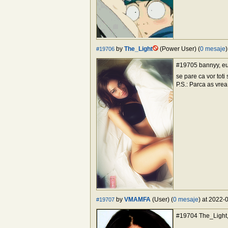
by
The_Light
(Power User) (
0 mesaje
#19706
#19705 bannyy, eu 
se pare ca vor toti
P.S.: Parca as vre
by
VMAMFA
(User) (
0 mesaje
) at 2022-
#19707
#19704 The_Light