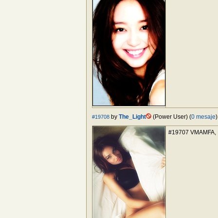
by
The_Light
(Power User) (
0 mesaje
#19708
#19707 VMAMFA, Fu