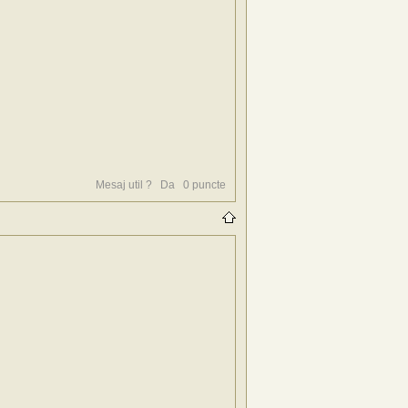
Mesaj util ?
Da
0
puncte