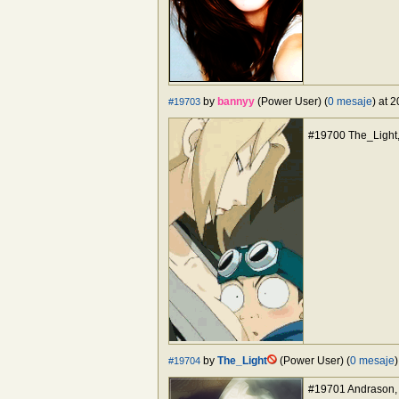
by
bannyy
(Power User) (
0 mesaje
) at 
#19703
#19700 The_Light,
by
The_Light
(Power User) (
0 mesaje
#19704
#19701 Andrason,