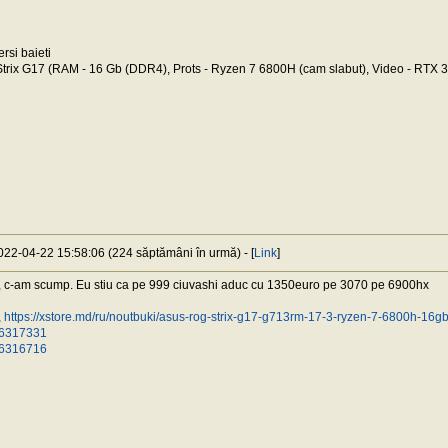
si baieti
trix G17 (RAM - 16 Gb (DDR4), Prots - Ryzen 7 6800H (cam slabut), Video - RT
2022-04-22 15:58:06 (224 săptămâni în urmă) - [
Link
]
 c-am scump. Eu stiu ca pe 999 ciuvashi aduc cu 1350euro pe 3070 pe 6900hx
,
https://xstore.md/ru/noutbuki/asus-rog-strix-g17-g713rm-17-3-ryzen-7-6800h-16g
/76317331
/76316716