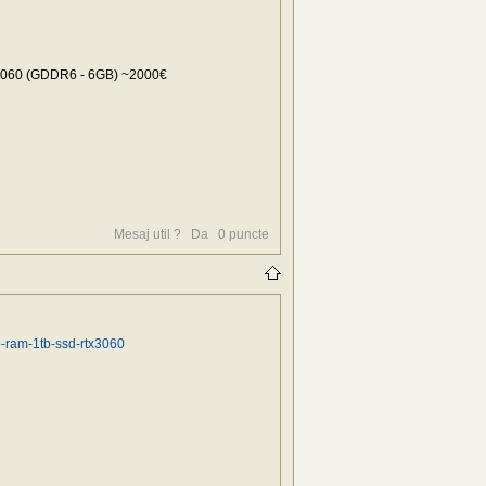
X 3060 (GDDR6 - 6GB) ~2000€
Mesaj util ?
Da
0
puncte
b-ram-1tb-ssd-rtx3060