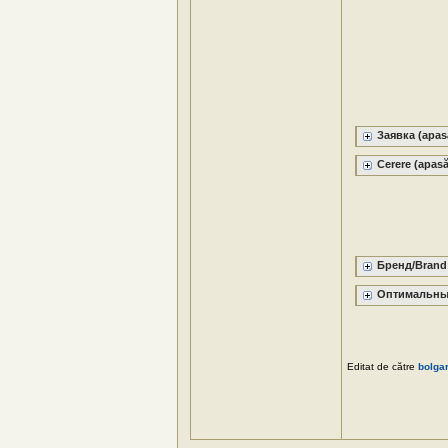
Заявка (apasă
Cerere (apasă
Бренд/Brand 
Оптимальные 
Editat de către
bolga