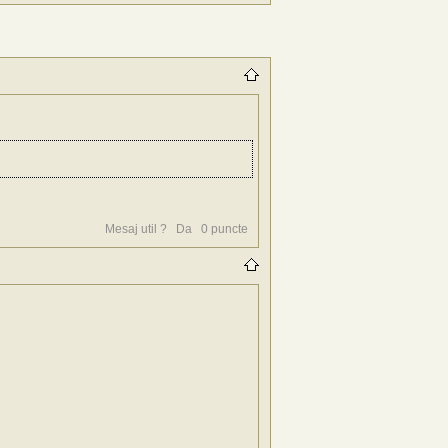
Mesaj util ?
Da
0
puncte