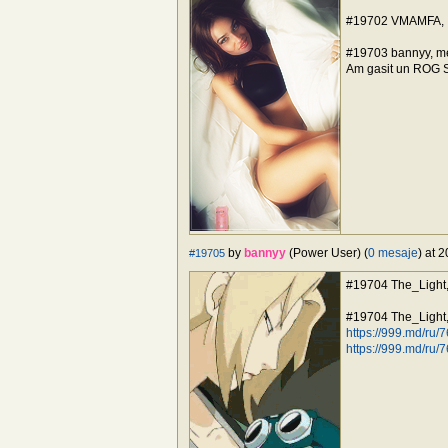
#19702 VMAMFA,
#19703 bannyy, mer
Am gasit un ROG S
by
bannyy
(Power User) (
0 mesaje
) at 
#19705
#19704 The_Light,
#19704 The_Light
https://999.md/ru
https://999.md/ru