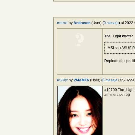
by
Andrason
(User) (
0 mesaje
) at 2022
#19701
The_Light wrote:
MSI sau ASUS R
Depinde de specifi
by
VMAMFA
(User) (
0 mesaje
) at 2022-
#19702
#19700 The_Light, 
am mers pe rog