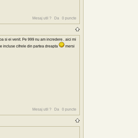
Mesaj util ?
Da
0
puncte
 si ei venit. Pe 999 nu am incredere.. aici mi
ie incluse cifrele din partea dreapta
mersi
Mesaj util ?
Da
0
puncte