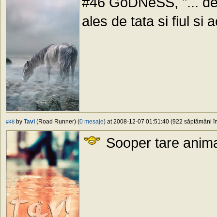
#46 GoDNeSS, "... de c
ales de tata si fiul si 
by
Tavi
(Road Runner) (
0 mesaje
) at 2008-12-07 01:51:40 (922 săptămâni în
#48
Sooper tare anima