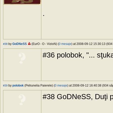
.
by
GoDNeSS
(EurO - O - VizioN) (
0 mesaje
) at 2008-09-12 15:30:13 (934 
#38
#36 polobok, "... sţuka .
by
polobok
(Petrunelia Paierele) (
0 mesaje
) at 2008-09-12 16:40:38 (934 săp
#39
#38 GoDNeSS, Duţi pra