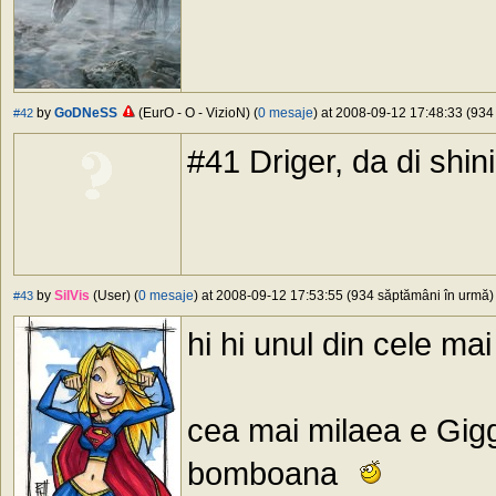
by
GoDNeSS
(EurO - O - VizioN) (
0 mesaje
) at 2008-09-12 17:48:33 (934 
#42
#41 Driger, da di shini
by
SilVis
(User) (
0 mesaje
) at 2008-09-12 17:53:55 (934 săptămâni în urmă) 
#43
hi hi unul din cele mai
cea mai milaea e Gigg
bomboana