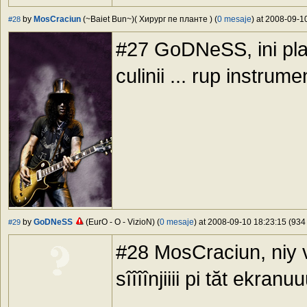
by
MosCraciun
(~Baiet Bun~)( Хирург пе планте ) (
0 mesaje
) at 2008-09-1
#28
#27 GoDNeSS, ini plas
culinii ... rup instrum
by
GoDNeSS
(EurO - O - VizioN) (
0 mesaje
) at 2008-09-10 18:23:15 (934 
#29
#28 MosCraciun, niy v
sîîîînjiiii pi tăt ekranu