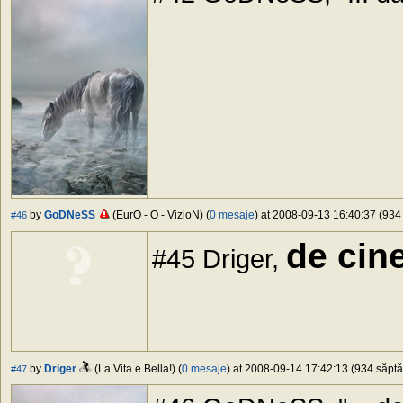
by
GoDNeSS
(EurO - O - VizioN) (
0 mesaje
) at 2008-09-13 16:40:37 (934 
#46
de cin
#45 Driger,
by
Driger
(La Vita e Bella!) (
0 mesaje
) at 2008-09-14 17:42:13 (934 săptă
#47