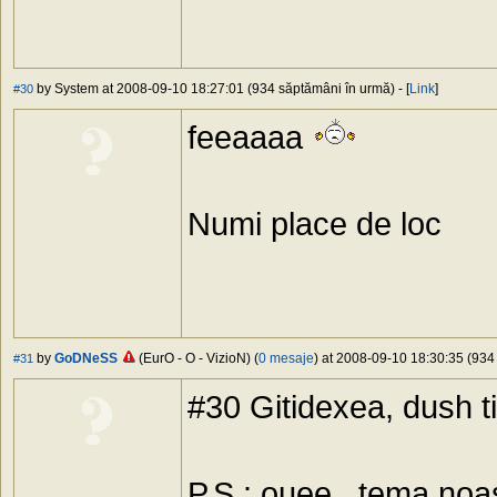
by System at 2008-09-10 18:27:01 (934 săptămâni în urmă) - [
Link
]
#30
feeaaaa
Numi place de loc
by
GoDNeSS
(EurO - O - VizioN) (
0 mesaje
) at 2008-09-10 18:30:35 (934 
#31
#30 Gitidexea, dush t
P.S.: ouee.. tema noa