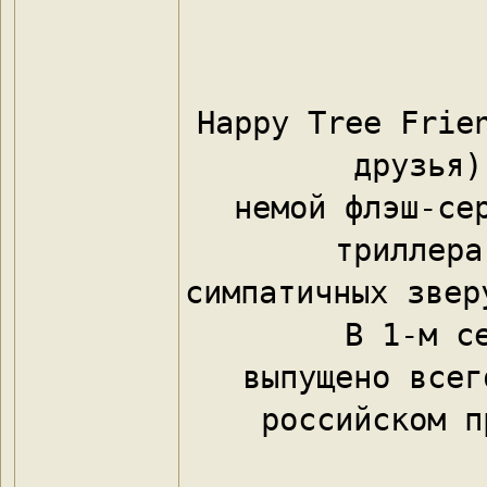
Happy Tree Frien
друзья)
немой флэш-сер
триллера
симпатичных звер
В 1-м с
выпущено всег
российском п