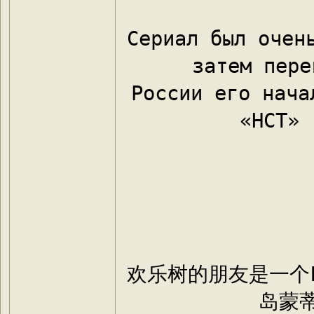
Сериал был очень
затем пере
 России его начал транслировать кабельный канал 
«НСТ» 
欢乐树的朋友是一个
岛蒙