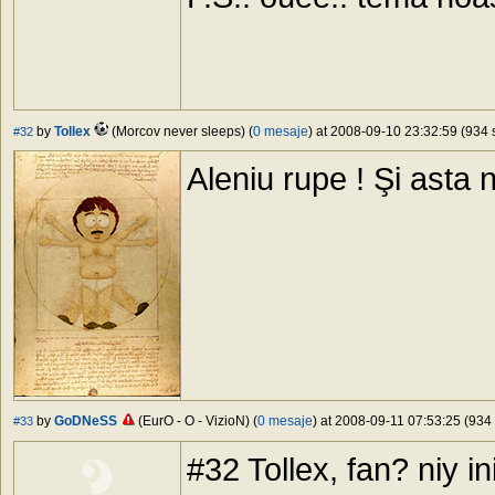
by
Tollex
(Morcov never sleeps) (
0 mesaje
) at 2008-09-10 23:32:59 (934 
#32
Aleniu rupe ! Şi asta 
by
GoDNeSS
(EurO - O - VizioN) (
0 mesaje
) at 2008-09-11 07:53:25 (934 
#33
#32 Tollex, fan? niy in