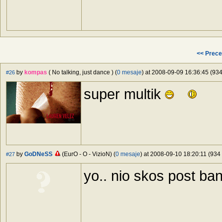
<< Prece
by
kompas
( No talking, just dance ) (
0 mesaje
) at 2008-09-09 16:36:45 (934
#26
super multik
by
GoDNeSS
(EurO - O - VizioN) (
0 mesaje
) at 2008-09-10 18:20:11 (934 
#27
yo.. nio skos post ban