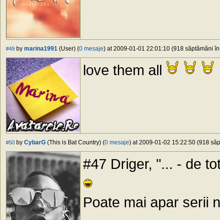
by
marina1991
(User) (
0 mesaje
) at 2009-01-01 22:01:10 (918 săptămâni în 
#49
love them all
by
CybarG
(This is Bat Country) (
0 mesaje
) at 2009-01-02 15:22:50 (918 săp
#50
#47 Driger, "... - de tot
Poate mai apar serii 