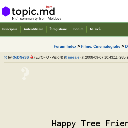
Principala
Autentificare
Înregistrare
Forum
Muzică
>
>
Forum Index
Filme, Cinematografie
D
by
GoDNeSS
(EurO - O - VizioN) (
0 mesaje
) at 2008-09-07 10:43:11 (935 s
#0
Happy Tree Frien