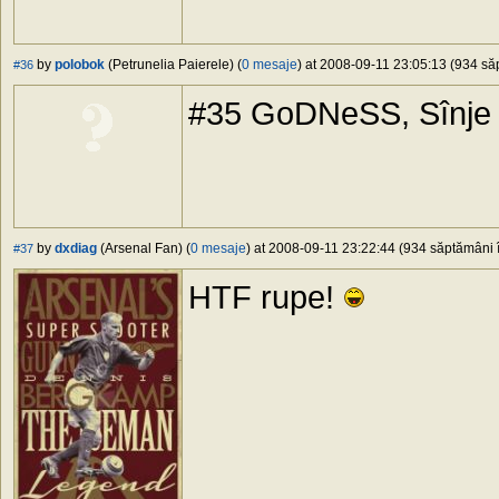
by
polobok
(Petrunelia Paierele) (
0 mesaje
) at 2008-09-11 23:05:13 (934 săp
#36
#35 GoDNeSS, Sînje 
by
dxdiag
(Arsenal Fan) (
0 mesaje
) at 2008-09-11 23:22:44 (934 săptămâni î
#37
HTF rupe!