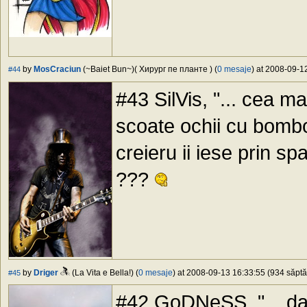
by
MosCraciun
(~Baiet Bun~)( Хирург пе планте ) (
0 mesaje
) at 2008-09-1
#44
#43 SilVis, "... cea m
scoate ochii cu bomboa
creieru ii iese prin s
???
by
Driger
(La Vita e Bella!) (
0 mesaje
) at 2008-09-13 16:33:55 (934 săptă
#45
#42 GoDNeSS, "... da di