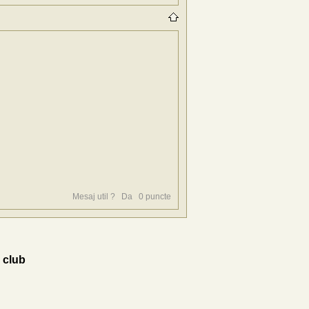
Mesaj util ?
Da
0
puncte
 club