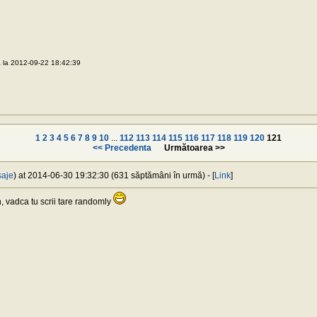
a
la 2012-09-22 18:42:39
1
2
3
4
5
6
7
8
9
10
...
112
113
114
115
116
117
118
119
120
121
<< Precedenta
Următoarea >>
saje
) at 2014-06-30 19:32:30 (631 săptămâni în urmă) - [
Link
]
 vadca tu scrii tare randomly