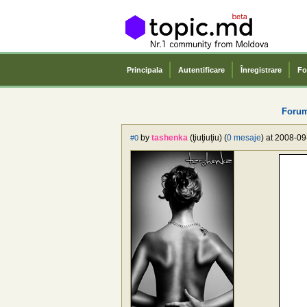
Principala
Autentificare
Înregistrare
Fo
Forum
by
tashenka
(ţiuţiuţiu) (
0 mesaje
) at 2008-09
#0