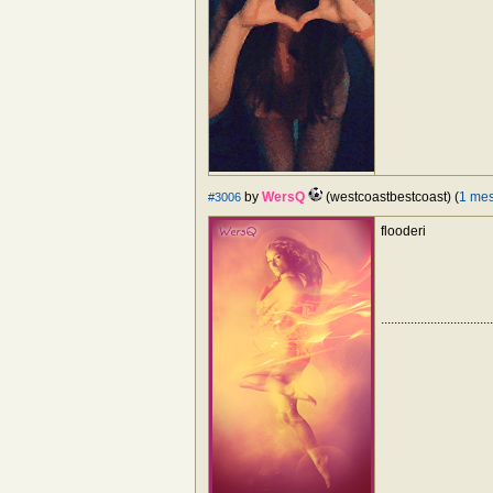
by
WersQ
(westcoastbestcoast) (
1 me
#3006
flooderi
..................................