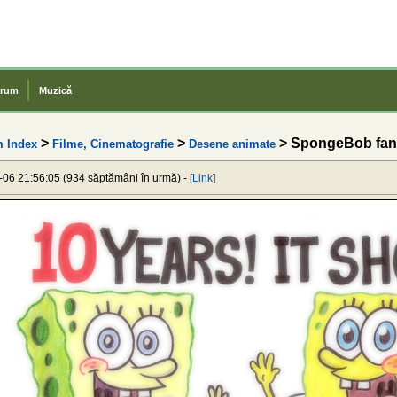
rum
Muzică
>
>
> SpongeBob fan
 Index
Filme, Cinematografie
Desene animate
-06 21:56:05 (934 săptămâni în urmă) - [
Link
]