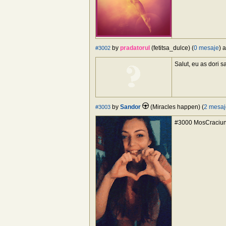
by
pradatorul
(fetitsa_dulce) (
0 mesaje
) 
#3002
Salut, eu as dori 
by
Sandor
(Miracles happen) (
2 mesaj
#3003
#3000 MosCraciun,