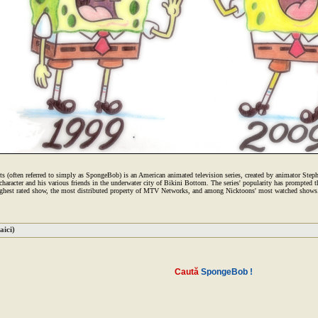
(often referred to simply as SpongeBob) is an American animated television series, created by animator Stephe
 character and his various friends in the underwater city of Bikini Bottom. The series' popularity has prompted th
ghest rated show, the most distributed property of MTV Networks, and among Nicktoons' most watched shows. It
aici)
Caută
SpongeBob !