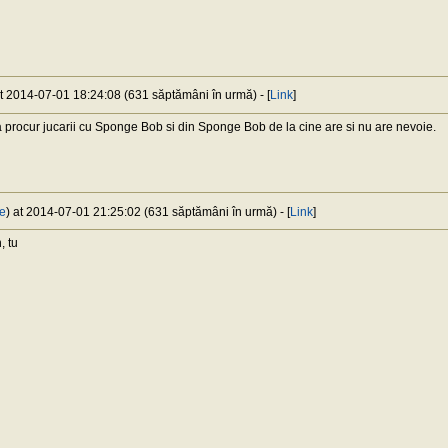
at 2014-07-01 18:24:08 (631 săptămâni în urmă) - [
Link
]
sa procur jucarii cu Sponge Bob si din Sponge Bob de la cine are si nu are nevoie.
e
) at 2014-07-01 21:25:02 (631 săptămâni în urmă) - [
Link
]
 tu