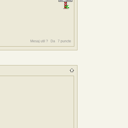
Mesaj util ?
Da
7
puncte