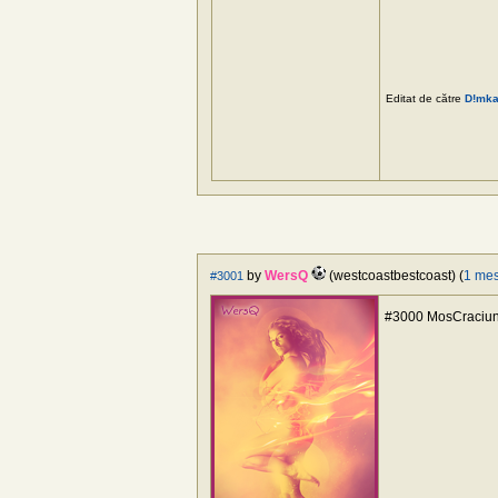
Editat de către
D!mk
by
WersQ
(westcoastbestcoast) (
1 me
#3001
#3000 MosCraciun,