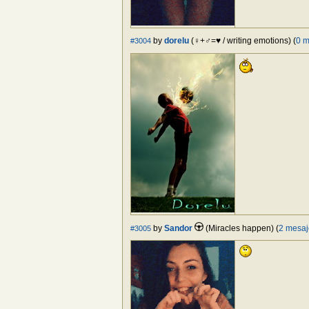
by
dorelu
(♀+♂=♥ / writing emotions) (
0 m
#3004
by
Sandor
(Miracles happen) (
2 mesaj
#3005