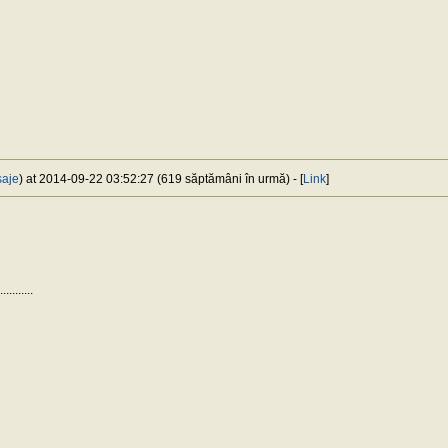
saje
) at 2014-09-22 03:52:27 (619 săptămâni în urmă) - [
Link
]
...........