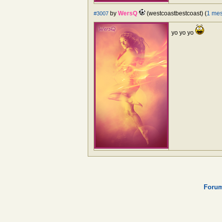
by
WersQ
(westcoastbestcoast) (
1 me
#3007
yo yo yo
Forum