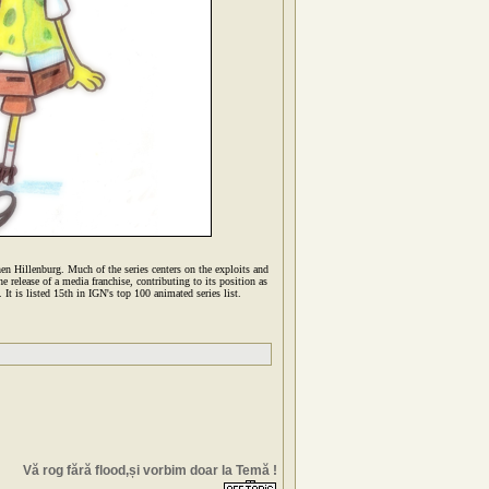
n Hillenburg. Much of the series centers on the exploits and
e release of a media franchise, contributing to its position as
 is listed 15th in IGN's top 100 animated series list.
Vă rog fără flood,și vorbim doar la Temă !