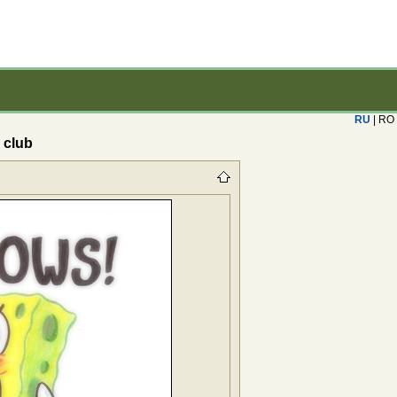
RU
| RO
 club