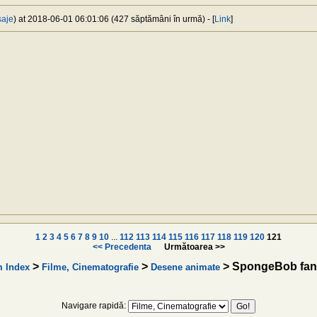
saje
) at 2018-06-01 06:01:06 (427 săptămâni în urmă) - [
Link
]
1
2
3
4
5
6
7
8
9
10
...
112
113
114
115
116
117
118
119
120
121
<< Precedenta
Următoarea >>
>
>
> SpongeBob fan
 Index
Filme, Cinematografie
Desene animate
Navigare rapidă: