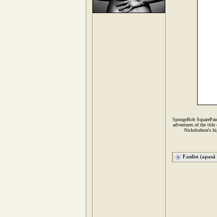
SpongeBob SquarePants 
adventures of the title
Nickelodeon's hi
Fanlist (apasă 