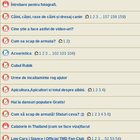
Întrebare pentru fotografi.
Câini, căței, rase de câini și dresaj canin
(
1
2
3
...
157
158
159
)
Cine știe a face astfel de video-uri?
Cum sa scap de armata?
(
1
2
)
Acvaristica
(
1
2
3
...
102
103
104
)
Cubul Rubik
Urme de incaltaminte rog ajutor
Apicultura,Apicultori si totul despre albini.
(
1
2
3
4
)
Hai la dansuri populare Gratis!
Cum să scap de armată! Sfaturi ceva? :))
(
1
2
3
4
5
6
)
Calatorie in Thailand (cum se face viza)facut
Low Cars | Stance | Official TMD Fan Club
(
1
2
3
...
52
53
54
)