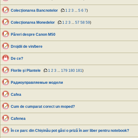
Colecţionarea Bancnotelor
(
1
2
3
...
5
6
7
)
Colecţionarea Monedelor
(
1
2
3
...
57
58
59
)
Păreri despre Canon M50
Drojdii de vin/bere
De ce?
Florile şi Plantele
(
1
2
3
...
179
180
181
)
Радиоуправляемые модели
Cafea
Cum de cumparat corect un moped?
Cafenea
În ce parc din Chișinău pot găsi o priză în aer liber pentru notebook?