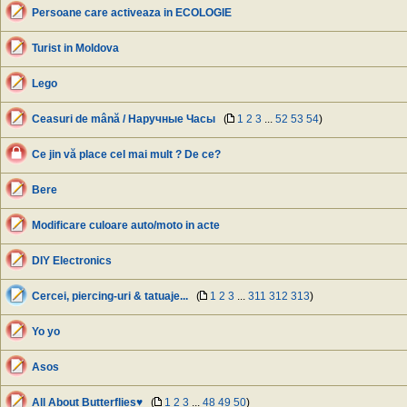
Persoane care activeaza in ECOLOGIE
Turist in Moldova
Lego
Ceasuri de mână / Наручные Часы
(
1
2
3
...
52
53
54
)
Ce jin vă place cel mai mult ? De ce?
Bere
Modificare culoare auto/moto in acte
DIY Electronics
Cercei, piercing-uri & tatuaje...
(
1
2
3
...
311
312
313
)
Yo yo
Asos
All About Butterflies♥
(
1
2
3
...
48
49
50
)