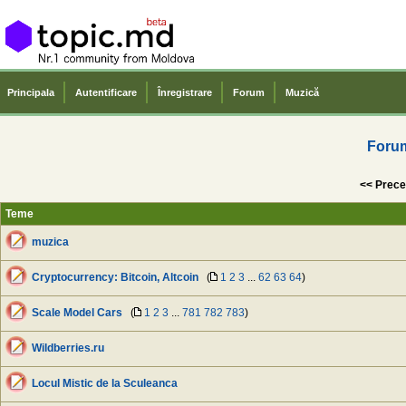
Principala
Autentificare
Înregistrare
Forum
Muzică
Foru
<< Prece
Teme
muzica
Cryptocurrency: Bitcoin, Altcoin
(
1
2
3
...
62
63
64
)
Scale Model Cars
(
1
2
3
...
781
782
783
)
Wildberries.ru
Locul Mistic de la Sсuleanca