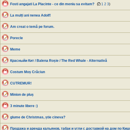
Fosti angajati La Placinte - ce din meniu sa evitam?
(
1
2
3
)
La mulți ani nenea Adolf!
Am creat o temă pe forum.
Porecle
Meme
Красныйи Кит / Balena Roșie / The Red Whale - Alternativă
Costum Moș Crăciun
CUTREMUR!
Minion de pluș
3 minute libere :)
glume de Christmas, știe cineva?
Продажа и аренда кальянов, табак и угли с доставкой на дом по Ки