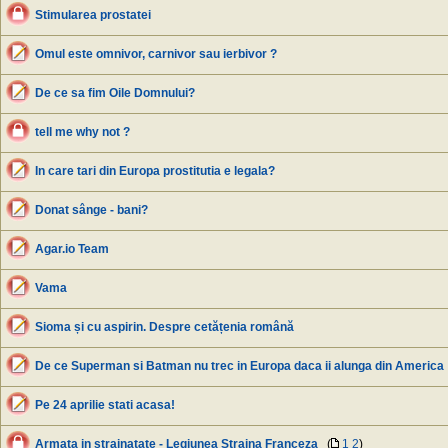
Stimularea prostatei
Omul este omnivor, carnivor sau ierbivor ?
De ce sa fim Oile Domnului?
tell me why not ?
In care tari din Europa prostitutia e legala?
Donat sânge - bani?
Agar.io Team
Vama
Sioma și cu aspirin. Despre cetățenia română
De ce Superman si Batman nu trec in Europa daca ii alunga din America
Pe 24 aprilie stati acasa!
Armata in strainatate - Legiunea Straina Franceza
(
1
2
)