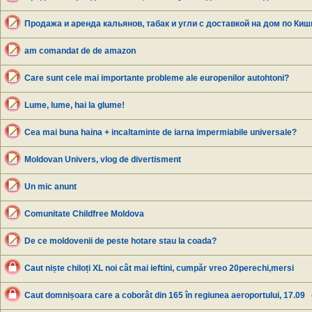
Продажа и аренда кальянов, табак и угли с доставкой на дом по Ки
am comandat de de amazon
Care sunt cele mai importante probleme ale europenilor autohtoni?
Lume, lume, hai la glume!
Cea mai buna haina + incaltaminte de iarna impermiabile universale?
Moldovan Univers, vlog de divertisment
Un mic anunt
Comunitate Childfree Moldova
De ce moldovenii de peste hotare stau la coada?
Caut niște chiloți XL noi cât mai ieftini, cumpăr vreo 20perechi,mersi
Caut domnișoara care a coborât din 165 în regiunea aeroportului, 17.09