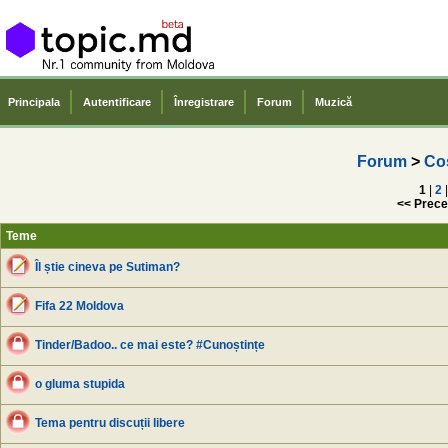
Principala
Autentificare
Înregistrare
Forum
Muzică
Forum
>
Co
1
|
2
|
<< Prece
Teme
Îl știe cineva pe Sutiman?
Fifa 22 Moldova
Tinder/Badoo.. ce mai este? #Cunoștințe
o gluma stupida
Tema pentru discuții libere