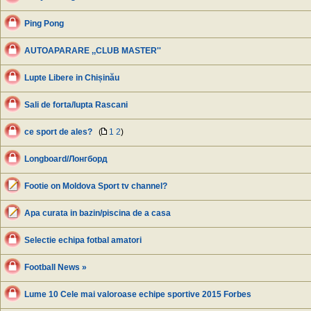
Ping Pong
AUTOAPARARE ,,CLUB MASTER''
Lupte Libere in Chișinău
Sali de forta/lupta Rascani
ce sport de ales?
(
1
2
)
Longboard/Лонгборд
Footie on Moldova Sport tv channel?
Apa curata in bazin/piscina de a casa
Selectie echipa fotbal amatori
Football News »
Lume 10 Cele mai valoroase echipe sportive 2015 Forbes