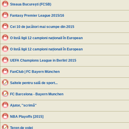
Steaua București (FCSB)
Fantasy Premier League 2015/16
Cei 10 de jucători mai scumpe din 2015
O listă ligii 12 campioni naționali în European
O listă ligii 12 campioni naționali în European
UEFA Champions League in Berlin! 2015
FanClub | FC Bayern München
Saltele pentru sală de sport...
FC Barcelona - Bayern Munchen
Ajutor, ''scrimă''
NBA Playoffs [2015]
Teren de volei