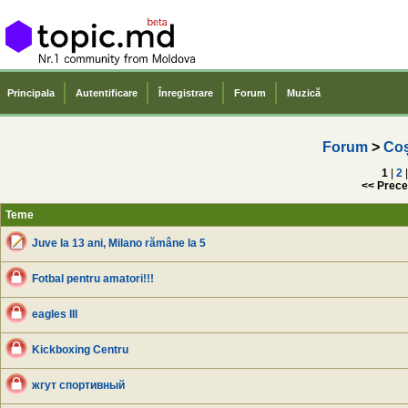
Principala
Autentificare
Înregistrare
Forum
Muzică
Forum
>
Coș
1
|
2
|
<< Prece
Teme
Juve la 13 ani, Milano rămâne la 5
Fotbal pentru amatori!!!
eagles III
Kickboxing Centru
жгут спортивный