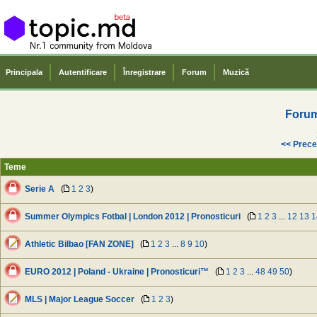
Principala
Autentificare
Înregistrare
Forum
Muzică
Foru
<< Prece
Teme
Serie A
(
1
2
3
)
Summer Olympics Fotbal | London 2012 | Pronosticuri
(
1
2
3
...
12
13
1
Athletic Bilbao [FAN ZONE]
(
1
2
3
...
8
9
10
)
EURO 2012 | Poland - Ukraine | Pronosticuri™
(
1
2
3
...
48
49
50
)
MLS | Major League Soccer
(
1
2
3
)