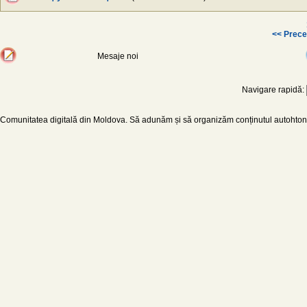
<< Prece
Mesaje noi
Navigare rapidă:
Comunitatea digitală din Moldova. Să adunăm și să organizăm conținutul autohton d