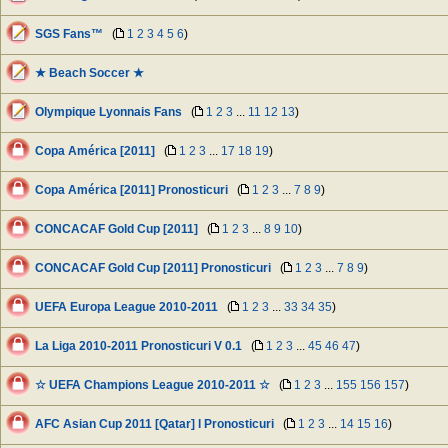
SGS Fans™
(
1
2
3
4
5
6
)
★ Beach Soccer ★
Olympique Lyonnais Fans
(
1
2
3
...
11
12
13
)
Copa América [2011]
(
1
2
3
...
17
18
19
)
Copa América [2011] Pronosticuri
(
1
2
3
...
7
8
9
)
CONCACAF Gold Cup [2011]
(
1
2
3
...
8
9
10
)
CONCACAF Gold Cup [2011] Pronosticuri
(
1
2
3
...
7
8
9
)
UEFA Europa League 2010-2011
(
1
2
3
...
33
34
35
)
La Liga 2010-2011 Pronosticuri V 0.1
(
1
2
3
...
45
46
47
)
☆ UEFA Champions League 2010-2011 ☆
(
1
2
3
...
155
156
157
)
AFC Asian Cup 2011 [Qatar] l Pronosticuri
(
1
2
3
...
14
15
16
)