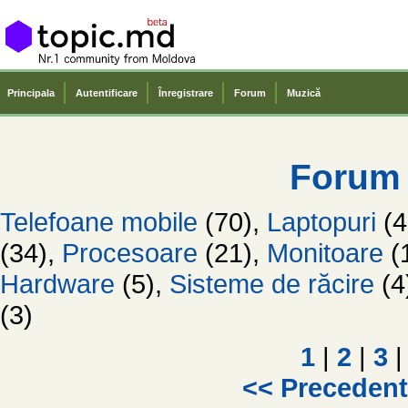
Principala
Autentificare
Înregistrare
Forum
Muzică
Forum
Telefoane mobile
(70),
Laptopuri
(4
(34),
Procesoare
(21),
Monitoare
(
Hardware
(5),
Sisteme de răcire
(4
(3)
1
|
2
|
3
|
<< Preceden