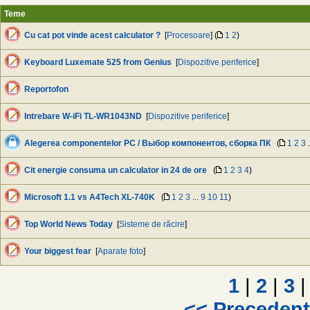
Teme
Cu cat pot vinde acest calculator ?
[
Procesoare
] (
1
2
)
Keyboard Luxemate 525 from Genius
[
Dispozitive periferice
]
Reportofon
Intrebare W-iFi TL-WR1043ND
[
Dispozitive periferice
]
Alegerea componentelor PC / Выбор компонентов, сборка ПК
(
1
2
3
.
Cit energie consuma un calculator in 24 de ore
(
1
2
3
4
)
Microsoft 1.1 vs A4Tech XL-740K
(
1
2
3
...
9
10
11
)
Top World News Today
[
Sisteme de răcire
]
Your biggest fear
[
Aparate foto
]
1
|
2
|
3
|
<< Preceden