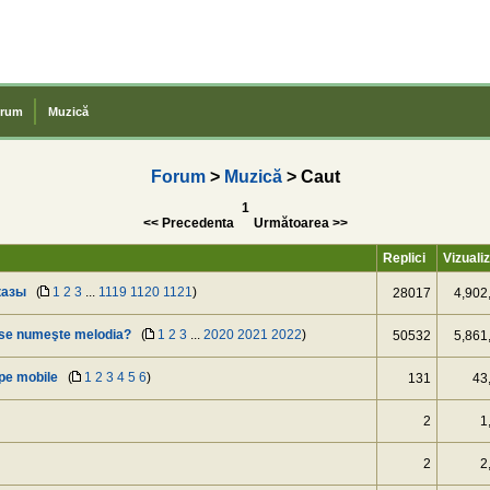
rum
Muzică
Forum
>
Muzică
> Caut
1
<< Precedenta
Următoarea >>
Replici
Vizualiz
аказы
(
1
2
3
...
1119
1120
1121
)
28017
4,902
 se numeşte melodia?
(
1
2
3
...
2020
2021
2022
)
50532
5,861
 pe mobile
(
1
2
3
4
5
6
)
131
43
2
1
2
2