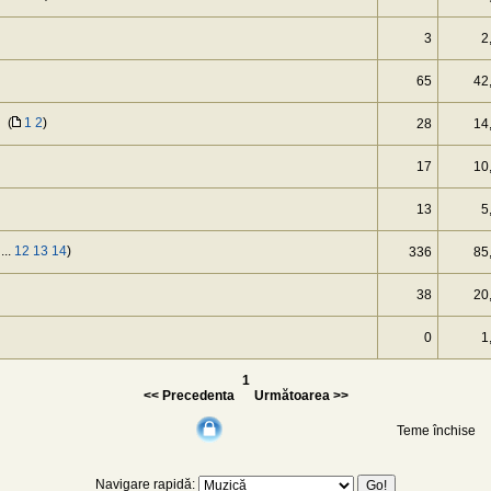
3
2
65
42
(
1
2
)
28
14
17
10
13
5
...
12
13
14
)
336
85
38
20
0
1
1
<< Precedenta
Următoarea >>
Teme închise
Navigare rapidă: