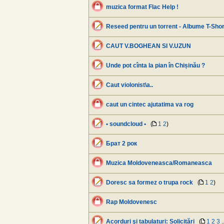
muzica format Flac Help !
Reseed pentru un torrent - Albume T-Shor
CAUT V.BOGHEAN SI V.UZUN
Unde pot cînta la pian în Chișinău ?
Caut violonist\a..
caut un cintec ajutatima va rog
• soundcloud •
(
1
2
)
Брат 2 рок
Muzica Moldoveneasca/Romaneasca
Doresc sa formez o trupa rock
(
1
2
)
Rap Moldovenesc
Acorduri şi tabulaturi: Solicitări
(
1
2
3
.