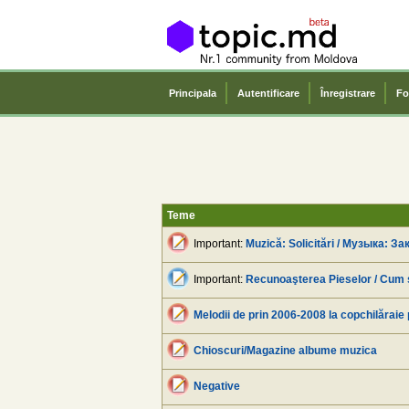
Principala
Autentificare
Înregistrare
Fo
Teme
Important:
Muzică: Solicitări / Музыка: З
Important:
Recunoaşterea Pieselor / Cum
Melodii de prin 2006-2008 la copchilăraie
Chioscuri/Magazine albume muzica
Negative