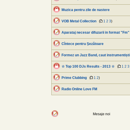
Muzica pentru zile de nastere
VOB Metal Collection
(
1
2
3
)
Aparataj necesar difuzarii in format "Fm"
Cîntece pentru Şezătoare
Formez un Jazz Band, caut instrumentiști
☆ Top 100 DJs Results - 2013 ☆
(
1
2
3
Prime Clubbing
(
1
2
)
Radio Online Love FM
Mesaje noi