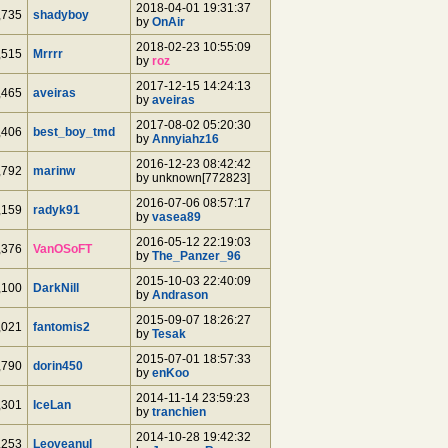
2018-04-01 19:31:37
,735
shadyboy
by
OnAir
2018-02-23 10:55:09
,515
Mrrrr
by
roz
2017-12-15 14:24:13
,465
aveiras
by
aveiras
2017-08-02 05:20:30
,406
best_boy_tmd
by
Annyiahz16
2016-12-23 08:42:42
,792
marinw
by unknown[772823]
2016-07-06 08:57:17
,159
radyk91
by
vasea89
2016-05-12 22:19:03
,376
VanOSoFT
by
The_Panzer_96
2015-10-03 22:40:09
,100
DarkNill
by
Andrason
2015-09-07 18:26:27
,021
fantomis2
by
Tesak
2015-07-01 18:57:33
,790
dorin450
by
enKoo
2014-11-14 23:59:23
,301
IceLan
by
tranchien
2014-10-28 19:42:32
,253
Leoveanul