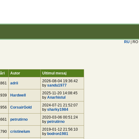
RU
| RO
ări
Autor
Ultimul mesaj
2026-08-04 19:36:42
,861
adrii
by
sandu1977
2025-11-20 14:08:45
,939
Hardwell
by
Anarhistul
2024-07-21 21:52:07
,956
CorsairGold
by
sharky1984
2020-03-06 00:51:24
,661
petrutirno
by
petrutirno
2019-01-12 21:56:10
,790
cristinelum
by
bodron1981