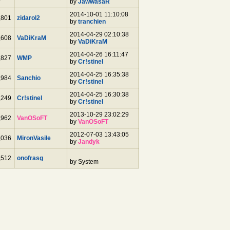
by
JawwasaR
2014-10-01 11:10:08
,801
zidarol2
by
tranchien
2014-04-29 02:10:38
,608
VaDiKraM
by
VaDiKraM
2014-04-26 16:11:47
,827
WMP
by
Cr!stinel
2014-04-25 16:35:38
,984
Sanchio
by
Cr!stinel
2014-04-25 16:30:38
,249
Cr!stinel
by
Cr!stinel
2013-10-29 23:02:29
,962
VanOSoFT
by
VanOSoFT
2012-07-03 13:43:05
,036
MironVasile
by
Jandyk
,512
onofrasg
by System