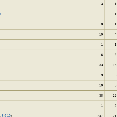
3
1
t
1
1
0
1
10
4
1
1
6
3
33
16
9
5
10
5
38
19
1
2
..
8
9
10
)
247
121