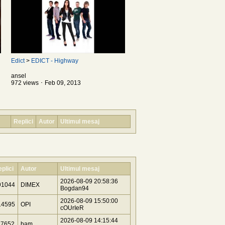
Edict
>
EDICT - Highway
ansel
972 views ･ Feb 09, 2013
Replici
Autor
Ultimul mesaj
plici
Autor
Ultimul mesaj
2026-08-09 20:58:36
91044
DIMEX
Bogdan94
2026-08-09 15:50:00
14595
OPI
cOUrIeR
2026-08-09 14:15:44
17652
bam