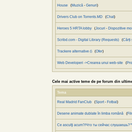
House
(
Muzică
-
Genuri
)
Drivers Club on Torrents.MD
(
Chat
)
Heroes 5 HRTA lobby
(
Jocuri
-
Dispozitive mo
Scribd.com - Digital Library (Requests)
(
Cărți 
Trackere alternative ⎙
(
Ofer
)
Web Developeri ->Crearea unui web-site
(
Pro
Cele mai active teme de pe forum din ultime
Tema
Real Madrid FanClub
(
Sport
-
Fotbal
)
Desene animate dublate în limba română
(
Fi
Ce asculţi acum?/Что ты сейчас слушаешь?