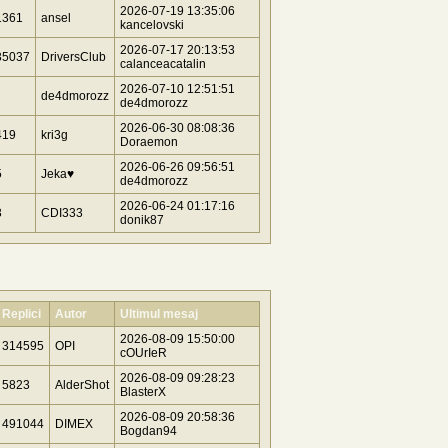
2026-07-19 13:35:06
1361
ansel
kancelovski
2026-07-17 20:13:53
35037
DriversClub
calanceacatalin
2026-07-10 12:51:51
de4dmorozz
de4dmorozz
2026-06-30 08:08:36
419
kri3g
Doraemon
2026-06-26 09:56:51
5
Jeka♥
de4dmorozz
2026-06-24 01:17:16
3
CDI333
donik87
Replici
Autor
Ultimul mesaj
2026-08-09 15:50:00
314595
OPI
cOUrIeR
2026-08-09 09:28:23
5823
AlderShot
BlasterX
2026-08-09 20:58:36
491044
DIMEX
Bogdan94