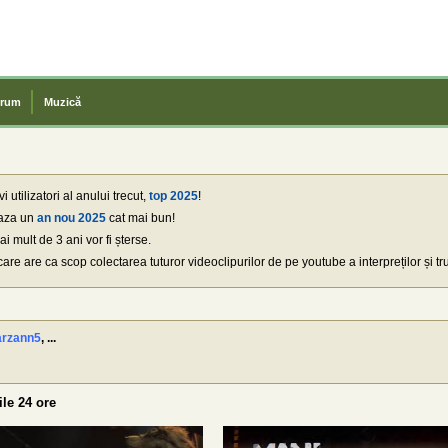
rum
Muzică
 utilizatori al anului trecut,
top 2025
!
eaza un
an nou 2025
cat mai bun!
 mult de 3 ani vor fi șterse.
 care are ca scop colectarea tuturor videoclipurilor de pe youtube a interpreților și tr
arzann5
, ...
ile 24 ore