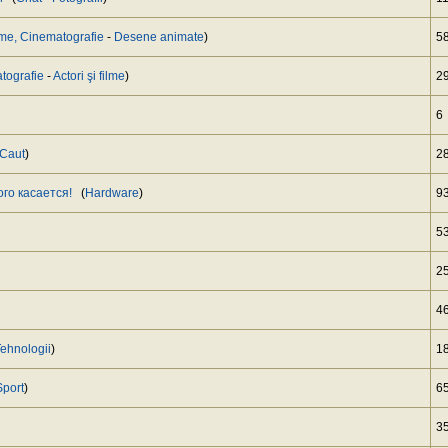
lme, Cinematografie
-
Desene animate
)
5
tografie
-
Actori şi filme
)
2
6
Caut
)
2
ого касается!
(
Hardware
)
9
5
2
4
ehnologii
)
1
Sport
)
6
3