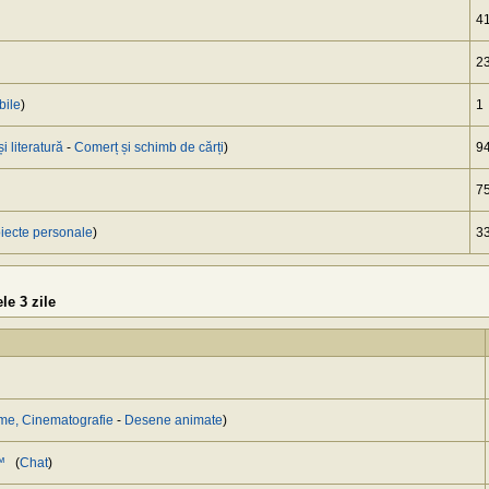
4
2
bile
)
1
și literatură
-
Сomerț și schimb de cărți
)
9
7
iecte personale
)
3
le 3 zile
lme, Cinematografie
-
Desene animate
)
™
(
Chat
)