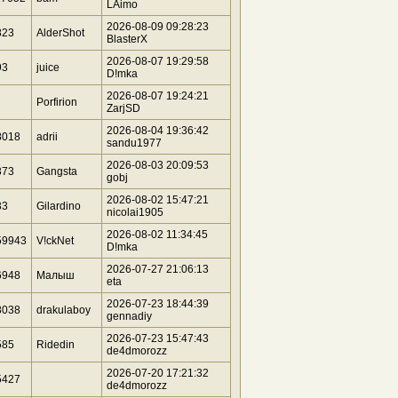
LAimo
2026-08-09 09:28:23
823
AlderShot
BlasterX
2026-08-07 19:29:58
93
juice
D!mka
2026-08-07 19:24:21
Porfirion
ZarjSD
2026-08-04 19:36:42
8018
adrii
sandu1977
2026-08-03 20:09:53
373
Gangsta
gobj
2026-08-02 15:47:21
33
Gilardino
nicolai1905
2026-08-02 11:34:45
59943
V!ckNet
D!mka
2026-07-27 21:06:13
6948
Малыш
eta
2026-07-23 18:44:39
8038
drakulaboy
gennadiy
2026-07-23 15:47:43
585
Ridedin
de4dmorozz
2026-07-20 17:21:32
5427
de4dmorozz