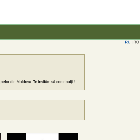
RU
| RO
upelor din Moldova. Te invităm să contribuiți !