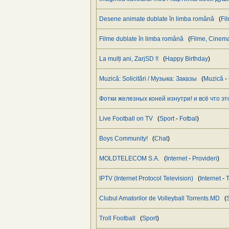
Desene animate dublate în limba română
(
Fi
Filme dublate în limba română
(
Filme, Cinema
La mulți ani, ZarjSD !!
(
Happy Birthday
)
Muzică: Solicitări / Музыка: Заказы
(
Muzică
-
Фотки железных коней изнутри! и всё что эт
Live Football on TV
(
Sport
-
Fotbal
)
Boys Community!
(
Chat
)
MOLDTELECOM S.A.
(
Internet
-
Provideri
)
IPTV (Internet Protocol Television)
(
Internet
-
T
Clubul Amatorilor de Volleyball Torrents.MD
(
Troll Football
(
Sport
)