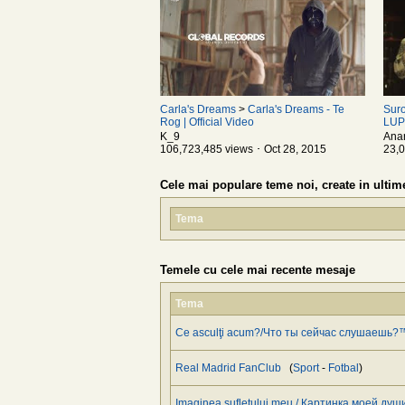
Carla's Dreams
>
Carla's Dreams - Te
Suro
Rog | Official Video
LUPI
Gheo
K_9
Anar
106,723,485 views ･ Oct 28, 2015
23,0
Cele mai populare teme noi, create in ultime
Tema
Temele cu cele mai recente mesaje
Tema
Ce asculţi acum?/Что ты сейчас слушаешь?
Real Madrid FanClub
(
Sport
-
Fotbal
)
Imaginea sufletului meu / Картинка моей душ