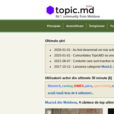
Principala
Autentificare
Înregistrare
Fo
Ultimele ştiri
2026-01-01 - Au fost desemnati cei mai activi
2025-01-01 - Comunitatea TopicMD va ur
2021-08-07 - Conturile care sunt inactive mai
2017-10-12 - Lansarea categoriei
Muzică
,
Utilizatorii activi din ultimele 30 minute (6)
BlasterX
,
ceekay
,
DIMEX
,
juice
,
spectr2008
,
t
arată toată lista de 6 utilizatori...
Muzică din Moldova
, 4 cântece de top ultim