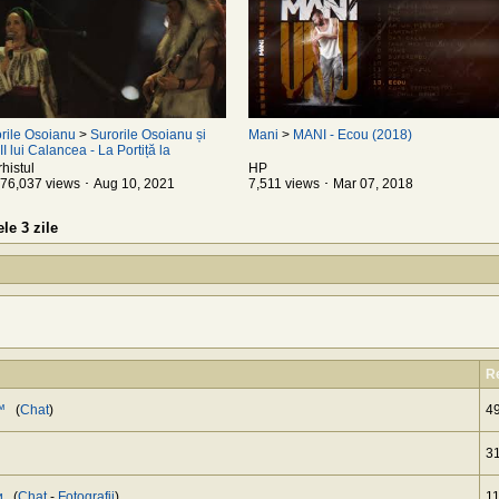
rile Osoianu
>
Surorile Osoianu și
Mani
>
MANI - Ecou (2018)
I lui Calancea - La Portiță la
rghița/Iubește, Gheorghe, iubește
histul
HP
76,037 views ･ Aug 10, 2021
7,511 views ･ Mar 07, 2018
le 3 zile
Re
™
(
Chat
)
4
3
и
(
Chat
-
Fotografii
)
1