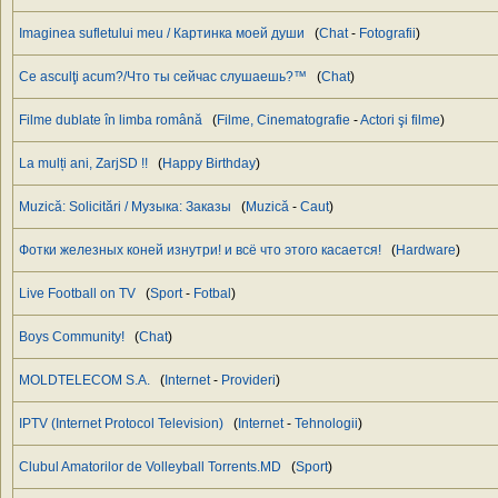
Imaginea sufletului meu / Картинка моей души
(
Chat
-
Fotografii
)
Ce asculţi acum?/Что ты сейчас слушаешь?™
(
Chat
)
Filme dublate în limba română
(
Filme, Cinematografie
-
Actori şi filme
)
La mulți ani, ZarjSD !!
(
Happy Birthday
)
Muzică: Solicitări / Музыка: Заказы
(
Muzică
-
Caut
)
Фотки железных коней изнутри! и всё что этого касается!
(
Hardware
)
Live Football on TV
(
Sport
-
Fotbal
)
Boys Community!
(
Chat
)
MOLDTELECOM S.A.
(
Internet
-
Provideri
)
IPTV (Internet Protocol Television)
(
Internet
-
Tehnologii
)
Clubul Amatorilor de Volleyball Torrents.MD
(
Sport
)