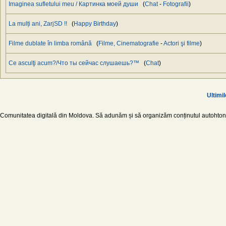
Imaginea sufletului meu / Картинка моей души
(
Chat
-
Fotografii
)
La mulți ani, ZarjSD !!
(
Happy Birthday
)
Filme dublate în limba română
(
Filme, Cinematografie
-
Actori şi filme
)
Ce asculţi acum?/Что ты сейчас слушаешь?™
(
Chat
)
Ultimil
Comunitatea digitală din Moldova. Să adunăm și să organizăm conținutul autohton d