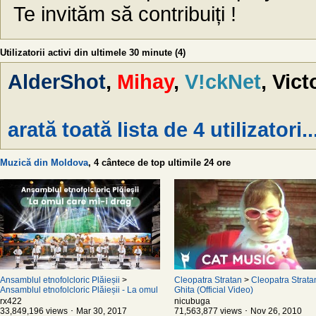
Te invităm să contribuiți !
Utilizatorii activi din ultimele 30 minute (4)
AlderShot
,
Mihay
,
V!ckNet
, Vict
arată toată lista de 4 utilizatori..
Muzică din Moldova
, 4 cântece de top ultimile 24 ore
Ansamblul etnofolcloric Plăieșii
>
Cleopatra Stratan
>
Cleopatra Strata
Ansamblul etnofolcloric Plăieșii - La omul
Ghita (Official Video)
care mi-i drag
rx422
nicubuga
33,849,196 views ･ Mar 30, 2017
71,563,877 views ･ Nov 26, 2010