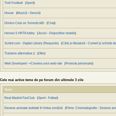
Troll Football
(
Sport
)
House
(
Muzică
-
Genuri
)
Drivers Club on Torrents.MD
(
Chat
)
Heroes 5 HRTA lobby
(
Jocuri
-
Dispozitive mobile
)
Scribd.com - Digital Library (Requests)
(
Cărți și literatură
-
Сomerț și schimb de
Trackere alternative ⎙
(
Ofer
)
Web Developeri ->Crearea unui web-site
(
Proiecte personale
)
Cele mai active teme de pe forum din ultimele 3 zile
Tema
Real Madrid FanClub
(
Sport
-
Fotbal
)
Desene animate dublate în limba română
(
Filme, Cinematografie
-
Desene an