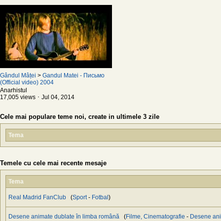
Gândul Mâței
>
Gandul Matei - Письмо
(Official video) 2004
Anarhistul
17,005 views ･ Jul 04, 2014
Cele mai populare teme noi, create in ultimele 3 zile
Tema
Temele cu cele mai recente mesaje
Tema
Real Madrid FanClub
(
Sport
-
Fotbal
)
Desene animate dublate în limba română
(
Filme, Cinematografie
-
Desene an