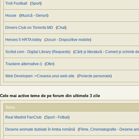
Troll Football
(
Sport
)
House
(
Muzică
-
Genuri
)
Drivers Club on Torrents.MD
(
Chat
)
Heroes 5 HRTA lobby
(
Jocuri
-
Dispozitive mobile
)
Scribd.com - Digital Library (Requests)
(
Cărți și literatură
-
Сomerț și schimb de
Trackere alternative ⎙
(
Ofer
)
Web Developeri ->Crearea unui web-site
(
Proiecte personale
)
Cele mai active teme de pe forum din ultimele 3 zile
Tema
Real Madrid FanClub
(
Sport
-
Fotbal
)
Desene animate dublate în limba română
(
Filme, Cinematografie
-
Desene an