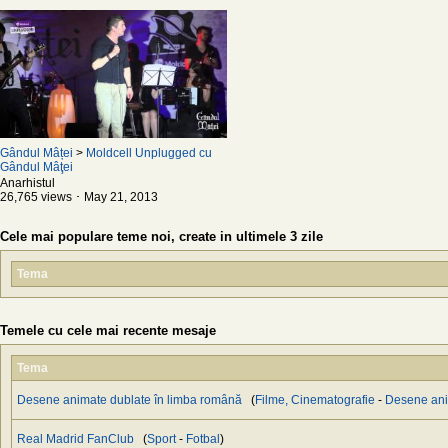
Gândul Mâței
>
Moldcell Unplugged cu
Gândul Mâţei
Anarhistul
26,765 views ･ May 21, 2013
Cele mai populare teme noi, create in ultimele 3 zile
Tema
Temele cu cele mai recente mesaje
Tema
Desene animate dublate în limba română
(
Filme, Cinematografie
-
Desene an
Real Madrid FanClub
(
Sport
-
Fotbal
)