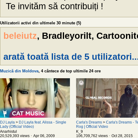
Te invităm să contribuiți !
Utilizatorii activi din ultimele 30 minute (5)
beleiutz
, Bradleyorilt, Cartooni
arată toată lista de 5 utilizatori..
Muzică din Moldova
, 4 cântece de top ultimile 24 ore
DJ Layla
>
DJ Layla feat. Alissa - Single
Carla's Dreams
>
Carla's Dreams - T
Lady (Official Video)
Rog | Official Video
Anarhistul
K_9
20,529,393 views ･ Apr 06, 2009
106,709,762 views ･ Oct 28, 2015