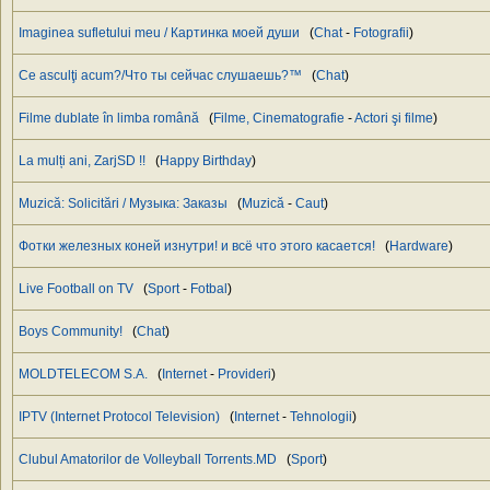
Imaginea sufletului meu / Картинка моей души
(
Chat
-
Fotografii
)
Ce asculţi acum?/Что ты сейчас слушаешь?™
(
Chat
)
Filme dublate în limba română
(
Filme, Cinematografie
-
Actori şi filme
)
La mulți ani, ZarjSD !!
(
Happy Birthday
)
Muzică: Solicitări / Музыка: Заказы
(
Muzică
-
Caut
)
Фотки железных коней изнутри! и всё что этого касается!
(
Hardware
)
Live Football on TV
(
Sport
-
Fotbal
)
Boys Community!
(
Chat
)
MOLDTELECOM S.A.
(
Internet
-
Provideri
)
IPTV (Internet Protocol Television)
(
Internet
-
Tehnologii
)
Clubul Amatorilor de Volleyball Torrents.MD
(
Sport
)