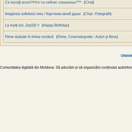
Ce asculţi acum?/Что ты сейчас слушаешь?™
(
Chat
)
Imaginea sufletului meu / Картинка моей души
(
Chat
-
Fotografii
)
La mulți ani, ZarjSD !!
(
Happy Birthday
)
Filme dublate în limba română
(
Filme, Cinematografie
-
Actori şi filme
)
Ultimil
Comunitatea digitală din Moldova. Să adunăm și să organizăm conținutul autohton d