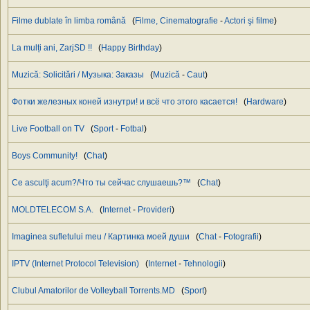
Filme dublate în limba română
(
Filme, Cinematografie
-
Actori şi filme
)
La mulți ani, ZarjSD !!
(
Happy Birthday
)
Muzică: Solicitări / Музыка: Заказы
(
Muzică
-
Caut
)
Фотки железных коней изнутри! и всё что этого касается!
(
Hardware
)
Live Football on TV
(
Sport
-
Fotbal
)
Boys Community!
(
Chat
)
Ce asculţi acum?/Что ты сейчас слушаешь?™
(
Chat
)
MOLDTELECOM S.A.
(
Internet
-
Provideri
)
Imaginea sufletului meu / Картинка моей души
(
Chat
-
Fotografii
)
IPTV (Internet Protocol Television)
(
Internet
-
Tehnologii
)
Clubul Amatorilor de Volleyball Torrents.MD
(
Sport
)