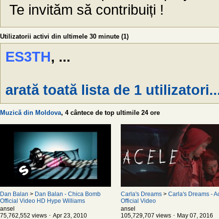
Te invităm să contribuiți !
Utilizatorii activi din ultimele 30 minute (1)
ES3TH
, ...
arată toată lista de 1 utilizatori..
Muzică din Moldova
, 4 cântece de top ultimile 24 ore
Dan Balan
>
Dan Balan - Chica Bomb
Carla's Dreams
>
Carla's Dreams - Ac
Official Video HD Hype Williams
Official Video
ansel
ansel
75,762,552 views ･ Apr 23, 2010
105,729,707 views ･ May 07, 2016