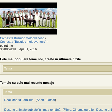
Orchestra Busuioc Moldovenesc
>
Orchestra "Busuioc moldovenesc" -
Melodii oltenești
petrutirno
3,908 views ･ Apr 01, 2016
Cele mai populare teme noi, create in ultimele 3 zile
Tema
Temele cu cele mai recente mesaje
Tema
Real Madrid FanClub
(
Sport
-
Fotbal
)
Desene animate dublate în limba română
(
Filme, Cinematografie
-
Desene an