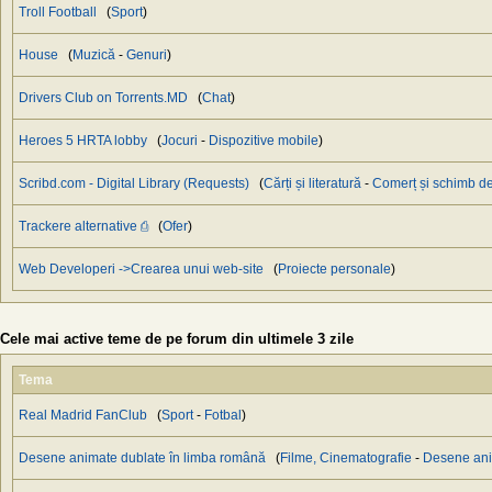
Troll Football
(
Sport
)
House
(
Muzică
-
Genuri
)
Drivers Club on Torrents.MD
(
Chat
)
Heroes 5 HRTA lobby
(
Jocuri
-
Dispozitive mobile
)
Scribd.com - Digital Library (Requests)
(
Cărți și literatură
-
Сomerț și schimb de
Trackere alternative ⎙
(
Ofer
)
Web Developeri ->Crearea unui web-site
(
Proiecte personale
)
Cele mai active teme de pe forum din ultimele 3 zile
Tema
Real Madrid FanClub
(
Sport
-
Fotbal
)
Desene animate dublate în limba română
(
Filme, Cinematografie
-
Desene an