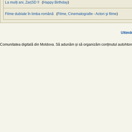
La mulți ani, ZarjSD !!
(
Happy Birthday
)
Filme dublate în limba română
(
Filme, Cinematografie
-
Actori şi filme
)
Ultimil
Comunitatea digitală din Moldova. Să adunăm și să organizăm conținutul autohton d