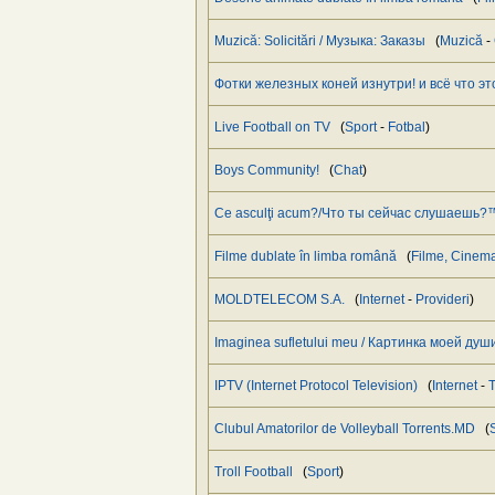
Muzică: Solicitări / Музыка: Заказы
(
Muzică
-
Фотки железных коней изнутри! и всё что эт
Live Football on TV
(
Sport
-
Fotbal
)
Boys Community!
(
Chat
)
Ce asculţi acum?/Что ты сейчас слушаешь?
Filme dublate în limba română
(
Filme, Cinema
MOLDTELECOM S.A.
(
Internet
-
Provideri
)
Imaginea sufletului meu / Картинка моей душ
IPTV (Internet Protocol Television)
(
Internet
-
T
Clubul Amatorilor de Volleyball Torrents.MD
(
Troll Football
(
Sport
)