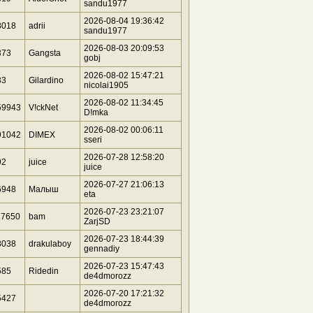
sandu1977
2026-08-04 19:36:42
8018
adrii
sandu1977
2026-08-03 20:09:53
373
Gangsta
gobj
2026-08-02 15:47:21
33
Gilardino
nicolai1905
2026-08-02 11:34:45
59943
V!ckNet
D!mka
2026-08-02 00:06:11
91042
DIMEX
sseri
2026-07-28 12:58:20
92
juice
juice
2026-07-27 21:06:13
6948
Малыш
eta
2026-07-23 23:21:07
17650
bam
ZarjSD
2026-07-23 18:44:39
8038
drakulaboy
gennadiy
2026-07-23 15:47:43
585
Ridedin
de4dmorozz
2026-07-20 17:21:32
5427
de4dmorozz