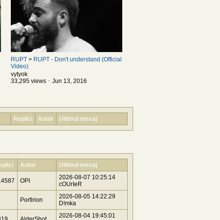
RUPT
>
RUPT - Don't understand (Official
Video)
vytyok
33,295 views ･ Jun 13, 2016
Replici
Autor
Ultimul mesaj
plici
Autor
Ultimul mesaj
2026-08-07 10:25:14
14587
OPI
cOUrIeR
2026-08-05 14:22:29
Porfirion
D!mka
2026-08-04 19:45:01
819
AlderShot