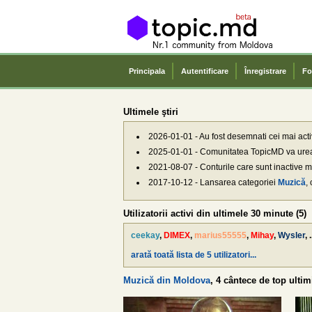
Principala
Autentificare
Înregistrare
Fo
Ultimele ştiri
2026-01-01 - Au fost desemnati cei mai activi
2025-01-01 - Comunitatea TopicMD va ur
2021-08-07 - Conturile care sunt inactive mai
2017-10-12 - Lansarea categoriei
Muzică
,
Utilizatorii activi din ultimele 30 minute (5)
ceekay
,
DIMEX
,
marius55555
,
Mihay
,
Wysler
, .
arată toată lista de 5 utilizatori...
Muzică din Moldova
, 4 cântece de top ultim