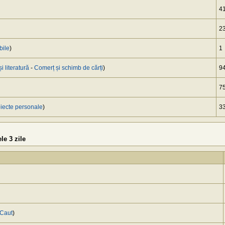
4
2
bile
)
1
și literatură
-
Сomerț și schimb de cărți
)
9
7
iecte personale
)
3
le 3 zile
Caut
)