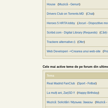
House
(
Muzică
-
Genuri
)
Drivers Club on Torrents.MD
(
Chat
)
Heroes 5 HRTA lobby
(
Jocuri
-
Dispozitive mo
Scribd.com - Digital Library (Requests)
(
Cărți 
Trackere alternative ⎙
(
Ofer
)
Web Developeri ->Crearea unui web-site
(
Pro
Cele mai active teme de pe forum din ultime
Tema
Real Madrid FanClub
(
Sport
-
Fotbal
)
La mulți ani, ZarjSD !!
(
Happy Birthday
)
Muzică: Solicitări / Музыка: Заказы
(
Muzică
-