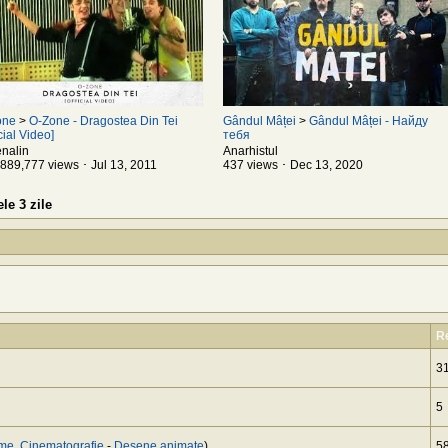
one
>
O-Zone - Dragostea Din Tei
Gândul Mâței
>
Gândul Mâței - Найду
icial Video]
тебя
nalin
Anarhistul
889,777 views ･ Jul 13, 2011
437 views ･ Dec 13, 2020
le 3 zile
Re
3
5
lme, Cinematografie
-
Desene animate
)
5