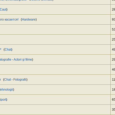
Caut
)
2
ого касается!
(
Hardware
)
9
5
2
™
(
Chat
)
4
tografie
-
Actori şi filme
)
2
4
и
(
Chat
-
Fotografii
)
1
ehnologii
)
1
Sport
)
6
3