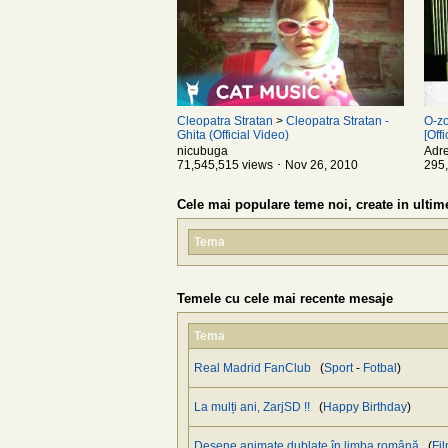
Cleopatra Stratan
>
Cleopatra Stratan -
O-z
Ghita (Official Video)
[Off
nicubuga
Adre
71,545,515 views ･ Nov 26, 2010
295,
Cele mai populare teme noi, create in ultime
Tema
Temele cu cele mai recente mesaje
Tema
Real Madrid FanClub
(
Sport
-
Fotbal
)
La mulți ani, ZarjSD !!
(
Happy Birthday
)
Desene animate dublate în limba română
(
Fi