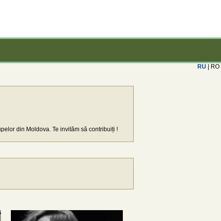
RU
| RO
upelor din Moldova. Te invităm să contribuiți !