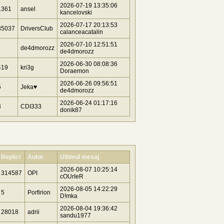
2026-07-19 13:35:06
1361
ansel
kancelovski
2026-07-17 20:13:53
35037
DriversClub
calanceacatalin
2026-07-10 12:51:51
de4dmorozz
de4dmorozz
2026-06-30 08:08:36
419
kri3g
Doraemon
2026-06-26 09:56:51
5
Jeka♥
de4dmorozz
2026-06-24 01:17:16
3
CDI333
donik87
Replici
Autor
Ultimul mesaj
2026-08-07 10:25:14
314587
OPI
cOUrIeR
2026-08-05 14:22:29
5
Porfirion
D!mka
2026-08-04 19:36:42
28018
adrii
sandu1977